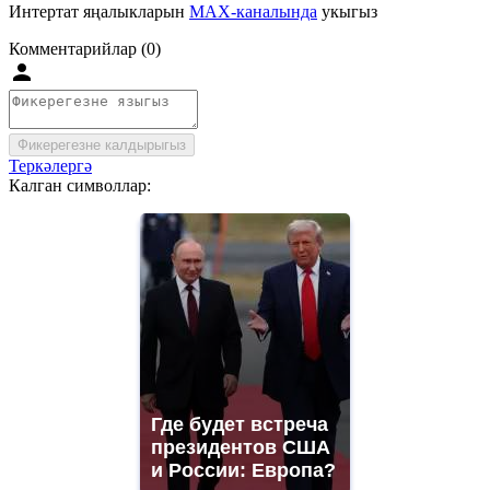
Интертат яңалыкларын
MAX-каналында
укыгыз
Комментарийлар (0)
Фикерегезне калдырыгыз
Теркәлергә
Калган символлар:
Где будет встреча
президентов США
и России: Европа?