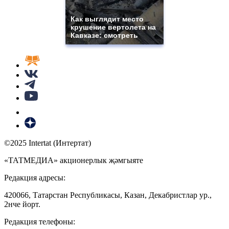
Как выглядит место
крушение вертолета на
Кавказе: смотреть
©2025 Intertat (Интертат)
«ТАТМЕДИА» акционерлык җәмгыяте
Редакция адресы:
420066, Татарстан Республикасы, Казан, Декабристлар ур.,
2нче йорт.
Редакция телефоны: