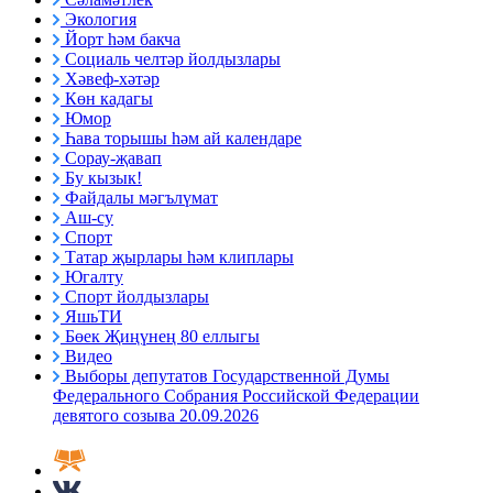
Экология
Йорт һәм бакча
Социаль челтәр йолдызлары
Хәвеф-хәтәр
Көн кадагы
Юмор
Һава торышы һәм ай календаре
Сорау-җавап
Бу кызык!
Файдалы мәгълүмат
Аш-су
Спорт
Татар җырлары һәм клиплары
Югалту
Спорт йолдызлары
ЯшьТИ
Бөек Җиңүнең 80 еллыгы
Видео
Выборы депутатов Государственной Думы
Федерального Собрания Российской Федерации
девятого созыва 20.09.2026