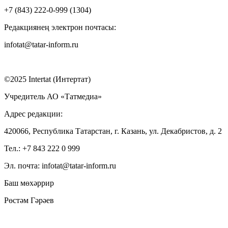
+7 (843) 222-0-999 (1304)
Редакциянең электрон почтасы:
infotat@tatar-inform.ru
©2025 Intertat (Интертат)
Учредитель АО «Татмедиа»
Адрес редакции:
420066, Республика Татарстан, г. Казань, ул. Декабристов, д. 2
Тел.: +7 843 222 0 999
Эл. почта: infotat@tatar-inform.ru
Баш мөхәррир
Рөстәм Гәрәев