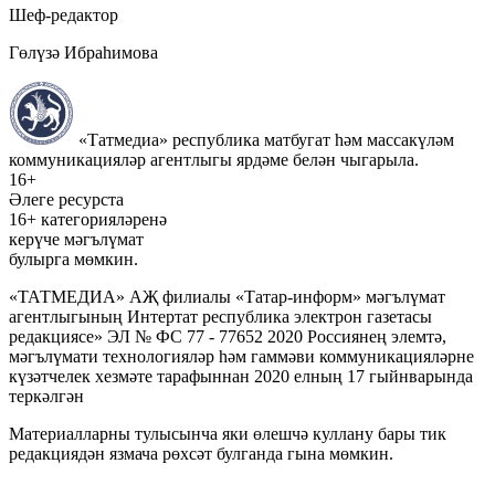
Шеф-редактор
Гөлүзә Ибраһимова
«Татмедиа» республика матбугат һәм массакүләм
коммуникацияләр агентлыгы ярдәме белән чыгарыла.
16+
Әлеге ресурста
16+ категорияләренә
керүче мәгълүмат
булырга мөмкин.
«ТАТМЕДИА» АҖ филиалы «Татар-информ» мәгълүмат
агентлыгының Интертат республика электрон газетасы
редакциясе» ЭЛ № ФС 77 - 77652 2020 Россиянең элемтә,
мәгълүмати технологияләр һәм гаммәви коммуникацияләрне
күзәтчелек хезмәте тарафыннан 2020 елның 17 гыйнварында
теркәлгән
Материалларны тулысынча яки өлешчә куллану бары тик
редакциядән язмача рөхсәт булганда гына мөмкин.