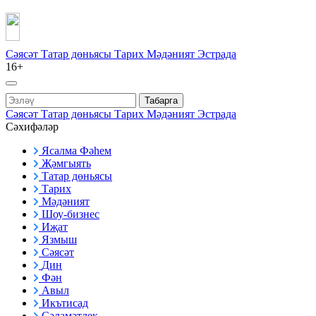
Сәясәт
Татар дөньясы
Тарих
Мәдәният
Эстрада
16+
Табарга
Сәясәт
Татар дөньясы
Тарих
Мәдәният
Эстрада
Сәхифәләр
Ясалма Фәһем
Җәмгыять
Татар дөньясы
Тарих
Мәдәният
Шоу-бизнес
Иҗат
Язмыш
Сәясәт
Дин
Фән
Авыл
Икътисад
Сәламәтлек