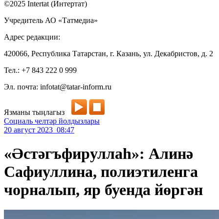
©2025 Intertat (Интертат)
Учредитель АО «Татмедиа»
Адрес редакции:
420066, Республика Татарстан, г. Казань, ул. Декабристов, д. 2
Тел.: +7 843 222 0 999
Эл. почта: infotat@tatar-inform.ru
Язманы тыңлагыз
Социаль челтәр йолдызлары
20 август 2023 08:47
«Әстәгъфируллаһ»: Алинә
Сафиуллина, полиэтиленга
чорналып, яр буенда йөргән