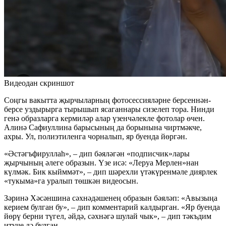
Видеодан скриншот
Соңгы вакытта җырчыларның фотосессияләрне берсеннән-
берсе уздырырга тырышып ясаганнары сизелеп тора. Нинди
генә образларга кермиләр алар үзенчәлекле фотолар өчен.
Алинә Сафиуллина барысының да борынына чиртмәкче,
ахры. Ул, полиэтиленга чорналып, яр буенда йөргән.
«Әстәгъфируллаһ», – дип бәяләгән «подписчик»лары
җырчының әлеге образын. Үзе исә: «Леруа Мерлен»нан
күлмәк. Бик кыйммәт», – дип шәрехли үтәкүренмәле диярлек
«тукыма»га уралып төшкән видеосын.
Зәринә Хәсәншина сәхнәдәшенең образын бәяләп: «Авызыңа
керием булган бу», – дип комментарий калдырган. «Яр буенда
йөрү берни түгел, әйдә, сәхнәгә шулай чык», – дип тәкъдим
итүче дә булган.