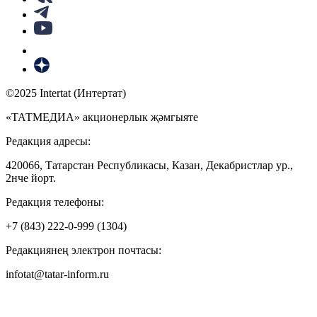
©2025 Intertat (Интертат)
«ТАТМЕДИА» акционерлык җәмгыяте
Редакция адресы:
420066, Татарстан Республикасы, Казан, Декабристлар ур.,
2нче йорт.
Редакция телефоны:
+7 (843) 222-0-999 (1304)
Редакциянең электрон почтасы:
infotat@tatar-inform.ru