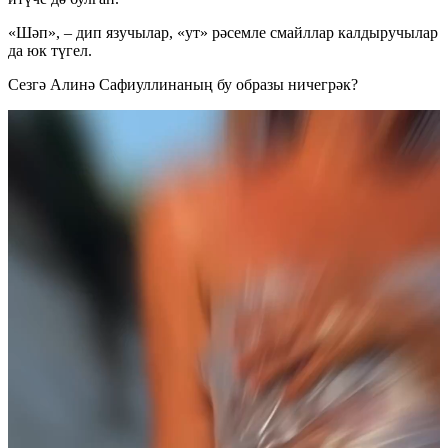
«Шәп», – дип язучылар, «ут» рәсемле смайллар калдыручылар
да юк түгел.
Сезгә Алинә Сафиуллинаның бу образы ничегрәк?