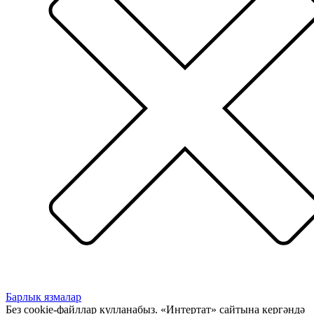
Барлык язмалар
Без cookie-файллар кулланабыз. «Интертат» сайтына кергәндә