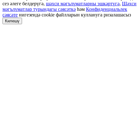
сез әлеге белдерүгә,
шәхси мәгълүматларны эшкәртүгә
,
Шәхси
мәгълүматлар турындагы сәясәткә
һәм
Конфиденциальлек
сәясәте
нигезендә cookie файлларын куллануга ризалашасыз
Килешү