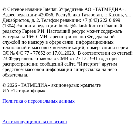
© Сетевое издание Intertat. Учредитель АО «ТАТМЕДИА».
Адрес редакции: 420066, Республика Татарстан, г. Казань, ул.
Декабристов, д. 2. Телефон редакции: +7 (843) 222-0-999
(1304) Эл.почта редакции: infotat@tatar-inform.ru Главный
редактор Гареев Р.И. Настоящий ресурс может содержать
материалы 16+. СМИ зарегистрировано Федеральной
службой по надзору в сфере связи, информационных
технологий и массовых коммуникаций, номер записи серия
ЭЛ № ФС 77 - 77652 от 17.01.2020. В соответствии со статьей
23 Федерального закона о СМИ от 27.12.1991 года при
распространении сообщений сайта “Интертат” другим
средством массовой информации гиперссылка на него
обязательна.
© 2026 «ТАТМЕДИА» акционерлык җәмгыяте
ИА «Татар-информ»
Политика о персональных данных
Антикоррупционная политика