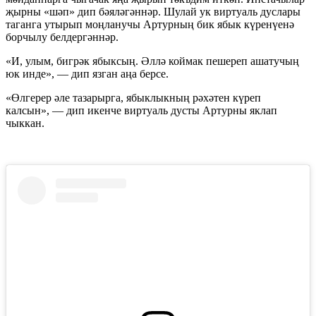
җырны «шәп» дип бәяләгәннәр. Шулай ук виртуаль дуслары
таганга утырып моңланучы Артурның бик ябык күренүенә
борчылу белдергәннәр.
«И, улым, бигрәк ябыксың. Әллә коймак пешереп ашатучың
юк инде», — дип язган аңа берсе.
«Өлгерер әле тазарырга, ябыклыкның рәхәтен күреп
калсын», — дип икенче виртуаль дусты Артурны яклап
чыккан.