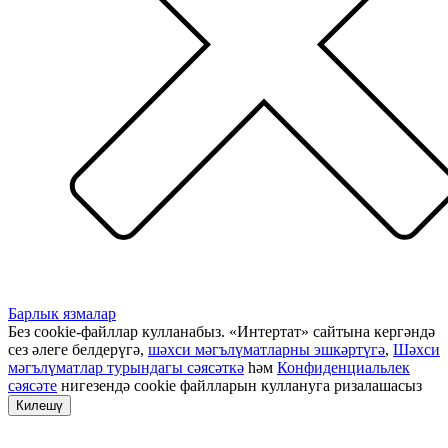
Барлык язмалар
Без cookie-файллар кулланабыз. «Интертат» сайтына кергәндә
сез әлеге белдерүгә,
шәхси мәгълүматларны эшкәртүгә
,
Шәхси
мәгълүматлар турындагы сәясәткә
һәм
Конфиденциальлек
сәясәте
нигезендә cookie файлларын куллануга ризалашасыз
Килешү