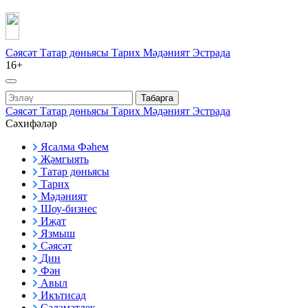
Сәясәт
Татар дөньясы
Тарих
Мәдәният
Эстрада
16+
Табарга
Сәясәт
Татар дөньясы
Тарих
Мәдәният
Эстрада
Сәхифәләр
Ясалма Фәһем
Җәмгыять
Татар дөньясы
Тарих
Мәдәният
Шоу-бизнес
Иҗат
Язмыш
Сәясәт
Дин
Фән
Авыл
Икътисад
Сәламәтлек