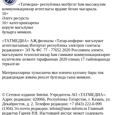
«Татмедиа» республика матбугат һәм массакүләм
коммуникацияләр агентлыгы ярдәме белән чыгарыла.
16+
Әлеге ресурста
16+ категорияләренә
керүче мәгълүмат
булырга мөмкин.
«ТАТМЕДИА» АҖ филиалы «Татар-информ» мәгълүмат
агентлыгының Интертат республика электрон газетасы
редакциясе» ЭЛ № ФС 77 - 77652 2020 Россиянең элемтә,
мәгълүмати технологияләр һәм гаммәви коммуникацияләрне
күзәтчелек хезмәте тарафыннан 2020 елның 17 гыйнварында
теркәлгән
Материалларны тулысынча яки өлешчә куллану бары тик
редакциядән язмача рөхсәт булганда гына мөмкин.
© Сетевое издание Intertat. Учредитель АО «ТАТМЕДИА».
Адрес редакции: 420066, Республика Татарстан, г. Казань, ул.
Декабристов, д. 2. Телефон редакции: +7 (843) 222-0-999
(1304) Эл.почта редакции: infotat@tatar-inform.ru Главный
редактор Гареев Р.И. Настоящий ресурс может содержать