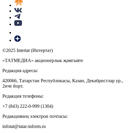
©2025 Intertat (Интертат)
«ТАТМЕДИА» акционерлык җәмгыяте
Редакция адресы:
420066, Татарстан Республикасы, Казан, Декабристлар ур.,
2нче йорт.
Редакция телефоны:
+7 (843) 222-0-999 (1304)
Редакциянең электрон почтасы:
infotat@tatar-inform.ru