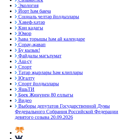
Экология
Йорт һәм бакча
Социаль челтәр йолдызлары
Хәвеф-хәтәр
Көн кадагы
Юмор
Һава торышы һәм ай календаре
Сорау-җавап
Бу кызык!
Файдалы мәгълүмат
Аш-су
Спорт
Татар җырлары һәм клиплары
Югалту
Спорт йолдызлары
ЯшьТИ
Бөек Җиңүнең 80 еллыгы
Видео
Выборы депутатов Государственной Думы
Федерального Собрания Российской Федерации
девятого созыва 20.09.2026