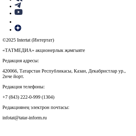
©2025 Intertat (Интертат)
«ТАТМЕДИА» акционерлык җәмгыяте
Редакция адресы:
420066, Татарстан Республикасы, Казан, Декабристлар ур.,
2нче йорт.
Редакция телефоны:
+7 (843) 222-0-999 (1304)
Редакциянең электрон почтасы:
infotat@tatar-inform.ru