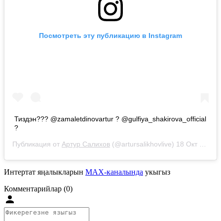
Посмотреть эту публикацию в Instagram
Тиздэн??? @zamaletdinovartur ? @gulfiya_shakirova_official
?
Публикация от
Артур Салихов
(@artursalikhovlive)
18 Окт 2020 в 2:42 PDT
Интертат яңалыкларын
MAX-каналында
укыгыз
Комментарийлар (0)