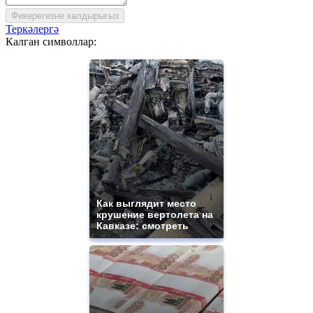
Фикерегезне калдырыгыз
Теркәлергә
Калган символлар:
Как выглядит место
крушение вертолета на
Кавказе: смотреть