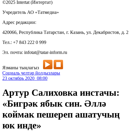
©2025 Intertat (Интертат)
Учредитель АО «Татмедиа»
Адрес редакции:
420066, Республика Татарстан, г. Казань, ул. Декабристов, д. 2
Тел.: +7 843 222 0 999
Эл. почта: infotat@tatar-inform.ru
Язманы тыңлагыз
Социаль челтәр йолдызлары
23 октябрь 2020 08:00
Артур Салиховка инстачы:
«Бигрәк ябык син. Әллә
коймак пешереп ашатучың
юк инде»