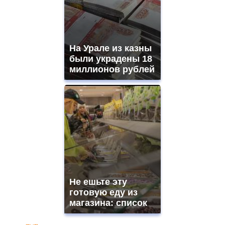
На Урале из казны
были украдены 18
миллионов рублей
Не ешьте эту
готовую еду из
магазина: список