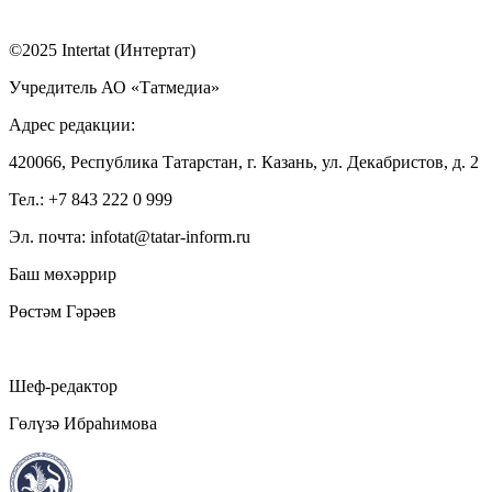
©2025 Intertat (Интертат)
Учредитель АО «Татмедиа»
Адрес редакции:
420066, Республика Татарстан, г. Казань, ул. Декабристов, д. 2
Тел.: +7 843 222 0 999
Эл. почта: infotat@tatar-inform.ru
Баш мөхәррир
Рөстәм Гәрәев
Шеф-редактор
Гөлүзә Ибраһимова