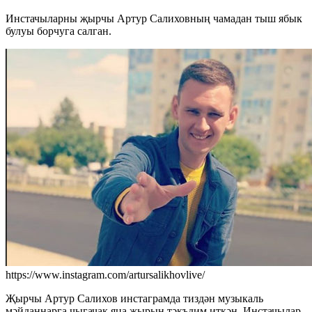
Инстачыларны җырчы Артур Салиховның чамадан тыш ябык
булуы борчуга салган.
https://www.instagram.com/artursalikhovlive/
Җырчы Артур Салихов инстаграмда тиздән музыкаль
мәйданнарга чыгачак яңа җырын тәкъдим иткән. Инстачылар