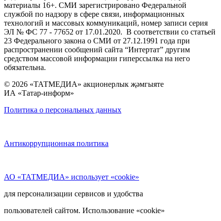
материалы 16+. СМИ зарегистрировано Федеральной
службой по надзору в сфере связи, информационных
технологий и массовых коммуникаций, номер записи серия
ЭЛ № ФС 77 - 77652 от 17.01.2020. В соответствии со статьей
23 Федерального закона о СМИ от 27.12.1991 года при
распространении сообщений сайта “Интертат” другим
средством массовой информации гиперссылка на него
обязательна.
© 2026 «ТАТМЕДИА» акционерлык җәмгыяте
ИА «Татар-информ»
Политика о персональных данных
Антикоррупционная политика
АО «ТАТМЕДИА» использует «cookie»
для персонализации сервисов и удобства
пользователей сайтом. Использование «cookie»