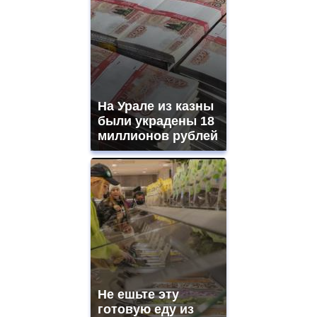
На Урале из казны
были украдены 18
миллионов рублей
Не ешьте эту
готовую еду из