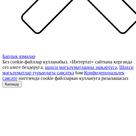
Барлык язмалар
Без cookie-файллар кулланабыз. «Интертат» сайтына кергәндә
сез әлеге белдерүгә,
шәхси мәгълүматларны эшкәртүгә
,
Шәхси
мәгълүматлар турындагы сәясәткә
һәм
Конфиденциальлек
сәясәте
нигезендә cookie файлларын куллануга ризалашасыз
Килешү