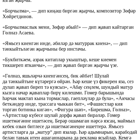
язган җырчы.
«Борчылма», — дип киңәш биргән җырчы, композитор Зөфәр
Хөйретдинов.
«Борчылмаслык мени, Зөфәр абый!» — дип җавап кайтарган
Гөлназ Асаева.
«Ямьсез киенгән инде, әбиләр дә матуррак киенә», — дип
тәнкыйтьләгән җырчыны бер инстачы.
«Букбиткәем, азрак китаплар укыштыр, кеше киемен
тикшереп ятканчы», — дип җавап биргән җырчы үзе.
«Гөлназ, яшьләрчә киенгәнсең, бик әйбәт! Шулай
да тәнкыйтьне күтәрергә өйрән. Һәр кеше үз фикерен яза, сез
дулап җавап биреп тә куясыз», «Абау сеңлем, шундый матур
кызга начар җаваплар бирү килешми. Гомер барышында
һәрчак мактап кына тормаслар, гаепләүләр дә була», «Акчасы
беткәндер инде, трассага чыккан бит», «Фашистлар кия
торган ботинка кигән», «Фигура шәп», «Бирешмә, Гөлназ»,
«Артистлар күбесе шулай дорфа җавап бирәләр. Гомер
ишетмәгәнне ишетәсең. Берәр ошамаган нәрсә язсаң, маймыл
кебек озын битлесе дә ишетмәгәнеңне ишеттерә. Ямьсез
артистларга да „матур“ дип язалар. Һәр адымнарын, карабодай
белән тавык итен ашаганнарына да реклама ясыйлар. Кемгә