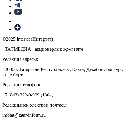
©2025 Intertat (Интертат)
«ТАТМЕДИА» акционерлык җәмгыяте
Редакция адресы:
420066, Татарстан Республикасы, Казан, Декабристлар ур.,
2нче йорт.
Редакция телефоны:
+7 (843) 222-0-999 (1304)
Редакциянең электрон почтасы:
infotat@tatar-inform.ru