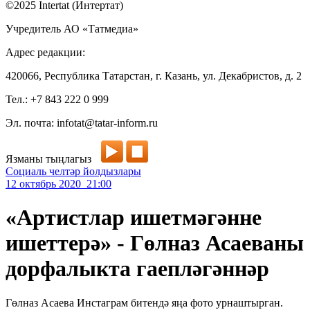
©2025 Intertat (Интертат)
Учредитель АО «Татмедиа»
Адрес редакции:
420066, Республика Татарстан, г. Казань, ул. Декабристов, д. 2
Тел.: +7 843 222 0 999
Эл. почта: infotat@tatar-inform.ru
Язманы тыңлагыз
Социаль челтәр йолдызлары
12 октябрь 2020 21:00
«Артистлар ишетмәгәнне
ишеттерә» - Гөлназ Асаеваны
дорфалыкта гаепләгәннәр
Гөлназ Асаева Инстаграм битендә яңа фото урнаштырган.