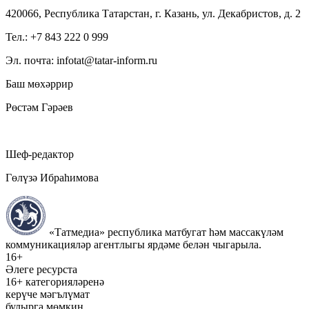
420066, Республика Татарстан, г. Казань, ул. Декабристов, д. 2
Тел.: +7 843 222 0 999
Эл. почта: infotat@tatar-inform.ru
Баш мөхәррир
Рөстәм Гәрәев
Шеф-редактор
Гөлүзә Ибраһимова
«Татмедиа» республика матбугат һәм массакүләм
коммуникацияләр агентлыгы ярдәме белән чыгарыла.
16+
Әлеге ресурста
16+ категорияләренә
керүче мәгълүмат
булырга мөмкин.