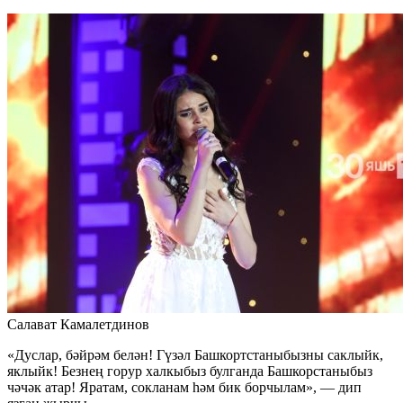
Салават Камалетдинов
«Дуслар, бәйрәм белән! Гүзәл Башкортстаныбызны саклыйк,
яклыйк! Безнең горур халкыбыз булганда Башкорстаныбыз
чәчәк атар! Яратам, сокланам һәм бик борчылам», — дип