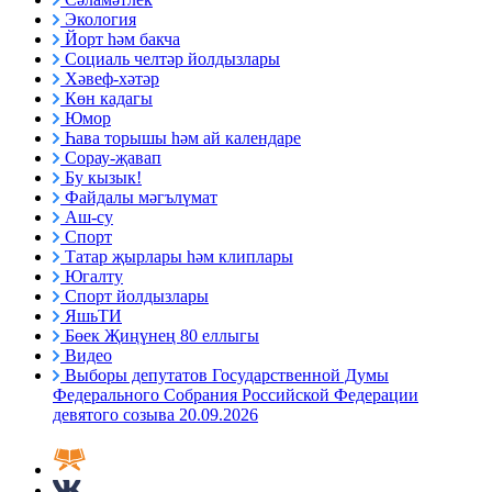
Экология
Йорт һәм бакча
Социаль челтәр йолдызлары
Хәвеф-хәтәр
Көн кадагы
Юмор
Һава торышы һәм ай календаре
Сорау-җавап
Бу кызык!
Файдалы мәгълүмат
Аш-су
Спорт
Татар җырлары һәм клиплары
Югалту
Спорт йолдызлары
ЯшьТИ
Бөек Җиңүнең 80 еллыгы
Видео
Выборы депутатов Государственной Думы
Федерального Собрания Российской Федерации
девятого созыва 20.09.2026