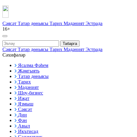
Сәясәт
Татар дөньясы
Тарих
Мәдәният
Эстрада
16+
Табарга
Сәясәт
Татар дөньясы
Тарих
Мәдәният
Эстрада
Сәхифәләр
Ясалма Фәһем
Җәмгыять
Татар дөньясы
Тарих
Мәдәният
Шоу-бизнес
Иҗат
Язмыш
Сәясәт
Дин
Фән
Авыл
Икътисад
Сәламәтлек