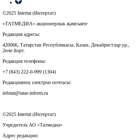
©2025 Intertat (Интертат)
«ТАТМЕДИА» акционерлык җәмгыяте
Редакция адресы:
420066, Татарстан Республикасы, Казан, Декабристлар ур.,
2нче йорт.
Редакция телефоны:
+7 (843) 222-0-999 (1304)
Редакциянең электрон почтасы:
infotat@tatar-inform.ru
©2025 Intertat (Интертат)
Учредитель АО «Татмедиа»
Адрес редакции: