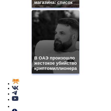
магазина: список
В ОАЭ произошло
жестокое убийство
криптомиллионера