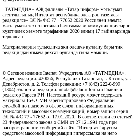
«ТАТМЕДИА» АҖ филиалы «Татар-информ» мәгълүмат
агентлыгының Интертат республика электрон газетасы
редакциясе» ЭЛ № ФС 77 - 77652 2020 Россиянең элемтә,
мәгълүмати технологияләр һәм гаммәви коммуникацияләрне
күзәтчелек хезмәте тарафыннан 2020 елның 17 гыйнварында
теркәлгән
Материалларны тулысынча яки өлешчә куллану бары тик
редакциядән язмача рөхсәт булганда гына мөмкин.
© Сетевое издание Intertat. Учредитель АО «ТАТМЕДИА».
Адрес редакции: 420066, Республика Татарстан, г. Казань, ул.
Декабристов, д. 2. Телефон редакции: +7 (843) 222-0-999
(1304) Эл.почта редакции: infotat@tatar-inform.ru Главный
редактор Гареев Р.И. Настоящий ресурс может содержать
материалы 16+. СМИ зарегистрировано Федеральной
службой по надзору в сфере связи, информационных
технологий и массовых коммуникаций, номер записи серия
ЭЛ № ФС 77 - 77652 от 17.01.2020. В соответствии со статьей
23 Федерального закона о СМИ от 27.12.1991 года при
распространении сообщений сайта “Интертат” другим
средством массовой информации гиперссылка на него