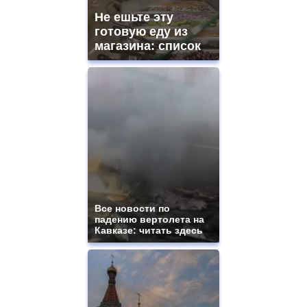
Не ешьте эту
готовую еду из
магазина: список
Все новости по
падению вертолета на
Кавказе: читать здесь