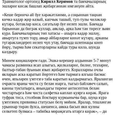
Травматолог-ортопед
Кирилл Керимов
та бакчачыларның
эшләрне кисәк башлап җибәргәннән имгәнүен әйтә.
«Кеше берничә ай буе хәрәкәтләнми, ә соңыннан таңнан
кичкә кадәр җир казый, капчык ташый, туп-тулы чиләкләр
күтәрә, ботаклар кисә, сәгатьләр буе иелеп эшли. Бакчада
барыннан да бигрәк куллар, аяклар, арка һәм тән тиресе зыян
күрә. Бакчачыларның төп хатасы – ахырга кадәр эшләү,
авыртуга түзеп тору, авыр әйбәрләрне кинәт күтәрү, арканы
түгәрәкләндереп иелеп чүп утау, бакчада шлепнацы киеп
йөрү, тырма һәм секаторларны кайда туры килә, шунда
калдыру.
Минем киңәшләрем гади. Эшкә керешер алдыннан 5-7 минут
чамасы разминка ясап алыгыз, җилкәләрне, билне, тезләрне,
балтыр-табан буынын язып җибәрегез. Коралларны очлы
якларын аска каратып йөртегез һәм тырмага ялгыш басмас
өчен, япьләрен үзегезгә таба каратып калдырмагыз. Яраланган
очракта яраны чиста су белән юарга, тыгыз бәйләвеч салып,
канны туктатырга, янындагы тирене антисептик белән
чистартырга һәм чиста салфетка каплап куярга кирәк. Ярага
туфрак тисә, столбняк йоктыру куркынычы бар, шуңа күрә
үзегезнең прививка статусын белү мөһим. Яралар, тешләнгән
урыннар тирән булса, шешенсә, аякка басып яки кулны
селкетеп булмаса – табибка мөрәҗәгать итәргә кирәк», – ди