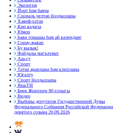
Экология
Йорт һәм бакча
Социаль челтәр йолдызлары
Хәвеф-хәтәр
Көн кадагы
Юмор
Һава торышы һәм ай календаре
Сорау-җавап
Бу кызык!
Файдалы мәгълүмат
Аш-су
Спорт
Татар җырлары һәм клиплары
Югалту
Спорт йолдызлары
ЯшьТИ
Бөек Җиңүнең 80 еллыгы
Видео
Выборы депутатов Государственной Думы
Федерального Собрания Российской Федерации
девятого созыва 20.09.2026