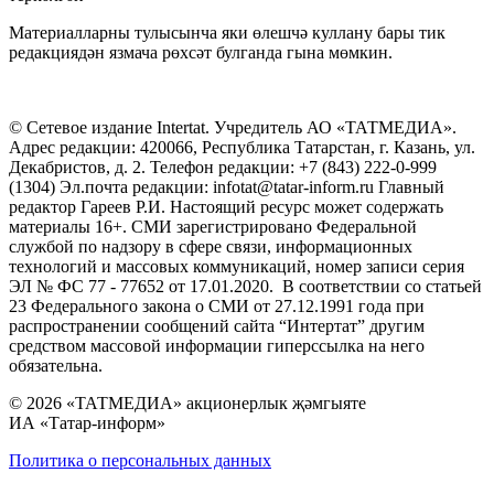
Материалларны тулысынча яки өлешчә куллану бары тик
редакциядән язмача рөхсәт булганда гына мөмкин.
© Сетевое издание Intertat. Учредитель АО «ТАТМЕДИА».
Адрес редакции: 420066, Республика Татарстан, г. Казань, ул.
Декабристов, д. 2. Телефон редакции: +7 (843) 222-0-999
(1304) Эл.почта редакции: infotat@tatar-inform.ru Главный
редактор Гареев Р.И. Настоящий ресурс может содержать
материалы 16+. СМИ зарегистрировано Федеральной
службой по надзору в сфере связи, информационных
технологий и массовых коммуникаций, номер записи серия
ЭЛ № ФС 77 - 77652 от 17.01.2020. В соответствии со статьей
23 Федерального закона о СМИ от 27.12.1991 года при
распространении сообщений сайта “Интертат” другим
средством массовой информации гиперссылка на него
обязательна.
© 2026 «ТАТМЕДИА» акционерлык җәмгыяте
ИА «Татар-информ»
Политика о персональных данных