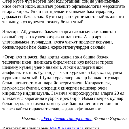
Әгәр күзгә чүп кергән һәм юдырганнан соң да уңайсызлык
хисе бетми икән, ашыгыч рәвештә офтальмологка мөрәҗәгать
итәргә кирәк. Ул чит-ят предметны алачак һәм зарарлану
дәрәҗәсен бәяләячәк. Күзгә кергән чүпне мөстәкыйль алырга
тырышу, күз күремен югалту белән яный.
Эльмира Абдуллаева бакчачыларга саклагыч яки кояштан
саклый торган күзлек кияргә киңәш итә. Алар артык
ультрашәмәхә нурлардан, күзгә чит-ят предмет керүдән,
бөҗәкләрдән һәм башка җәрәхәтләнүләрдән саклый
«Әгәр күз тирәсен бал корты чаккан яки башка бөҗәк
тешләгән икән, паникага бирелмәгез: күз кабагы тиресе
шешенү күзнең үзенә янамый. Ләкин аллергия яки
анафилактик шок булганда – чын куркыныч бар, хәтта, үлем
куркынычы яный. Шуңа күрә аллергиклар һәрвакыт үзләре
белән антигистамин чара йөртергә тиеш. Катарактасы,
глаукомасы булган, операция кичергән кешеләр өчен
киңәшләр индивидуаль. Заманча микрохирургия аларга 20 ел
элеккегегә караганда күбрәк ирек бирә. Әмма пычрак куллар
белән күзләргә тамчы тамызу яки башны иеп интенсив эш –
теләсә кайсы очракта тыела», – диде офтальмолог.
Чыганак:
«Республика Татарстан»
, Фәридә Якушева
Интертат яңалыкларын
MAX-каналында
укыгыз