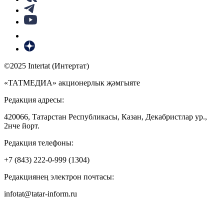
©2025 Intertat (Интертат)
«ТАТМЕДИА» акционерлык җәмгыяте
Редакция адресы:
420066, Татарстан Республикасы, Казан, Декабристлар ур.,
2нче йорт.
Редакция телефоны:
+7 (843) 222-0-999 (1304)
Редакциянең электрон почтасы:
infotat@tatar-inform.ru