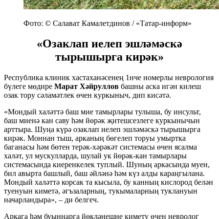
Фото: © Салават Камалетдинов / «Татар-информ»
«Озаклап иелеп эшләмәскә
тырышырга кирәк»
Республика клиник хастаханәсенең 1нче номерлы неврология
бүлеге мөдире
Марат Хәйруллов
башны аска игән килеш
озак тору сәламәтлек өчен куркыныч, дип кисәтә.
«Мондый халәттә баш мие тамырлары тулыша, бу инсульт,
баш миенә кан саву һәм йөрәк җитешсезлеге куркынычын
арттыра. Шуңа күрә озаклап иелеп эшләмәскә тырышырга
кирәк. Моннан тыш, арканың бөгелеп торуы умыртка
баганасы һәм бөтен терәк-хәрәкәт системасы өчен ясалма
халәт, ул мускулларда, шулай ук йөрәк-кан тамырлары
системасында киеренкелек туплый. Шуның аркасында муен,
бил авырта башлый, баш әйләнә һәм күз алды караңгылана.
Мондый халәттә корсак та кысыла, бу канның кислород белән
туенуын киметә, әгъзаларның, тукымаларның туклануын
начарландыра», – ди белгеч.
Аркага һәм буыннарга йөкләнешне киметү өчен невролог