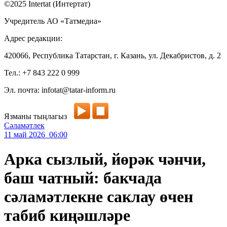
©2025 Intertat (Интертат)
Учредитель АО «Татмедиа»
Адрес редакции:
420066, Республика Татарстан, г. Казань, ул. Декабристов, д. 2
Тел.: +7 843 222 0 999
Эл. почта: infotat@tatar-inform.ru
Язманы тыңлагыз
Сәламәтлек
11 май 2026 06:00
Арка сызлый, йөрәк чәнчи,
баш чатный: бакчада
сәламәтлекне саклау өчен
табиб киңәшләре