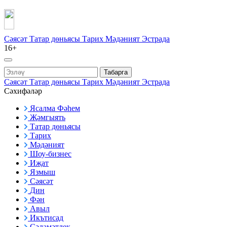
Сәясәт
Татар дөньясы
Тарих
Мәдәният
Эстрада
16+
Табарга
Сәясәт
Татар дөньясы
Тарих
Мәдәният
Эстрада
Сәхифәләр
Ясалма Фәһем
Җәмгыять
Татар дөньясы
Тарих
Мәдәният
Шоу-бизнес
Иҗат
Язмыш
Сәясәт
Дин
Фән
Авыл
Икътисад
Сәламәтлек