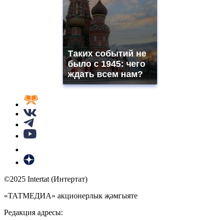
Таких событий не
было с 1945: чего
ждать всем нам?
©2025 Intertat (Интертат)
«ТАТМЕДИА» акционерлык җәмгыяте
Редакция адресы: