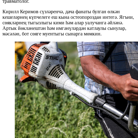
травматолог.
Кирилл Керимов сүзләренчә, дача фанаты булган өлкән
кешеләрнең күпчелеге еш кына остеопороздан интегә. Ягъни,
сөякләрнең тыгызлыгы кими һәм алар уалучанга әйләнә.
Артык йөкләнештән һәм имгәнүләрдән катлаулы сынулар,
мәсәлән, бот сөяге муентыгы сынарга мөмкин.