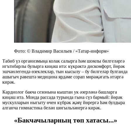
Фото: © Владимир Васильев / «Татар-информ»
Табиб үз организмыңа колак салырга һәм шомлы билгеләргә
игътибарлы булырга киңәш итә: күкрәктә дискомфорт, йөрәк
эшчәнлегендә өзеклекләр, тын кысылу – бу билгеләр булганда
ашыгыч рәвештә медицина ярдәме сорап мөрәҗәгать итәргә
кирәк.
Кардиолог бакча сезонына кыштан ук әзерләнә башларга
киңәш итә. Монда рассада турында гына сүз бармый: йөрәк
мускулларын ныгыту өчен күбрәк җәяү йөрергә һәм булдыра
алганча гимнастика белән шөгыльләнергә кирәк.
«Бакчачыларның төп хатасы...»