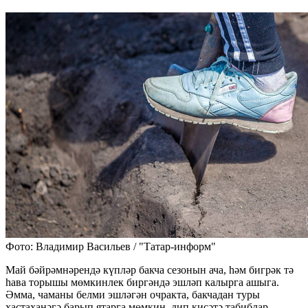
Фото: Владимир Васильев / "Татар-информ"
Май бәйрәмнәрендә күпләр бакча сезонын ача, һәм бигрәк тә
һава торышы мөмкинлек биргәндә эшләп калырга ашыга.
Әмма, чаманы белми эшләгән очракта, бакчадан туры
хастаханәгә барып ятарга мөмкин, дип кисәтә табиблар.