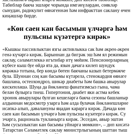
Табиблар бакча эшләре чорында имгәнүләрдән, сөякләр
сынудан, радикулит өянәгеннән һәм инфракттан саклану өчен
киңәшләр бирде.
«Көн саен кан басымын үлчәргә һәм
пульсны күзәтергә кирәк»
«Кышкы пассивлыктан язгы активлыкка сак һәм әкрен-әкрен
генә күчәргә кирәк. Барыннан да бигрәк эш һәм ял режимын
саклау, сәламәтлеккә игътибар итү мөһим. Пенсионерларның
күбесе кыш буе өйдә ята да, язын дачага килеп шундук
көрәккә тотына, бер көндә бөтен бакчаны казып бетермәкче
була. Шуннан соң кан басымы күтәрелә, стенокардия өянәге
башлана, остеохондроз, шикәр диабеты һәм башка авырулар
кискенләшә. Шуңа да йөкләнеш фанатизмсыз гына, чама
белән булырга тиеш. Гипертония, диабет яки астма кебек
хроник авырулары булган кешеләргә бакча сезоны башланыр
алдыннан медосмотр узарга һәм алда булачак йөкләнешләрне
исәпкә алып, дәвалануны яңадан карарга кирәк. Дачада көн
саен кан басымын үлчәргә һәм пульсны күзәтергә кирәк. Су
эчәргә, рациональ тукланырга кирәк. Эсседән, авыр эштән
һәм сусызлыктан кан басымы уйнарга мөмкин», – дип кисәтә
Татарстан Сәламәтлек саклау министрлыгының шаттан тыш