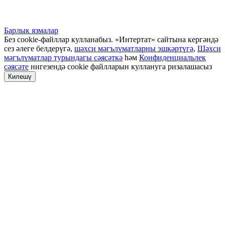
Барлык язмалар
Без cookie-файллар кулланабыз. «Интертат» сайтына кергәндә
сез әлеге белдерүгә,
шәхси мәгълүматларны эшкәртүгә
,
Шәхси
мәгълүматлар турындагы сәясәткә
һәм
Конфиденциальлек
сәясәте
нигезендә cookie файлларын куллануга ризалашасыз
Килешү