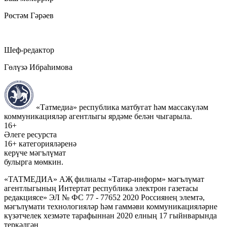
Рөстәм Гәрәев
Шеф-редактор
Гөлүзә Ибраһимова
«Татмедиа» республика матбугат һәм массакүләм
коммуникацияләр агентлыгы ярдәме белән чыгарыла.
16+
Әлеге ресурста
16+ категорияләренә
керүче мәгълүмат
булырга мөмкин.
«ТАТМЕДИА» АҖ филиалы «Татар-информ» мәгълүмат
агентлыгының Интертат республика электрон газетасы
редакциясе» ЭЛ № ФС 77 - 77652 2020 Россиянең элемтә,
мәгълүмати технологияләр һәм гаммәви коммуникацияләрне
күзәтчелек хезмәте тарафыннан 2020 елның 17 гыйнварында
теркәлгән