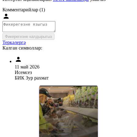
Комментарийлар (1)
Фикерегезне калдырыгыз
Теркәлергә
Калган символлар:
11 май 2026
Исемсез
БИК Зур рахмат