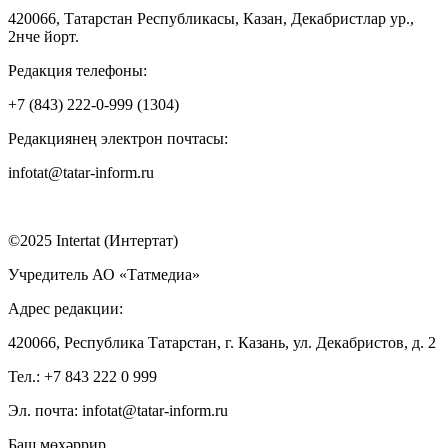
420066, Татарстан Республикасы, Казан, Декабристлар ур.,
2нче йорт.
Редакция телефоны:
+7 (843) 222-0-999 (1304)
Редакциянең электрон почтасы:
infotat@tatar-inform.ru
©2025 Intertat (Интертат)
Учредитель АО «Татмедиа»
Адрес редакции:
420066, Республика Татарстан, г. Казань, ул. Декабристов, д. 2
Тел.: +7 843 222 0 999
Эл. почта: infotat@tatar-inform.ru
Баш мөхәррир