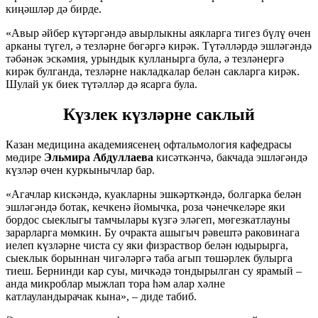
киңәшләр дә бирде.
«Авыр әйбер күтәргәндә авырлыкны аякларга тигез бүлү өчен
арканы түгел, ә тезләрне бөгәргә кирәк. Түтәлләрдә эшләгәндә
тәбәнәк эскәмия, урындык кулланырга була, ә тезләнергә
кирәк булганда, тезләрне накладкалар белән сакларга кирәк.
Шулай ук биек түтәлләр дә ясарга була.
Күзлек күзләрне саклый
Казан медицина академиясенең офтальмология кафедрасы
мөдире
Эльмира Абдуллаева
кисәткәнчә, бакчада эшләгәндә
күзләр өчен куркынычлар бар.
«Агачлар кискәндә, куакларны эшкәрткәндә, болгарка белән
эшләгәндә ботак, кечкенә йомычка, роза чәнечкеләре яки
бордос сыеклыгы тамчылары күзгә эләгеп, мөгезкатлауны
зарарларга мөмкин. Бу очракта ашыгыч рәвештә раковинага
иелеп күзләрне чиста су яки физраствор белән юдырырга,
сыеклык борыннан чигәләргә таба агып төшәрлек булырга
тиеш. Бернинди кар суы, мичкәдә тондырылган су ярамый –
анда микроблар мыжлап тора һәм алар хәлне
катлауландырачак кына», – диде табиб.