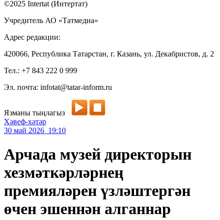
©2025 Intertat (Интертат)
Учредитель АО «Татмедиа»
Адрес редакции:
420066, Республика Татарстан, г. Казань, ул. Декабристов, д. 2
Тел.: +7 843 222 0 999
Эл. почта: infotat@tatar-inform.ru
Язманы тыңлагыз
Хәвеф-хәтәр
30 май 2026 19:10
Арчада музей директорын
хезмәткәрләрнең
премияләрен үзләштергән
өчен эшеннән алганнар