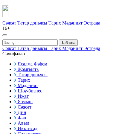
Сәясәт
Татар дөньясы
Тарих
Мәдәният
Эстрада
16+
Табарга
Сәясәт
Татар дөньясы
Тарих
Мәдәният
Эстрада
Сәхифәләр
Ясалма Фәһем
Җәмгыять
Татар дөньясы
Тарих
Мәдәният
Шоу-бизнес
Иҗат
Язмыш
Сәясәт
Дин
Фән
Авыл
Икътисад
Сәламәтлек