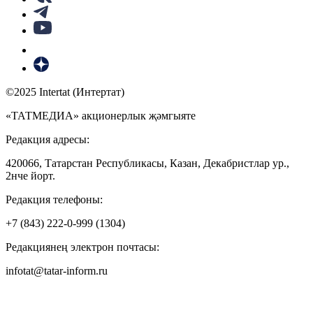
©2025 Intertat (Интертат)
«ТАТМЕДИА» акционерлык җәмгыяте
Редакция адресы:
420066, Татарстан Республикасы, Казан, Декабристлар ур.,
2нче йорт.
Редакция телефоны:
+7 (843) 222-0-999 (1304)
Редакциянең электрон почтасы:
infotat@tatar-inform.ru