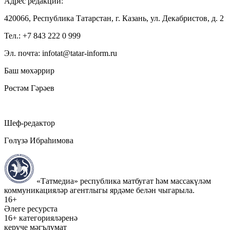
Адрес редакции:
420066, Республика Татарстан, г. Казань, ул. Декабристов, д. 2
Тел.: +7 843 222 0 999
Эл. почта: infotat@tatar-inform.ru
Баш мөхәррир
Рөстәм Гәрәев
Шеф-редактор
Гөлүзә Ибраһимова
«Татмедиа» республика матбугат һәм массакүләм
коммуникацияләр агентлыгы ярдәме белән чыгарыла.
16+
Әлеге ресурста
16+ категорияләренә
керүче мәгълүмат