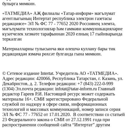
булырга мөмкин.
«ТАТМЕДИА» АҖ филиалы «Татар-информ» мәгълүмат
агентлыгының Интертат республика электрон газетасы
редакциясе» ЭЛ № ФС 77 - 77652 2020 Россиянең элемтә,
мәгълүмати технологияләр һәм гаммәви коммуникацияләрне
күзәтчелек хезмәте тарафыннан 2020 елның 17 гыйнварында
теркәлгән
Материалларны тулысынча яки өлешчә куллану бары тик
редакциядән язмача рөхсәт булганда гына мөмкин.
© Сетевое издание Intertat. Учредитель АО «ТАТМЕДИА».
Адрес редакции: 420066, Республика Татарстан, г. Казань, ул.
Декабристов, д. 2. Телефон редакции: +7 (843) 222-0-999
(1304) Эл.почта редакции: infotat@tatar-inform.ru Главный
редактор Гареев Р.И. Настоящий ресурс может содержать
материалы 16+. СМИ зарегистрировано Федеральной
службой по надзору в сфере связи, информационных
технологий и массовых коммуникаций, номер записи серия
ЭЛ № ФС 77 - 77652 от 17.01.2020. В соответствии со статьей
23 Федерального закона о СМИ от 27.12.1991 года при
распространении сообщений сайта “Интертат” другим