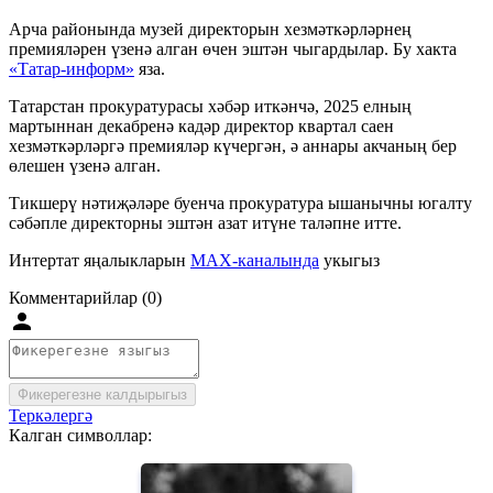
Арча районында музей директорын хезмәткәрләрнең
премияләрен үзенә алган өчен эштән чыгардылар. Бу хакта
«Татар-информ»
яза.
Татарстан прокуратурасы хәбәр иткәнчә, 2025 елның
мартыннан декабренә кадәр директор квартал саен
хезмәткәрләргә премияләр күчергән, ә аннары акчаның бер
өлешен үзенә алган.
Тикшерү нәтиҗәләре буенча прокуратура ышанычны югалту
сәбәпле директорны эштән азат итүне таләпне итте.
Интертат яңалыкларын
MAX-каналында
укыгыз
Комментарийлар (0)
Фикерегезне калдырыгыз
Теркәлергә
Калган символлар: