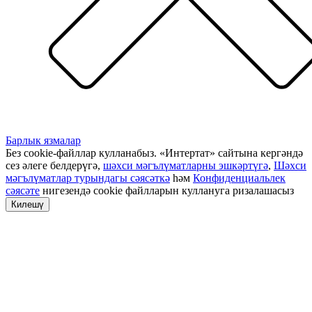
Барлык язмалар
Без cookie-файллар кулланабыз. «Интертат» сайтына кергәндә
сез әлеге белдерүгә,
шәхси мәгълүматларны эшкәртүгә
,
Шәхси
мәгълүматлар турындагы сәясәткә
һәм
Конфиденциальлек
сәясәте
нигезендә cookie файлларын куллануга ризалашасыз
Килешү