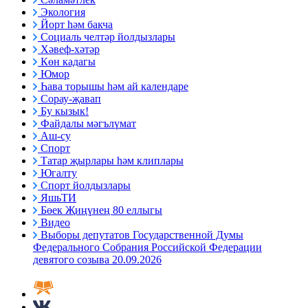
Экология
Йорт һәм бакча
Социаль челтәр йолдызлары
Хәвеф-хәтәр
Көн кадагы
Юмор
Һава торышы һәм ай календаре
Сорау-җавап
Бу кызык!
Файдалы мәгълүмат
Аш-су
Спорт
Татар җырлары һәм клиплары
Югалту
Спорт йолдызлары
ЯшьТИ
Бөек Җиңүнең 80 еллыгы
Видео
Выборы депутатов Государственной Думы
Федерального Собрания Российской Федерации
девятого созыва 20.09.2026