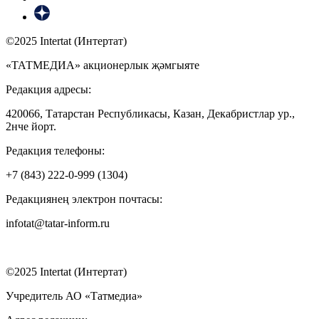
©2025 Intertat (Интертат)
«ТАТМЕДИА» акционерлык җәмгыяте
Редакция адресы:
420066, Татарстан Республикасы, Казан, Декабристлар ур.,
2нче йорт.
Редакция телефоны:
+7 (843) 222-0-999 (1304)
Редакциянең электрон почтасы:
infotat@tatar-inform.ru
©2025 Intertat (Интертат)
Учредитель АО «Татмедиа»