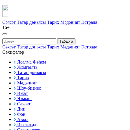
Сәясәт
Татар дөньясы
Тарих
Мәдәният
Эстрада
16+
Табарга
Сәясәт
Татар дөньясы
Тарих
Мәдәният
Эстрада
Сәхифәләр
Ясалма Фәһем
Җәмгыять
Татар дөньясы
Тарих
Мәдәният
Шоу-бизнес
Иҗат
Язмыш
Сәясәт
Дин
Фән
Авыл
Икътисад
Сәламәтлек