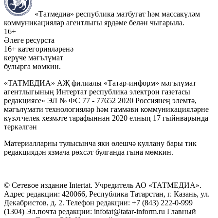
«Татмедиа» республика матбугат һәм массакүләм
коммуникацияләр агентлыгы ярдәме белән чыгарыла.
16+
Әлеге ресурста
16+ категорияләренә
керүче мәгълүмат
булырга мөмкин.
«ТАТМЕДИА» АҖ филиалы «Татар-информ» мәгълүмат
агентлыгының Интертат республика электрон газетасы
редакциясе» ЭЛ № ФС 77 - 77652 2020 Россиянең элемтә,
мәгълүмати технологияләр һәм гаммәви коммуникацияләрне
күзәтчелек хезмәте тарафыннан 2020 елның 17 гыйнварында
теркәлгән
Материалларны тулысынча яки өлешчә куллану бары тик
редакциядән язмача рөхсәт булганда гына мөмкин.
© Сетевое издание Intertat. Учредитель АО «ТАТМЕДИА».
Адрес редакции: 420066, Республика Татарстан, г. Казань, ул.
Декабристов, д. 2. Телефон редакции: +7 (843) 222-0-999
(1304) Эл.почта редакции: infotat@tatar-inform.ru Главный