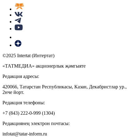
©2025 Intertat (Интертат)
«ТАТМЕДИА» акционерлык җәмгыяте
Редакция адресы:
420066, Татарстан Республикасы, Казан, Декабристлар ур.,
2нче йорт.
Редакция телефоны:
+7 (843) 222-0-999 (1304)
Редакциянең электрон почтасы:
infotat@tatar-inform.ru