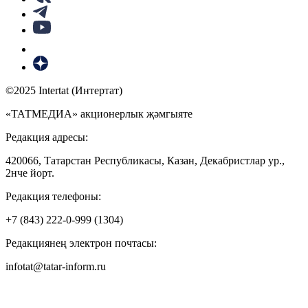
©2025 Intertat (Интертат)
«ТАТМЕДИА» акционерлык җәмгыяте
Редакция адресы:
420066, Татарстан Республикасы, Казан, Декабристлар ур.,
2нче йорт.
Редакция телефоны:
+7 (843) 222-0-999 (1304)
Редакциянең электрон почтасы:
infotat@tatar-inform.ru