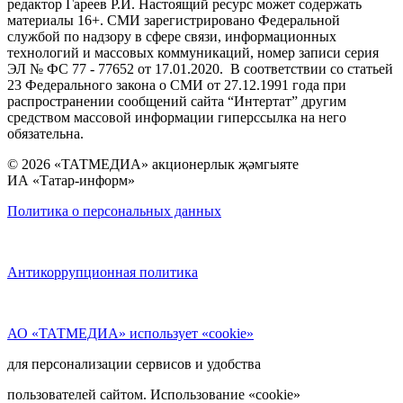
редактор Гареев Р.И. Настоящий ресурс может содержать
материалы 16+. СМИ зарегистрировано Федеральной
службой по надзору в сфере связи, информационных
технологий и массовых коммуникаций, номер записи серия
ЭЛ № ФС 77 - 77652 от 17.01.2020. В соответствии со статьей
23 Федерального закона о СМИ от 27.12.1991 года при
распространении сообщений сайта “Интертат” другим
средством массовой информации гиперссылка на него
обязательна.
© 2026 «ТАТМЕДИА» акционерлык җәмгыяте
ИА «Татар-информ»
Политика о персональных данных
Антикоррупционная политика
АО «ТАТМЕДИА» использует «cookie»
для персонализации сервисов и удобства
пользователей сайтом. Использование «cookie»