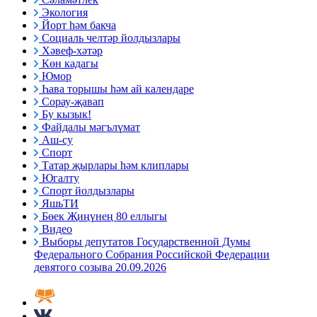
Экология
Йорт һәм бакча
Социаль челтәр йолдызлары
Хәвеф-хәтәр
Көн кадагы
Юмор
Һава торышы һәм ай календаре
Сорау-җавап
Бу кызык!
Файдалы мәгълүмат
Аш-су
Спорт
Татар җырлары һәм клиплары
Югалту
Спорт йолдызлары
ЯшьТИ
Бөек Җиңүнең 80 еллыгы
Видео
Выборы депутатов Государственной Думы
Федерального Собрания Российской Федерации
девятого созыва 20.09.2026