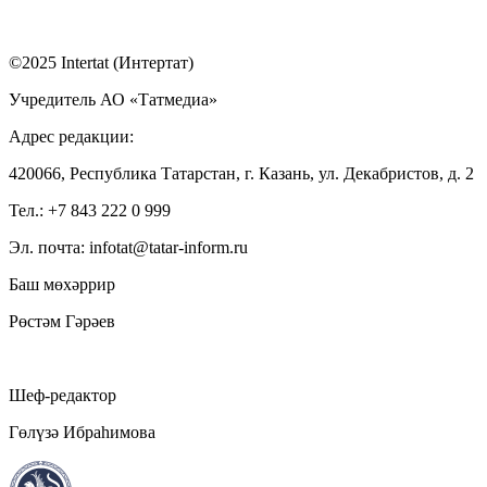
©2025 Intertat (Интертат)
Учредитель АО «Татмедиа»
Адрес редакции:
420066, Республика Татарстан, г. Казань, ул. Декабристов, д. 2
Тел.: +7 843 222 0 999
Эл. почта: infotat@tatar-inform.ru
Баш мөхәррир
Рөстәм Гәрәев
Шеф-редактор
Гөлүзә Ибраһимова