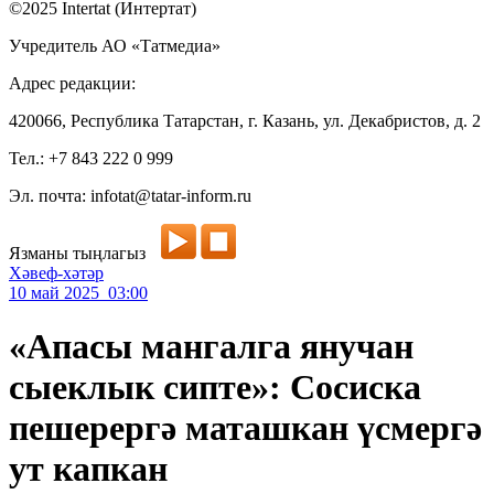
©2025 Intertat (Интертат)
Учредитель АО «Татмедиа»
Адрес редакции:
420066, Республика Татарстан, г. Казань, ул. Декабристов, д. 2
Тел.: +7 843 222 0 999
Эл. почта: infotat@tatar-inform.ru
Язманы тыңлагыз
Хәвеф-хәтәр
10 май 2025 03:00
«Апасы мангалга янучан
сыеклык сипте»: Сосиска
пешерергә маташкан үсмергә
ут капкан