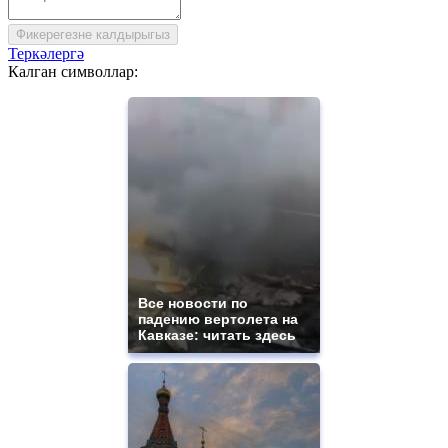
Фикерегезне калдырыгыз
Теркәлергә
Калган символлар:
Все новости по
падению вертолета на
Кавказе: читать здесь