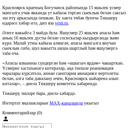
Красноярск краеның Богучанск районында 15 яшьлек үсмер
мангалга учак якканда ут кабыза торган сыеклык белән саксыз
эш итү аркасында пешкән. Бу хакта төбәк буенча Тикшерү
идарәсе хәбәр итә, дип яза
vesti.ru
.
Әлеге вакыйга 3 майда була. Яшүсмер 25 яшьлек апасы һәм
аның 16 яшьлек дусты белән сосискалар кыздырганда зыян
күрә. Малай утны кабыза алмагач, апасы мангалга янучан
сыеклык сибә, шул вакытта шешә шартлый һәм яшүсмергә
таба оча.
«Апасы ялкынны сүндергән һәм «ашыгыч ярдәм» чакырткан.
Үсмерне хастаханәгә китерәләр, аңа тиешле реанимация
чаралары күрсәтелә, аннан санитария авиациясе вертолеты
белән, алга таба дәвалану өчен, Красноярск шәһәренә алып
китәләр», – диелә Тикшерү комитеты хәбәрендә.
Тикшерү эшләре бара, диелә хәбәрдә.
Интертат яңалыкларын
MAX-каналында
укыгыз
Комментарийлар (0)