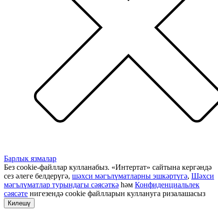
Барлык язмалар
Без cookie-файллар кулланабыз. «Интертат» сайтына кергәндә
сез әлеге белдерүгә,
шәхси мәгълүматларны эшкәртүгә
,
Шәхси
мәгълүматлар турындагы сәясәткә
һәм
Конфиденциальлек
сәясәте
нигезендә cookie файлларын куллануга ризалашасыз
Килешү