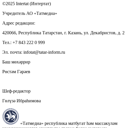
©2025 Intertat (Интертат)
Учредитель АО «Татмедиа»
Адрес редакции:
420066, Республика Татарстан, г. Казань, ул. Декабристов, д. 2
Тел.: +7 843 222 0 999
Эл. почта: infotat@tatar-inform.ru
Баш мөхәррир
Рөстәм Гәрәев
Шеф-редактор
Гөлүзә Ибраһимова
«Татмедиа» республика матбугат һәм массакүләм