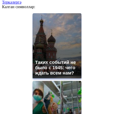
Теркәлергә
Калган символлар:
Таких событий не
было с 1945: чего
ждать всем нам?