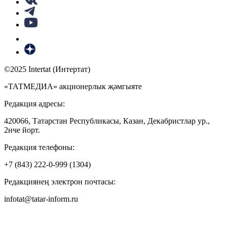
©2025 Intertat (Интертат)
«ТАТМЕДИА» акционерлык җәмгыяте
Редакция адресы:
420066, Татарстан Республикасы, Казан, Декабристлар ур.,
2нче йорт.
Редакция телефоны:
+7 (843) 222-0-999 (1304)
Редакциянең электрон почтасы:
infotat@tatar-inform.ru