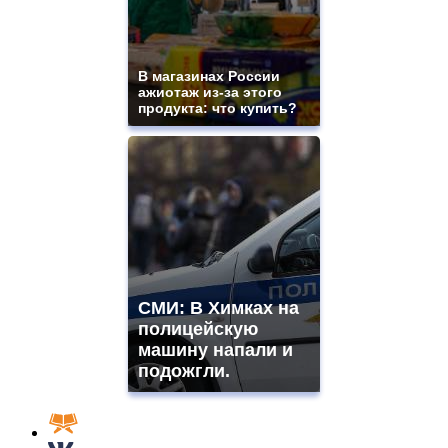
В магазинах России
ажиотаж из-за этого
продукта: что купить?
СМИ: В Химках на
полицейскую
машину напали и
подожгли.