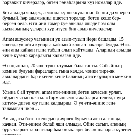
һәрвакыт кичерәләр, бөтен гөнаһларына күз йомалар иде.
Без авылда яшәдек, ә монда күрше-күләннән берни дә яшереп
булмый, һәр адымыңны ишетеп торалар, бөтен кеше бер-
берсен белә. Әти-әни гомер буе авылда яшәде һәм олы
кызларының үзләрен хур итүен бик авыр кичерделәр.
Апам яшүсмер чагыннан ук азып-тузып йөри башлады. 15
яшендә үк өйгә кунарга кайтмый калган чаклары булды. Әти-
әни аны кайдан гына табып алып кайтмады. Аларның авылда
кеше күзенә карарлыгы калмаган иде.
Ә соңыннан, 20 яше тулыр-тулмас бала тапты. Сабыйның
кемнән булуын фаразларга гына калды, чөнки тирә-як
авыллардагы һәр икенче кеше баланың әтисе булырга мөмкин
иде.
Улына 6 ай тулгач, апам әти-әнинең бөтен акчасын урлап,
өйдән чыгып качты. «Тормышымны җайларга телим, шуңа
китәм» дигән язу гына калдырды. Ә ул әти-әнине генә
таламаган икән…
Авылдагы бөтен кешедән диярлек бурычка акча алган да,
качкан. Әти-әнием болай яши алмады. Өйне сатып, апаның
бурычларын тараттылар һәм оныклары белән шәһәргә күченеп
киттеләр.