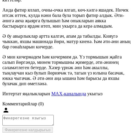
Анда фатир яллап, очны-очка ялгап, көч-хәлгә яшәдек. Ничек
итсәк иттек, кулда нәни бала була торып фатир алдык. Әти-
әнигә акча җыярга булышып һәм оныкларын аякка
бастырырга ярдәм итеп, мин укырга да керә алмадым.
Ә бу авырлыклар артта калгач, апам да табылды. Кияүгә
чыккан, яхшы машинада йөри, матур киенә. Һәм әти-әни аның
бар гөнаһларын кичерде.
Ә мин кичермәдем һәм кичермим дә. Үз тормышын җайга
салып йөргәндә, минем тормышны җимерде, әти-әнинең
сәламәтлеген бетерде. Хәзер үрнәк әни һәм акыллы,
тыңлаучан кыз булып йөриячәк тә, тагын үз юлына басачак,
юкка чыгачак. Ә әти-әни аңа ышана һәм барысы да яхшы
булачак дип өметләнә.
Интертат яңалыкларын
MAX-каналында
укыгыз
Комментарийлар (0)
Фикерегезне калдырыгыз