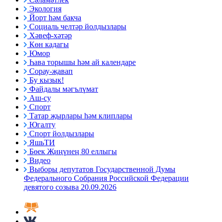
Экология
Йорт һәм бакча
Социаль челтәр йолдызлары
Хәвеф-хәтәр
Көн кадагы
Юмор
Һава торышы һәм ай календаре
Сорау-җавап
Бу кызык!
Файдалы мәгълүмат
Аш-су
Спорт
Татар җырлары һәм клиплары
Югалту
Спорт йолдызлары
ЯшьТИ
Бөек Җиңүнең 80 еллыгы
Видео
Выборы депутатов Государственной Думы
Федерального Собрания Российской Федерации
девятого созыва 20.09.2026