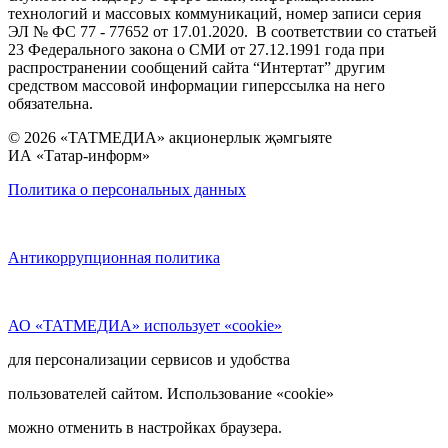
технологий и массовых коммуникаций, номер записи серия
ЭЛ № ФС 77 - 77652 от 17.01.2020. В соответствии со статьей
23 Федерального закона о СМИ от 27.12.1991 года при
распространении сообщений сайта “Интертат” другим
средством массовой информации гиперссылка на него
обязательна.
© 2026 «ТАТМЕДИА» акционерлык җәмгыяте
ИА «Татар-информ»
Политика о персональных данных
Антикоррупционная политика
АО «ТАТМЕДИА» использует «cookie»
для персонализации сервисов и удобства
пользователей сайтом. Использование «cookie»
можно отменить в настройках браузера.