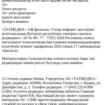
коммуникацияләр агентлыгы ярдәме белән чыгарыла.
16+
Әлеге ресурста
16+ категорияләренә
керүче мәгълүмат
булырга мөмкин.
«ТАТМЕДИА» АҖ филиалы «Татар-информ» мәгълүмат
агентлыгының Интертат республика электрон газетасы
редакциясе» ЭЛ № ФС 77 - 77652 2020 Россиянең элемтә,
мәгълүмати технологияләр һәм гаммәви коммуникацияләрне
күзәтчелек хезмәте тарафыннан 2020 елның 17 гыйнварында
теркәлгән
Материалларны тулысынча яки өлешчә куллану бары тик
редакциядән язмача рөхсәт булганда гына мөмкин.
© Сетевое издание Intertat. Учредитель АО «ТАТМЕДИА».
Адрес редакции: 420066, Республика Татарстан, г. Казань, ул.
Декабристов, д. 2. Телефон редакции: +7 (843) 222-0-999
(1304) Эл.почта редакции: infotat@tatar-inform.ru Главный
редактор Гареев Р.И. Настоящий ресурс может содержать
материалы 16+. СМИ зарегистрировано Федеральной
службой по надзору в сфере связи, информационных