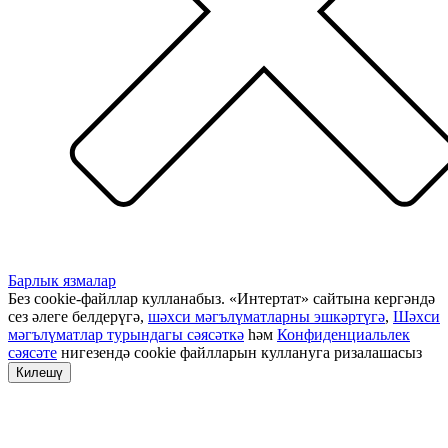
Барлык язмалар
Без cookie-файллар кулланабыз. «Интертат» сайтына кергәндә
сез әлеге белдерүгә,
шәхси мәгълүматларны эшкәртүгә
,
Шәхси
мәгълүматлар турындагы сәясәткә
һәм
Конфиденциальлек
сәясәте
нигезендә cookie файлларын куллануга ризалашасыз
Килешү