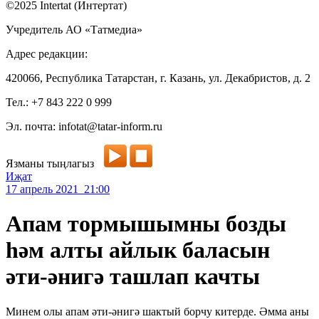
©2025 Intertat (Интертат)
Учредитель АО «Татмедиа»
Адрес редакции:
420066, Республика Татарстан, г. Казань, ул. Декабристов, д. 2
Тел.: +7 843 222 0 999
Эл. почта: infotat@tatar-inform.ru
Язманы тыңлагыз
Иҗат
17 апрель 2021 21:00
Апам тормышымны бозды
һәм алты айлык баласын
әти-әнигә ташлап качты
Минем олы апам әти-әнигә шактый борчу китерде. Әмма аны