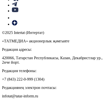
©2025 Intertat (Интертат)
«ТАТМЕДИА» акционерлык җәмгыяте
Редакция адресы:
420066, Татарстан Республикасы, Казан, Декабристлар ур.,
2нче йорт.
Редакция телефоны:
+7 (843) 222-0-999 (1304)
Редакциянең электрон почтасы:
infotat@tatar-inform.ru