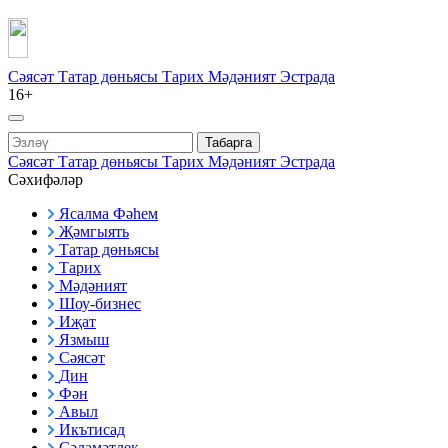
Сәясәт
Татар дөньясы
Тарих
Мәдәният
Эстрада
16+
Табарга
Сәясәт
Татар дөньясы
Тарих
Мәдәният
Эстрада
Сәхифәләр
Ясалма Фәһем
Җәмгыять
Татар дөньясы
Тарих
Мәдәният
Шоу-бизнес
Иҗат
Язмыш
Сәясәт
Дин
Фән
Авыл
Икътисад
Сәламәтлек