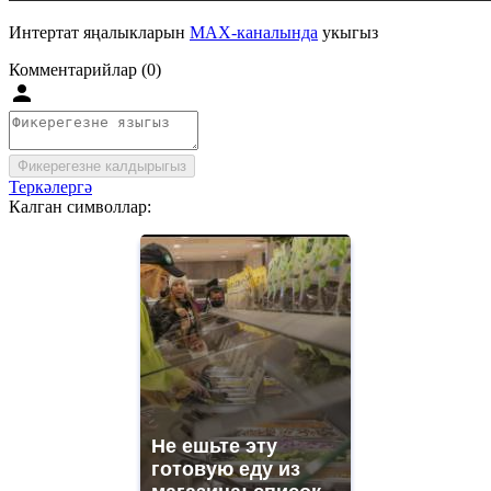
Интертат яңалыкларын
MAX-каналында
укыгыз
Комментарийлар (0)
Фикерегезне калдырыгыз
Теркәлергә
Калган символлар:
Не ешьте эту
готовую еду из