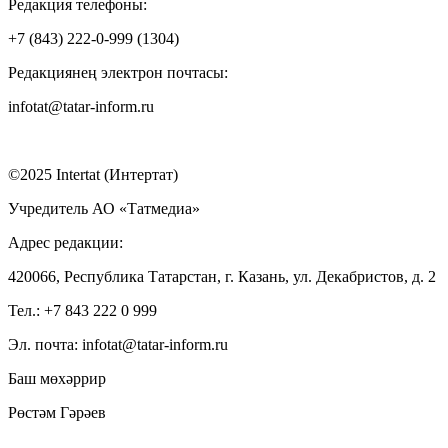
Редакция телефоны:
+7 (843) 222-0-999 (1304)
Редакциянең электрон почтасы:
infotat@tatar-inform.ru
©2025 Intertat (Интертат)
Учредитель АО «Татмедиа»
Адрес редакции:
420066, Республика Татарстан, г. Казань, ул. Декабристов, д. 2
Тел.: +7 843 222 0 999
Эл. почта: infotat@tatar-inform.ru
Баш мөхәррир
Рөстәм Гәрәев