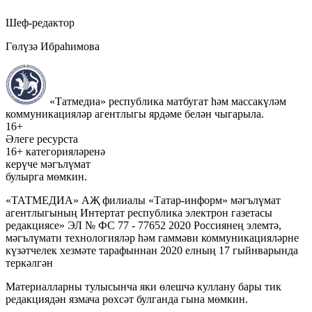
Шеф-редактор
Гөлүзә Ибраһимова
«Татмедиа» республика матбугат һәм массакүләм
коммуникацияләр агентлыгы ярдәме белән чыгарыла.
16+
Әлеге ресурста
16+ категорияләренә
керүче мәгълүмат
булырга мөмкин.
«ТАТМЕДИА» АҖ филиалы «Татар-информ» мәгълүмат
агентлыгының Интертат республика электрон газетасы
редакциясе» ЭЛ № ФС 77 - 77652 2020 Россиянең элемтә,
мәгълүмати технологияләр һәм гаммәви коммуникацияләрне
күзәтчелек хезмәте тарафыннан 2020 елның 17 гыйнварында
теркәлгән
Материалларны тулысынча яки өлешчә куллану бары тик
редакциядән язмача рөхсәт булганда гына мөмкин.