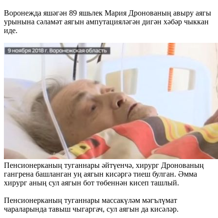
Воронежда яшәгән 89 яшьлек Мария Дронованың авыру аягы
урынына сәламәт аягын ампутацияләгән дигән хәбәр чыккан
иде.
Пенсионерканың туганнары әйтүенчә, хирург Дронованың
гангрена башланган уң аягын кисәргә тиеш булган. Әмма
хирург аның сул аягын бот төбеннән кисеп ташлый.
Пенсионерканың туганнары массакүләм мәгълүмат
чараларында тавыш чыгаргач, сул аягын да кисәләр.