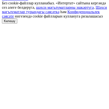
Без cookie-файллар кулланабыз. «Интертат» сайтына кергәндә
сез әлеге белдерүгә,
шәхси мәгълүматларны эшкәртүгә
,
Шәхси
мәгълүматлар турындагы сәясәткә
һәм
Конфиденциальлек
сәясәте
нигезендә cookie файлларын куллануга ризалашасыз
Килешү