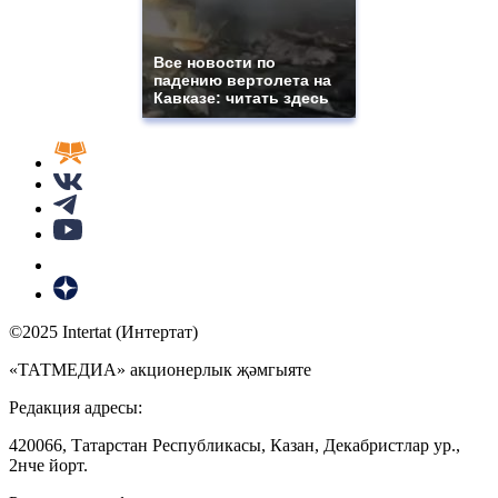
Все новости по
падению вертолета на
Кавказе: читать здесь
©2025 Intertat (Интертат)
«ТАТМЕДИА» акционерлык җәмгыяте
Редакция адресы:
420066, Татарстан Республикасы, Казан, Декабристлар ур.,
2нче йорт.