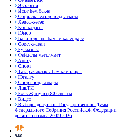
Экология
Йорт һәм бакча
Социаль челтәр йолдызлары
Хәвеф-хәтәр
Көн кадагы
Юмор
Һава торышы һәм ай календаре
Сорау-җавап
Бу кызык!
Файдалы мәгълүмат
Аш-су
Спорт
Татар җырлары һәм клиплары
Югалту
Спорт йолдызлары
ЯшьТИ
Бөек Җиңүнең 80 еллыгы
Видео
Выборы депутатов Государственной Думы
Федерального Собрания Российской Федерации
девятого созыва 20.09.2026