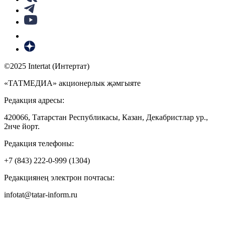
©2025 Intertat (Интертат)
«ТАТМЕДИА» акционерлык җәмгыяте
Редакция адресы:
420066, Татарстан Республикасы, Казан, Декабристлар ур.,
2нче йорт.
Редакция телефоны:
+7 (843) 222-0-999 (1304)
Редакциянең электрон почтасы:
infotat@tatar-inform.ru