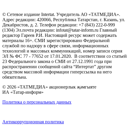
© Сетевое издание Intertat. Учредитель АО «ТАТМЕДИА».
Адрес редакции: 420066, Республика Татарстан, г. Казань, ул.
Декабристов, д. 2. Телефон редакции: +7 (843) 222-0-999
(1304) Эл.почта редакции: infotat@tatar-inform.ru Главный
редактор Гареев Р.И. Настоящий ресурс может содержать
материалы 16+. СМИ зарегистрировано Федеральной
службой по надзору в сфере связи, информационных
технологий и массовых коммуникаций, номер записи серия
ЭЛ № ФС 77 - 77652 от 17.01.2020. В соответствии со статьей
23 Федерального закона о СМИ от 27.12.1991 года при
распространении сообщений сайта “Интертат” другим
средством массовой информации гиперссылка на него
обязательна.
© 2026 «ТАТМЕДИА» акционерлык җәмгыяте
ИА «Татар-информ»
Политика о персональных данных
Антикоррупционная политика