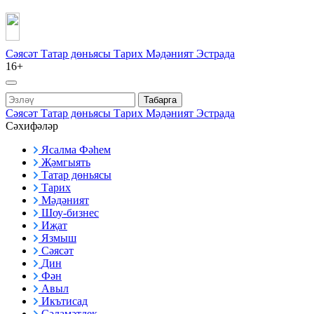
Сәясәт
Татар дөньясы
Тарих
Мәдәният
Эстрада
16+
Табарга
Сәясәт
Татар дөньясы
Тарих
Мәдәният
Эстрада
Сәхифәләр
Ясалма Фәһем
Җәмгыять
Татар дөньясы
Тарих
Мәдәният
Шоу-бизнес
Иҗат
Язмыш
Сәясәт
Дин
Фән
Авыл
Икътисад
Сәламәтлек