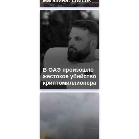
магазина: список
В ОАЭ произошло
жестокое убийство
криптомиллионера