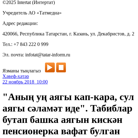
©2025 Intertat (Интертат)
Учредитель АО «Татмедиа»
Адрес редакции:
420066, Республика Татарстан, г. Казань, ул. Декабристов, д. 2
Тел.: +7 843 222 0 999
Эл. почта: infotat@tatar-inform.ru
Язманы тыңлагыз
Хәвеф-хәтәр
22 ноябрь 2018 10:00
"Аның уң аягы кап-кара, сул
аягы сәламәт иде". Табиблар
бутап башка аягын кискән
пенсионерка вафат булган