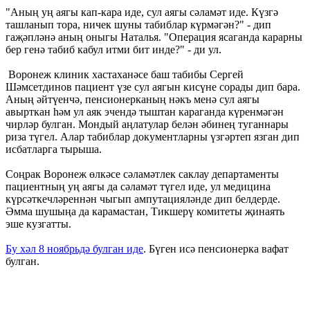
"Аның уң аягы кап-кара иде, сул аягы сәламәт иде. Күзгә
ташланып тора, ничек шуны табиблар күрмәгән?" - дип
гаҗәпләнә аның оныгы Наталья. "Операция ясаганда карарны
бер генә табиб кабул итми бит инде?" - ди ул.
Воронеж клиник хастаханәсе баш табибы Сергей
Шәмсетдинов пациент үзе сул аягын кисүне сорады дип бара.
Аның әйтүенчә, пенсионерканың нәкъ менә сул аягы
авырткан һәм ул аяк эчендә тыштан караганда күренмәгән
чирләр булган. Мондый аңлатулар белән әбинең туганнары
риза түгел. Алар табиблар документларны үзгәртеп язган дип
исбатларга тырыша.
Соңрак Воронеж өлкәсе сәламәтлек саклау департаменты
пациентның уң аягы да сәламәт түгел иде, ул медицина
күрсәткечләреннән чыгып ампутацияләнде дип белдерде.
Әмма шушыңа да карамастан, Тикшерү комитеты җинаять
эше кузгатты.
Бу хәл 8 ноябрьдә булган иде
. Бүген исә пенсионерка вафат
булган.