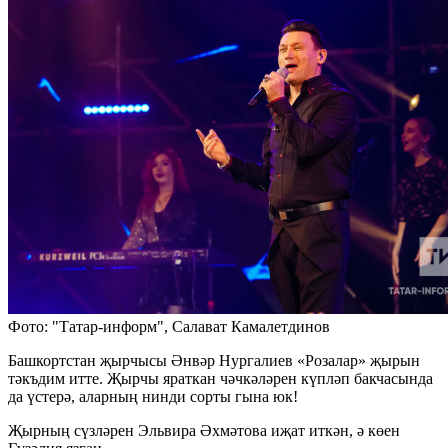
Фото: "Татар-информ", Салават Камалетдинов
Башкортстан җырчысы Әнвәр Нургалиев «Розалар» җырын
тәкъдим итте. Җырчы яраткан чәчкәләрен күпләп бакчасында
да үстерә, аларның нинди сорты гына юк!
Җырның сүзләрен Эльвира Әхмәтова иҗат иткән, ә көен