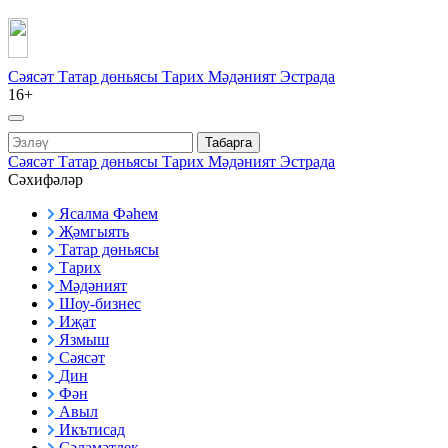
Сәясәт
Татар дөньясы
Тарих
Мәдәният
Эстрада
16+
Табарга
Сәясәт
Татар дөньясы
Тарих
Мәдәният
Эстрада
Сәхифәләр
Ясалма Фәһем
Җәмгыять
Татар дөньясы
Тарих
Мәдәният
Шоу-бизнес
Иҗат
Язмыш
Сәясәт
Дин
Фән
Авыл
Икътисад
Сәламәтлек