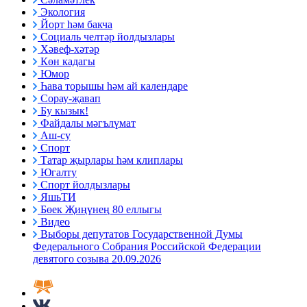
Экология
Йорт һәм бакча
Социаль челтәр йолдызлары
Хәвеф-хәтәр
Көн кадагы
Юмор
Һава торышы һәм ай календаре
Сорау-җавап
Бу кызык!
Файдалы мәгълүмат
Аш-су
Спорт
Татар җырлары һәм клиплары
Югалту
Спорт йолдызлары
ЯшьТИ
Бөек Җиңүнең 80 еллыгы
Видео
Выборы депутатов Государственной Думы
Федерального Собрания Российской Федерации
девятого созыва 20.09.2026