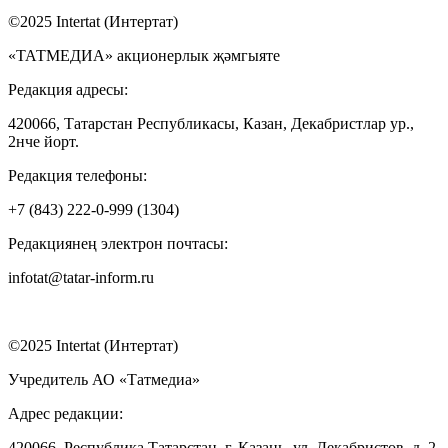
©2025 Intertat (Интертат)
«ТАТМЕДИА» акционерлык җәмгыяте
Редакция адресы:
420066, Татарстан Республикасы, Казан, Декабристлар ур.,
2нче йорт.
Редакция телефоны:
+7 (843) 222-0-999 (1304)
Редакциянең электрон почтасы:
infotat@tatar-inform.ru
©2025 Intertat (Интертат)
Учредитель АО «Татмедиа»
Адрес редакции:
420066, Республика Татарстан, г. Казань, ул. Декабристов, д. 2