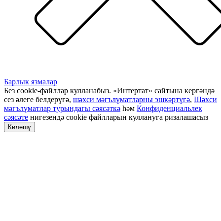
Барлык язмалар
Без cookie-файллар кулланабыз. «Интертат» сайтына кергәндә
сез әлеге белдерүгә,
шәхси мәгълүматларны эшкәртүгә
,
Шәхси
мәгълүматлар турындагы сәясәткә
һәм
Конфиденциальлек
сәясәте
нигезендә cookie файлларын куллануга ризалашасыз
Килешү