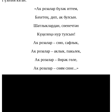
Гүзәлия язган.
«Ак розалар бүләк иттем,
Бәхетең, дип, ак булсын.
Шатлыклардан, сөенечтән
Күңелеңә нур тулсын!
Ак розалар – сөю, сафлык,
Ак розалар – аклык, пакьлек,
Ак розалар – йөрәк гөле,
Ак розалар – сөям сине...»