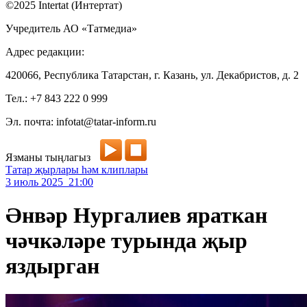
©2025 Intertat (Интертат)
Учредитель АО «Татмедиа»
Адрес редакции:
420066, Республика Татарстан, г. Казань, ул. Декабристов, д. 2
Тел.: +7 843 222 0 999
Эл. почта: infotat@tatar-inform.ru
Язманы тыңлагыз
Татар җырлары һәм клиплары
3 июль 2025 21:00
Әнвәр Нургалиев яраткан
чәчкәләре турында җыр
яздырган