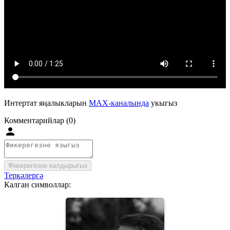
Интертат яңалыкларын
MAX-каналында
укыгыз
Комментарийлар (0)
Фикерегезне калдырыгыз
Теркәлергә
Калган символлар: