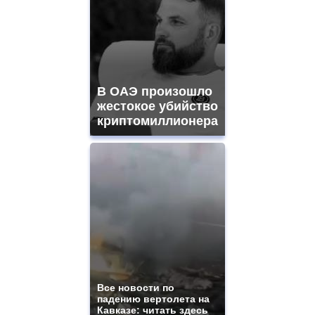
В ОАЭ произошло
жестокое убийство
криптомиллионера
Все новости по
падению вертолета на
Кавказе: читать здесь