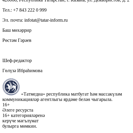
Тел.: +7 843 222 0 999
Эл. почта: infotat@tatar-inform.ru
Баш мөхәррир
Рөстәм Гәрәев
Шеф-редактор
Гөлүзә Ибраһимова
«Татмедиа» республика матбугат һәм массакүләм
коммуникацияләр агентлыгы ярдәме белән чыгарыла.
16+
Әлеге ресурста
16+ категорияләренә
керүче мәгълүмат
булырга мөмкин.