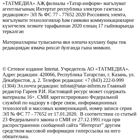
«ТАТМЕДИА» АҖ филиалы «Татар-информ» мәгълүмат
агентлыгының Интертат республика электрон газетасы
редакциясе» ЭЛ № ФС 77 - 77652 2020 Россиянең элемтә,
мәгълүмати технологияләр һәм гаммәви коммуникацияләрне
күзәтчелек хезмәте тарафыннан 2020 елның 17 гыйнварында
теркәлгән
Материалларны тулысынча яки өлешчә куллану бары тик
редакциядән язмача рөхсәт булганда гына мөмкин.
© Сетевое издание Intertat. Учредитель АО «ТАТМЕДИА».
Адрес редакции: 420066, Республика Татарстан, г. Казань, ул.
Декабристов, д. 2. Телефон редакции: +7 (843) 222-0-999
(1304) Эл.почта редакции: infotat@tatar-inform.ru Главный
редактор Гареев Р.И. Настоящий ресурс может содержать
материалы 16+. СМИ зарегистрировано Федеральной
службой по надзору в сфере связи, информационных
технологий и массовых коммуникаций, номер записи серия
ЭЛ № ФС 77 - 77652 от 17.01.2020. В соответствии со статьей
23 Федерального закона о СМИ от 27.12.1991 года при
распространении сообщений сайта “Интертат” другим
средством массовой информации гиперссылка на него
обязательна.