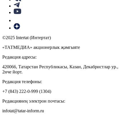
©2025 Intertat (Интертат)
«ТАТМЕДИА» акционерлык җәмгыяте
Редакция адресы:
420066, Татарстан Республикасы, Казан, Декабристлар ур.,
2нче йорт.
Редакция телефоны:
+7 (843) 222-0-999 (1304)
Редакциянең электрон почтасы:
infotat@tatar-inform.ru