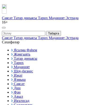
Сәясәт
Татар дөньясы
Тарих
Мәдәният
Эстрада
16+
Табарга
Сәясәт
Татар дөньясы
Тарих
Мәдәният
Эстрада
Сәхифәләр
Ясалма Фәһем
Җәмгыять
Татар дөньясы
Тарих
Мәдәният
Шоу-бизнес
Иҗат
Язмыш
Сәясәт
Дин
Фән
Авыл
Икътисад
Сәламәтлек