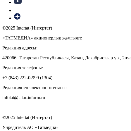
©2025 Intertat (Интертат)
«ТАТМЕДИА» акционерлык җәмгыяте
Редакция адресы:
420066, Татарстан Республикасы, Казан, Декабристлар ур., 2нче
Редакция телефоны:
+7 (843) 222-0-999 (1304)
Редакциянең электрон почтасы:
infotat@tatar-inform.ru
©2025 Intertat (Интертат)
Учредитель АО «Татмедиа»