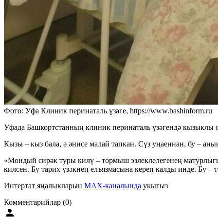
Фото: Уфа Клиник перинаталь үзәге, https://www.bashinform.ru
Уфада Башкортстанның клиник перинаталь үзәгендә кызыклы оч
Кызы – кыз бала, ә әнисе малай тапкан. Сүз уңаеннан, бу – аны
«Мондый сирәк туры килү – тормыш эзлеклелегенең матурлыгын
килсен. Бу тарих үзәкнең елъязмасына кереп калды инде. Бу –
Интертат яңалыкларын
MAX-каналында
укыгыз
Комментарийлар (0)