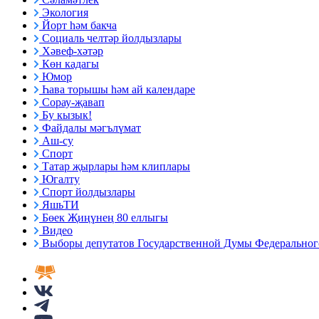
Экология
Йорт һәм бакча
Социаль челтәр йолдызлары
Хәвеф-хәтәр
Көн кадагы
Юмор
Һава торышы һәм ай календаре
Сорау-җавап
Бу кызык!
Файдалы мәгълүмат
Аш-су
Спорт
Татар җырлары һәм клиплары
Югалту
Спорт йолдызлары
ЯшьТИ
Бөек Җиңүнең 80 еллыгы
Видео
Выборы депутатов Государственной Думы Федерального