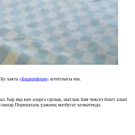
 Бу хакта
«Башинформ»
агентлыгы яза.
. Һәр яңа көн аларга саулык, шатлык һәм чиксез бәхет алып
гәннәр Перинаталь үзәкнең матбугат хезмәтендә.