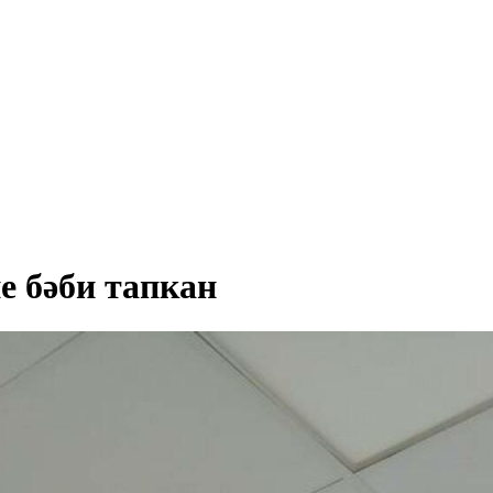
е бәби тапкан