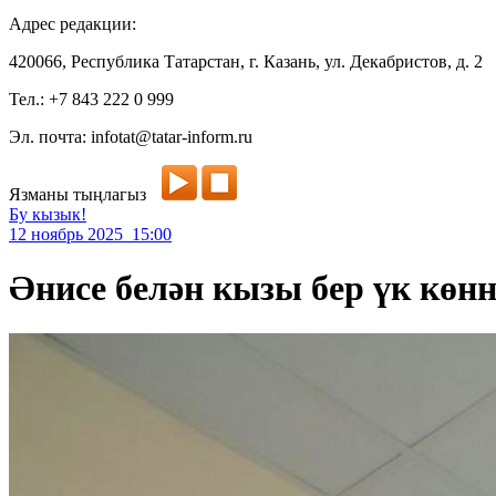
Адрес редакции:
420066, Республика Татарстан, г. Казань, ул. Декабристов, д. 2
Тел.: +7 843 222 0 999
Эл. почта: infotat@tatar-inform.ru
Язманы тыңлагыз
Бу кызык!
12 ноябрь 2025 15:00
Әнисе белән кызы бер үк көнн