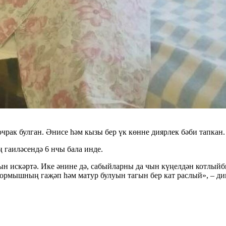
рак булган. Әнисе һәм кызы бер үк көнне диярлек бәби тапкан.
ң гаиләсендә 6 нчы бала инде.
 искәртә. Ике әнине дә, сабыйларны да чын күңелдән котлыйбыз
 тормышның гаҗәп һәм матур булуын тагын бер кат раслый», – ди