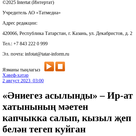
©2025 Intertat (Интертат)
Учредитель АО «Татмедиа»
Адрес редакции:
420066, Республика Татарстан, г. Казань, ул. Декабристов, д. 2
Тел.: +7 843 222 0 999
Эл. почта: infotat@tatar-inform.ru
Язманы тыңлагыз
Хәвеф-хәтәр
2 август 2023 03:00
«Әниегез асылынды» – Ир-ат
хатынының мәетен
капчыкка салып, кызыл җеп
белән тегеп куйган