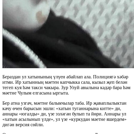
Бераздан ул хатынының үлүен абайлап ала. Полициягә хәбәр
итми. Ир хатынның мәетен капчыкка сала, кызыл җеп белән
тегеп куя һәм такси чакыра. Зур Улуй авылына кадәр бара һәм
мәетне Чулым елгасына ыргыта.
Бер атна узгач, мәетне балыкчылар таба. Ир җаваплылыктан
качу өчен барысын эшли: «хатын туганнарына китте» ди,
аннары «югалды» ди, үзе эзләгән булып та йөри. Аннары ул
«хатын асылынып үлде», ул үзе «куркудан мәетне яшердем»
дигән версия сөйли.