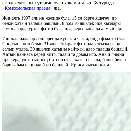
ел элек хатынын үтергән өчен хөкем итәләр. Бу турыда
«
Комсомольская правда
» яза.
Җинаять 1997 елның җәендә була. 15 ел бергә яшәгәч, ир
белән хатын талаша башлый. 8 һәм 10 яшьлек ике кызлары
һәм шәһәрдә уртак фатир булганга, аерылыша да алмыйлар.
Июньдә балалар әбиләрендә кунакта чакта, өйдә фаҗига була.
Соң гына кич белән 31 яшьлек ир-ат фатирда ялгызы гына
салып утыра. 30 яшьлек хатыны кайткач, алар талаша башлый.
Хатын ваннага кереп китә, талаш та дәвам итә. Аның янына
ире керә, ул хатынның битенә суга, хатын егыла, башы белән
бәрелә һәм ваннада бата башлый. Ир исә чыгып китә.