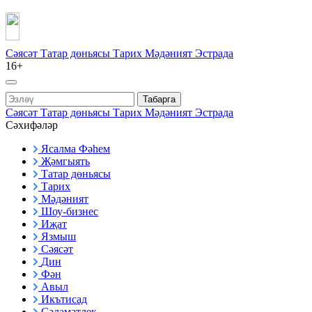
Сәясәт
Татар дөньясы
Тарих
Мәдәният
Эстрада
16+
Табарга
Сәясәт
Татар дөньясы
Тарих
Мәдәният
Эстрада
Сәхифәләр
Ясалма Фәһем
Җәмгыять
Татар дөньясы
Тарих
Мәдәният
Шоу-бизнес
Иҗат
Язмыш
Сәясәт
Дин
Фән
Авыл
Икътисад
Сәламәтлек