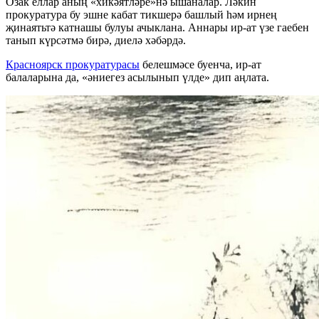
Озак еллар аның «хикәятләре»нә ышаналар. Ләкин
прокуратура бу эшне кабат тикшерә башлый һәм ирнең
җинаятьтә катнашы булуы ачыклана. Аннары ир-ат үзе гаебен
танып күрсәтмә бирә, диелә хәбәрдә.
Красноярск прокуратурасы
белешмәсе буенча, ир-ат
балаларына да, «әниегез асылынып үлде» дип аңлата.