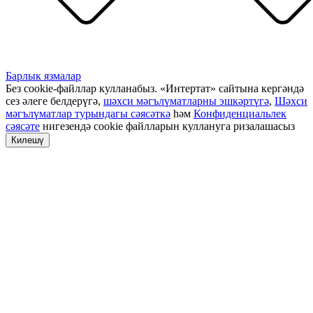
Барлык язмалар
Без cookie-файллар кулланабыз. «Интертат» сайтына кергәндә
сез әлеге белдерүгә,
шәхси мәгълүматларны эшкәртүгә
,
Шәхси
мәгълүматлар турындагы сәясәткә
һәм
Конфиденциальлек
сәясәте
нигезендә cookie файлларын куллануга ризалашасыз
Килешү