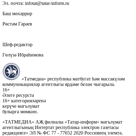
Эл. почта: infotat@tatar-inform.ru
Баш мөхәррир
Рөстәм Гәрәев
Шеф-редактор
Гөлүзә Ибраһимова
«Татмедиа» республика матбугат һәм массакүләм
коммуникацияләр агентлыгы ярдәме белән чыгарыла.
16+
Әлеге ресурста
16+ категорияләренә
керүче мәгълүмат
булырга мөмкин.
«ТАТМЕДИА» АҖ филиалы «Татар-информ» мәгълүмат
агентлыгының Интертат республика электрон газетасы
редакциясе» ЭЛ № ФС 77 - 77652 2020 Россиянең элемтә,