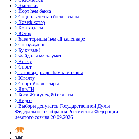
Экология
Йорт һәм бакча
Социаль челтәр йолдызлары
Хәвеф-хәтәр
Көн кадагы
Юмор
Һава торышы һәм ай календаре
Сорау-җавап
Бу кызык!
Файдалы мәгълүмат
Аш-су
Спорт
Татар җырлары һәм клиплары
Югалту
Спорт йолдызлары
ЯшьТИ
Бөек Җиңүнең 80 еллыгы
Видео
Выборы депутатов Государственной Думы
Федерального Собрания Российской Федерации
девятого созыва 20.09.2026