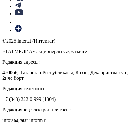
©2025 Intertat (Интертат)
«ТАТМЕДИА» акционерлык җәмгыяте
Редакция адресы:
420066, Татарстан Республикасы, Казан, Декабристлар ур.,
2нче йорт.
Редакция телефоны:
+7 (843) 222-0-999 (1304)
Редакциянең электрон почтасы:
infotat@tatar-inform.ru