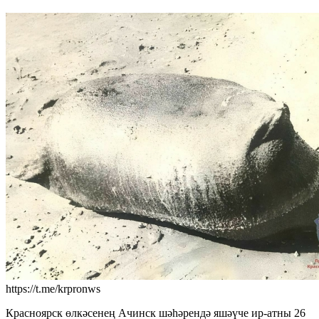
https://t.me/krpronws
Красноярск өлкәсенең Ачинск шәһәрендә яшәүче ир-атны 26