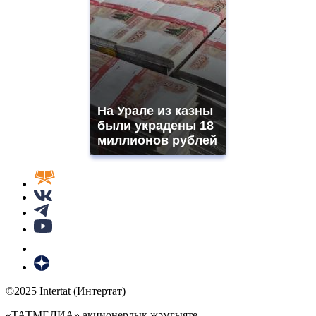
На Урале из казны
были украдены 18
миллионов рублей
©2025 Intertat (Интертат)
«ТАТМЕДИА» акционерлык җәмгыяте