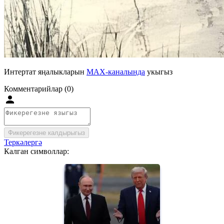
Интертат яңалыкларын
MAX-каналында
укыгыз
Комментарийлар (0)
Фикерегезне калдырыгыз
Теркәлергә
Калган символлар: