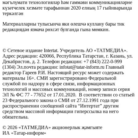
мәгълүмати технологияләр һәм гаммәви коммуникацияләрне
күзәтчелек хезмәте тарафыннан 2020 елның 17 гыйнварында
теркәлгән
Материалларны тулысынча яки өлешчә куллану бары тик
редакциядән язмача рөхсәт булганда гына мөмкин.
© Сетевое издание Intertat. Учредитель АО «ТАТМЕДИА».
Адрес редакции: 420066, Республика Татарстан, г. Казань, ул.
Декабристов, д. 2. Телефон редакции: +7 (843) 222-0-999
(1304) Эл.почта редакции: infotat@tatar-inform.ru Главный
редактор Гареев Р.И. Настоящий ресурс может содержать
материалы 16+. СМИ зарегистрировано Федеральной
службой по надзору в сфере связи, информационных
технологий и массовых коммуникаций, номер записи серия
ЭЛ № ФС 77 - 77652 от 17.01.2020. В соответствии со статьей
23 Федерального закона о СМИ от 27.12.1991 года при
распространении сообщений сайта “Интертат” другим
средством массовой информации гиперссылка на него
обязательна.
© 2026 «ТАТМЕДИА» акционерлык җәмгыяте
ИА «Татар-информ»