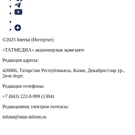
©2025 Intertat (Интертат)
«ТАТМЕДИА» акционерлык җәмгыяте
Редакция адресы:
420066, Татарстан Республикасы, Казан, Декабристлар ур.,
2нче йорт.
Редакция телефоны:
+7 (843) 222-0-999 (1304)
Редакциянең электрон почтасы:
infotat@tatar-inform.ru