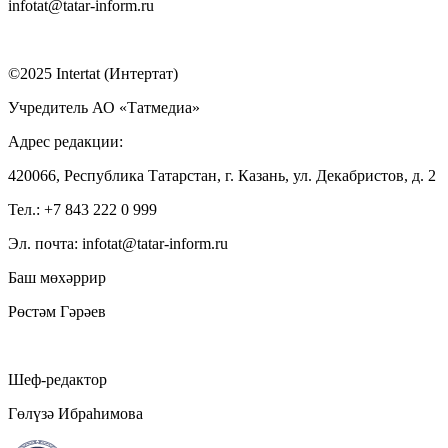
infotat@tatar-inform.ru
©2025 Intertat (Интертат)
Учредитель АО «Татмедиа»
Адрес редакции:
420066, Республика Татарстан, г. Казань, ул. Декабристов, д. 2
Тел.: +7 843 222 0 999
Эл. почта: infotat@tatar-inform.ru
Баш мөхәррир
Рөстәм Гәрәев
Шеф-редактор
Гөлүзә Ибраһимова