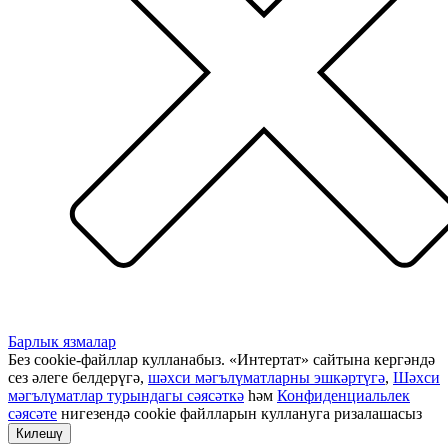
Барлык язмалар
Без cookie-файллар кулланабыз. «Интертат» сайтына кергәндә
сез әлеге белдерүгә,
шәхси мәгълүматларны эшкәртүгә
,
Шәхси
мәгълүматлар турындагы сәясәткә
һәм
Конфиденциальлек
сәясәте
нигезендә cookie файлларын куллануга ризалашасыз
Килешү