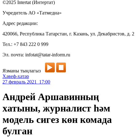
©2025 Intertat (Интертат)
Учредитель АО «Татмедиа»
Адрес редакции:
420066, Республика Татарстан, г. Казань, ул. Декабристов, д. 2
Тел.: +7 843 222 0 999
Эл. почта: infotat@tatar-inform.ru
Язманы тыңлагыз
Хәвеф-хәтәр
27 февраль 2021 17:00
Андрей Аршавинның
хатыны, журналист һәм
модель сигез көн комада
булган