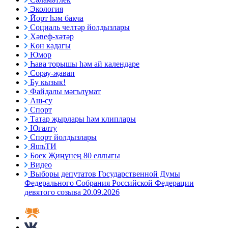
Экология
Йорт һәм бакча
Социаль челтәр йолдызлары
Хәвеф-хәтәр
Көн кадагы
Юмор
Һава торышы һәм ай календаре
Сорау-җавап
Бу кызык!
Файдалы мәгълүмат
Аш-су
Спорт
Татар җырлары һәм клиплары
Югалту
Спорт йолдызлары
ЯшьТИ
Бөек Җиңүнең 80 еллыгы
Видео
Выборы депутатов Государственной Думы
Федерального Собрания Российской Федерации
девятого созыва 20.09.2026