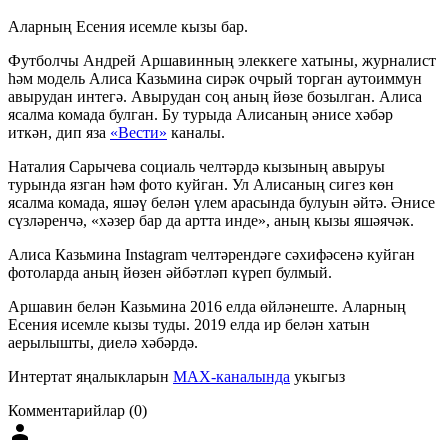
Аларның Есения исемле кызы бар.
Футболчы Андрей Аршавинның элеккеге хатыны, журналист
һәм модель Алиса Казьмина сирәк очрый торган аутоиммун
авырудан интегә. Авырудан соң аның йөзе бозылган. Алиса
ясалма комада булган. Бу турыда Алисаның әнисе хәбәр
иткән, дип яза
«Вести»
каналы.
Наталия Сарычева социаль челтәрдә кызының авыруы
турында язган һәм фото куйган. Ул Алисаның сигез көн
ясалма комада, яшәү белән үлем арасында булуын әйтә. Әнисе
сүзләренчә, «хәзер бар да артта инде», аның кызы яшәячәк.
Алиса Казьмина Instagram челтәрендәге сәхифәсенә куйган
фотоларда аның йөзен әйбәтләп күреп булмый.
Аршавин белән Казьмина 2016 елда өйләнеште. Аларның
Есения исемле кызы туды. 2019 елда ир белән хатын
аерылышты, диелә хәбәрдә.
Интертат яңалыкларын
MAX-каналында
укыгыз
Комментарийлар (0)