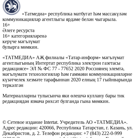
«Татмедиа» республика матбугат һәм массакүләм
коммуникацияләр агентлыгы ярдәме белән чыгарыла.
16+
Әлеге ресурста
16+ категорияләренә
керүче мәгълүмат
булырга мөмкин.
«ТАТМЕДИА» АҖ филиалы «Татар-информ» мәгълүмат
агентлыгының Интертат республика электрон газетасы
редакциясе» ЭЛ № ФС 77 - 77652 2020 Россиянең элемтә,
мәгълүмати технологияләр һәм гаммәви коммуникацияләрне
күзәтчелек хезмәте тарафыннан 2020 елның 17 гыйнварында
теркәлгән
Материалларны тулысынча яки өлешчә куллану бары тик
редакциядән язмача рөхсәт булганда гына мөмкин.
© Сетевое издание Intertat. Учредитель АО «ТАТМЕДИА».
Адрес редакции: 420066, Республика Татарстан, г. Казань, ул.
Декабристов, д. 2. Телефон редакции: +7 (843) 222-0-999