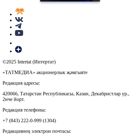
©2025 Intertat (Интертат)
«ТАТМЕДИА» акционерлык җәмгыяте
Редакция адресы:
420066, Татарстан Республикасы, Казан, Декабристлар ур.,
2нче йорт.
Редакция телефоны:
+7 (843) 222-0-999 (1304)
Редакциянең электрон почтасы: