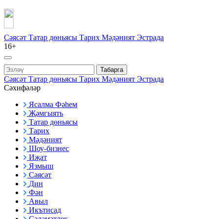
Сәясәт
Татар дөньясы
Тарих
Мәдәният
Эстрада
16+
Табарга
Сәясәт
Татар дөньясы
Тарих
Мәдәният
Эстрада
Сәхифәләр
Ясалма Фәһем
Җәмгыять
Татар дөньясы
Тарих
Мәдәният
Шоу-бизнес
Иҗат
Язмыш
Сәясәт
Дин
Фән
Авыл
Икътисад
Сәламәтлек