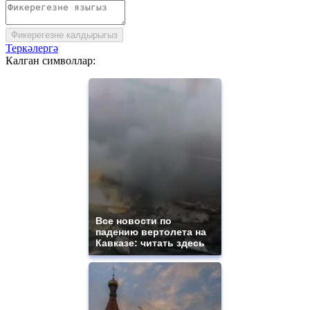
Фикерегезне калдырыгыз
Теркәлергә
Калган символлар:
Все новости по
падению вертолета на
Кавказе: читать здесь