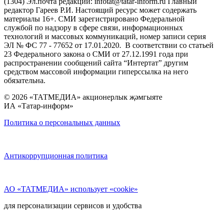
(1304) Эл.почта редакции: infotat@tatar-inform.ru Главный
редактор Гареев Р.И. Настоящий ресурс может содержать
материалы 16+. СМИ зарегистрировано Федеральной
службой по надзору в сфере связи, информационных
технологий и массовых коммуникаций, номер записи серия
ЭЛ № ФС 77 - 77652 от 17.01.2020. В соответствии со статьей
23 Федерального закона о СМИ от 27.12.1991 года при
распространении сообщений сайта “Интертат” другим
средством массовой информации гиперссылка на него
обязательна.
© 2026 «ТАТМЕДИА» акционерлык җәмгыяте
ИА «Татар-информ»
Политика о персональных данных
Антикоррупционная политика
АО «ТАТМЕДИА» использует «cookie»
для персонализации сервисов и удобства