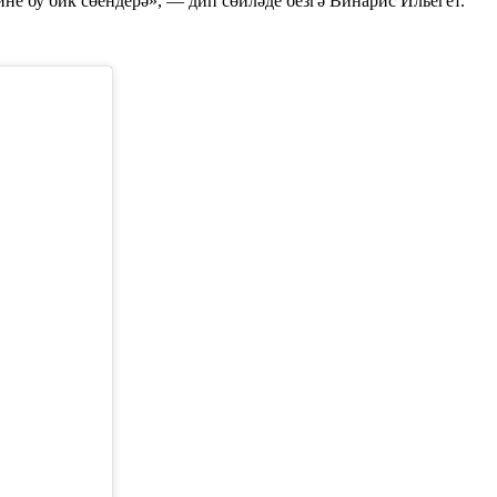
ине бу бик сөендерә», — дип сөйләде безгә Винарис Ильегет.