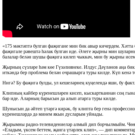
«175 мәктәптә булган фаҗигане мин бик авыр кичердем. Хәтта 
фаҗигале рәвештә һәлак булган иде. Әлеге җырны мин шуларны 
балалар белән шушы фаҗига килеп чыккач, мин бу җырны исем
Җырның сүзләре һәм көе Гүзәлиянеке. Илдус Дәүләнов аңа бик
иткәндә бер проблема белән очрашырга туры килде. Күп кенә 
Нигә? Бу фаҗига булды, ул кешеләрнең күңелендә яши, бу факт
Клипның кайбер күренешләрен кисеп, кыскартканнан соң гына,
бар иде. Аларның барысын да алып атарга туры килде.
Шунысын да әйтеп үтәргә кирәк, бу клипта бер генә професси
күренешләрдә дә минем якын дусларым уйнады.
Җырымны радио-телевидениеләр алмый дип борчылмыйм. Чөнки 
«Еладым, үксем беттем, җанга үтәрлек клип», — дип комментар