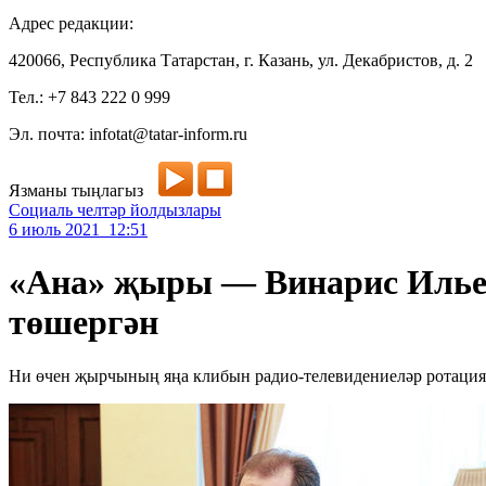
Адрес редакции:
420066, Республика Татарстан, г. Казань, ул. Декабристов, д. 2
Тел.: +7 843 222 0 999
Эл. почта: infotat@tatar-inform.ru
Язманы тыңлагыз
Социаль челтәр йолдызлары
6 июль 2021 12:51
«Ана» җыры — Винарис Ильег
төшергән
Ни өчен җырчының яңа клибын радио-телевидениеләр ротация