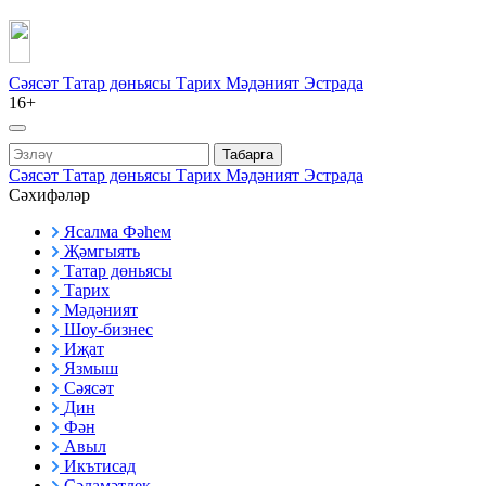
Сәясәт
Татар дөньясы
Тарих
Мәдәният
Эстрада
16+
Табарга
Сәясәт
Татар дөньясы
Тарих
Мәдәният
Эстрада
Сәхифәләр
Ясалма Фәһем
Җәмгыять
Татар дөньясы
Тарих
Мәдәният
Шоу-бизнес
Иҗат
Язмыш
Сәясәт
Дин
Фән
Авыл
Икътисад
Сәламәтлек