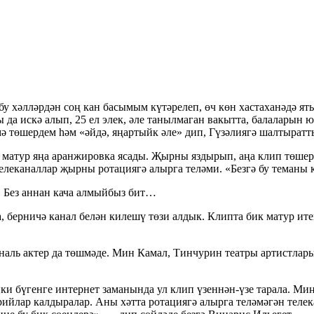
бу хәлләрдән соң кан басымым күтәрелеп, өч көн хастаханәдә я
да искә алып, 25 ел элек, әле танылмаган вакытта, балаларын 
ә төшердем һәм «әйдә, яңартыйк әле» дип, Гүзәлиягә шалтырат
 матур яңа аранжировка ясады. Җырны яздырып, аңа клип төшер
телеканаллар җырны ротациягә алырга теләми. «Безгә бу теманы
. Без аннан кача алмыйбыз бит…
 берничә канал белән килешү төзи алдык. Клипта бик матур ите
ональ актер да төшмәде. Мин Камал, Тинчурин театры артистлар
бүгенге интернет заманында ул клип үзеннән-үзе тарала. Миңа
ийлар калдыралар. Аны хәтта ротациягә алырга теләмәгән телек