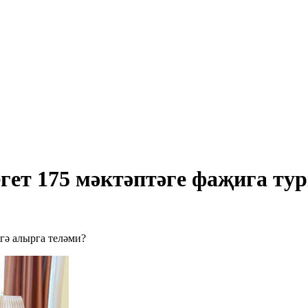
ет 175 мәктәптәге фаҗига тур
гә алырга теләми?