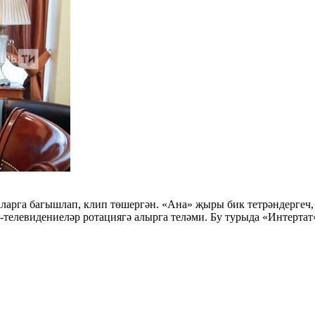
аларга багышлап, клип төшергән. «Ана» җыры бик тетрәндергеч,
телевидениеләр ротациягә алырга теләми. Бу турыда «Интертат