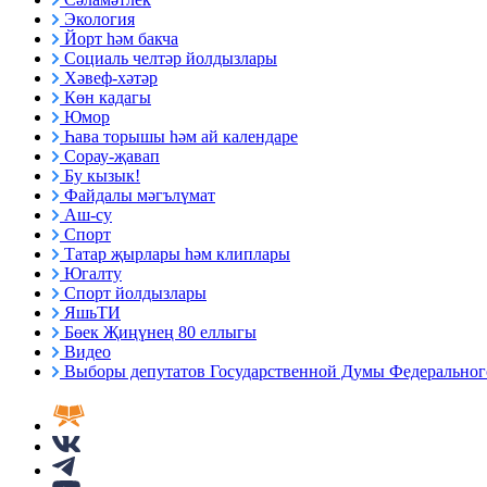
Экология
Йорт һәм бакча
Социаль челтәр йолдызлары
Хәвеф-хәтәр
Көн кадагы
Юмор
Һава торышы һәм ай календаре
Сорау-җавап
Бу кызык!
Файдалы мәгълүмат
Аш-су
Спорт
Татар җырлары һәм клиплары
Югалту
Спорт йолдызлары
ЯшьТИ
Бөек Җиңүнең 80 еллыгы
Видео
Выборы депутатов Государственной Думы Федерального