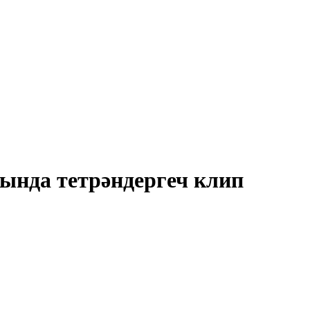
ында тетрәндергеч клип