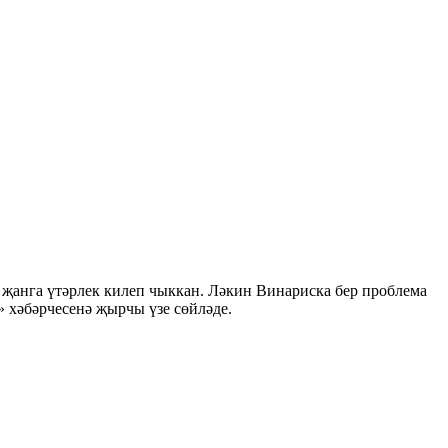
 җанга үтәрлек килеп чыккан. Ләкин Винариска бер проблема
» хәбәрчесенә җырчы үзе сөйләде.