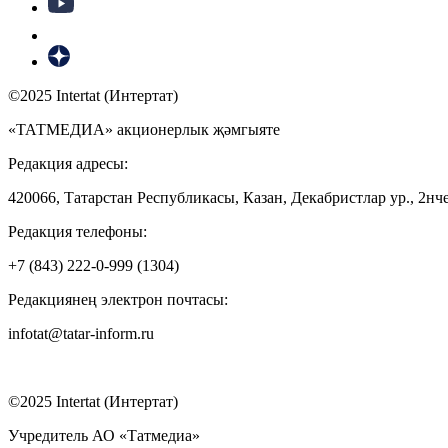
©2025 Intertat (Интертат)
«ТАТМЕДИА» акционерлык җәмгыяте
Редакция адресы:
420066, Татарстан Республикасы, Казан, Декабристлар ур., 2нче
Редакция телефоны:
+7 (843) 222-0-999 (1304)
Редакциянең электрон почтасы:
infotat@tatar-inform.ru
©2025 Intertat (Интертат)
Учредитель АО «Татмедиа»