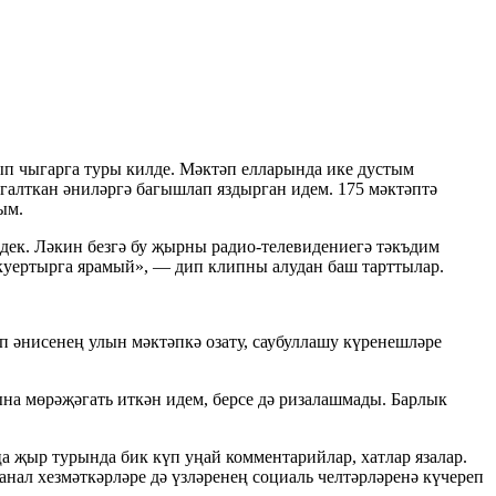
тып чыгарга туры килде. Мәктәп елларында ике дустым
югалткан әниләргә багышлап яздырган идем. 175 мәктәптә
тым.
дек. Ләкин безгә бу җырны радио-телевидениегә тәкъдим
 куертырга ярамый», — дип клипны алудан баш тарттылар.
п әнисенең улын мәктәпкә озату, саубуллашу күренешләре
ына мөрәҗәгать иткән идем, берсе дә ризалашмады. Барлык
 җыр турында бик күп уңай комментарийлар, хатлар язалар.
анал хезмәткәрләре дә үзләренең социаль челтәрләренә күчереп