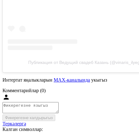
Публикация от Ведущий свадеб Казань (@vinaris_ilyeg
Интертат яңалыкларын
MAX-каналында
укыгыз
Комментарийлар (0)
Фикерегезне калдырыгыз
Теркәлергә
Калган символлар: