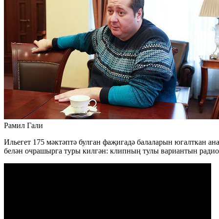
Рамил Гали
Ильегет 175 мәктәптә булган фаҗигадә балаларын югалткан ан
белән очрашырга туры килгән: клипның тулы вариантын радио-