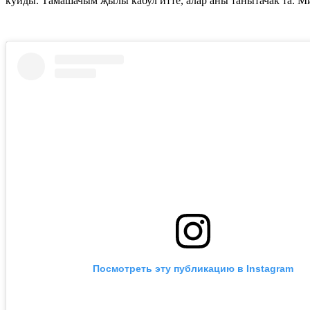
куйды. Тамашачым җылы кабул итте, алар аны танытачак та. М
Посмотреть эту публикацию в Instagram