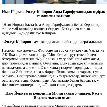
Нью-Йоркта Филүс Каһиров Аида Гарифуллинадан күбрәк
тамашачы җыйган
“Нью-Йоркта Баста һәм Аида Гарифуллина белән бер көндә
төрле мәйданнарда концерт бирдек. Без күбрәк халык
җыйдык", - диде Филүс Каһиров.
Филүс Каһиров таможняда апаны абыйдан аера алмаган
Паспорт контролендә Филүсне иң зур сынау көткән. Чак кына
АКШка кертми калганнар. “Мин бит әле рус телен белеп
бетермим, инглизчә “My English is very bad” кенә әйтә алам,
дим таможнядагы апага. Әллә апа, әллә абый иде ул - анысын
да аңламадым әле мин. Озак кына үткәрми торды да, аннары
бланкка Z билгесе, кәгазь бирде. Яхшыгамы, начаргамы ул -
белмим. Тикшерүләр башланды. Үткәрмәсәләр, ничек концерт
оештырасы? дип борчылдым. Артистлар белән барсак та, ул
бит минем концерт инде...” - дип сөйләде җырчы.
Нью-Йорктагы концертта Мичиганнан 5 яшьлек Рәсүл
Якупов чыгыш ясаган
“Нью-Йоркта безнең концертка Мичиганнан милләтәшебез