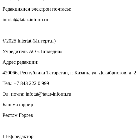
Редакциянең электрон почтасы:
infotat@tatar-inform.ru
©2025 Intertat (Интертат)
Учредитель АО «Татмедиа»
Адрес редакции:
420066, Республика Татарстан, г. Казань, ул. Декабристов, д. 2
Тел.: +7 843 222 0 999
Эл. почта: infotat@tatar-inform.ru
Баш мөхәррир
Рөстәм Гәрәев
Шеф-редактор