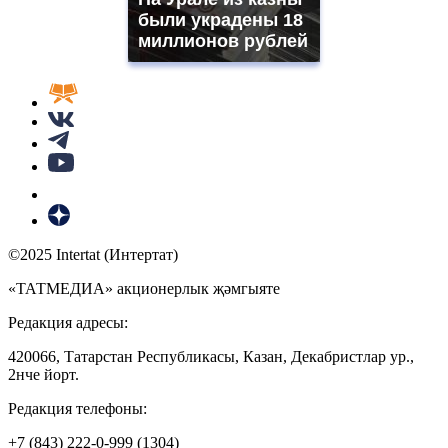
были украдены 18
миллионов рублей
©2025 Intertat (Интертат)
«ТАТМЕДИА» акционерлык җәмгыяте
Редакция адресы:
420066, Татарстан Республикасы, Казан, Декабристлар ур.,
2нче йорт.
Редакция телефоны:
+7 (843) 222-0-999 (1304)