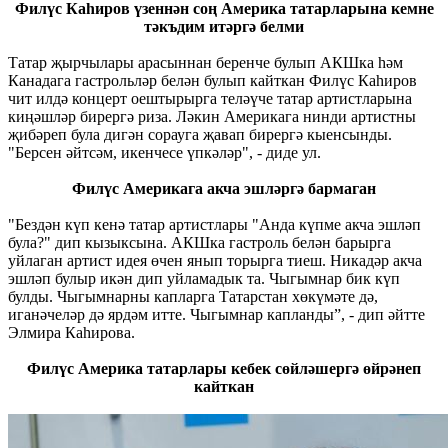
Филүс Каһиров үзеннән соң Америка татарларына кемне
тәкъдим итәргә белми
Татар җырчылары арасыннан беренче булып АКШка һәм
Канадага гастрольләр белән булып кайткан Филүс Каһиров
чит илдә концерт оештырырга теләүче татар артистларына
киңәшләр бирергә риза. Ләкин Америкага нинди артистны
җибәреп була дигән сорауга җавап бирергә кыенсынды.
"Берсен әйтсәм, икенчесе үпкәләр", - диде ул.
Филүс Америкага акча эшләргә бармаган
"Бездән күп кенә татар артистлары "Анда күпме акча эшләп
була?" дип кызыксына. АКШка гастроль белән барырга
уйлаган артист идея өчен янып торырга тиеш. Никадәр акча
эшләп булыр икән дип уйламадык та. Чыгымнар бик күп
булды. Чыгымнарны капларга Татарстан хөкүмәте дә,
иганәчеләр дә ярдәм итте. Чыгымнар капланды”, - дип әйтте
Элмира Каһирова.
Филүс Америка татарлары кебек сөйләшергә өйрәнеп
кайткан