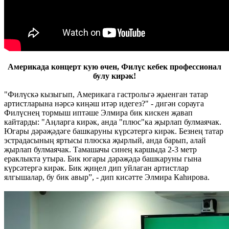
Америкада концерт кую өчен, Филүс кебек профессионал
булу кирәк!
"Филүскә кызыгып, Америкага гастрольгә җыенган татар
артистларына нәрсә киңәш итәр идегез?" - дигән сорауга
Филүснең тормыш иптәше Элмира бик кискен җавап
кайтарды: "Аңларга кирәк, анда "плюс"ка җырлап булмаячак.
Югары дәрәҗәдәге башкаруны күрсәтергә кирәк. Безнең татар
эстрадасының яртысы плюска җырлый, анда барып, алай
җырлап булмаячак. Тамашачы синең каршыда 2-3 метр
ераклыкта утыра. Бик югары дәрәҗәдә башкаруны гына
күрсәтергә кирәк. Бик җиңел дип уйлаган артистлар
ялгышалар, бу бик авыр”, - дип кисәтте Элмира Каһирова.