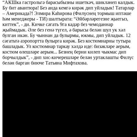
“АКШка гастрольгә барасыбызны ишеткәч, шикләнеп калдык.
Бу бит авантюра! Без анда кемгә кирәк дип уйладык! Татарлар
– Америкада?! Элмира Каһирова (Филүснең тормыш иптәше
һәм менеджеры - ТИ) шалтырата: “Әйбәрләрегезне җыегыз,
киттек”, - ди. Кичке сәгать 9га кадәр без чемоданнар
җыймадык. Әле без генә түгел, ә барысы белән шул ук хәл
булган икән. Бу чыннан да булырмы, юкмы, дип уйладык. 12
сәгатьтә аэропортта булырга кирәк. Без костюмнарны тутыра
башладык. Ул костюмнар таркау хәлдә иде: бизәкләре аерым,
костюм өлешләре аерым... Безнең берни килеп чыкмас дип
борчылдык”, - дип хис-кичерешләре белән уртаклашты Филүс
белән барган биюче Татьяна Мифтахова.