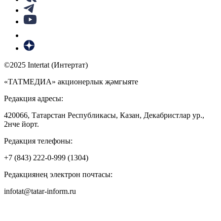
©2025 Intertat (Интертат)
«ТАТМЕДИА» акционерлык җәмгыяте
Редакция адресы:
420066, Татарстан Республикасы, Казан, Декабристлар ур.,
2нче йорт.
Редакция телефоны:
+7 (843) 222-0-999 (1304)
Редакциянең электрон почтасы:
infotat@tatar-inform.ru