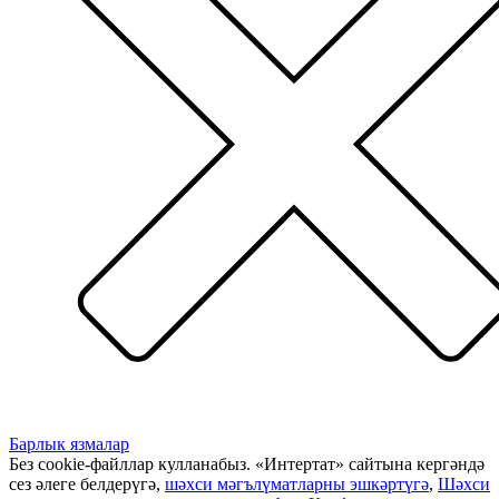
Барлык язмалар
Без cookie-файллар кулланабыз. «Интертат» сайтына кергәндә
сез әлеге белдерүгә,
шәхси мәгълүматларны эшкәртүгә
,
Шәхси