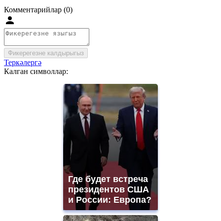
Комментарийлар (0)
Фикерегезне калдырыгыз
Теркәлергә
Калган символлар:
Где будет встреча
президентов США
и России: Европа?