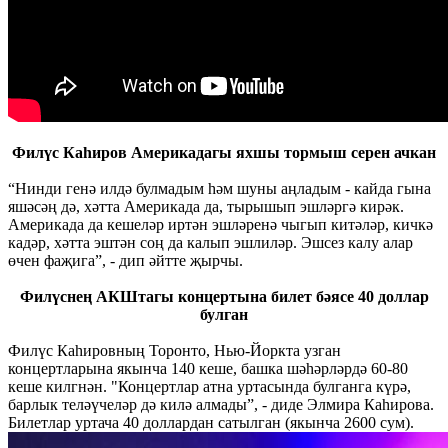
Филүс Каһиров Америкадагы яхшы тормыш серен ачкан
“Нинди генә илдә булмадым һәм шуны аңладым - кайда гына
яшәсәң дә, хәтта Америкада да, тырышып эшләргә кирәк.
Америкада да кешеләр иртән эшләренә чыгып китәләр, кичкә
кадәр, хәтта эштән соң да калып эшлиләр. Эшсез калу алар
өчен фаҗига”, - дип әйтте җырчы.
Филүснең АКШтагы концертына билет бәясе 40 доллар
булган
Филүс Каһировның Торонто, Нью-Йоркта узган
концертларына якынча 140 кеше, башка шәһәрләрдә 60-80
кеше килгнән. "Концертлар атна уртасында булганга күрә,
барлык теләүчеләр дә килә алмады”, - диде Элмира Каһирова.
Билетлар уртача 40 доллардан сатылган (якынча 2600 сум).