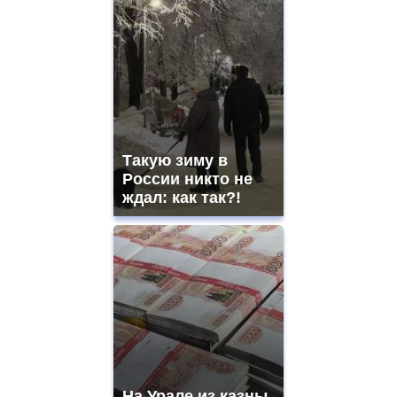
Такую зиму в
России никто не
ждал: как так?!
На Урале из казны