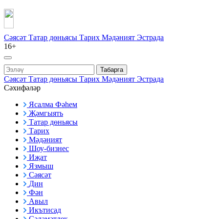
Сәясәт
Татар дөньясы
Тарих
Мәдәният
Эстрада
16+
Табарга
Сәясәт
Татар дөньясы
Тарих
Мәдәният
Эстрада
Сәхифәләр
Ясалма Фәһем
Җәмгыять
Татар дөньясы
Тарих
Мәдәният
Шоу-бизнес
Иҗат
Язмыш
Сәясәт
Дин
Фән
Авыл
Икътисад
Сәламәтлек