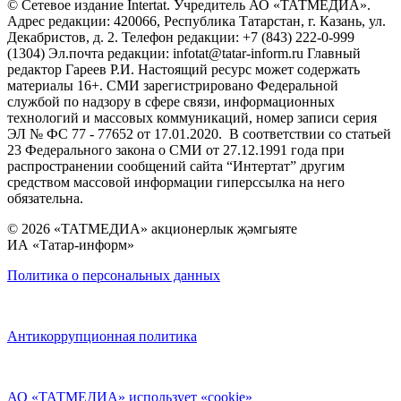
© Сетевое издание Intertat. Учредитель АО «ТАТМЕДИА».
Адрес редакции: 420066, Республика Татарстан, г. Казань, ул.
Декабристов, д. 2. Телефон редакции: +7 (843) 222-0-999
(1304) Эл.почта редакции: infotat@tatar-inform.ru Главный
редактор Гареев Р.И. Настоящий ресурс может содержать
материалы 16+. СМИ зарегистрировано Федеральной
службой по надзору в сфере связи, информационных
технологий и массовых коммуникаций, номер записи серия
ЭЛ № ФС 77 - 77652 от 17.01.2020. В соответствии со статьей
23 Федерального закона о СМИ от 27.12.1991 года при
распространении сообщений сайта “Интертат” другим
средством массовой информации гиперссылка на него
обязательна.
© 2026 «ТАТМЕДИА» акционерлык җәмгыяте
ИА «Татар-информ»
Политика о персональных данных
Антикоррупционная политика
АО «ТАТМЕДИА» использует «cookie»