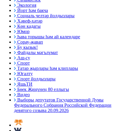
Экология
Йорт һәм бакча
Социаль челтәр йолдызлары
Хәвеф-хәтәр
Көн кадагы
Юмор
Һава торышы һәм ай календаре
Сорау-җавап
Бу кызык!
Файдалы мәгълүмат
Аш-су
Спорт
Татар җырлары һәм клиплары
Югалту
Спорт йолдызлары
ЯшьТИ
Бөек Җиңүнең 80 еллыгы
Видео
Выборы депутатов Государственной Думы
Федерального Собрания Российской Федерации
девятого созыва 20.09.2026