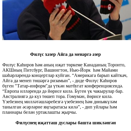
Филүс хәзер Айга да менәргә әзер
Филүс Каһиров һәм аның иҗат төркеме Канаданың Торонто,
АКШның Питсбург, Вашингтон, Нью-Йорк һәм Майами
шәһәрләрендә концертлар куйган. “Америкага барып кайткач,
Айга да менеп төшәргә ризамын”, - диде Филүс Каһиров
бүген "Татар-информ"да үткән матбугат конференциясендә.
“Европа илләрендә дә йөрисе килә. Бүген үк чакырулар бар.
Австралиягә дә күз төшеп тора. Гомумән, йөрисе килә.
Үзебезнең милләтәшләребезгә үзебезнең һәм дөньякүләм
танылган әсәрләрне яңгыратасы килә”, - дип уйлары һәм
планнары белән уртаклашты җырчы.
Филүснең иҗатташ дуслары башта шикләнгән