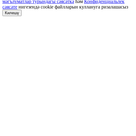
мәгълүматлар турындагы сәясәткә
һәм
Конфиденциальлек
сәясәте
нигезендә cookie файлларын куллануга ризалашасыз
Килешү