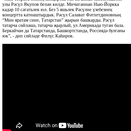
улы Рәсүл Якупов белән килде. Мичиганнан Нью-Йоркка
кадәр 10 сәгатьлек юл. Без 5 яшьлек Рәсүлне үзебезнең
концертта катнаштырдык. Рәсүл Салават Фәтхетдиновның
“Мин яратам сине, Татарстан” җырын башкарды. Рәсүл
татарча сөйләшә, татарча җырлый, ул Америкада туган бала.
Беркайчан да Татарстанда, Башкортстанда, Россиядә булганы
юк”, - дип сөйләде Филүс Каһиров.