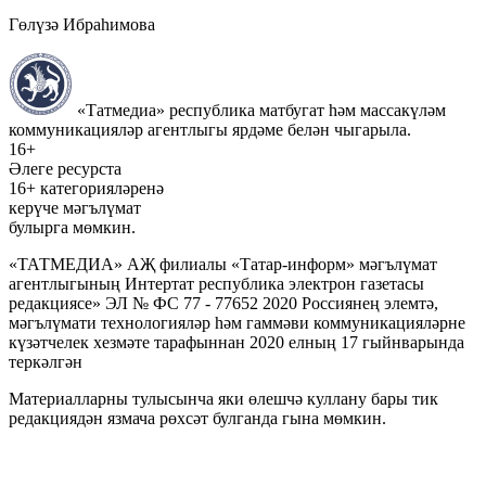
Гөлүзә Ибраһимова
«Татмедиа» республика матбугат һәм массакүләм
коммуникацияләр агентлыгы ярдәме белән чыгарыла.
16+
Әлеге ресурста
16+ категорияләренә
керүче мәгълүмат
булырга мөмкин.
«ТАТМЕДИА» АҖ филиалы «Татар-информ» мәгълүмат
агентлыгының Интертат республика электрон газетасы
редакциясе» ЭЛ № ФС 77 - 77652 2020 Россиянең элемтә,
мәгълүмати технологияләр һәм гаммәви коммуникацияләрне
күзәтчелек хезмәте тарафыннан 2020 елның 17 гыйнварында
теркәлгән
Материалларны тулысынча яки өлешчә куллану бары тик
редакциядән язмача рөхсәт булганда гына мөмкин.