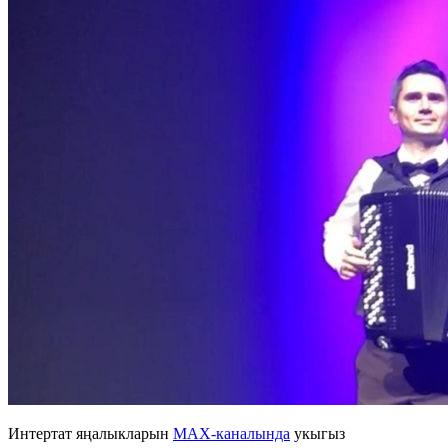
Интертат яңалыкларын
MAX-каналында
укыгыз