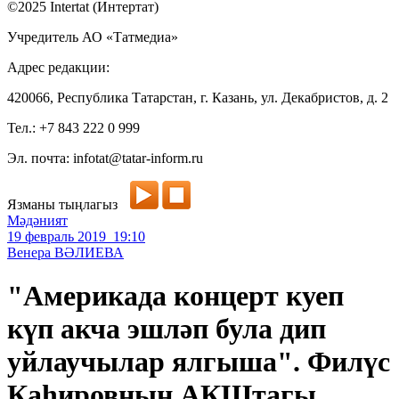
©2025 Intertat (Интертат)
Учредитель АО «Татмедиа»
Адрес редакции:
420066, Республика Татарстан, г. Казань, ул. Декабристов, д. 2
Тел.: +7 843 222 0 999
Эл. почта: infotat@tatar-inform.ru
Язманы тыңлагыз
Мәдәният
19 февраль 2019 19:10
Венера ВӘЛИЕВА
"Америкада концерт куеп
күп акча эшләп була дип
уйлаучылар ялгыша". Филүс
Каһировның АКШтагы