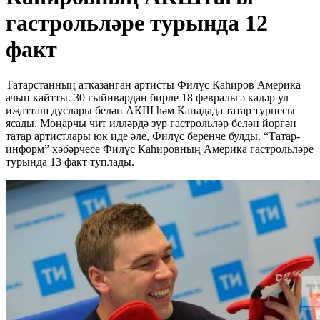
гастрольләре турында 12
факт
Татарстанның атказанган артисты Филүс Каһиров Америка
ачып кайтты. 30 гыйнвардан бирле 18 февральгә кадәр ул
иҗатташ дуслары белән АКШ һәм Канадада татар турнесы
ясады. Моңарчы чит илләрдә зур гастрольләр белән йөргән
татар артистлары юк иде әле, Филүс беренче булды. “Татар-
информ” хәбәрчесе Филүс Каһировның Америка гастрольләре
турында 13 факт туплады.