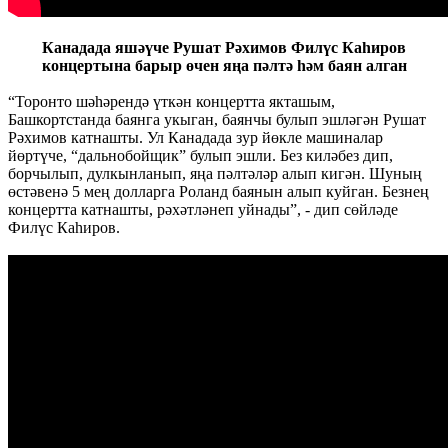
Канадада яшәүче Рушат Рәхимов Филүс Каһиров
концертына барыр өчен яңа пәлтә һәм баян алган
“Торонто шәһәрендә үткән концертта якташым,
Башкортстанда баянга укыган, баянчы булып эшләгән Рушат
Рәхимов катнашты. Ул Канадада зур йөкле машиналар
йөртүче, “дальнобойщик” булып эшли. Без киләбез дип,
борчылып, дулкынланып, яңа пәлтәләр алып кигән. Шуның
өстәвенә 5 мең долларга Роланд баянын алып куйган. Безнең
концертта катнашты, рәхәтләнеп уйнады”, - дип сөйләде
Филүс Каһиров.