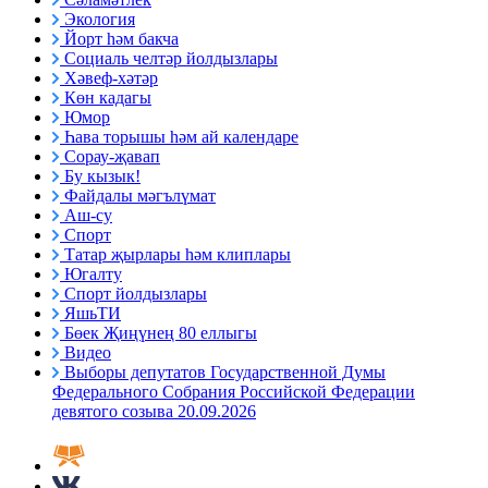
Экология
Йорт һәм бакча
Социаль челтәр йолдызлары
Хәвеф-хәтәр
Көн кадагы
Юмор
Һава торышы һәм ай календаре
Сорау-җавап
Бу кызык!
Файдалы мәгълүмат
Аш-су
Спорт
Татар җырлары һәм клиплары
Югалту
Спорт йолдызлары
ЯшьТИ
Бөек Җиңүнең 80 еллыгы
Видео
Выборы депутатов Государственной Думы
Федерального Собрания Российской Федерации
девятого созыва 20.09.2026