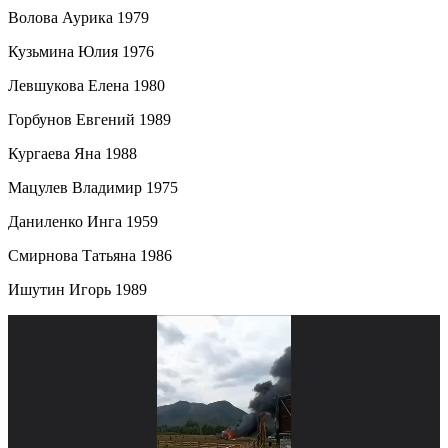
Волова Аурика 1979
Кузьмина Юлия 1976
Левшукова Елена 1980
Горбунов Евгений 1989
Кургаева Яна 1988
Мацулев Владимир 1975
Даниленко Инга 1959
Смирнова Татьяна 1986
Ишутин Игорь 1989