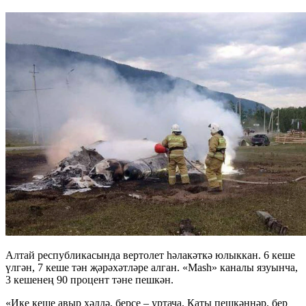
Алтай республикасында вертолет һәлакәткә юлыккан. 6 кеше
үлгән, 7 кеше тән җәрәхәтләре алган. «Mash» каналы язуынча,
3 кешенең 90 процент тәне пешкән.
«Ике кеше авыр хәлдә, берсе – уртача. Каты пешкәннәр, бер