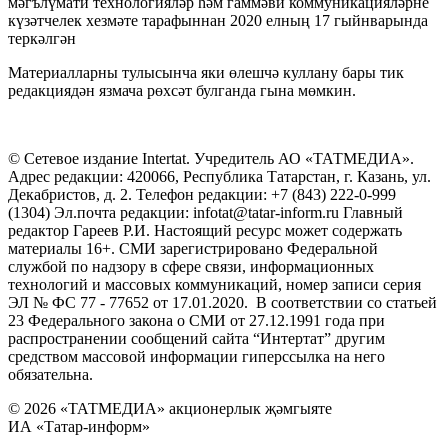
мәгълүмати технологияләр һәм гаммәви коммуникацияләрне
күзәтчелек хезмәте тарафыннан 2020 елның 17 гыйнварында
теркәлгән
Материалларны тулысынча яки өлешчә куллану бары тик
редакциядән язмача рөхсәт булганда гына мөмкин.
© Сетевое издание Intertat. Учредитель АО «ТАТМЕДИА».
Адрес редакции: 420066, Республика Татарстан, г. Казань, ул.
Декабристов, д. 2. Телефон редакции: +7 (843) 222-0-999
(1304) Эл.почта редакции: infotat@tatar-inform.ru Главный
редактор Гареев Р.И. Настоящий ресурс может содержать
материалы 16+. СМИ зарегистрировано Федеральной
службой по надзору в сфере связи, информационных
технологий и массовых коммуникаций, номер записи серия
ЭЛ № ФС 77 - 77652 от 17.01.2020. В соответствии со статьей
23 Федерального закона о СМИ от 27.12.1991 года при
распространении сообщений сайта “Интертат” другим
средством массовой информации гиперссылка на него
обязательна.
© 2026 «ТАТМЕДИА» акционерлык җәмгыяте
ИА «Татар-информ»