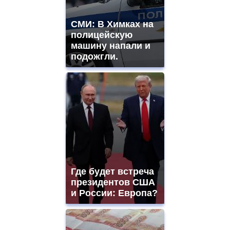
СМИ: В Химках на
полицейскую
машину напали и
подожгли.
Где будет встреча
президентов США
и России: Европа?