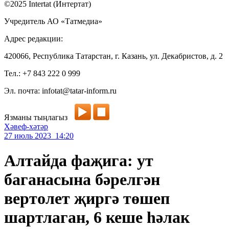
©2025 Intertat (Интертат)
Учредитель АО «Татмедиа»
Адрес редакции:
420066, Республика Татарстан, г. Казань, ул. Декабристов, д. 2
Тел.: +7 843 222 0 999
Эл. почта: infotat@tatar-inform.ru
Язманы тыңлагыз
Хәвеф-хәтәр
27 июль 2023 14:20
Алтайда фаҗига: ут
баганасына бәрелгән
вертолет җиргә төшеп
шартлаган, 6 кеше һәлак