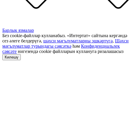
Барлык язмалар
Без cookie-файллар кулланабыз. «Интертат» сайтына кергәндә
сез әлеге белдерүгә,
шәхси мәгълүматларны эшкәртүгә
,
Шәхси
мәгълүматлар турындагы сәясәткә
һәм
Конфиденциальлек
сәясәте
нигезендә cookie файлларын куллануга ризалашасыз
Килешү