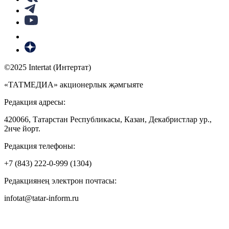
©2025 Intertat (Интертат)
«ТАТМЕДИА» акционерлык җәмгыяте
Редакция адресы:
420066, Татарстан Республикасы, Казан, Декабристлар ур.,
2нче йорт.
Редакция телефоны:
+7 (843) 222-0-999 (1304)
Редакциянең электрон почтасы:
infotat@tatar-inform.ru