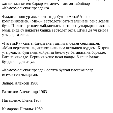
хатын-кыз китеп барыр мөгаен», – дигән табиблар
«Комсомольская правда»га.
Фаҗига Тюнгур авылы янында була. «АлтайАвиа»
компаниясенең «Ми-8» вертолеты сатып алынган рейс ясаган
була. Пилот вертолет мәйданчыгына төшеп утырырга ниятли,
әмма анда бу вакытта башка вертолет була. Шуңа да ул кырга
утырырга тели.
«Газета.Ру» сайты фаҗиганең шаһиты белән сөйләшкән.
«Мин вертолетның икенче әйләнәгә киткәнен күрдем. Кырга
утырмакчы булганда койрыгы белән ут баганасына бәрелде.
Багана чәчелде. Берничә кеше исән калды. 6 кеше һәлак
булды», – дигән ул.
«Комсомольская правда» бортта булган пассажирлар
исемлеген чыгарган.
Запара Алексей 1988
Ратников Александр 1963
Паташенко Елена 1987
Камарова Наталья 1969