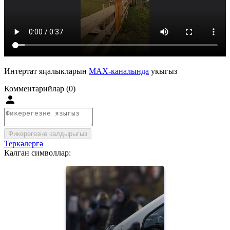
Интертат яңалыкларын
MAX-каналында
укыгыз
Комментарийлар (0)
Фикерегезне калдырыгыз
Теркәлергә
Калган символлар: