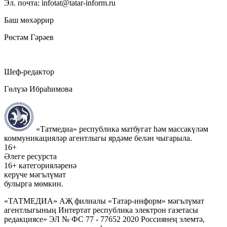
Эл. почта: infotat@tatar-inform.ru
Баш мөхәррир
Рөстәм Гәрәев
Шеф-редактор
Гөлүзә Ибраһимова
«Татмедиа» республика матбугат һәм массакүләм
коммуникацияләр агентлыгы ярдәме белән чыгарыла.
16+
Әлеге ресурста
16+ категорияләренә
керүче мәгълүмат
булырга мөмкин.
«ТАТМЕДИА» АҖ филиалы «Татар-информ» мәгълүмат
агентлыгының Интертат республика электрон газетасы
редакциясе» ЭЛ № ФС 77 - 77652 2020 Россиянең элемтә,