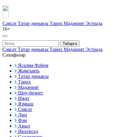
Сәясәт
Татар дөньясы
Тарих
Мәдәният
Эстрада
16+
Табарга
Сәясәт
Татар дөньясы
Тарих
Мәдәният
Эстрада
Сәхифәләр
Ясалма Фәһем
Җәмгыять
Татар дөньясы
Тарих
Мәдәният
Шоу-бизнес
Иҗат
Язмыш
Сәясәт
Дин
Фән
Авыл
Икътисад
Сәламәтлек