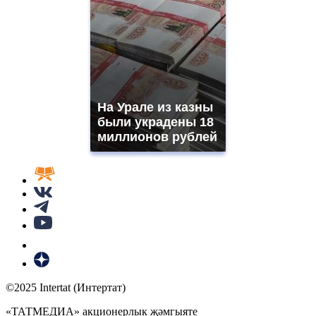
На Урале из казны
были украдены 18
миллионов рублей
©2025 Intertat (Интертат)
«ТАТМЕДИА» акционерлык җәмгыяте