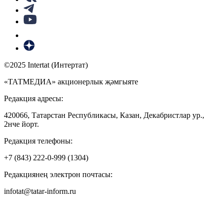
©2025 Intertat (Интертат)
«ТАТМЕДИА» акционерлык җәмгыяте
Редакция адресы:
420066, Татарстан Республикасы, Казан, Декабристлар ур.,
2нче йорт.
Редакция телефоны:
+7 (843) 222-0-999 (1304)
Редакциянең электрон почтасы:
infotat@tatar-inform.ru