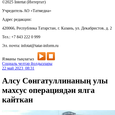
©2025 Intertat (Интертат)
Учредитель АО «Татмедиа»
Адрес редакции:
420066, Республика Татарстан, г. Казань, ул. Декабристов, д. 2
Тел.: +7 843 222 0 999
Эл. почта: infotat@tatar-inform.ru
Язманы тыңлагыз
Социаль челтәр йолдызлары
22 май 2023 08:31
Алсу Сөнгатуллинаның улы
махсус операциядән ялга
кайткан