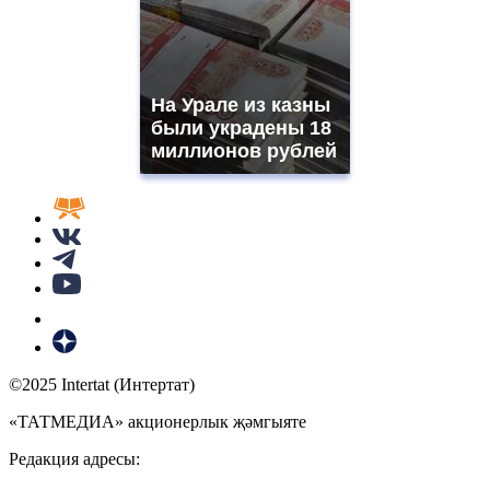
На Урале из казны
были украдены 18
миллионов рублей
©2025 Intertat (Интертат)
«ТАТМЕДИА» акционерлык җәмгыяте
Редакция адресы: