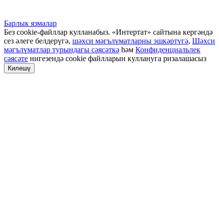
Барлык язмалар
Без cookie-файллар кулланабыз. «Интертат» сайтына кергәндә
сез әлеге белдерүгә,
шәхси мәгълүматларны эшкәртүгә
,
Шәхси
мәгълүматлар турындагы сәясәткә
һәм
Конфиденциальлек
сәясәте
нигезендә cookie файлларын куллануга ризалашасыз
Килешү