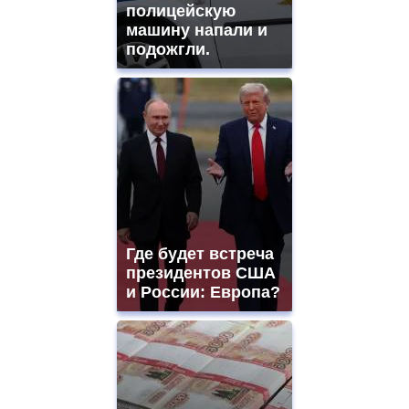
полицейскую
машину напали и
подожгли.
Где будет встреча
президентов США
и России: Европа?