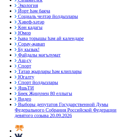
Экология
Йорт һәм бакча
Социаль челтәр йолдызлары
Хәвеф-хәтәр
Көн кадагы
Юмор
Һава торышы һәм ай календаре
Сорау-җавап
Бу кызык!
Файдалы мәгълүмат
Аш-су
Спорт
Татар җырлары һәм клиплары
Югалту
Спорт йолдызлары
ЯшьТИ
Бөек Җиңүнең 80 еллыгы
Видео
Выборы депутатов Государственной Думы
Федерального Собрания Российской Федерации
девятого созыва 20.09.2026