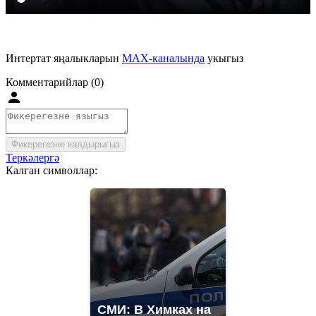
Интертат яңалыкларын
MAX-каналында
укыгыз
Комментарийлар (0)
Фикерегезне калдырыгыз
Теркәлергә
Калган символлар:
СМИ: В Химках на