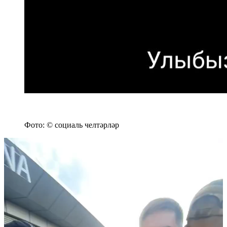
Фото: © социаль челтәрләр