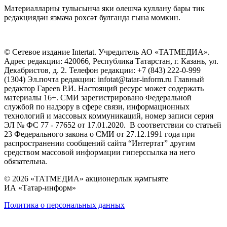
Материалларны тулысынча яки өлешчә куллану бары тик
редакциядән язмача рөхсәт булганда гына мөмкин.
© Сетевое издание Intertat. Учредитель АО «ТАТМЕДИА».
Адрес редакции: 420066, Республика Татарстан, г. Казань, ул.
Декабристов, д. 2. Телефон редакции: +7 (843) 222-0-999
(1304) Эл.почта редакции: infotat@tatar-inform.ru Главный
редактор Гареев Р.И. Настоящий ресурс может содержать
материалы 16+. СМИ зарегистрировано Федеральной
службой по надзору в сфере связи, информационных
технологий и массовых коммуникаций, номер записи серия
ЭЛ № ФС 77 - 77652 от 17.01.2020. В соответствии со статьей
23 Федерального закона о СМИ от 27.12.1991 года при
распространении сообщений сайта “Интертат” другим
средством массовой информации гиперссылка на него
обязательна.
© 2026 «ТАТМЕДИА» акционерлык җәмгыяте
ИА «Татар-информ»
Политика о персональных данных