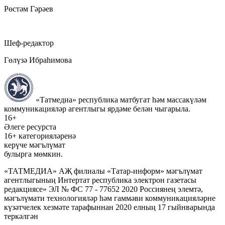
Рөстәм Гәрәев
Шеф-редактор
Гөлүзә Ибраһимова
«Татмедиа» республика матбугат һәм массакүләм
коммуникацияләр агентлыгы ярдәме белән чыгарыла.
16+
Әлеге ресурста
16+ категорияләренә
керүче мәгълүмат
булырга мөмкин.
«ТАТМЕДИА» АҖ филиалы «Татар-информ» мәгълүмат
агентлыгының Интертат республика электрон газетасы
редакциясе» ЭЛ № ФС 77 - 77652 2020 Россиянең элемтә,
мәгълүмати технологияләр һәм гаммәви коммуникацияләрне
күзәтчелек хезмәте тарафыннан 2020 елның 17 гыйнварында
теркәлгән