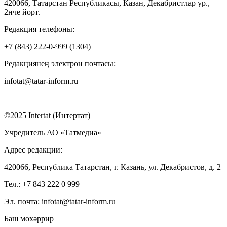
420066, Татарстан Республикасы, Казан, Декабристлар ур.,
2нче йорт.
Редакция телефоны:
+7 (843) 222-0-999 (1304)
Редакциянең электрон почтасы:
infotat@tatar-inform.ru
©2025 Intertat (Интертат)
Учредитель АО «Татмедиа»
Адрес редакции:
420066, Республика Татарстан, г. Казань, ул. Декабристов, д. 2
Тел.: +7 843 222 0 999
Эл. почта: infotat@tatar-inform.ru
Баш мөхәррир