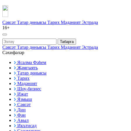
Сәясәт
Татар дөньясы
Тарих
Мәдәният
Эстрада
16+
Табарга
Сәясәт
Татар дөньясы
Тарих
Мәдәният
Эстрада
Сәхифәләр
Ясалма Фәһем
Җәмгыять
Татар дөньясы
Тарих
Мәдәният
Шоу-бизнес
Иҗат
Язмыш
Сәясәт
Дин
Фән
Авыл
Икътисад
Сәламәтлек