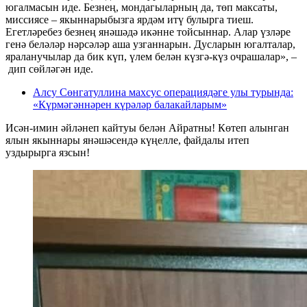
югалмасын иде. Безнең, мондагыларның да, төп максаты,
миссиясе – якыннарыбызга ярдәм итү булырга тиеш.
Егетләребез безнең янәшәдә икәнне тойсыннар. Алар үзләре
генә беләләр нәрсәләр аша узганнарын. Дусларын югалталар,
яраланучылар да бик күп, үлем белән күзгә-күз очрашалар», –
дип сөйләгән иде.
Алсу Сөнгатуллина махсус операциядәге улы турында:
«Күрмәгәннәрен күрәләр балакайларым»
Исән-имин әйләнеп кайтуы белән Айратны! Көтеп алынган
ялын якыннары янәшәсендә күңелле, файдалы итеп
уздырырга язсын!