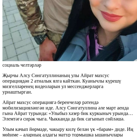
социаль челтәрләр
Җырчы Алсу Сөнгатуллинаның улы Айрат махсус
операциядән 2 атналык ялга кайткан. Куанычлы күрешү
мизгелләренең видеоларын ул мессенджерларга
урнаштырган.
Айрат махсус операциягә беренчеләр рәтендә
мобилизацияләнгән иде. Алсу Сөнгатуллина әле март аенда
гына Айрат турында: «Улыбыз хәзер бик куркыныч урында…
Элемтәгә сирәк чыга. Чыкканда да бик сагынып сөйләшә.
Улым качып йөрмәде, чакыру килү белән үк «барам» диде. Иң
мөһиме – аларның алдагы матур тормышка ышанычлары