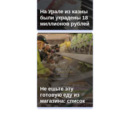
На Урале из казны
были украдены 18
миллионов рублей
Не ешьте эту
готовую еду из
магазина: список