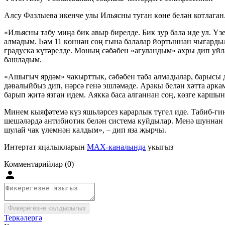
Алсу Фазлыева икенче улы Ильясны туган көне белән котлаган.
«Ильясны табу миңа бик авыр бирелде. Бик зур бала иде ул. Ү
алмадым. Һәм 11 көннән соң гына балалар йортыннан чыгардыла
градуска күтәрелде. Моның сәбәбен «агуландым» ахры дип уйла
башладым.
«Ашыгыч ярдәм» чакырттык, сәбәбен таба алмадылар, барысы д
дәвалыйбыз дип, нәрсә генә эшләмәде. Аракы белән хәтта арка
барып җитә язган идем. Аякка баса алганнан соң, көзге каршы
Минем кыяфәтемә күз яшьләрсез карарлык түгел иде. Табиб-гине
шешәләрдә антибиотик белән система куйдылар. Менә шуннан 
шулай чак үлемнән калдым», – дип яза җырчы.
Интертат яңалыкларын
MAX-каналында
укыгыз
Комментарийлар (0)
Фикерегезне калдырыгыз
Теркәлергә