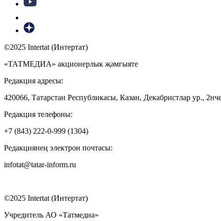
©2025 Intertat (Интертат)
«ТАТМЕДИА» акционерлык җәмгыяте
Редакция адресы:
420066, Татарстан Республикасы, Казан, Декабристлар ур., 2нче
Редакция телефоны:
+7 (843) 222-0-999 (1304)
Редакциянең электрон почтасы:
infotat@tatar-inform.ru
©2025 Intertat (Интертат)
Учредитель АО «Татмедиа»