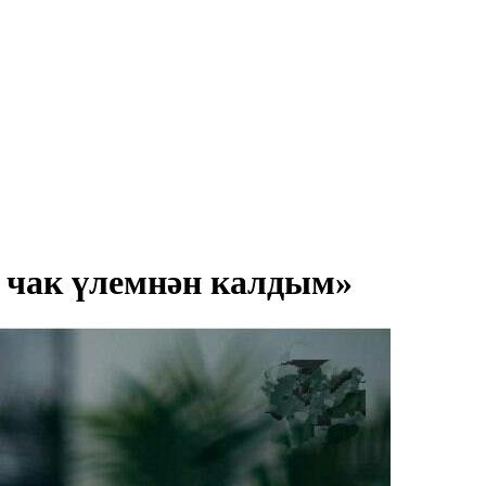
 чак үлемнән калдым»