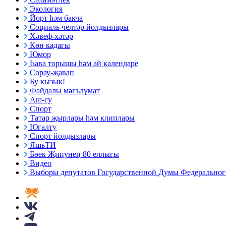
Экология
Йорт һәм бакча
Социаль челтәр йолдызлары
Хәвеф-хәтәр
Көн кадагы
Юмор
Һава торышы һәм ай календаре
Сорау-җавап
Бу кызык!
Файдалы мәгълүмат
Аш-су
Спорт
Татар җырлары һәм клиплары
Югалту
Спорт йолдызлары
ЯшьТИ
Бөек Җиңүнең 80 еллыгы
Видео
Выборы депутатов Государственной Думы Федерального