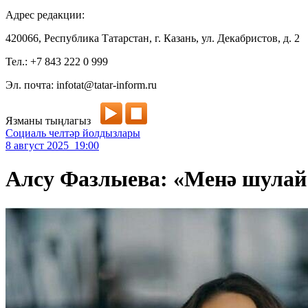
Адрес редакции:
420066, Республика Татарстан, г. Казань, ул. Декабристов, д. 2
Тел.: +7 843 222 0 999
Эл. почта: infotat@tatar-inform.ru
Язманы тыңлагыз
Социаль челтәр йолдызлары
8 август 2025 19:00
Алсу Фазлыева: «Менә шулай