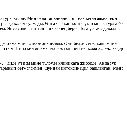
 туры килде. Мин бала тапканнан соң озак кына аякка баса
ергә дә хәлем булмады. Өйгә чыккан көнне үк температурам 40
м. Яисә салкын тигән – икесенең берсе. Һәм үземчә дәвалана
де, әмма мин «отказной» яздым. Әни белән сеңелкәш, мине
а яттым. Ничә көн ашамыйча ябыгып беттем, кома хәленә кадәр
, – диде ул һәм мине түләүле клиникага җибәрде. Анда зур
истарынып бетмәгәнмен, шуннан интоксикация башланган. Менә