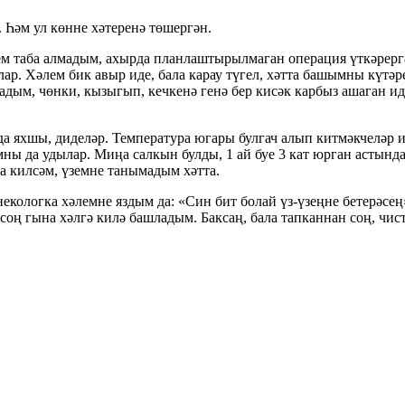
 Һәм ул көнне хәтеренә төшергән.
зем таба алмадым, ахырда планлаштырылмаган операция үткәрергә
р. Хәлем бик авыр иде, бала карау түгел, хәтта башымны күтәр
дым, чөнки, кызыгып, кечкенә генә бер кисәк карбыз ашаган иде
а яхшы, диделәр. Температура югары булгач алып китмәкчеләр и
мны да удылар. Миңа салкын булды, 1 ай буе 3 кат юрган астынд
на килсәм, үземне танымадым хәтта.
кологка хәлемне яздым да: «Син бит болай үз-үзеңне бетерәсең»
соң гына хәлгә килә башладым. Баксаң, бала тапканнан соң, ч