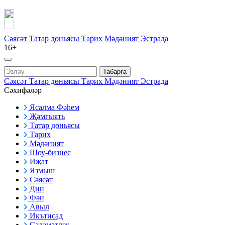
Сәясәт
Татар дөньясы
Тарих
Мәдәният
Эстрада
16+
Табарга
Сәясәт
Татар дөньясы
Тарих
Мәдәният
Эстрада
Сәхифәләр
Ясалма Фәһем
Җәмгыять
Татар дөньясы
Тарих
Мәдәният
Шоу-бизнес
Иҗат
Язмыш
Сәясәт
Дин
Фән
Авыл
Икътисад
Сәламәтлек