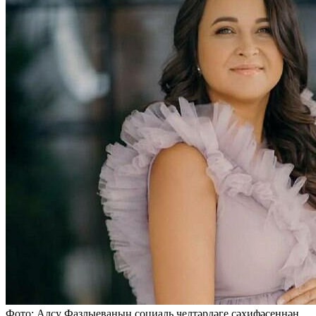
Фото: Алсу Фазлыеваның социаль челтәрдәге сәхифәсеннән