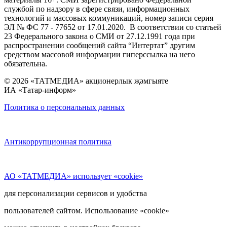
службой по надзору в сфере связи, информационных
технологий и массовых коммуникаций, номер записи серия
ЭЛ № ФС 77 - 77652 от 17.01.2020. В соответствии со статьей
23 Федерального закона о СМИ от 27.12.1991 года при
распространении сообщений сайта “Интертат” другим
средством массовой информации гиперссылка на него
обязательна.
© 2026 «ТАТМЕДИА» акционерлык җәмгыяте
ИА «Татар-информ»
Политика о персональных данных
Антикоррупционная политика
АО «ТАТМЕДИА» использует «cookie»
для персонализации сервисов и удобства
пользователей сайтом. Использование «cookie»