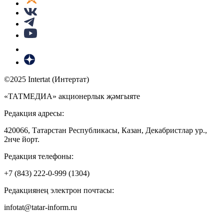
©2025 Intertat (Интертат)
«ТАТМЕДИА» акционерлык җәмгыяте
Редакция адресы:
420066, Татарстан Республикасы, Казан, Декабристлар ур.,
2нче йорт.
Редакция телефоны:
+7 (843) 222-0-999 (1304)
Редакциянең электрон почтасы:
infotat@tatar-inform.ru