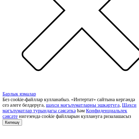
Барлык язмалар
Без cookie-файллар кулланабыз. «Интертат» сайтына кергәндә
сез әлеге белдерүгә,
шәхси мәгълүматларны эшкәртүгә
,
Шәхси
мәгълүматлар турындагы сәясәткә
һәм
Конфиденциальлек
сәясәте
нигезендә cookie файлларын куллануга ризалашасыз
Килешү