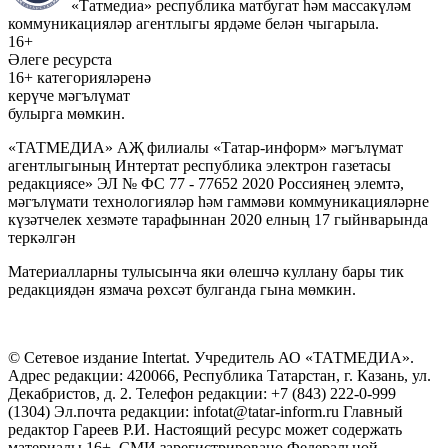
«Татмедиа» республика матбугат һәм массакүләм
коммуникацияләр агентлыгы ярдәме белән чыгарыла.
16+
Әлеге ресурста
16+ категорияләренә
керүче мәгълүмат
булырга мөмкин.
«ТАТМЕДИА» АҖ филиалы «Татар-информ» мәгълүмат
агентлыгының Интертат республика электрон газетасы
редакциясе» ЭЛ № ФС 77 - 77652 2020 Россиянең элемтә,
мәгълүмати технологияләр һәм гаммәви коммуникацияләрне
күзәтчелек хезмәте тарафыннан 2020 елның 17 гыйнварында
теркәлгән
Материалларны тулысынча яки өлешчә куллану бары тик
редакциядән язмача рөхсәт булганда гына мөмкин.
© Сетевое издание Intertat. Учредитель АО «ТАТМЕДИА».
Адрес редакции: 420066, Республика Татарстан, г. Казань, ул.
Декабристов, д. 2. Телефон редакции: +7 (843) 222-0-999
(1304) Эл.почта редакции: infotat@tatar-inform.ru Главный
редактор Гареев Р.И. Настоящий ресурс может содержать
материалы 16+. СМИ зарегистрировано Федеральной