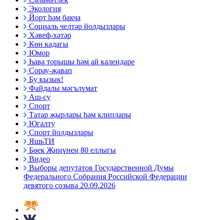
Экология
Йорт һәм бакча
Социаль челтәр йолдызлары
Хәвеф-хәтәр
Көн кадагы
Юмор
Һава торышы һәм ай календаре
Сорау-җавап
Бу кызык!
Файдалы мәгълүмат
Аш-су
Спорт
Татар җырлары һәм клиплары
Югалту
Спорт йолдызлары
ЯшьТИ
Бөек Җиңүнең 80 еллыгы
Видео
Выборы депутатов Государственной Думы
Федерального Собрания Российской Федерации
девятого созыва 20.09.2026