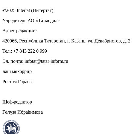
©2025 Intertat (Интертат)
Учредитель АО «Татмедиа»
Адрес редакции:
420066, Республика Татарстан, г. Казань, ул. Декабристов, д. 2
Тел.: +7 843 222 0 999
Эл. почта: infotat@tatar-inform.ru
Баш мөхәррир
Рөстәм Гәрәев
Шеф-редактор
Гөлүзә Ибраһимова