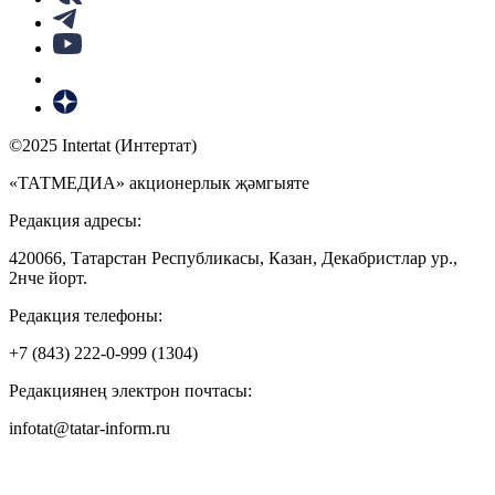
©2025 Intertat (Интертат)
«ТАТМЕДИА» акционерлык җәмгыяте
Редакция адресы:
420066, Татарстан Республикасы, Казан, Декабристлар ур.,
2нче йорт.
Редакция телефоны:
+7 (843) 222-0-999 (1304)
Редакциянең электрон почтасы:
infotat@tatar-inform.ru