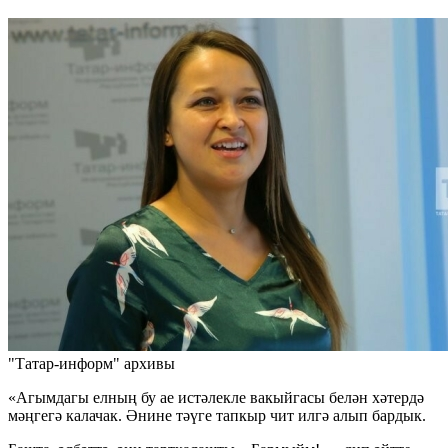
"Татар-информ" архивы
«Агымдагы елның бу ае истәлекле вакыйгасы белән хәтердә
мәңгегә калачак. Әнине тәүге тапкыр чит илгә алып бардык.