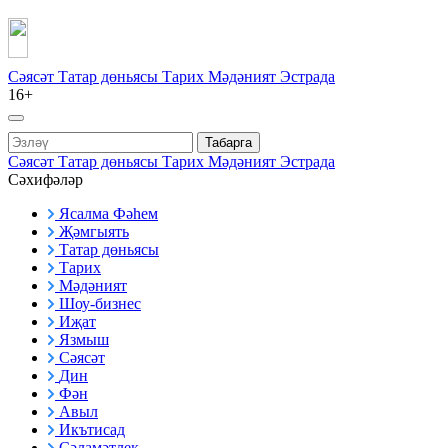
Сәясәт
Татар дөньясы
Тарих
Мәдәният
Эстрада
16+
Табарга
Сәясәт
Татар дөньясы
Тарих
Мәдәният
Эстрада
Сәхифәләр
Ясалма Фәһем
Җәмгыять
Татар дөньясы
Тарих
Мәдәният
Шоу-бизнес
Иҗат
Язмыш
Сәясәт
Дин
Фән
Авыл
Икътисад
Сәламәтлек