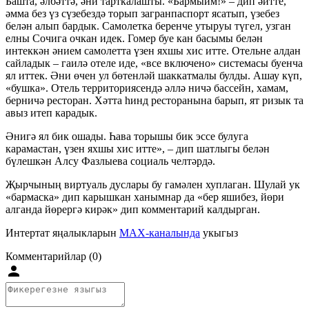
Башта, әлбәттә, әни тарткалашты. «Бармыйм!» – дип әйтте,
әмма без үз сүзебездә торып загранпаспорт ясатып, үзебез
белән алып бардык. Самолетка беренче утыруы түгел, узган
елны Сочига очкан идек. Гомер буе кан басымы белән
интеккән әнием самолетта үзен яхшы хис итте. Отельне алдан
сайладык – гаилә отеле иде, «все включено» системасы буенча
ял иттек. Әни өчен ул бөтенләй шаккатмалы булды. Ашау күп,
«бушка». Отель территориясендә әллә ничә бассейн, хамам,
берничә ресторан. Хәтта һинд ресторанына барып, ят ризык та
авыз итеп карадык.
Әнигә ял бик ошады. Һава торышы бик эссе булуга
карамастан, үзен яхшы хис итте», – дип шатлыгы белән
бүлешкән Алсу Фазлыева социаль челтәрдә.
Җырчының виртуаль дуслары бу гамәлен хуплаган. Шулай ук
«бармаска» дип карышкан ханымнар да «бер яшибез, йөри
алганда йөрергә кирәк» дип комментарий калдырган.
Интертат яңалыкларын
MAX-каналында
укыгыз
Комментарийлар (0)