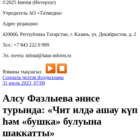
©2025 Intertat (Интертат)
Учредитель АО «Татмедиа»
Адрес редакции:
420066, Республика Татарстан, г. Казань, ул. Декабристов, д. 2
Тел.: +7 843 222 0 999
Эл. почта: infotat@tatar-inform.ru
Язманы тыңлагыз
Социаль челтәр йолдызлары
31 июль 2023 07:00
Алсу Фазлыева әнисе
турында: «Чит илдә ашау күп
һәм «бушка» булуына
шаккатты»