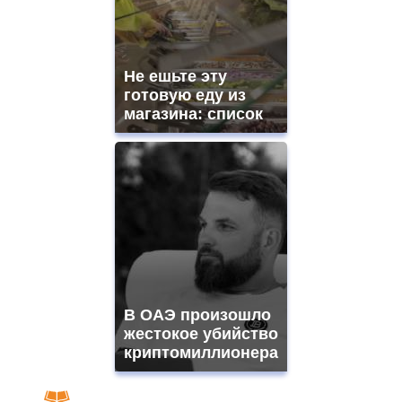
Не ешьте эту
готовую еду из
магазина: список
В ОАЭ произошло
жестокое убийство
криптомиллионера