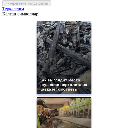
Фикерегезне калдырыгыз
Теркәлергә
Калган символлар:
Как выглядит место
крушение вертолета на
Кавказе: смотреть