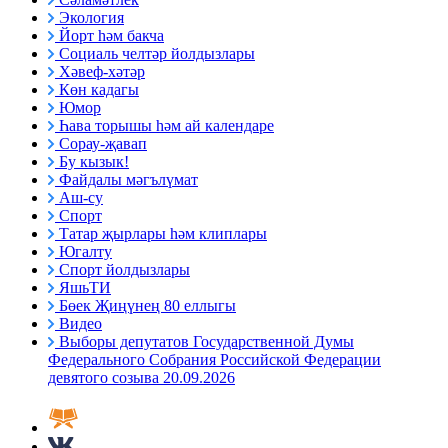
Экология
Йорт һәм бакча
Социаль челтәр йолдызлары
Хәвеф-хәтәр
Көн кадагы
Юмор
Һава торышы һәм ай календаре
Сорау-җавап
Бу кызык!
Файдалы мәгълүмат
Аш-су
Спорт
Татар җырлары һәм клиплары
Югалту
Спорт йолдызлары
ЯшьТИ
Бөек Җиңүнең 80 еллыгы
Видео
Выборы депутатов Государственной Думы
Федерального Собрания Российской Федерации
девятого созыва 20.09.2026