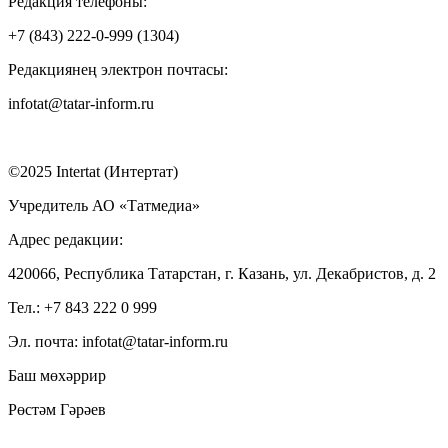
Редакция телефоны:
+7 (843) 222-0-999 (1304)
Редакциянең электрон почтасы:
infotat@tatar-inform.ru
©2025 Intertat (Интертат)
Учредитель АО «Татмедиа»
Адрес редакции:
420066, Республика Татарстан, г. Казань, ул. Декабристов, д. 2
Тел.: +7 843 222 0 999
Эл. почта: infotat@tatar-inform.ru
Баш мөхәррир
Рөстәм Гәрәев