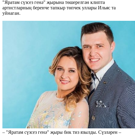
"Яратам сүзсез генә" җырына төшерелгән клипта
артистларның беренче тапкыр төпчек уллары Ильяс та
уйнаган.
– "Яратам сүзсез генә" җыры бик тиз язылды. Сүзләрен –