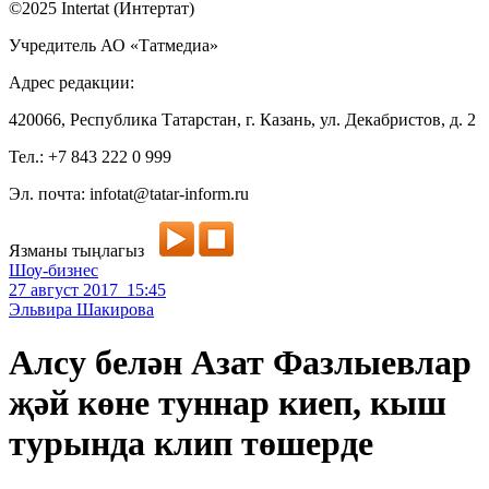
©2025 Intertat (Интертат)
Учредитель АО «Татмедиа»
Адрес редакции:
420066, Республика Татарстан, г. Казань, ул. Декабристов, д. 2
Тел.: +7 843 222 0 999
Эл. почта: infotat@tatar-inform.ru
Язманы тыңлагыз
Шоу-бизнес
27 август 2017 15:45
Эльвира Шакирова
Алсу белән Азат Фазлыевлар
җәй көне туннар киеп, кыш
турында клип төшерде