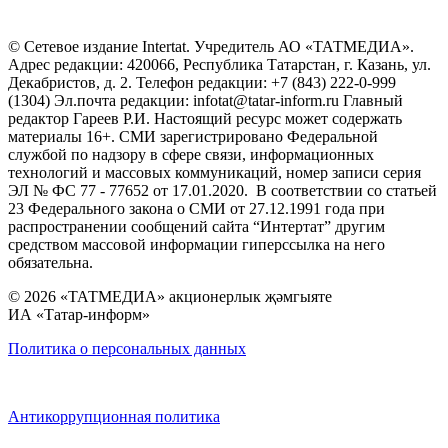
© Сетевое издание Intertat. Учредитель АО «ТАТМЕДИА».
Адрес редакции: 420066, Республика Татарстан, г. Казань, ул.
Декабристов, д. 2. Телефон редакции: +7 (843) 222-0-999
(1304) Эл.почта редакции: infotat@tatar-inform.ru Главный
редактор Гареев Р.И. Настоящий ресурс может содержать
материалы 16+. СМИ зарегистрировано Федеральной
службой по надзору в сфере связи, информационных
технологий и массовых коммуникаций, номер записи серия
ЭЛ № ФС 77 - 77652 от 17.01.2020. В соответствии со статьей
23 Федерального закона о СМИ от 27.12.1991 года при
распространении сообщений сайта “Интертат” другим
средством массовой информации гиперссылка на него
обязательна.
© 2026 «ТАТМЕДИА» акционерлык җәмгыяте
ИА «Татар-информ»
Политика о персональных данных
Антикоррупционная политика