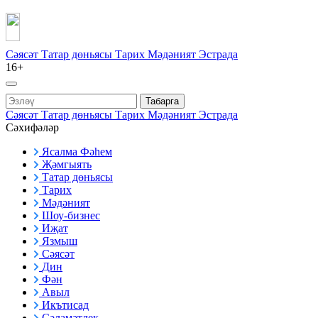
Сәясәт
Татар дөньясы
Тарих
Мәдәният
Эстрада
16+
Табарга
Сәясәт
Татар дөньясы
Тарих
Мәдәният
Эстрада
Сәхифәләр
Ясалма Фәһем
Җәмгыять
Татар дөньясы
Тарих
Мәдәният
Шоу-бизнес
Иҗат
Язмыш
Сәясәт
Дин
Фән
Авыл
Икътисад
Сәламәтлек