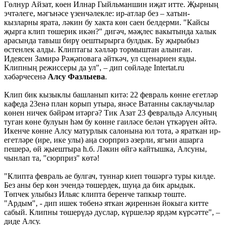
Гөлнур Айзат, көен Илнар Гыйльманшин иҗат итте. Җырның
эчтәлеге, мәгънәсе үзенчәлекле: ир-атлар без – хатын-
кызларны ярата, ләкин бу хакта көн саен белдерми. "Кайсы
җырга клип төшерик икән?" дигәч, мәҗлес вакытында халык
арасында тавыш бирү оештырырга булдык. Бу җырыбыз
өстенлек алды. Клиптагы хәлләр тормыштан алынган.
Идеясен Замирә Рәҗәповага әйткәч, ул сценариен язды.
Клипның режиссеры да ул", – дип сөйләде Intertat.ru
хәбәрчесенә
Алсу Фазлыева
.
Клип бик кызыклы башланып китә: 22 февраль көнне егетләр
кафеда 23енә план корып утыра, янәсе Ватанны саклаучылар
көнен ничек бәйрәм итәргә? Тик Азат 23 февральдә Алсуның
туган көне булуын һәм бу көнне гаиләсе белән үткәрүен әйтә.
Икенче көнне Алсу матурлык салонына юл тота, ә яраткан ир-
егетләре (ире, ике улы) аңа сюрприз әзерли, ягъни ашарга
пешерә, өй җыештыра һ.б. Ләкин өйгә кайтышка, Алсуны,
чынлап та, "сюрприз" көтә!
"Клипта февраль ае булгач, туннар киеп төшәргә туры килде.
Без аны бер көн эчендә төшердек, шуңа да бик арыдык.
Төпчек улыбыз Ильяс клипта беренче тапкыр төште.
"Ардым", - дип ишек төбенә яткан җиреннән йокыга китте
сабый. Клипны төшерүдә дуслар, күршеләр ярдәм күрсәтте", –
диде Алсу.