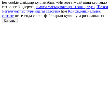
Без cookie-файллар кулланабыз. «Интертат» сайтына кергәндә
сез әлеге белдерүгә,
шәхси мәгълүматларны эшкәртүгә
,
Шәхси
мәгълүматлар турындагы сәясәткә
һәм
Конфиденциальлек
сәясәте
нигезендә cookie файлларын куллануга ризалашасыз
Килешү