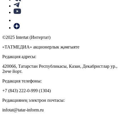
©2025 Intertat (Интертат)
«ТАТМЕДИА» акционерлык җәмгыяте
Редакция адресы:
420066, Татарстан Республикасы, Казан, Декабристлар ур.,
2нче йорт.
Редакция телефоны:
+7 (843) 222-0-999 (1304)
Редакциянең электрон почтасы:
infotat@tatar-inform.ru