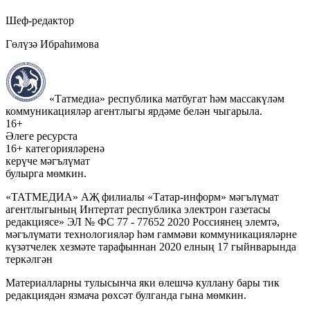
Шеф-редактор
Гөлүзә Ибраһимова
«Татмедиа» республика матбугат һәм массакүләм
коммуникацияләр агентлыгы ярдәме белән чыгарыла.
16+
Әлеге ресурста
16+ категорияләренә
керүче мәгълүмат
булырга мөмкин.
«ТАТМЕДИА» АҖ филиалы «Татар-информ» мәгълүмат
агентлыгының Интертат республика электрон газетасы
редакциясе» ЭЛ № ФС 77 - 77652 2020 Россиянең элемтә,
мәгълүмати технологияләр һәм гаммәви коммуникацияләрне
күзәтчелек хезмәте тарафыннан 2020 елның 17 гыйнварында
теркәлгән
Материалларны тулысынча яки өлешчә куллану бары тик
редакциядән язмача рөхсәт булганда гына мөмкин.