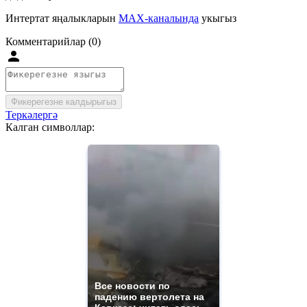
Интертат яңалыкларын
MAX-каналында
укыгыз
Комментарийлар (0)
Фикерегезне калдырыгыз
Теркәлергә
Калган символлар:
Все новости по
падению вертолета на