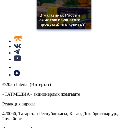
В магазинах России
ажиотаж из-за этого
продукта: что купить?
©2025 Intertat (Интертат)
«ТАТМЕДИА» акционерлык җәмгыяте
Редакция адресы:
420066, Татарстан Республикасы, Казан, Декабристлар ур.,
2нче йорт.