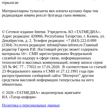
теркәлгән
Материалларны тулысынча яки өлешчә куллану бары тик
редакциядән язмача рөхсәт булганда гына мөмкин.
© Сетевое издание Intertat. Учредитель АО «ТАТМЕДИА».
Адрес редакции: 420066, Республика Татарстан, г. Казань, ул.
Декабристов, д. 2. Телефон редакции: +7 (843) 222-0-999
(1304) Эл.почта редакции: infotat@tatar-inform.ru Главный
редактор Гареев Р.И. Настоящий ресурс может содержать
материалы 16+. СМИ зарегистрировано Федеральной
службой по надзору в сфере связи, информационных
технологий и массовых коммуникаций, номер записи серия
ЭЛ № ФС 77 - 77652 от 17.01.2020. В соответствии со статьей
23 Федерального закона о СМИ от 27.12.1991 года при
распространении сообщений сайта “Интертат” другим
средством массовой информации гиперссылка на него
обязательна.
© 2026 «ТАТМЕДИА» акционерлык җәмгыяте
ИА «Татар-информ»
Политика о персональных данных