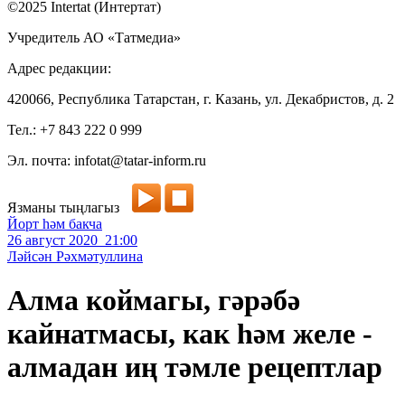
©2025 Intertat (Интертат)
Учредитель АО «Татмедиа»
Адрес редакции:
420066, Республика Татарстан, г. Казань, ул. Декабристов, д. 2
Тел.: +7 843 222 0 999
Эл. почта: infotat@tatar-inform.ru
Язманы тыңлагыз
Йорт һәм бакча
26 август 2020 21:00
Ләйсән Рәхмәтуллина
Алма коймагы, гәрәбә
кайнатмасы, как һәм желе -
алмадан иң тәмле рецептлар