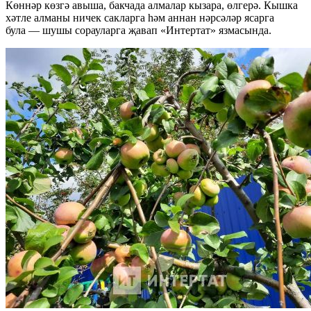
Көннәр көзгә авыша, бакчада алмалар кызара, өлгерә. Кышка
хәтле алманы ничек сакларга һәм аннан нәрсәләр ясарга
була — шушы сорауларга җавап «Интертат» язмасында.