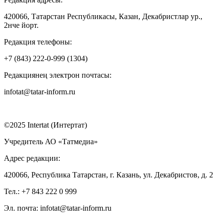
420066, Татарстан Республикасы, Казан, Декабристлар ур.,
2нче йорт.
Редакция телефоны:
+7 (843) 222-0-999 (1304)
Редакциянең электрон почтасы:
infotat@tatar-inform.ru
©2025 Intertat (Интертат)
Учредитель АО «Татмедиа»
Адрес редакции:
420066, Республика Татарстан, г. Казань, ул. Декабристов, д. 2
Тел.: +7 843 222 0 999
Эл. почта: infotat@tatar-inform.ru