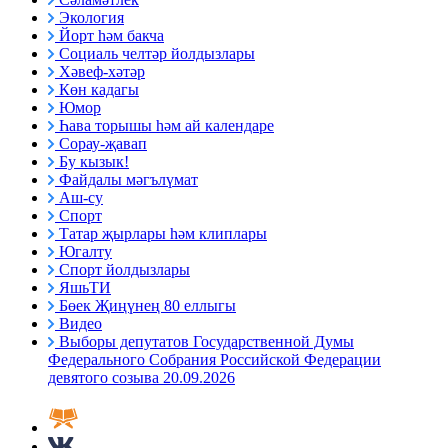
Экология
Йорт һәм бакча
Социаль челтәр йолдызлары
Хәвеф-хәтәр
Көн кадагы
Юмор
Һава торышы һәм ай календаре
Сорау-җавап
Бу кызык!
Файдалы мәгълүмат
Аш-су
Спорт
Татар җырлары һәм клиплары
Югалту
Спорт йолдызлары
ЯшьТИ
Бөек Җиңүнең 80 еллыгы
Видео
Выборы депутатов Государственной Думы
Федерального Собрания Российской Федерации
девятого созыва 20.09.2026