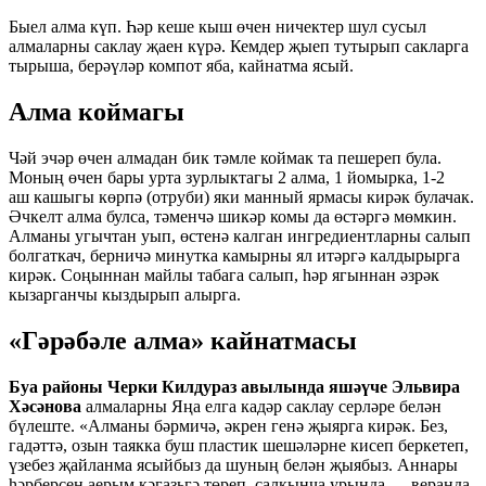
Быел алма күп. Һәр кеше кыш өчен ничектер шул сусыл
алмаларны саклау җаен күрә. Кемдер җыеп тутырып сакларга
тырыша, берәүләр компот яба, кайнатма ясый.
Алма коймагы
Чәй эчәр өчен алмадан бик тәмле коймак та пешереп була.
Моның өчен бары урта зурлыктагы 2 алма, 1 йомырка, 1-2
аш кашыгы көрпә (отруби) яки манный ярмасы кирәк булачак.
Әчкелт алма булса, тәменчә шикәр комы да өстәргә мөмкин.
Алманы угычтан уып, өстенә калган ингредиентларны салып
болгаткач, берничә минутка камырны ял итәргә калдырырга
кирәк. Соңыннан майлы табага салып, һәр ягыннан әзрәк
кызарганчы кыздырып алырга.
«Гәрәбәле алма» кайнатмасы
Буа районы Черки Килдураз авылында яшәүче Эльвира
Хәсәнова
алмаларны Яңа елга кадәр саклау серләре белән
бүлеште. «Алманы бәрмичә, әкрен генә җыярга кирәк. Без,
гадәттә, озын таякка буш пластик шешәләрне кисеп беркетеп,
үзебез җайланма ясыйбыз да шуның белән җыябыз. Аннары
һәрберсен аерым кәгазьгә төреп, салкынча урында — веранда