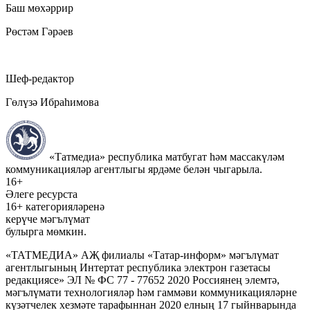
Баш мөхәррир
Рөстәм Гәрәев
Шеф-редактор
Гөлүзә Ибраһимова
«Татмедиа» республика матбугат һәм массакүләм
коммуникацияләр агентлыгы ярдәме белән чыгарыла.
16+
Әлеге ресурста
16+ категорияләренә
керүче мәгълүмат
булырга мөмкин.
«ТАТМЕДИА» АҖ филиалы «Татар-информ» мәгълүмат
агентлыгының Интертат республика электрон газетасы
редакциясе» ЭЛ № ФС 77 - 77652 2020 Россиянең элемтә,
мәгълүмати технологияләр һәм гаммәви коммуникацияләрне
күзәтчелек хезмәте тарафыннан 2020 елның 17 гыйнварында