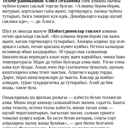
Теләче районыннан Алисә Әгъзәмова
элек алманы пычкы
чүбенә күмеп саклый торган булган. «Алманы берәм-берәм,
матурын, кортсызын гына җыеп, тартмаларга, пычкы чүбенә
тутырып, базга төшереп куя идек. Декабрьләргә кадәр шулай
саклана иде», — ди Алисә.
Шул ук авылда яшәүче
Шәйхетдиновлар гаиләсе
алманы
печән арасында саклый. «Без алманы берәм-берәм сак кына
җыеп, кәгазь тартмаларга тутырабыз. Аннары аларны зур агач
әрҗәгә салып, печән арасына күмеп куябыз. Өстенә калынрак
келәмнәр ябып калдырабыз. 30 градуслык салкыннар
башланганда верандага алып керү җаен карыйбыз, чөнки һава
температурасы 30дан да түбән булганда алма өши. Узган елны
алма күп булды. Аның өчен бер суыткычны бушатып, шуның
киштәләренә алма тезеп чыктык. Апрельгә кадәр торды.
Дөрес, бераз шиңгәнрәкләре дә чыкты. Каклар да коябыз
алмадан, турап туңдыргычка да тутырабыз. Алай да бик
яхшы, тәмле була.
Оныкларның иң яраткан ризыгы — кәбестә белән тозланган
алма. Моны инде көннәр салкынайткач эшлим, гадәттә. Башта
алма тезәсең, өстенә тозлы кәбестә, аннан тагын алма —
шулай чиратлаштырып, тыгызлап эшләп, салкын урынга
томалап куярга кирәк. Бу ысул белән катырак, соңгы сорт
алмаларны эшләү яхшы булачак», — дип бөтен белгәнен