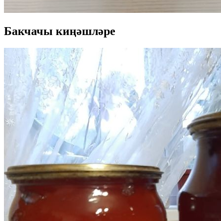
Бакчачы киңәшләре