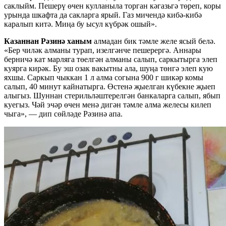
саклыйм. Пешерү өчен кулланыла торган кәгазьгә төреп, коры
урында шкафта да сакларга ярый. Газ мичендә кибә-кибә
каралып китә. Миңа бу ысул күбрәк ошый».
Казаннан Рәзинә ханым
алмадан бик тәмле желе ясый белә.
«Бер чиләк алманы турап, изелгәнче пешерергә. Аннары
берничә кат марляга төелгән алманы салып, саркытырга элеп
куярга кирәк. Бу эш озак вакытны ала, шуңа төнгә элеп кую
яхшы. Саркып чыккан 1 л алма согына 900 г шикәр комы
салып, 40 минут кайнатырга. Өстенә җыелган күбекне җыеп
алыгыз. Шуннан стерильләштерелгән банкаларга салып, ябып
куегыз. Чәй эчәр өчен менә дигән тәмле алма желесы килеп
чыга», — дип сөйләде Рәзинә апа.