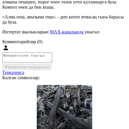
алманы пешереп, пирог өчен эчлек итеп кулланырга була.
Компот өчен дә бик яхшы.
«Алма пеш, авызыма төш», - дип көтеп ятмасаң гына барысы
да була.
Интертат яңалыкларын
MAX-каналында
укыгыз
Комментарийлар (0)
Фикерегезне калдырыгыз
Теркәлергә
Калган символлар: