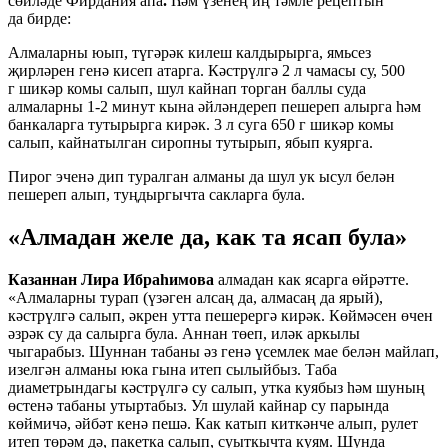
сөйләде Фирдания
апа
.
Һәм үзенең иң тәмле рецептын
да бирде:
Алмаларны юып, түгәрәк килеш калдырырга, ямьсез
җирләрен генә кисеп атарга. Кәстрүлгә 2 л чамасы су, 500
г шикәр комы салып, шул кайнап торган баллы суда
алмаларны 1-2 минут кына әйләндереп пешереп алырга һәм
банкаларга тутырырга кирәк. 3 л суга 650 г шикәр комы
салып, кайнатылган сиропны тутырып, ябып куярга.
Пирог эченә дип туралган алманы да шул ук ысул белән
пешереп алып, туңдыргычта сакларга була.
«Алмадан желе да, как та ясап була»
Казаннан Лира Ибраһимова
алмадан как ясарга өйрәтте.
«Алмаларны турап (үзәген алсаң да, алмасаң да ярый),
кәстрүлгә салып, әкрен утта пешерергә кирәк. Көймәсен өчен
әзрәк су да салырга була. Аннан төеп, иләк аркылы
чыгарабыз. Шуннан табаны әз генә үсемлек мае белән майлап,
изелгән алманы юка гына итеп сылыйбыз. Таба
диаметрындагы кәстрүлгә су салып, утка куябыз һәм шуның
өстенә табаны утыртабыз. Ул шулай кайнар су парында
көймичә, әйбәт кенә пешә. Как катып киткәнче алып, рулет
итеп төрәм дә, пакетка салып, суыткычта куям. Шунда