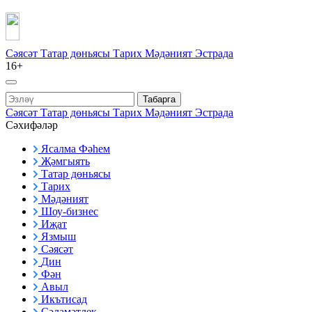
Сәясәт
Татар дөньясы
Тарих
Мәдәният
Эстрада
16+
Табарга
Сәясәт
Татар дөньясы
Тарих
Мәдәният
Эстрада
Сәхифәләр
Ясалма Фәһем
Җәмгыять
Татар дөньясы
Тарих
Мәдәният
Шоу-бизнес
Иҗат
Язмыш
Сәясәт
Дин
Фән
Авыл
Икътисад
Сәламәтлек