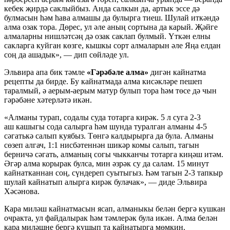
кебек җирдә саклыйбыз. Анда салкын да, артык эссе дә
булмасын һәм һава алмашы да булырга тиеш. Шулай иткәндә
алма озак тора. Дөрес, ул әле аның сортына да карый. Җәйге
алмаларны нишләтсәң дә озак саклап булмый. Үткән елны
сакларга куйган көзге, кышкы сорт алмаларын әле Яңа елдан
соң да ашадык», — дип сөйләде ул.
Эльвира апа бик тәмле
«Гәрәбәле алма»
дигән кайнатма
рецепты да бирде. Бу кайнатмада алма кисәкләре пешеп
таралмый, ә аерым-аерым матур булып тора һәм төсе дә чын
гәрәбәне хәтерләтә икән.
«Алманы турап, содалы суда тотарга кирәк. 5 л суга 2-3
аш кашыгы сода салырга һәм шунда туралган алманы 4-5
сәгатькә салып куябыз. Төнгә калдырырга да була. Алманы
сөзеп алгач, 1:1 нисбәтеннән шикәр комы салып, тагын
берничә сәгать, алманың согы чыкканчы тотарга киңәш итәм.
Әгәр алма корырак булса, мин әзрәк су да салам. 15 минут
кайнатканнан соң, сүндереп суытыгыз. Һәм тагын 2-3 тапкыр
шулай кайнатып алырга кирәк булачак», — диде Эльвира
Хәсәнова.
Кара миләш кайнатмасын ясап, алманыкы белән бергә кушкан
очракта, ул файдалырак һәм тәмлерәк була икән. Алма белән
кара миләшне бергә кушып та кайнатырга мөмкин.