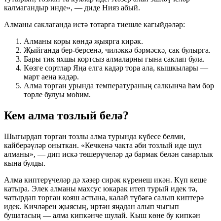
калмагандыр инде», — диде Нияз абый.
Алманы саклаганда истә тотарга тиешле кагыйдәләр:
Алманы коры көндә җыярга кирәк.
Җыйганда бер-берсенә, чиләккә бәрмәскә, сак булырга.
Бары тик яхшы кортсыз алмаларны гына саклап була.
Көзге сортлар Яңа елга кадәр тора ала, кышкылары —
март аена кадәр.
Алма торган урында температураның салкынча һәм бөр
төрле булуы мөһим.
Кем алма тозлый белә?
Шыгырдап торган тозлы алма турында күбесе белми,
кайберәүләр оныткан. «Кечкенә чакта әби тозлый иде шул
алманы», — дип искә төшерүчеләр дә бармак белән санарлык
кына булды.
Алма киптерүчеләр дә хәзер сирәк күренеш икән. Күп кеше
катыра. Элек алманы махсус юкарак итеп турый идек тә,
чатырдап торган кояш астына, калай түбәгә салып киптерә
идек. Кичләрен җыясың, иртән яңадан алып чыгып
бушатасың — алма кипкәнче шулай. Кыш көне бу кипкән