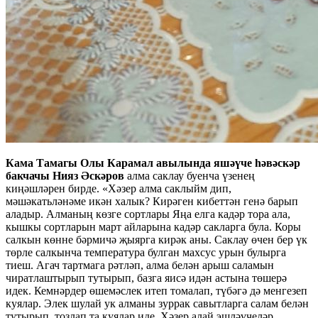
Кама Тамагы Олы Карамал авылында яшәүче һәвәскәр
бакчачы Нияз Әскәров
алма саклау буенча үзенең
киңәшләрен бирде. «Хәзер алма саклыйм дип,
мәшәкатьләнәме икән халык? Кирәген кибеттән генә барып
аладыр. Алманың көзге сортлары Яңа елга кадәр тора ала,
кышкы сортларын март айларына кадәр сакларга була. Коры
салкын көнне бәрмичә җыярга кирәк аны. Саклау өчен бер үк
төрле салкынча температура булган махсус урын булырга
тиеш. Агач тартмага рәтләп, алма белән арыш саламын
чиратлаштырып тутырып, базга яисә идән астына төшерә
идек. Кемнәрдер өшемәслек итеп томалап, түбәгә дә менгезеп
куялар. Элек шулай ук алманы зуррак савытларга салам белән
тутырып, тозлап та куялар иде. Хәзер алай эшләүчеләр