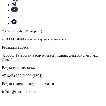
©2025 Intertat (Интертат)
«ТАТМЕДИА» акционерлык җәмгыяте
Редакция адресы:
420066, Татарстан Республикасы, Казан, Декабристлар ур.,
2нче йорт.
Редакция телефоны:
+7 (843) 222-0-999 (1304)
Редакциянең электрон почтасы:
infotat@tatar-inform.ru