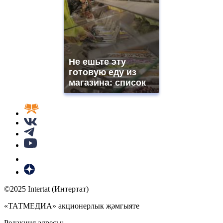
Не ешьте эту
готовую еду из
магазина: список
©2025 Intertat (Интертат)
«ТАТМЕДИА» акционерлык җәмгыяте
Редакция адресы: