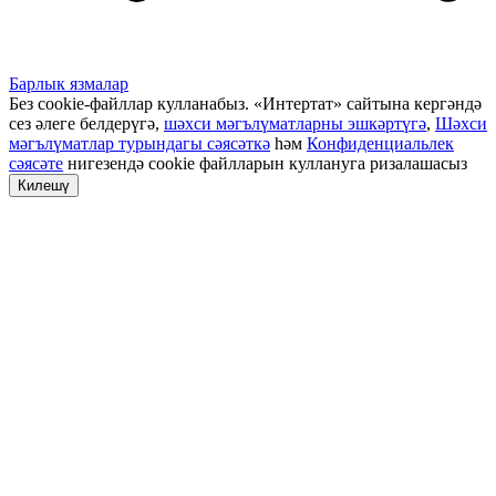
Барлык язмалар
Без cookie-файллар кулланабыз. «Интертат» сайтына кергәндә
сез әлеге белдерүгә,
шәхси мәгълүматларны эшкәртүгә
,
Шәхси
мәгълүматлар турындагы сәясәткә
һәм
Конфиденциальлек
сәясәте
нигезендә cookie файлларын куллануга ризалашасыз
Килешү