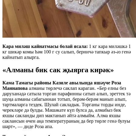
Кара миләш кайнатмасы болай ясала:
1 кг кара миләшкә 1
кг шикәр комы һәм 100 г су салып, берничә тапкыр әз-әз генә
кайнатып алырга.
«Алманы бик сак җыярга кирәк»
Кама Тамагы районы Казиле авылында яшәүче Роза
Маннапова
алманы төрлечә саклап караган. «Бер елны без
даруханәдә сатыла торган парафинны сатып алып, эреттек тә
шуңа алманы сабагыннан тотып, берәм-берәм манып алып,
тартмаларга тездек. Шулай сакладык. Торганы торды инде,
черекләре дә булды. Мәшәкате күп булса да, алмабыз бик
яхшы сакланды дип мактанып әйтә алмыйм. Алма яхшы
саклансын өчен аңа температураның да бер төрле генә булуы
шарт», — диде Роза апа.