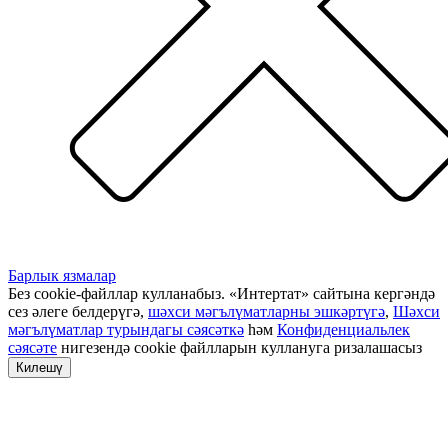
Барлык язмалар
Без cookie-файллар кулланабыз. «Интертат» сайтына кергәндә
сез әлеге белдерүгә,
шәхси мәгълүматларны эшкәртүгә
,
Шәхси
мәгълүматлар турындагы сәясәткә
һәм
Конфиденциальлек
сәясәте
нигезендә cookie файлларын куллануга ризалашасыз
Килешү