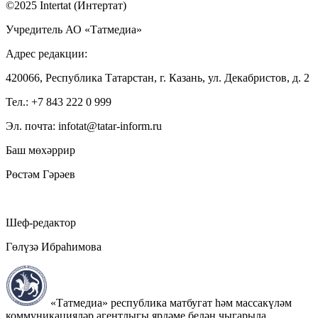
©2025 Intertat (Интертат)
Учредитель АО «Татмедиа»
Адрес редакции:
420066, Республика Татарстан, г. Казань, ул. Декабристов, д. 2
Тел.: +7 843 222 0 999
Эл. почта: infotat@tatar-inform.ru
Баш мөхәррир
Рөстәм Гәрәев
Шеф-редактор
Гөлүзә Ибраһимова
«Татмедиа» республика матбугат һәм массакүләм
коммуникацияләр агентлыгы ярдәме белән чыгарыла.