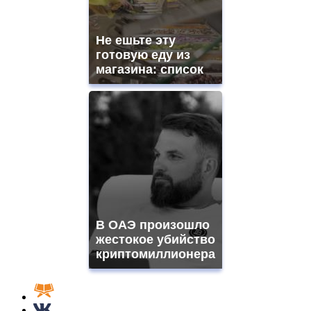
Не ешьте эту
готовую еду из
магазина: список
В ОАЭ произошло
жестокое убийство
криптомиллионера