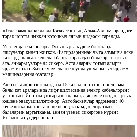
«Телеграм» каналларда Казахстанның Алма-Ата шәһәрендәге
торак йортта чыккан коточкыч янгын видеосы таралды.
Ут эчендәге кешеләргә булышырга күрше йортларда
яшәүчеләр килеп җиткән. Фатирларыннан чыга алмыйча өске
катларда калган кешеләр башта тәрәзәдән балаларын тотып
ата, аннары үзләре дә сикерә. Аста аларны тотып алырга
ярдәм итәләр. Зыян күрүчеләрне шунда ук «ашыгыч ярдәм»
машиналарына озаталар.
Аккент микрорайонындагы 16 катлы йортының 5нче һәм
6нчы кат араларында лифт шахтасында электр кабельләренә
ут капкан. Йортның югары катларында яшәүче йөздән артык
кешене эвакуацияләгәннәр. Автобаскычлар ярдәмендә 40
кеше коткарылган. әни кешенең тәрәзәдән чиратлап
балаларын ыргытканы, аннан үзенең сикергәне күренә.
Янгынны сүндергәннәр.