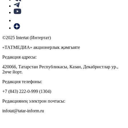
©2025 Intertat (Интертат)
«ТАТМЕДИА» акционерлык җәмгыяте
Редакция адресы:
420066, Татарстан Республикасы, Казан, Декабристлар ур.,
2нче йорт.
Редакция телефоны:
+7 (843) 222-0-999 (1304)
Редакциянең электрон почтасы:
infotat@tatar-inform.ru