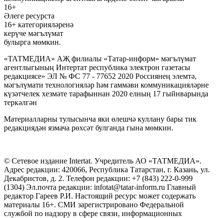
16+
Әлеге ресурста
16+ категорияләренә
керүче мәгълүмат
булырга мөмкин.
«ТАТМЕДИА» АҖ филиалы «Татар-информ» мәгълүмат
агентлыгының Интертат республика электрон газетасы
редакциясе» ЭЛ № ФС 77 - 77652 2020 Россиянең элемтә,
мәгълүмати технологияләр һәм гаммәви коммуникацияләрне
күзәтчелек хезмәте тарафыннан 2020 елның 17 гыйнварында
теркәлгән
Материалларны тулысынча яки өлешчә куллану бары тик
редакциядән язмача рөхсәт булганда гына мөмкин.
© Сетевое издание Intertat. Учредитель АО «ТАТМЕДИА».
Адрес редакции: 420066, Республика Татарстан, г. Казань, ул.
Декабристов, д. 2. Телефон редакции: +7 (843) 222-0-999
(1304) Эл.почта редакции: infotat@tatar-inform.ru Главный
редактор Гареев Р.И. Настоящий ресурс может содержать
материалы 16+. СМИ зарегистрировано Федеральной
службой по надзору в сфере связи, информационных