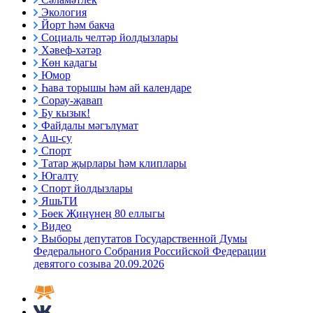
Экология
Йорт һәм бакча
Социаль челтәр йолдызлары
Хәвеф-хәтәр
Көн кадагы
Юмор
Һава торышы һәм ай календаре
Сорау-җавап
Бу кызык!
Файдалы мәгълүмат
Аш-су
Спорт
Татар җырлары һәм клиплары
Югалту
Спорт йолдызлары
ЯшьТИ
Бөек Җиңүнең 80 еллыгы
Видео
Выборы депутатов Государственной Думы
Федерального Собрания Российской Федерации
девятого созыва 20.09.2026