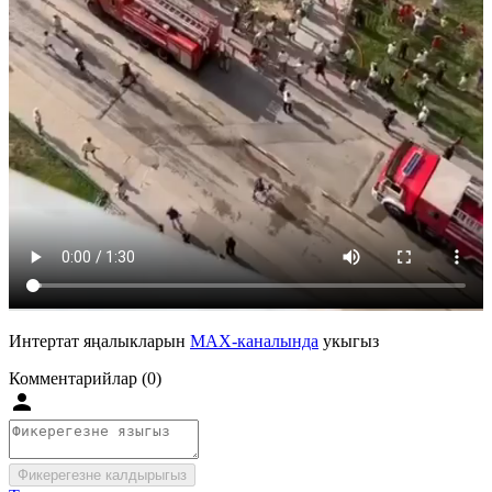
Интертат яңалыкларын
MAX-каналында
укыгыз
Комментарийлар (0)
Фикерегезне калдырыгыз