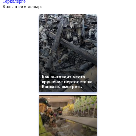
Теркәлергә
Калган символлар:
Как выглядит место
крушение вертолета на
Кавказе: смотреть