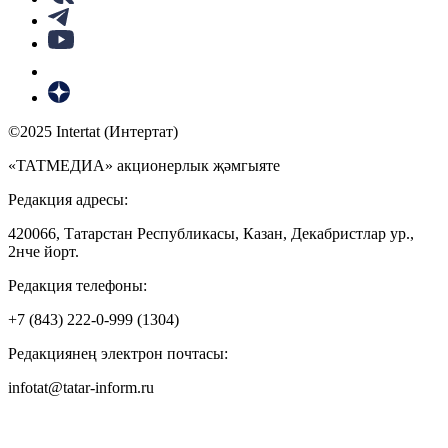
©2025 Intertat (Интертат)
«ТАТМЕДИА» акционерлык җәмгыяте
Редакция адресы:
420066, Татарстан Республикасы, Казан, Декабристлар ур.,
2нче йорт.
Редакция телефоны:
+7 (843) 222-0-999 (1304)
Редакциянең электрон почтасы:
infotat@tatar-inform.ru