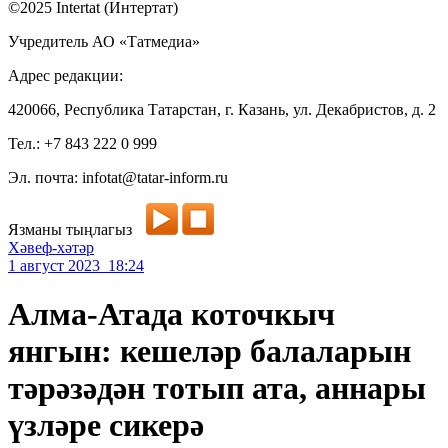
©2025 Intertat (Интертат)
Учредитель АО «Татмедиа»
Адрес редакции:
420066, Республика Татарстан, г. Казань, ул. Декабристов, д. 2
Тел.: +7 843 222 0 999
Эл. почта: infotat@tatar-inform.ru
Язманы тыңлагыз
Хәвеф-хәтәр
1 август 2023 18:24
Алма-Атада коточкыч
янгын: кешеләр балаларын
тәрәзәдән тотып ата, аннары
үзләре сикерә