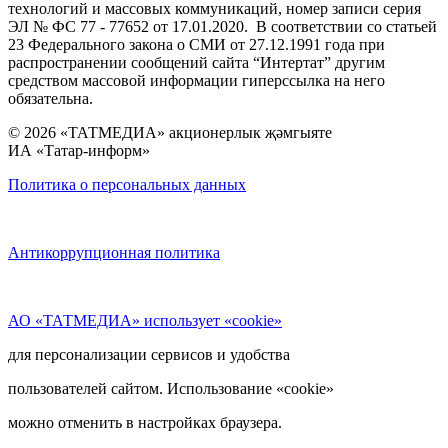
технологий и массовых коммуникаций, номер записи серия
ЭЛ № ФС 77 - 77652 от 17.01.2020. В соответствии со статьей
23 Федерального закона о СМИ от 27.12.1991 года при
распространении сообщений сайта “Интертат” другим
средством массовой информации гиперссылка на него
обязательна.
© 2026 «ТАТМЕДИА» акционерлык җәмгыяте
ИА «Татар-информ»
Политика о персональных данных
Антикоррупционная политика
АО «ТАТМЕДИА» использует «cookie»
для персонализации сервисов и удобства
пользователей сайтом. Использование «cookie»
можно отменить в настройках браузера.