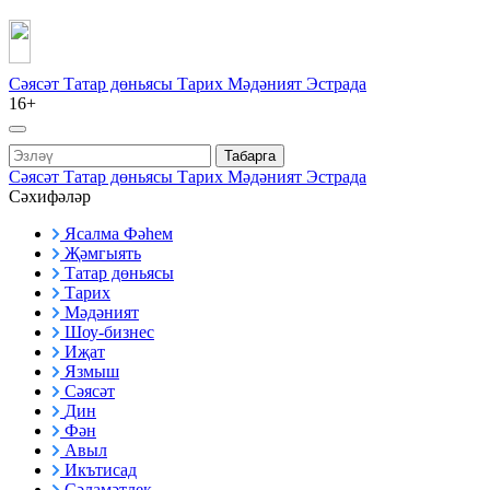
Сәясәт
Татар дөньясы
Тарих
Мәдәният
Эстрада
16+
Табарга
Сәясәт
Татар дөньясы
Тарих
Мәдәният
Эстрада
Сәхифәләр
Ясалма Фәһем
Җәмгыять
Татар дөньясы
Тарих
Мәдәният
Шоу-бизнес
Иҗат
Язмыш
Сәясәт
Дин
Фән
Авыл
Икътисад
Сәламәтлек