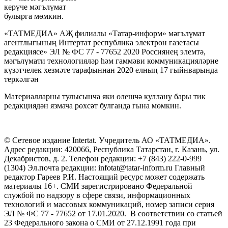
керүче мәгълүмат
булырга мөмкин.
«ТАТМЕДИА» АҖ филиалы «Татар-информ» мәгълүмат
агентлыгының Интертат республика электрон газетасы
редакциясе» ЭЛ № ФС 77 - 77652 2020 Россиянең элемтә,
мәгълүмати технологияләр һәм гаммәви коммуникацияләрне
күзәтчелек хезмәте тарафыннан 2020 елның 17 гыйнварында
теркәлгән
Материалларны тулысынча яки өлешчә куллану бары тик
редакциядән язмача рөхсәт булганда гына мөмкин.
© Сетевое издание Intertat. Учредитель АО «ТАТМЕДИА».
Адрес редакции: 420066, Республика Татарстан, г. Казань, ул.
Декабристов, д. 2. Телефон редакции: +7 (843) 222-0-999
(1304) Эл.почта редакции: infotat@tatar-inform.ru Главный
редактор Гареев Р.И. Настоящий ресурс может содержать
материалы 16+. СМИ зарегистрировано Федеральной
службой по надзору в сфере связи, информационных
технологий и массовых коммуникаций, номер записи серия
ЭЛ № ФС 77 - 77652 от 17.01.2020. В соответствии со статьей
23 Федерального закона о СМИ от 27.12.1991 года при