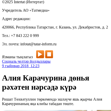
©2025 Intertat (Интертат)
Учредитель АО «Татмедиа»
Адрес редакции:
420066, Республика Татарстан, г. Казань, ул. Декабристов, д. 2
Тел.: +7 843 222 0 999
Эл. почта: infotat@tatar-inform.ru
Язманы тыңлагыз
Социаль челтәр йолдызлары
9 гыйнвар 2018 12:23
Алия Карачурина дөнья
рәхәтен нәрсәдә күрә
Ришат Төхвәтуллин төркемендә эшләүче яшь җырчы Алия
Карачуринаның яңа клибы табадан төште.