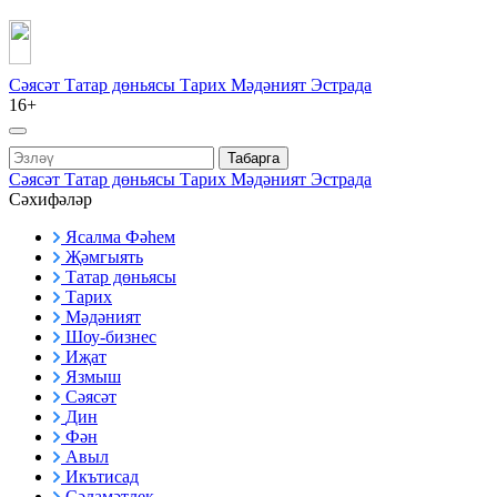
Сәясәт
Татар дөньясы
Тарих
Мәдәният
Эстрада
16+
Табарга
Сәясәт
Татар дөньясы
Тарих
Мәдәният
Эстрада
Сәхифәләр
Ясалма Фәһем
Җәмгыять
Татар дөньясы
Тарих
Мәдәният
Шоу-бизнес
Иҗат
Язмыш
Сәясәт
Дин
Фән
Авыл
Икътисад
Сәламәтлек