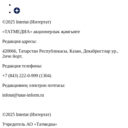
©2025 Intertat (Интертат)
«ТАТМЕДИА» акционерлык җәмгыяте
Редакция адресы:
420066, Татарстан Республикасы, Казан, Декабристлар ур.,
2нче йорт.
Редакция телефоны:
+7 (843) 222-0-999 (1304)
Редакциянең электрон почтасы:
infotat@tatar-inform.ru
©2025 Intertat (Интертат)
Учредитель АО «Татмедиа»