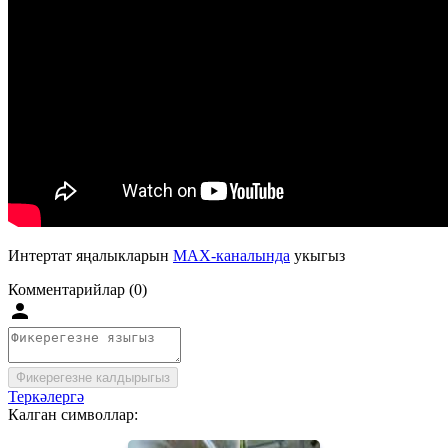
Интертат яңалыкларын
MAX-каналында
укыгыз
Комментарийлар (0)
Фикерегезне калдырыгыз
Теркәлергә
Калган символлар: