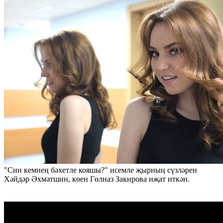
"Син кемнең бәхетле кояшы?" исемле җырның сүзләрен
Хәйдәр Әхмәтшин, көен Гөлназ Закирова иҗат иткән.