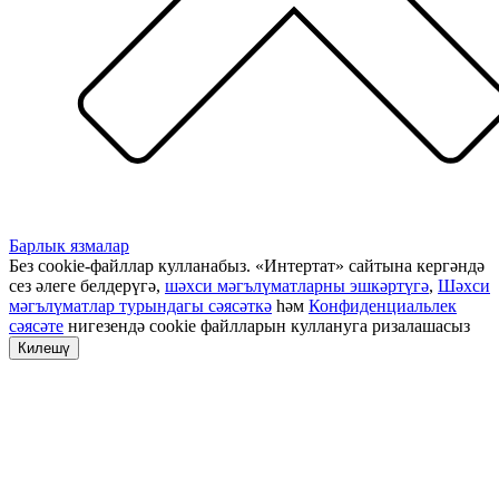
Барлык язмалар
Без cookie-файллар кулланабыз. «Интертат» сайтына кергәндә
сез әлеге белдерүгә,
шәхси мәгълүматларны эшкәртүгә
,
Шәхси
мәгълүматлар турындагы сәясәткә
һәм
Конфиденциальлек
сәясәте
нигезендә cookie файлларын куллануга ризалашасыз
Килешү