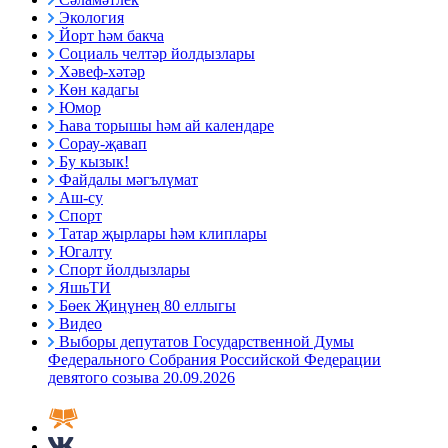
Экология
Йорт һәм бакча
Социаль челтәр йолдызлары
Хәвеф-хәтәр
Көн кадагы
Юмор
Һава торышы һәм ай календаре
Сорау-җавап
Бу кызык!
Файдалы мәгълүмат
Аш-су
Спорт
Татар җырлары һәм клиплары
Югалту
Спорт йолдызлары
ЯшьТИ
Бөек Җиңүнең 80 еллыгы
Видео
Выборы депутатов Государственной Думы
Федерального Собрания Российской Федерации
девятого созыва 20.09.2026