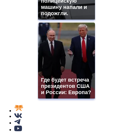
полицейскую
машину напали и
подожгли.
Где будет встреча
президентов США
и России: Европа?