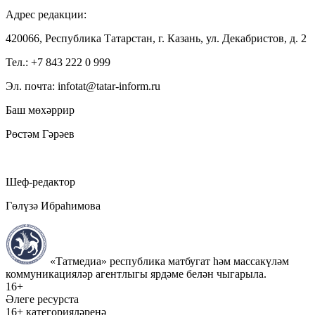
Адрес редакции:
420066, Республика Татарстан, г. Казань, ул. Декабристов, д. 2
Тел.: +7 843 222 0 999
Эл. почта: infotat@tatar-inform.ru
Баш мөхәррир
Рөстәм Гәрәев
Шеф-редактор
Гөлүзә Ибраһимова
«Татмедиа» республика матбугат һәм массакүләм
коммуникацияләр агентлыгы ярдәме белән чыгарыла.
16+
Әлеге ресурста
16+ категорияләренә