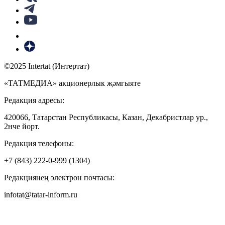
©2025 Intertat (Интертат)
«ТАТМЕДИА» акционерлык җәмгыяте
Редакция адресы:
420066, Татарстан Республикасы, Казан, Декабристлар ур.,
2нче йорт.
Редакция телефоны:
+7 (843) 222-0-999 (1304)
Редакциянең электрон почтасы:
infotat@tatar-inform.ru