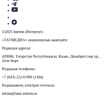
©2025 Intertat (Интертат)
«ТАТМЕДИА» акционерлык җәмгыяте
Редакция адресы:
420066, Татарстан Республикасы, Казан, Декабристлар ур.,
2нче йорт.
Редакция телефоны:
+7 (843) 222-0-999 (1304)
Редакциянең электрон почтасы:
infotat@tatar-inform.ru