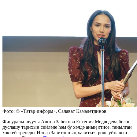
Фото: © «Татар-информ», Салават Камалетдинов
Фигуралы шуучы Алинә Заһитова Евгения Медведева белән
дуслашу тарихын сөйләде һәм бу хәлдә аның әтисе, танылган
хоккей тренеры Илназ Заһитовның хәлиткеч роль уйнавын