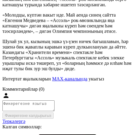
катнашуы турында хәбәрне ишетеп тәэсирләнгән.
«Молодцы, күптән вакыт иде. Май аенда синең сайтта
«Евгения Медведева – «Ассоль» рок-мюзиклында яңа
катнашучы» дигән яңалыкны күреп һәм сөендем һәм
тәэсирләндем», – дигән Олимпия чемпионының әтисе.
Шулай ук ул, кызының эшкә үз-үзен ничек багышлавын, һәр
эшенә бик җаваплы каравын күреп дулкынлануын да әйтте.
Казандагы «Хранители времени» спектакле һәм
Петербургтагы «Ассоль» музыкаль спектакле кебек элекке
уңышлары искә төшереп, ул «боларның һәммәсе дә илһам һәм
иҗат тулы бик зур эш булды» диде.
Интертат яңалыкларын
MAX-каналында
укыгыз
Комментарийлар (0)
Фикерегезне калдырыгыз
Теркәлергә
Калган символлар: