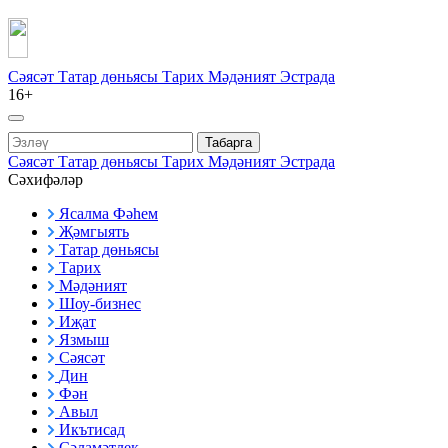
Сәясәт
Татар дөньясы
Тарих
Мәдәният
Эстрада
16+
Табарга
Сәясәт
Татар дөньясы
Тарих
Мәдәният
Эстрада
Сәхифәләр
Ясалма Фәһем
Җәмгыять
Татар дөньясы
Тарих
Мәдәният
Шоу-бизнес
Иҗат
Язмыш
Сәясәт
Дин
Фән
Авыл
Икътисад
Сәламәтлек