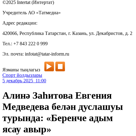
©2025 Intertat (Интертат)
Учредитель АО «Татмедиа»
Адрес редакции:
420066, Республика Татарстан, г. Казань, ул. Декабристов, д. 2
Тел.: +7 843 222 0 999
Эл. почта: infotat@tatar-inform.ru
Язманы тыңлагыз
Спорт йолдызлары
5 декабрь 2025 11:00
Алинә Заһитова Евгения
Медведева белән дуслашуы
турында: «Беренче адым
ясау авыр»