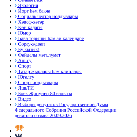
Экология
Йорт һәм бакча
Социаль челтәр йолдызлары
Хәвеф-хәтәр
Көн кадагы
Юмор
Һава торышы һәм ай календаре
Сорау-җавап
Бу кызык!
Файдалы мәгълүмат
Аш-су
Спорт
Татар җырлары һәм клиплары
Югалту
Спорт йолдызлары
ЯшьТИ
Бөек Җиңүнең 80 еллыгы
Видео
Выборы депутатов Государственной Думы
Федерального Собрания Российской Федерации
девятого созыва 20.09.2026