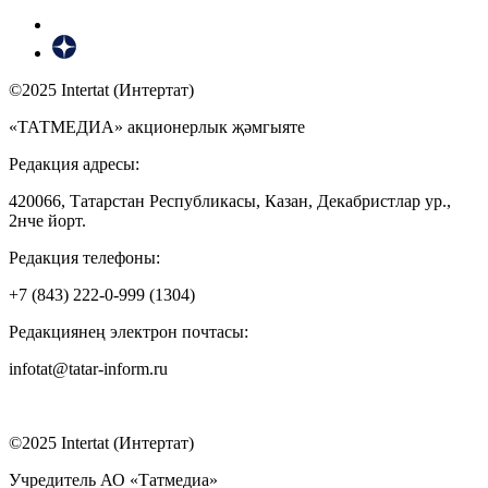
©2025 Intertat (Интертат)
«ТАТМЕДИА» акционерлык җәмгыяте
Редакция адресы:
420066, Татарстан Республикасы, Казан, Декабристлар ур.,
2нче йорт.
Редакция телефоны:
+7 (843) 222-0-999 (1304)
Редакциянең электрон почтасы:
infotat@tatar-inform.ru
©2025 Intertat (Интертат)
Учредитель АО «Татмедиа»