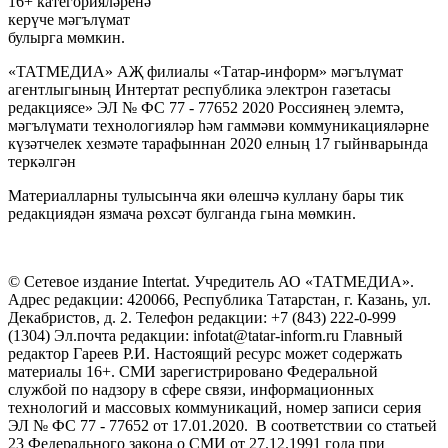
16+ категорияләренә
керүче мәгълүмат
булырга мөмкин.
«ТАТМЕДИА» АҖ филиалы «Татар-информ» мәгълүмат
агентлыгының Интертат республика электрон газетасы
редакциясе» ЭЛ № ФС 77 - 77652 2020 Россиянең элемтә,
мәгълүмати технологияләр һәм гаммәви коммуникацияләрне
күзәтчелек хезмәте тарафыннан 2020 елның 17 гыйнварында
теркәлгән
Материалларны тулысынча яки өлешчә куллану бары тик
редакциядән язмача рөхсәт булганда гына мөмкин.
© Сетевое издание Intertat. Учредитель АО «ТАТМЕДИА».
Адрес редакции: 420066, Республика Татарстан, г. Казань, ул.
Декабристов, д. 2. Телефон редакции: +7 (843) 222-0-999
(1304) Эл.почта редакции: infotat@tatar-inform.ru Главный
редактор Гареев Р.И. Настоящий ресурс может содержать
материалы 16+. СМИ зарегистрировано Федеральной
службой по надзору в сфере связи, информационных
технологий и массовых коммуникаций, номер записи серия
ЭЛ № ФС 77 - 77652 от 17.01.2020. В соответствии со статьей
23 Федерального закона о СМИ от 27.12.1991 года при