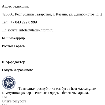
Адрес редакции:
420066, Республика Татарстан, г. Казань, ул. Декабристов, д. 2
Тел.: +7 843 222 0 999
Эл. почта: infotat@tatar-inform.ru
Баш мөхәррир
Рөстәм Гәрәев
Шеф-редактор
Гөлүзә Ибраһимова
«Татмедиа» республика матбугат һәм массакүләм
коммуникацияләр агентлыгы ярдәме белән чыгарыла.
16+
Әлеге ресурста