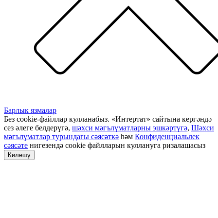
Барлык язмалар
Без cookie-файллар кулланабыз. «Интертат» сайтына кергәндә
сез әлеге белдерүгә,
шәхси мәгълүматларны эшкәртүгә
,
Шәхси
мәгълүматлар турындагы сәясәткә
һәм
Конфиденциальлек
сәясәте
нигезендә cookie файлларын куллануга ризалашасыз
Килешү