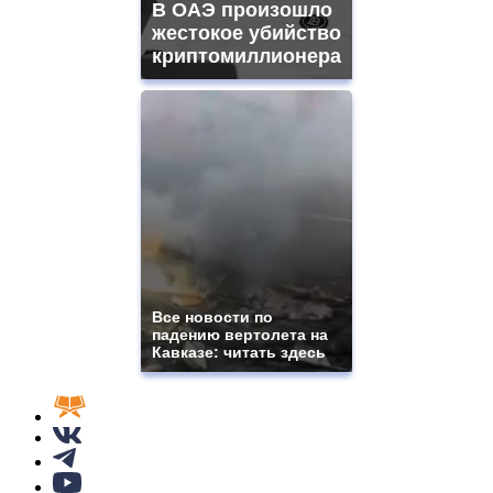
В ОАЭ произошло
жестокое убийство
криптомиллионера
Все новости по
падению вертолета на
Кавказе: читать здесь