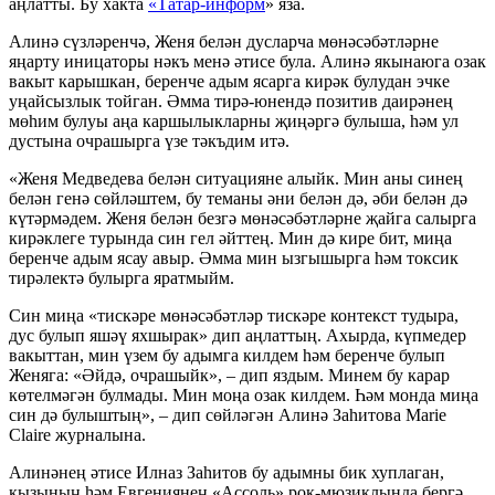
аңлатты. Бу хакта
«Татар-информ
» яза.
Алинә сүзләренчә, Женя белән дусларча мөнәсәбәтләрне
яңарту иницаторы нәкъ менә әтисе була. Алинә якынаюга озак
вакыт карышкан, беренче адым ясарга кирәк булудан эчке
уңайсызлык тойган. Әмма тирә-юнендә позитив даирәнең
мөһим булуы аңа каршылыкларны җиңәргә булыша, һәм ул
дустына очрашырга үзе тәкъдим итә.
«Женя Медведева белән ситуацияне алыйк. Мин аны синең
белән генә сөйләштем, бу теманы әни белән дә, әби белән дә
күтәрмәдем. Женя белән безгә мөнәсәбәтләрне җайга салырга
кирәклеге турында син гел әйттең. Мин дә кире бит, миңа
беренче адым ясау авыр. Әмма мин ызгышырга һәм токсик
тирәлектә булырга яратмыйм.
Син миңа «тискәре мөнәсәбәтләр тискәре контекст тудыра,
дус булып яшәү яхшырак» дип аңлаттың. Ахырда, күпмедер
вакыттан, мин үзем бу адымга килдем һәм беренче булып
Женяга: «Әйдә, очрашыйк», – дип яздым. Минем бу карар
көтелмәгән булмады. Мин моңа озак килдем. Һәм монда миңа
син дә булыштың», – дип сөйләгән Алинә Заһитова Marie
Claire журналына.
Алинәнең әтисе Илназ Заһитов бу адымны бик хуплаган,
кызының һәм Евгениянең «Ассоль» рок-мюзиклында бергә