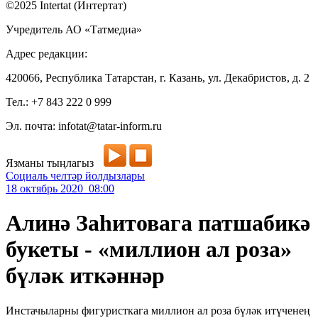
©2025 Intertat (Интертат)
Учредитель АО «Татмедиа»
Адрес редакции:
420066, Республика Татарстан, г. Казань, ул. Декабристов, д. 2
Тел.: +7 843 222 0 999
Эл. почта: infotat@tatar-inform.ru
Язманы тыңлагыз
Социаль челтәр йолдызлары
18 октябрь 2020 08:00
Алинә Заһитовага патшабикә
букеты - «миллион ал роза»
бүләк иткәннәр
Инстачыларны фигуристкага миллион ал роза бүләк итүченең