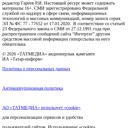
редактор Гареев Р.И. Настоящий ресурс может содержать
материалы 16+. СМИ зарегистрировано Федеральной
службой по надзору в сфере связи, информационных
технологий и массовых коммуникаций, номер записи серия
ЭЛ № ФС 77 - 77652 от 17.01.2020. В соответствии со статьей
23 Федерального закона о СМИ от 27.12.1991 года при
распространении сообщений сайта “Интертат” другим
средством массовой информации гиперссылка на него
обязательна.
© 2026 «ТАТМЕДИА» акционерлык җәмгыяте
ИА «Татар-информ»
Политика о персональных данных
Антикоррупционная политика
АО «ТАТМЕДИА» использует «cookie»
для персонализации сервисов и удобства
пользователей сайтом. Использование «cookie»