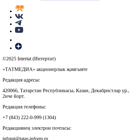
©2025 Intertat (Интертат)
«ТАТМЕДИА» акционерлык җәмгыяте
Редакция адресы:
420066, Татарстан Республикасы, Казан, Декабристлар ур.,
2нче йорт.
Редакция телефоны:
+7 (843) 222-0-999 (1304)
Редакциянең электрон почтасы:
infotat@tatar-inform.ru