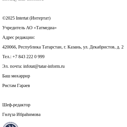
©2025 Intertat (Интертат)
Учредитель АО «Татмедиа»
Адрес редакции:
420066, Республика Татарстан, г. Казань, ул. Декабристов, д. 2
Тел.: +7 843 222 0 999
Эл. почта: infotat@tatar-inform.ru
Баш мөхәррир
Рөстәм Гәрәев
Шеф-редактор
Гөлүзә Ибраһимова