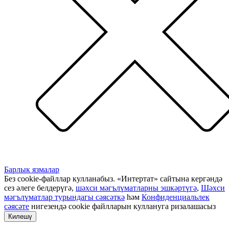
Барлык язмалар
Без cookie-файллар кулланабыз. «Интертат» сайтына кергәндә
сез әлеге белдерүгә,
шәхси мәгълүматларны эшкәртүгә
,
Шәхси
мәгълүматлар турындагы сәясәткә
һәм
Конфиденциальлек
сәясәте
нигезендә cookie файлларын куллануга ризалашасыз
Килешү