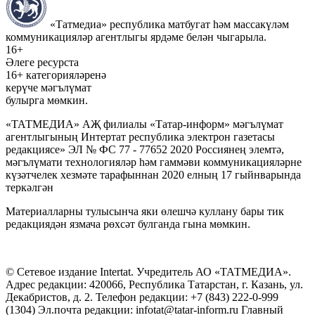
«Татмедиа» республика матбугат һәм массакүләм
коммуникацияләр агентлыгы ярдәме белән чыгарыла.
16+
Әлеге ресурста
16+ категорияләренә
керүче мәгълүмат
булырга мөмкин.
«ТАТМЕДИА» АҖ филиалы «Татар-информ» мәгълүмат
агентлыгының Интертат республика электрон газетасы
редакциясе» ЭЛ № ФС 77 - 77652 2020 Россиянең элемтә,
мәгълүмати технологияләр һәм гаммәви коммуникацияләрне
күзәтчелек хезмәте тарафыннан 2020 елның 17 гыйнварында
теркәлгән
Материалларны тулысынча яки өлешчә куллану бары тик
редакциядән язмача рөхсәт булганда гына мөмкин.
© Сетевое издание Intertat. Учредитель АО «ТАТМЕДИА».
Адрес редакции: 420066, Республика Татарстан, г. Казань, ул.
Декабристов, д. 2. Телефон редакции: +7 (843) 222-0-999
(1304) Эл.почта редакции: infotat@tatar-inform.ru Главный