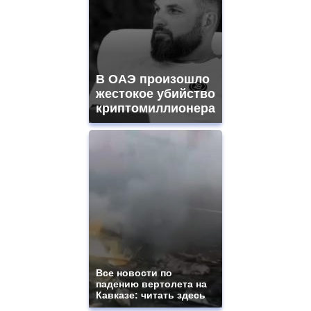
В ОАЭ произошло
жестокое убийство
криптомиллионера
Все новости по
падению вертолета на
Кавказе: читать здесь