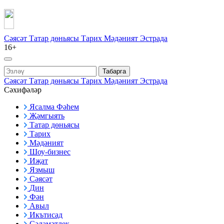
Сәясәт
Татар дөньясы
Тарих
Мәдәният
Эстрада
16+
Табарга
Сәясәт
Татар дөньясы
Тарих
Мәдәният
Эстрада
Сәхифәләр
Ясалма Фәһем
Җәмгыять
Татар дөньясы
Тарих
Мәдәният
Шоу-бизнес
Иҗат
Язмыш
Сәясәт
Дин
Фән
Авыл
Икътисад
Сәламәтлек