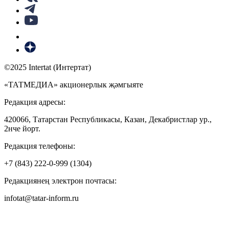
©2025 Intertat (Интертат)
«ТАТМЕДИА» акционерлык җәмгыяте
Редакция адресы:
420066, Татарстан Республикасы, Казан, Декабристлар ур.,
2нче йорт.
Редакция телефоны:
+7 (843) 222-0-999 (1304)
Редакциянең электрон почтасы:
infotat@tatar-inform.ru