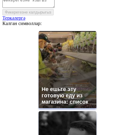
Фикерегезне калдырыгыз
Теркәлергә
Калган символлар:
Не ешьте эту
готовую еду из
магазина: список