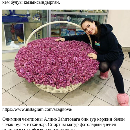
кем булуы кызыксындырган.
https://www.instagram.com/azagitova/
Олимпия чемпионы Алинә Заһитовага бик зур кәрҗин белән
чәчәк бүләк иткәннәр. Спортчы матур фотоларын үзенең
инстаграм сәхифәсенә урнаштырган.