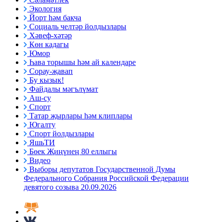
Экология
Йорт һәм бакча
Социаль челтәр йолдызлары
Хәвеф-хәтәр
Көн кадагы
Юмор
Һава торышы һәм ай календаре
Сорау-җавап
Бу кызык!
Файдалы мәгълүмат
Аш-су
Спорт
Татар җырлары һәм клиплары
Югалту
Спорт йолдызлары
ЯшьТИ
Бөек Җиңүнең 80 еллыгы
Видео
Выборы депутатов Государственной Думы
Федерального Собрания Российской Федерации
девятого созыва 20.09.2026