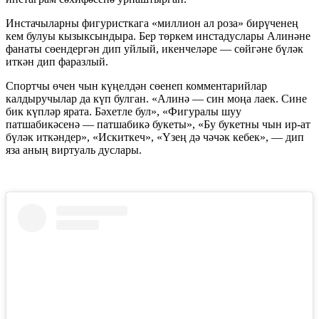
Инстачыларны фигуристкага «миллион ал роза» бирүченең
кем булуы кызыксындыра. Бер төркем инстадуслары Алинәне
фанаты сөендергән дип уйлый, икенчеләре — сөйгәне бүләк
иткән дип фаразлый.
Спортчы өчен чын күңелдән сөенеп комментарийлар
калдыручылар да күп булган. «Алинә — син моңа лаек. Сине
бик күпләр ярата. Бәхетле бул», «Фигуралы шуу
патшабикәсенә — патшабикә букеты», «Бу букетны чын ир-ат
бүләк иткәндер», «Искиткеч», «Үзең дә чәчәк кебек», — дип
яза аның виртуаль дуслары.