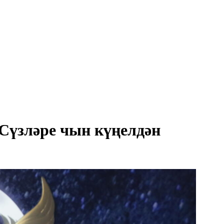
Сүзләре чын күңелдән