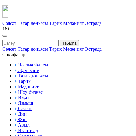
Сәясәт
Татар дөньясы
Тарих
Мәдәният
Эстрада
16+
Табарга
Сәясәт
Татар дөньясы
Тарих
Мәдәният
Эстрада
Сәхифәләр
Ясалма Фәһем
Җәмгыять
Татар дөньясы
Тарих
Мәдәният
Шоу-бизнес
Иҗат
Язмыш
Сәясәт
Дин
Фән
Авыл
Икътисад
Сәламәтлек