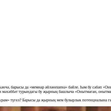
кәнчә, барысы да «мемнар әйләнешенә» бәйле. Һәм бу сәбәп «О
ан мәхәббәт турындагы бу җырның башлыча «Онытмаган, онытмаг
 урам» түгел? Барысы да җырның мем булырлык потенциалына г