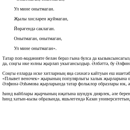
Ул мине онытмаган.
Җылы хисләрен җуймаган,
Йөрәгендә саклаган.
Онытмаган, онытмаган,
Ул мине онытмаган».
Татар поп-мәдәнияте белән бераз гына булса да кызыксынсагы
да, соңгы ике юлны җырлап укыгансыздыр. Әлбәттә, бу Әлфинә
Соңгы елларда иске хитларның яңа сәхнәгә кайтуын еш ишетәб
«Плывет веночек» җырының популярлыгы халык җырларына охш
Әлфинә Әзһәмова җырларында татар фольклор образлары юк, ә
Һинд вайблары җырчының иҗатына шундук диярлек, әле берен
һинд хатын-кызы образында, яшьлегендә Казан университетынд