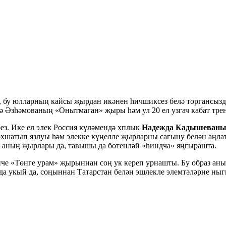
з, бу юлларның кайсы җырдан икәнен һичшиксез белә торгансызд
 Әзһәмованың «Онытмаган» җыры һәм ул 20 ел узгач кабат трен
ез. Ике ел элек Россия күләмендә хплык
Надежда Кадышеван
атып язлуы һәм элекке күңелле җырларны сагыну белән аңлат
 аның җырлары да, тавышы да бөтенләй «һиндча» яңгырашта.
че «Төнге урам» җырыннан соң ук кереп урнашты. Бу образ ан
а укый да, соңыннан Татарстан белән эшлекле элемтәләрне ныг