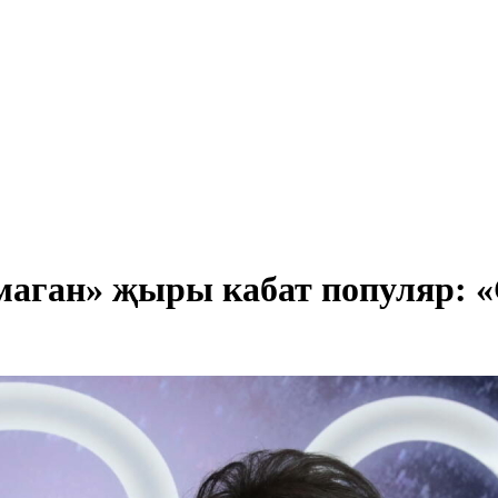
ган» җыры кабат популяр: «