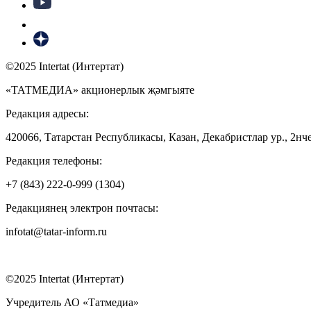
©2025 Intertat (Интертат)
«ТАТМЕДИА» акционерлык җәмгыяте
Редакция адресы:
420066, Татарстан Республикасы, Казан, Декабристлар ур., 2нче
Редакция телефоны:
+7 (843) 222-0-999 (1304)
Редакциянең электрон почтасы:
infotat@tatar-inform.ru
©2025 Intertat (Интертат)
Учредитель АО «Татмедиа»