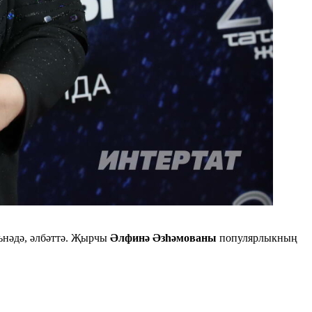
ънәдә, әлбәттә. Җырчы
Әлфинә Әзһәмованы
популярлыкның