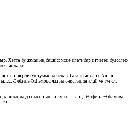
ыр. Хәтта бу язманың башисеменә игътибар итмәгән булсагыз
дка әйләнде.
ы
искә төшерде (ул тумышы белән Татарстаннан). Аның
ылса, Әлфинә Әзһәмова җыры очрагында алай ук түгел.
ың клибында да ныгытылып куйды – анда Әлфинә Әзһәмова
ыта.