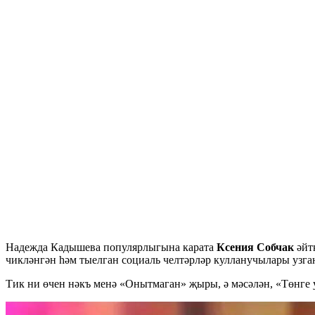
Надежда Кадышева популярлыгына карата
Ксения Собчак
әйт
чикләнгән һәм тыелган социаль челтәрләр кулланучылары узг
Тик ни өчен нәкъ менә «Онытмаган» җыры, ә мәсәлән, «Төнге