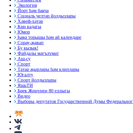
Экология
Йорт һәм бакча
Социаль челтәр йолдызлары
Хәвеф-хәтәр
Көн кадагы
Юмор
Һава торышы һәм ай календаре
Сорау-җавап
Бу кызык!
Файдалы мәгълүмат
Аш-су
Спорт
Татар җырлары һәм клиплары
Югалту
Спорт йолдызлары
ЯшьТИ
Бөек Җиңүнең 80 еллыгы
Видео
Выборы депутатов Государственной Думы Федерального