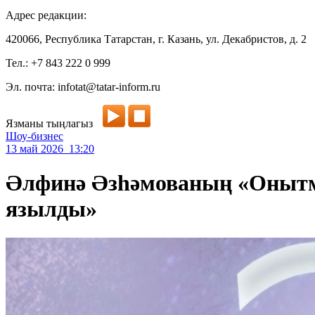
Адрес редакции:
420066, Республика Татарстан, г. Казань, ул. Декабристов, д. 2
Тел.: +7 843 222 0 999
Эл. почта: infotat@tatar-inform.ru
Язманы тыңлагыз
Шоу-бизнес
13 май 2026 13:20
Әлфинә Әзһәмованың «Онытма
язылды»