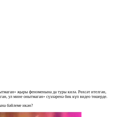
нытмаган» җыры феноменына да туры килә. Рөхсәт ителгән,
ан, ул мине онытмаган» сүзләренә бик күп видео төшерде.
ына бәйлеме икән?