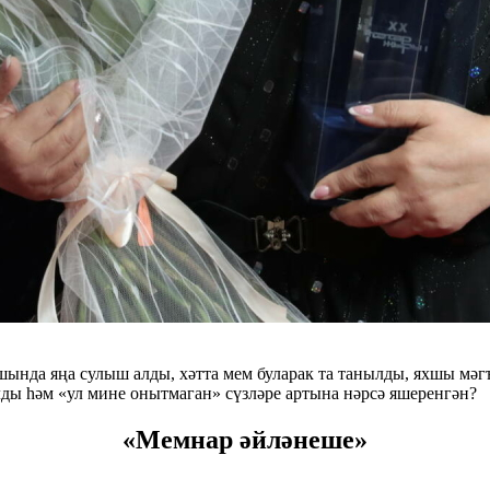
ында яңа сулыш алды, хәтта мем буларак та танылды, яхшы мәг
ды һәм «ул мине онытмаган» сүзләре артына нәрсә яшеренгән?
«Мемнар әйләнеше»