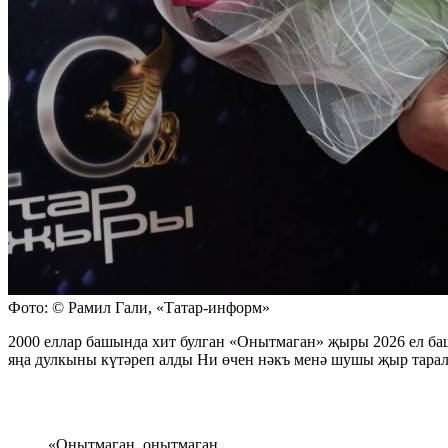
Фото: © Рамил Гали, «Татар-информ»
2000 еллар башында хит булган «Онытмаган» җыры 2026 ел баш
яңа дулкыны күтәреп алды Ни өчен нәкъ менә шушы җыр тарал
«Онытмаган, онытмаган,