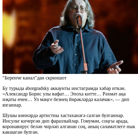
"Беренче канал"дан скриншот
Бу турыда aborgradsky аккаунты инстаграмда хәбәр иткән.
«Александр Борис улы вафат… Эпоха китте… Рәхмәт аңа
иҗаты өчен… Ул мәңге безнең йөрәкләрдә калачак», — дип
язганнар.
Шушы көннәрдә артистны хастаханәгә салган булганнар.
Инсульт кичергән дип фаразлыйлар. Гомумән, соңгы арада,
коронавирус белән чирләп алганан соң, аның сәламәтлеге нык
какшаган булган.