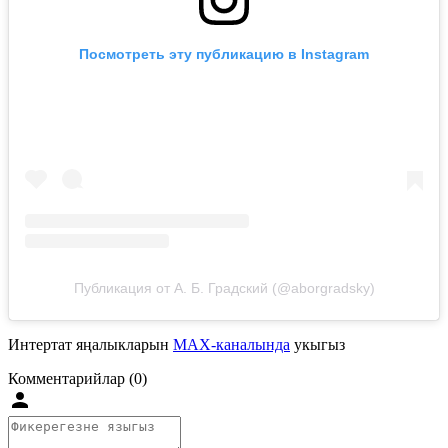
Посмотреть эту публикацию в Instagram
Публикация от А. Б. Градский (@aborgradsky)
Интертат яңалыкларын
MAX-каналында
укыгыз
Комментарийлар (0)