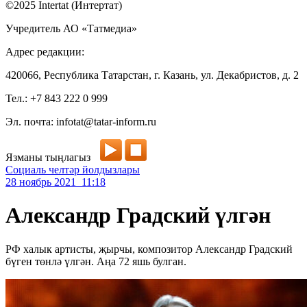
©2025 Intertat (Интертат)
Учредитель АО «Татмедиа»
Адрес редакции:
420066, Республика Татарстан, г. Казань, ул. Декабристов, д. 2
Тел.: +7 843 222 0 999
Эл. почта: infotat@tatar-inform.ru
Язманы тыңлагыз
Социаль челтәр йолдызлары
28 ноябрь 2021 11:18
Александр Градский үлгән
РФ халык артисты, җырчы, композитор Александр Градский
бүген төнлә үлгән. Аңа 72 яшь булган.