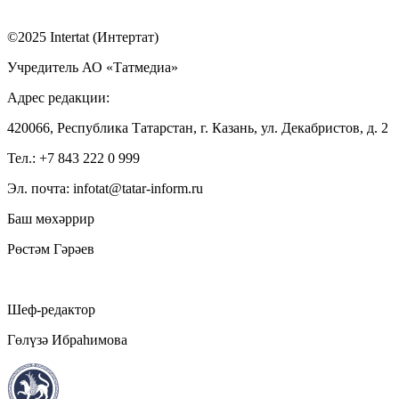
©2025 Intertat (Интертат)
Учредитель АО «Татмедиа»
Адрес редакции:
420066, Республика Татарстан, г. Казань, ул. Декабристов, д. 2
Тел.: +7 843 222 0 999
Эл. почта: infotat@tatar-inform.ru
Баш мөхәррир
Рөстәм Гәрәев
Шеф-редактор
Гөлүзә Ибраһимова