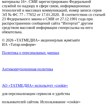
материалы 16+. СМИ зарегистрировано Федеральной
службой по надзору в сфере связи, информационных
технологий и массовых коммуникаций, номер записи серия
ЭЛ № ФС 77 - 77652 от 17.01.2020. В соответствии со статьей
23 Федерального закона о СМИ от 27.12.1991 года при
распространении сообщений сайта “Интертат” другим
средством массовой информации гиперссылка на него
обязательна.
© 2026 «ТАТМЕДИА» акционерлык җәмгыяте
ИА «Татар-информ»
Политика о персональных данных
Антикоррупционная политика
АО «ТАТМЕДИА» использует «cookie»
для персонализации сервисов и удобства
пользователей сайтом. Использование «cookie»