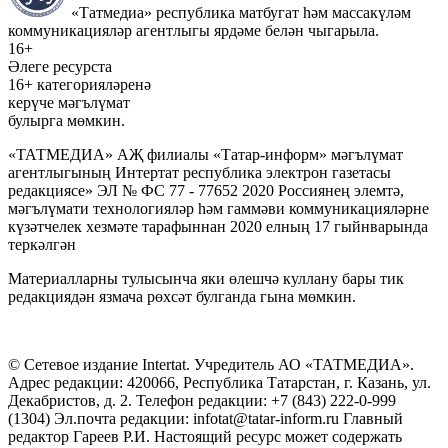
«Татмедиа» республика матбугат һәм массакүләм
коммуникацияләр агентлыгы ярдәме белән чыгарыла.
16+
Әлеге ресурста
16+ категорияләренә
керүче мәгълүмат
булырга мөмкин.
«ТАТМЕДИА» АҖ филиалы «Татар-информ» мәгълүмат
агентлыгының Интертат республика электрон газетасы
редакциясе» ЭЛ № ФС 77 - 77652 2020 Россиянең элемтә,
мәгълүмати технологияләр һәм гаммәви коммуникацияләрне
күзәтчелек хезмәте тарафыннан 2020 елның 17 гыйнварында
теркәлгән
Материалларны тулысынча яки өлешчә куллану бары тик
редакциядән язмача рөхсәт булганда гына мөмкин.
© Сетевое издание Intertat. Учредитель АО «ТАТМЕДИА».
Адрес редакции: 420066, Республика Татарстан, г. Казань, ул.
Декабристов, д. 2. Телефон редакции: +7 (843) 222-0-999
(1304) Эл.почта редакции: infotat@tatar-inform.ru Главный
редактор Гареев Р.И. Настоящий ресурс может содержать