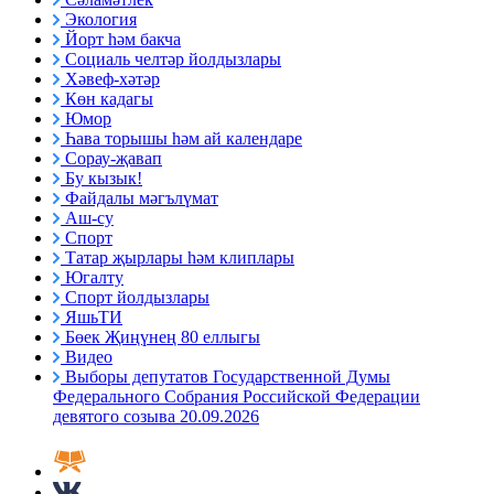
Экология
Йорт һәм бакча
Социаль челтәр йолдызлары
Хәвеф-хәтәр
Көн кадагы
Юмор
Һава торышы һәм ай календаре
Сорау-җавап
Бу кызык!
Файдалы мәгълүмат
Аш-су
Спорт
Татар җырлары һәм клиплары
Югалту
Спорт йолдызлары
ЯшьТИ
Бөек Җиңүнең 80 еллыгы
Видео
Выборы депутатов Государственной Думы
Федерального Собрания Российской Федерации
девятого созыва 20.09.2026