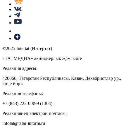
©2025 Intertat (Интертат)
«ТАТМЕДИА» акционерлык җәмгыяте
Редакция адресы:
420066, Татарстан Республикасы, Казан, Декабристлар ур.,
2нче йорт.
Редакция телефоны:
+7 (843) 222-0-999 (1304)
Редакциянең электрон почтасы:
infotat@tatar-inform.ru