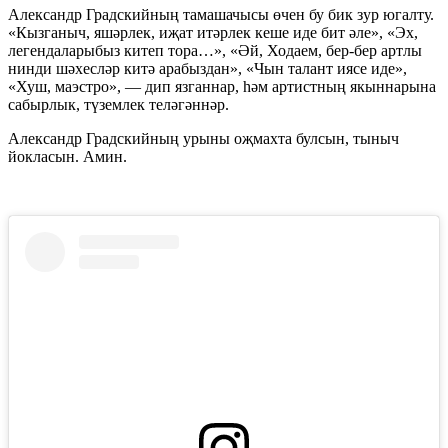
Александр Градскийның тамашачысы өчен бу бик зур югалту.
«Кызганыч, яшәрлек, иҗат итәрлек кеше иде бит әле», «Эх,
легендаларыбыз китеп тора…», «Әй, Ходаем, бер-бер артлы
нинди шәхесләр китә арабыздан», «Чын талант иясе иде»,
«Хуш, маэстро», — дип язганнар, һәм артистның якыннарына
сабырлык, түземлек теләгәннәр.
Александр Градскийның урыны оҗмахта булсын, тыныч
йокласын. Амин.