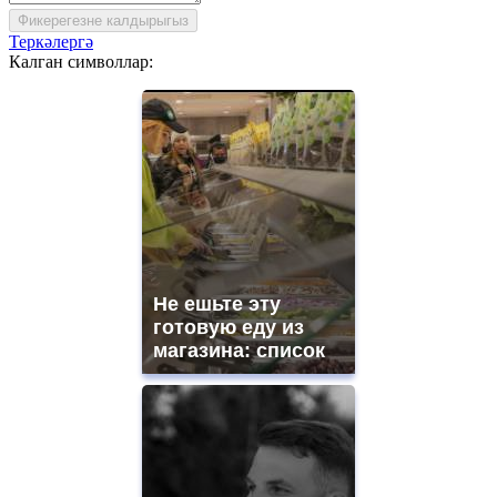
Фикерегезне калдырыгыз
Теркәлергә
Калган символлар:
Не ешьте эту
готовую еду из
магазина: список