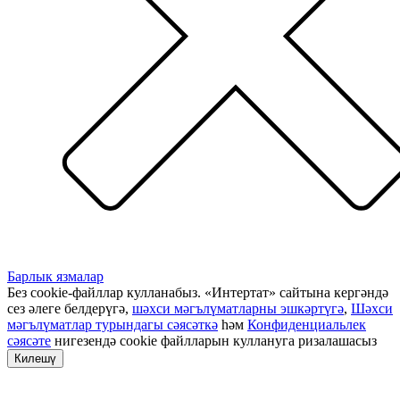
Барлык язмалар
Без cookie-файллар кулланабыз. «Интертат» сайтына кергәндә
сез әлеге белдерүгә,
шәхси мәгълүматларны эшкәртүгә
,
Шәхси
мәгълүматлар турындагы сәясәткә
һәм
Конфиденциальлек
сәясәте
нигезендә cookie файлларын куллануга ризалашасыз
Килешү