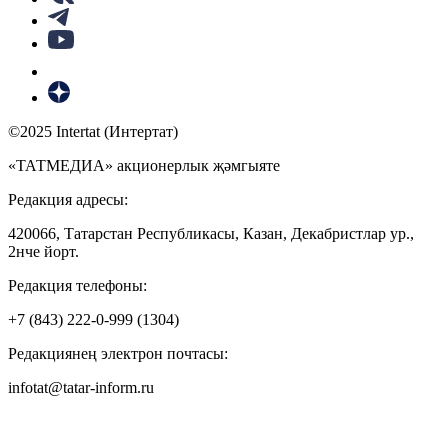
©2025 Intertat (Интертат)
«ТАТМЕДИА» акционерлык җәмгыяте
Редакция адресы:
420066, Татарстан Республикасы, Казан, Декабристлар ур.,
2нче йорт.
Редакция телефоны:
+7 (843) 222-0-999 (1304)
Редакциянең электрон почтасы:
infotat@tatar-inform.ru