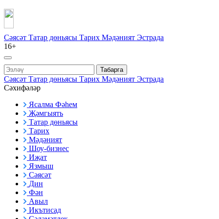
Сәясәт
Татар дөньясы
Тарих
Мәдәният
Эстрада
16+
Табарга
Сәясәт
Татар дөньясы
Тарих
Мәдәният
Эстрада
Сәхифәләр
Ясалма Фәһем
Җәмгыять
Татар дөньясы
Тарих
Мәдәният
Шоу-бизнес
Иҗат
Язмыш
Сәясәт
Дин
Фән
Авыл
Икътисад
Сәламәтлек