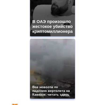
В ОАЭ произошло
жестокое убийство
криптомиллионера
Все новости по
падению вертолета на
Кавказе: читать здесь