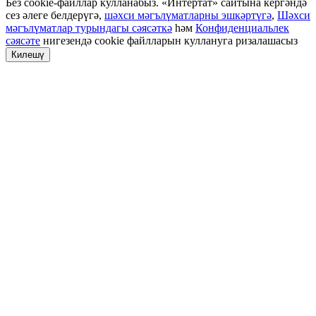
Без cookie-файллар кулланабыз. «Интертат» сайтына кергәндә
сез әлеге белдерүгә,
шәхси мәгълүматларны эшкәртүгә
,
Шәхси
мәгълүматлар турындагы сәясәткә
һәм
Конфиденциальлек
сәясәте
нигезендә cookie файлларын куллануга ризалашасыз
Килешү