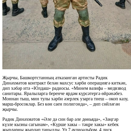
Җырчы, Башкортстанның атказанган артисты Радик
Динәхмәтов контракт белән махсус хәрби операциягә киткән,
дип хәбәр итә «Юлдаш» радиосы. «Минем вазифа – медвзвод
санитары. Яралыларга беренче ярдәм күрсәтергә өйрәнәбез.
Моннан тыш, мин тулы хәрби әзерлек узарга тиеш – окоп казу,
марш-бросоклар. Без көн саен полигонда», – дип сөйләгән
җырчы.
Радик Динәхмәтов «Әле дә син бар әле дөньяда», «Зәңгәр
күзле кызны сагынам», «Күрше хакы – тәңре хакы» кебек
җырларны җырлап танылды. Ул 7 аудиоальбом, 4 диск