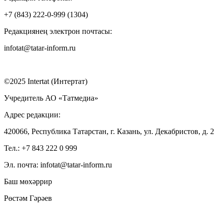
+7 (843) 222-0-999 (1304)
Редакциянең электрон почтасы:
infotat@tatar-inform.ru
©2025 Intertat (Интертат)
Учредитель АО «Татмедиа»
Адрес редакции:
420066, Республика Татарстан, г. Казань, ул. Декабристов, д. 2
Тел.: +7 843 222 0 999
Эл. почта: infotat@tatar-inform.ru
Баш мөхәррир
Рөстәм Гәрәев