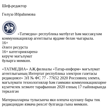
Шеф-редактор
Гөлүзә Ибраһимова
«Татмедиа» республика матбугат һәм массакүләм
коммуникацияләр агентлыгы ярдәме белән чыгарыла.
16+
Әлеге ресурста
16+ категорияләренә
керүче мәгълүмат
булырга мөмкин.
«ТАТМЕДИА» АҖ филиалы «Татар-информ» мәгълүмат
агентлыгының Интертат республика электрон газетасы
редакциясе» ЭЛ № ФС 77 - 77652 2020 Россиянең элемтә,
мәгълүмати технологияләр һәм гаммәви коммуникацияләрне
күзәтчелек хезмәте тарафыннан 2020 елның 17 гыйнварында
теркәлгән
Материалларны тулысынча яки өлешчә куллану бары тик
редакциядән язмача рөхсәт булганда гына мөмкин.