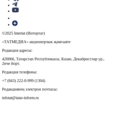
©2025 Intertat (Интертат)
«ТАТМЕДИА» акционерлык җәмгыяте
Редакция адресы:
420066, Татарстан Республикасы, Казан, Декабристлар ур.,
2нче йорт.
Редакция телефоны:
+7 (843) 222-0-999 (1304)
Редакциянең электрон почтасы:
infotat@tatar-inform.ru