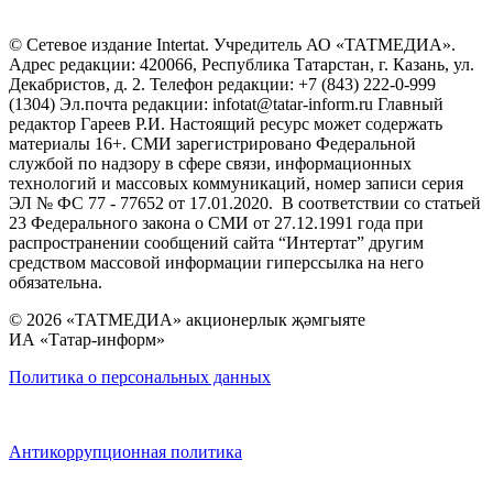
© Сетевое издание Intertat. Учредитель АО «ТАТМЕДИА».
Адрес редакции: 420066, Республика Татарстан, г. Казань, ул.
Декабристов, д. 2. Телефон редакции: +7 (843) 222-0-999
(1304) Эл.почта редакции: infotat@tatar-inform.ru Главный
редактор Гареев Р.И. Настоящий ресурс может содержать
материалы 16+. СМИ зарегистрировано Федеральной
службой по надзору в сфере связи, информационных
технологий и массовых коммуникаций, номер записи серия
ЭЛ № ФС 77 - 77652 от 17.01.2020. В соответствии со статьей
23 Федерального закона о СМИ от 27.12.1991 года при
распространении сообщений сайта “Интертат” другим
средством массовой информации гиперссылка на него
обязательна.
© 2026 «ТАТМЕДИА» акционерлык җәмгыяте
ИА «Татар-информ»
Политика о персональных данных
Антикоррупционная политика