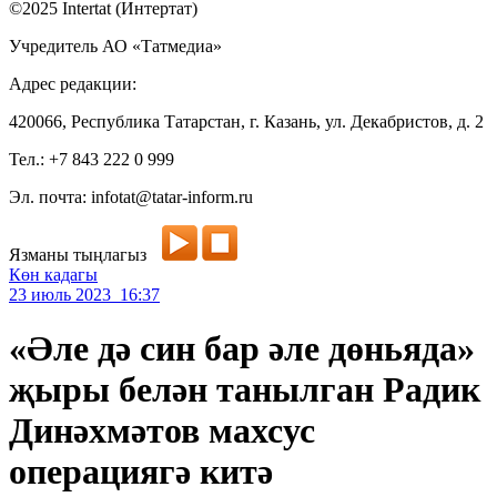
©2025 Intertat (Интертат)
Учредитель АО «Татмедиа»
Адрес редакции:
420066, Республика Татарстан, г. Казань, ул. Декабристов, д. 2
Тел.: +7 843 222 0 999
Эл. почта: infotat@tatar-inform.ru
Язманы тыңлагыз
Көн кадагы
23 июль 2023 16:37
«Әле дә син бар әле дөньяда»
җыры белән танылган Радик
Динәхмәтов махсус
операциягә китә