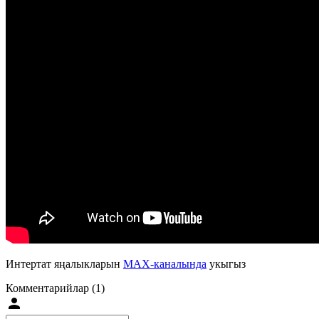
Интертат яңалыкларын
MAX-каналында
укыгыз
Комментарийлар (1)