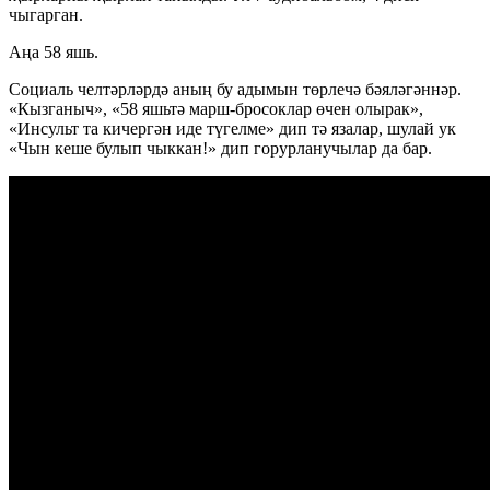
чыгарган.
Аңа 58 яшь.
Социаль челтәрләрдә аның бу адымын төрлечә бәяләгәннәр.
«Кызганыч», «58 яшьтә марш-бросоклар өчен олырак»,
«Инсульт та кичергән иде түгелме» дип тә язалар, шулай ук
«Чын кеше булып чыккан!» дип горурланучылар да бар.