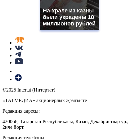
На Урале из казны
были украдены 18
миллионов рублей
©2025 Intertat (Интертат)
«ТАТМЕДИА» акционерлык җәмгыяте
Редакция адресы:
420066, Татарстан Республикасы, Казан, Декабристлар ур.,
2нче йорт.
Редакция телефоны: