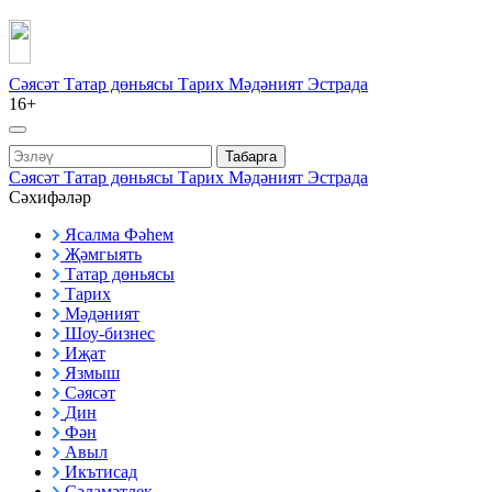
Сәясәт
Татар дөньясы
Тарих
Мәдәният
Эстрада
16+
Табарга
Сәясәт
Татар дөньясы
Тарих
Мәдәният
Эстрада
Сәхифәләр
Ясалма Фәһем
Җәмгыять
Татар дөньясы
Тарих
Мәдәният
Шоу-бизнес
Иҗат
Язмыш
Сәясәт
Дин
Фән
Авыл
Икътисад
Сәламәтлек