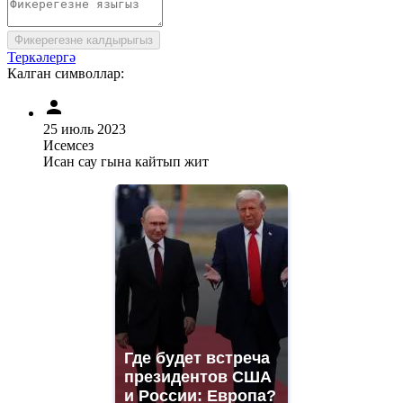
Фикерегезне калдырыгыз
Теркәлергә
Калган символлар:
25 июль 2023
Исемсез
Исан сау гына кайтып жит
Где будет встреча
президентов США
и России: Европа?