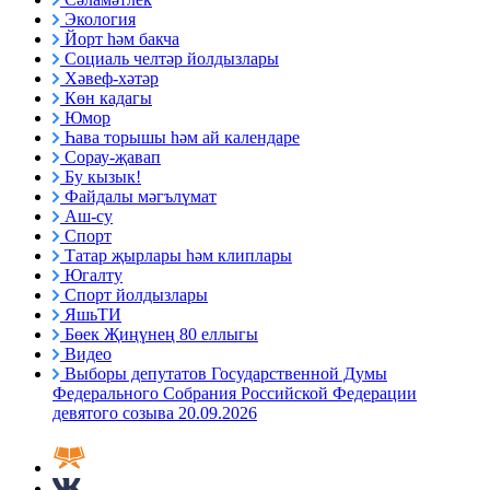
Экология
Йорт һәм бакча
Социаль челтәр йолдызлары
Хәвеф-хәтәр
Көн кадагы
Юмор
Һава торышы һәм ай календаре
Сорау-җавап
Бу кызык!
Файдалы мәгълүмат
Аш-су
Спорт
Татар җырлары һәм клиплары
Югалту
Спорт йолдызлары
ЯшьТИ
Бөек Җиңүнең 80 еллыгы
Видео
Выборы депутатов Государственной Думы
Федерального Собрания Российской Федерации
девятого созыва 20.09.2026