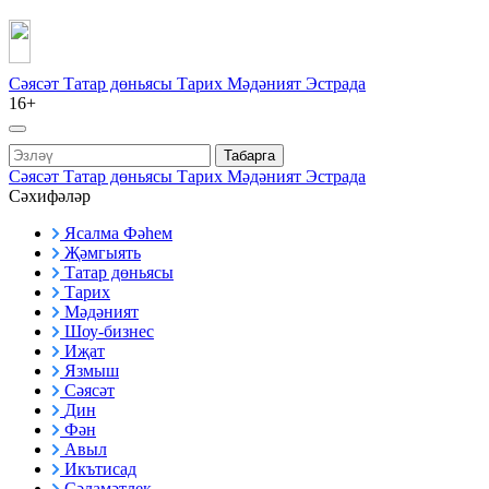
Сәясәт
Татар дөньясы
Тарих
Мәдәният
Эстрада
16+
Табарга
Сәясәт
Татар дөньясы
Тарих
Мәдәният
Эстрада
Сәхифәләр
Ясалма Фәһем
Җәмгыять
Татар дөньясы
Тарих
Мәдәният
Шоу-бизнес
Иҗат
Язмыш
Сәясәт
Дин
Фән
Авыл
Икътисад
Сәламәтлек