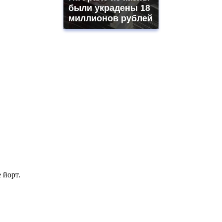
были украдены 18
миллионов рублей
 йорт.