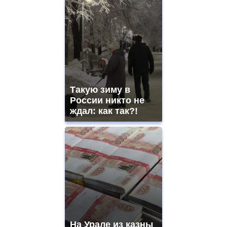
Такую зиму в
России никто не
ждал: как так?!
На Урале из казны