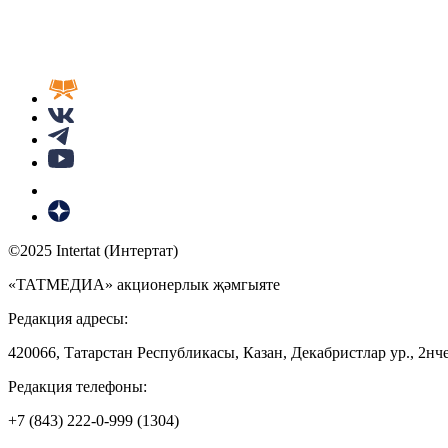
©2025 Intertat (Интертат)
«ТАТМЕДИА» акционерлык җәмгыяте
Редакция адресы:
420066, Татарстан Республикасы, Казан, Декабристлар ур., 2нче
Редакция телефоны:
+7 (843) 222-0-999 (1304)