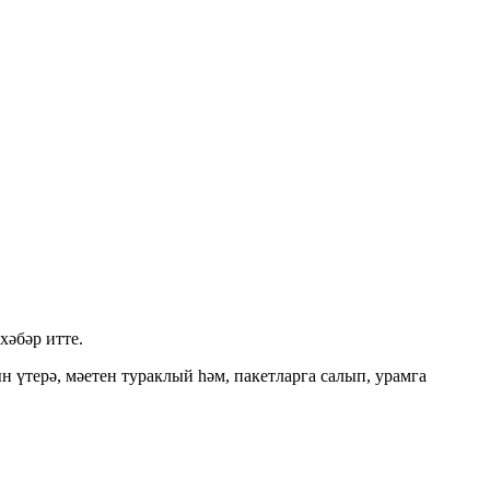
 хәбәр итте.
 үтерә, мәетен тураклый һәм, пакетларга салып, урамга