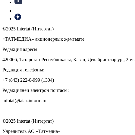
©2025 Intertat (Интертат)
«ТАТМЕДИА» акционерлык җәмгыяте
Редакция адресы:
420066, Татарстан Республикасы, Казан, Декабристлар ур., 2нче
Редакция телефоны:
+7 (843) 222-0-999 (1304)
Редакциянең электрон почтасы:
infotat@tatar-inform.ru
©2025 Intertat (Интертат)
Учредитель АО «Татмедиа»