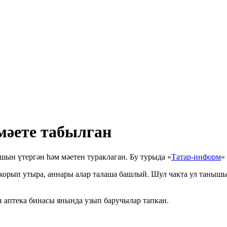
мәете табылган
шын үтергән һәм мәетен тураклаган. Бу турыда «
Татар-информ
»
корып утыра, аннары алар талаша башлый. Шул чакта ул танышын
н аптека бинасы янында узып баручылар тапкан.