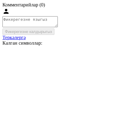
Комментарийлар (0)
Фикерегезне калдырыгыз
Теркәлергә
Калган символлар: