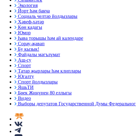
Экология
Йорт һәм бакча
Социаль челтәр йолдызлары
Хәвеф-хәтәр
Көн кадагы
Юмор
Һава торышы һәм ай календаре
Сорау-җавап
Бу кызык!
Файдалы мәгълүмат
Аш-су
Спорт
Татар җырлары һәм клиплары
Югалту
Спорт йолдызлары
ЯшьТИ
Бөек Җиңүнең 80 еллыгы
Видео
Выборы депутатов Государственной Думы Федерального