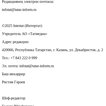
Редакциянең электрон почтасы:
infotat@tatar-inform.ru
©2025 Intertat (Интертат)
Учредитель АО «Татмедиа»
Адрес редакции:
420066, Республика Татарстан, г. Казань, ул. Декабристов, д. 2
Тел.: +7 843 222 0 999
Эл. почта: infotat@tatar-inform.ru
Баш мөхәррир
Рөстәм Гәрәев
Шеф-редактор