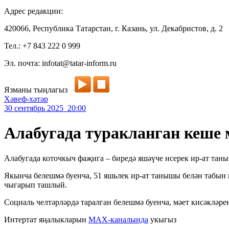
Адрес редакции:
420066, Республика Татарстан, г. Казань, ул. Декабристов, д. 2
Тел.: +7 843 222 0 999
Эл. почта: infotat@tatar-inform.ru
Язманы тыңлагыз
Хәвеф-хәтәр
30 сентябрь 2025 20:00
Алабугада туракланган кеше 
Алабугада коточкыч фаҗига – биредә яшәүче исерек ир-ат таны
Якынча белешмә буенча, 51 яшьлек ир-ат танышы белән табын 
чыгарып ташлый.
Социаль челтәрләрдә таралган белешмә буенча, мәет кисәкләре
Интертат яңалыкларын
MAX-каналында
укыгыз