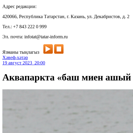
Адрес редакции:
420066, Республика Татарстан, г. Казань, ул. Декабристов, д. 2
Тел.: +7 843 222 0 999
Эл. почта: infotat@tatar-inform.ru
Язманы тыңлагыз
Хәвеф-хәтәр
19 август 2023 20:00
Аквапаркта «баш миен ашый т