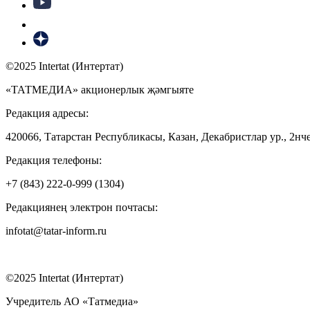
©2025 Intertat (Интертат)
«ТАТМЕДИА» акционерлык җәмгыяте
Редакция адресы:
420066, Татарстан Республикасы, Казан, Декабристлар ур., 2нче
Редакция телефоны:
+7 (843) 222-0-999 (1304)
Редакциянең электрон почтасы:
infotat@tatar-inform.ru
©2025 Intertat (Интертат)
Учредитель АО «Татмедиа»