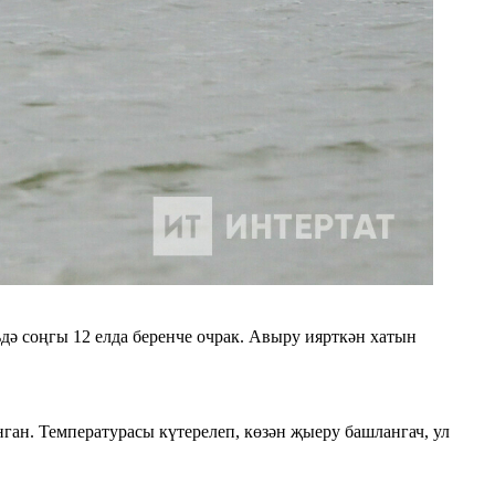
ьдә соңгы 12 елда беренче очрак. Авыру иярткән хатын
ган. Температурасы күтерелеп, көзән җыеру башлангач, ул