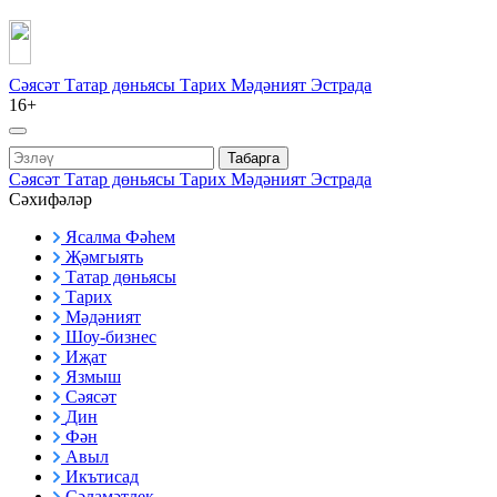
Сәясәт
Татар дөньясы
Тарих
Мәдәният
Эстрада
16+
Табарга
Сәясәт
Татар дөньясы
Тарих
Мәдәният
Эстрада
Сәхифәләр
Ясалма Фәһем
Җәмгыять
Татар дөньясы
Тарих
Мәдәният
Шоу-бизнес
Иҗат
Язмыш
Сәясәт
Дин
Фән
Авыл
Икътисад
Сәламәтлек