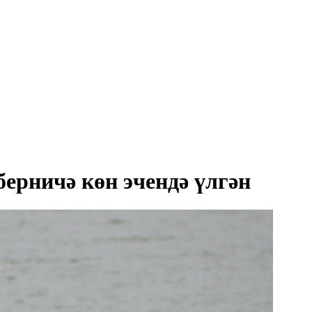
ерничә көн эчендә үлгән