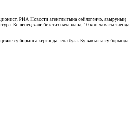
екционист, РИА Новости агентлыгына сөйләгәнчә, авыруның
атура. Кешенең хәле бик тиз начарлана, 10 көн чамасы эчендә
цияле су борынга кергәндә генә була. Бу вакытта су борында