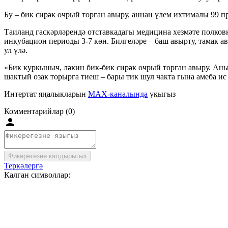
Бу – бик сирәк очрый торган авыру, аннан үлем ихтималы 99 п
Таиланд гаскәрләрендә отставкадагы медицина хезмәте полко
инкубацион периоды 3-7 көн. Билгеләре – баш авырту, тамак ав
ул үлә.
«Бик куркыныч, ләкин бик-бик сирәк очрый торган авыру. Аның
шактый озак торырга тиеш – бары тик шул чакта гына амеба ис 
Интертат яңалыкларын
MAX-каналында
укыгыз
Комментарийлар (0)
Фикерегезне калдырыгыз
Теркәлергә
Калган символлар: