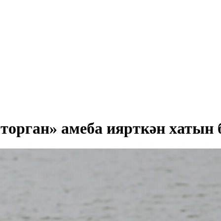
орган» амеба иярткән хатын б