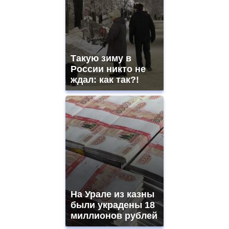
Такую зиму в
России никто не
ждал: как так?!
На Урале из казны
были украдены 18
миллионов рублей