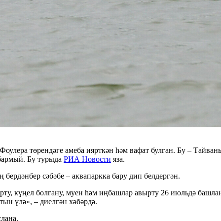
Фоулера төрендәге амеба иярткән һәм вафат булган. Бу – Тайван
 бармый. Бу турыда
РИА Новости
яза.
бердәнбер сәбәбе – аквапаркка бару дип белдергән.
ту, күңел болгану, муен һәм иңбашлар авырту 26 июльдә башлан
тын үлә», – диелгән хәбәрдә.
лана.