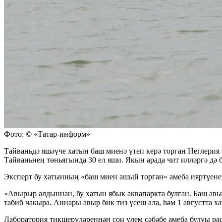
Фото: © «Татар-информ»
Тайваньдә яшәүче хатын баш миенә үтеп керә торган Неглерия 
Тайваньнең төньягында 30 ел яши. Якын арада чит илләргә дә
Эксперт бу хатынның «баш миен ашый торган» амеба ияртүенең 
«Авырыр алдыннан, бу хатын ябык аквапаркта булган. Баш авыр
табиб чакыра. Аннары авыр бик тиз үсеш ала, һәм 1 августта ха
Лаборатория тикшерүләреннән соң үлем сәбәбе амеба булуы рас