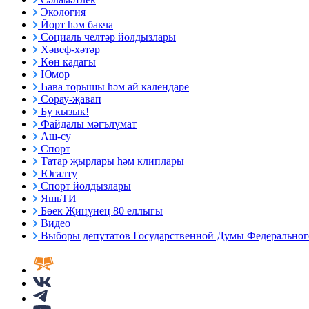
Экология
Йорт һәм бакча
Социаль челтәр йолдызлары
Хәвеф-хәтәр
Көн кадагы
Юмор
Һава торышы һәм ай календаре
Сорау-җавап
Бу кызык!
Файдалы мәгълүмат
Аш-су
Спорт
Татар җырлары һәм клиплары
Югалту
Спорт йолдызлары
ЯшьТИ
Бөек Җиңүнең 80 еллыгы
Видео
Выборы депутатов Государственной Думы Федерального