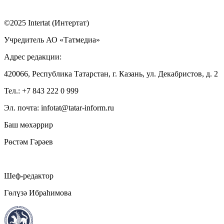
©2025 Intertat (Интертат)
Учредитель АО «Татмедиа»
Адрес редакции:
420066, Республика Татарстан, г. Казань, ул. Декабристов, д. 2
Тел.: +7 843 222 0 999
Эл. почта: infotat@tatar-inform.ru
Баш мөхәррир
Рөстәм Гәрәев
Шеф-редактор
Гөлүзә Ибраһимова