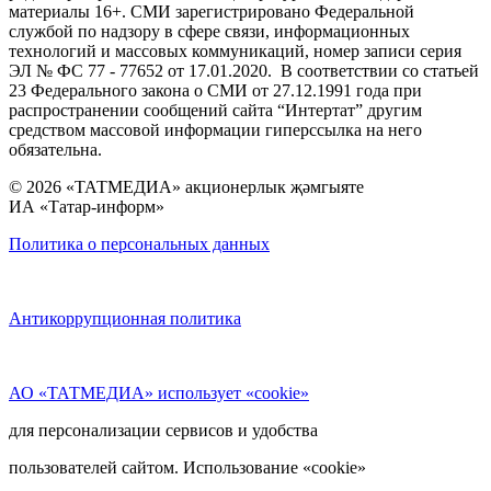
материалы 16+. СМИ зарегистрировано Федеральной
службой по надзору в сфере связи, информационных
технологий и массовых коммуникаций, номер записи серия
ЭЛ № ФС 77 - 77652 от 17.01.2020. В соответствии со статьей
23 Федерального закона о СМИ от 27.12.1991 года при
распространении сообщений сайта “Интертат” другим
средством массовой информации гиперссылка на него
обязательна.
© 2026 «ТАТМЕДИА» акционерлык җәмгыяте
ИА «Татар-информ»
Политика о персональных данных
Антикоррупционная политика
АО «ТАТМЕДИА» использует «cookie»
для персонализации сервисов и удобства
пользователей сайтом. Использование «cookie»