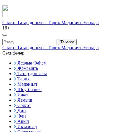
Сәясәт
Татар дөньясы
Тарих
Мәдәният
Эстрада
16+
Табарга
Сәясәт
Татар дөньясы
Тарих
Мәдәният
Эстрада
Сәхифәләр
Ясалма Фәһем
Җәмгыять
Татар дөньясы
Тарих
Мәдәният
Шоу-бизнес
Иҗат
Язмыш
Сәясәт
Дин
Фән
Авыл
Икътисад
Сәламәтлек