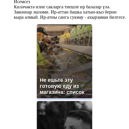
Исемсез
Киләчәктә илне сакларга тиешле ир балалар үлә.
Законнар эшләми. Ир-аттан башка хатын-кыз берни
кыра алмый. Ир-атны санга сукмау - ахырзаман билгесе.
Не ешьте эту
готовую еду из
магазина: список