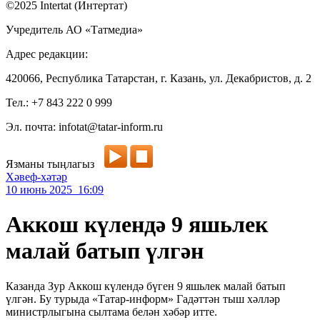
©2025 Intertat (Интертат)
Учредитель АО «Татмедиа»
Адрес редакции:
420066, Республика Татарстан, г. Казань, ул. Декабристов, д. 2
Тел.: +7 843 222 0 999
Эл. почта: infotat@tatar-inform.ru
Язманы тыңлагыз
Хәвеф-хәтәр
10 июнь 2025 16:09
Аккош күлендә 9 яшьлек
малай батып үлгән
Казанда Зур Аккош күлендә бүген 9 яшьлек малай батып
үлгән. Бу турыда «Татар-информ» Гадәттән тыш хәлләр
министрлыгына сылтама белән хәбәр итте.