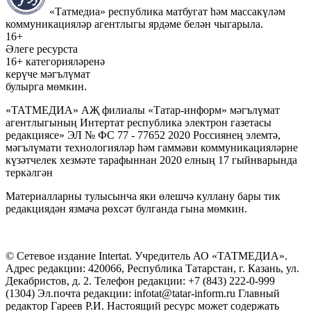
«Татмедиа» республика матбугат һәм массакүләм
коммуникацияләр агентлыгы ярдәме белән чыгарыла.
16+
Әлеге ресурста
16+ категорияләренә
керүче мәгълүмат
булырга мөмкин.
«ТАТМЕДИА» АҖ филиалы «Татар-информ» мәгълүмат
агентлыгының Интертат республика электрон газетасы
редакциясе» ЭЛ № ФС 77 - 77652 2020 Россиянең элемтә,
мәгълүмати технологияләр һәм гаммәви коммуникацияләрне
күзәтчелек хезмәте тарафыннан 2020 елның 17 гыйнварында
теркәлгән
Материалларны тулысынча яки өлешчә куллану бары тик
редакциядән язмача рөхсәт булганда гына мөмкин.
© Сетевое издание Intertat. Учредитель АО «ТАТМЕДИА».
Адрес редакции: 420066, Республика Татарстан, г. Казань, ул.
Декабристов, д. 2. Телефон редакции: +7 (843) 222-0-999
(1304) Эл.почта редакции: infotat@tatar-inform.ru Главный
редактор Гареев Р.И. Настоящий ресурс может содержать