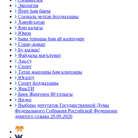
Экология
Йорт һәм бакча
Социаль челтәр йолдызлары
Хәвеф-хәтәр
Көн кадагы
Юмор
Һава торышы һәм ай календаре
Сорау-җавап
Бу кызык!
Файдалы мәгълүмат
Аш-су
Спорт
Татар җырлары һәм клиплары
Югалту
Спорт йолдызлары
ЯшьТИ
Бөек Җиңүнең 80 еллыгы
Видео
Выборы депутатов Государственной Думы
Федерального Собрания Российской Федерации
девятого созыва 20.09.2026