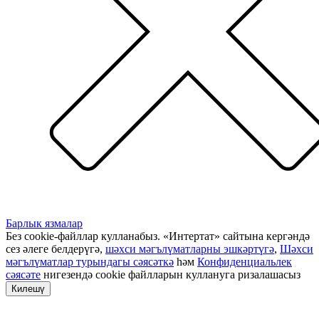
Барлык язмалар
Без cookie-файллар кулланабыз. «Интертат» сайтына кергәндә
сез әлеге белдерүгә,
шәхси мәгълүматларны эшкәртүгә
,
Шәхси
мәгълүматлар турындагы сәясәткә
һәм
Конфиденциальлек
сәясәте
нигезендә cookie файлларын куллануга ризалашасыз
Килешү