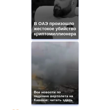
В ОАЭ произошло
жестокое убийство
криптомиллионера
Все новости по
падению вертолета на
Кавказе: читать здесь