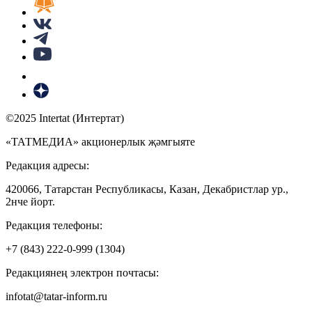
©2025 Intertat (Интертат)
«ТАТМЕДИА» акционерлык җәмгыяте
Редакция адресы:
420066, Татарстан Республикасы, Казан, Декабристлар ур.,
2нче йорт.
Редакция телефоны:
+7 (843) 222-0-999 (1304)
Редакциянең электрон почтасы:
infotat@tatar-inform.ru