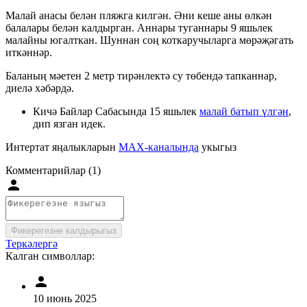
Малай анасы белән пляжга килгән. Әни кеше аны өлкән
балалары белән калдырган. Аннары туганнары 9 яшьлек
малайны югалткан. Шуннан соң коткаручыларга мөрәҗәгать
иткәннәр.
Баланың мәетен 2 метр тирәнлектә су төбендә тапканнар,
диелә хәбәрдә.
Кичә Байлар Сабасында 15 яшьлек
малай батып үлгән
,
дип язган идек.
Интертат яңалыкларын
MAX-каналында
укыгыз
Комментарийлар (1)
Фикерегезне калдырыгыз
Теркәлергә
Калган символлар:
10 июнь 2025