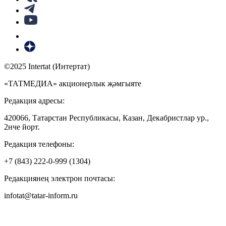
©2025 Intertat (Интертат)
«ТАТМЕДИА» акционерлык җәмгыяте
Редакция адресы:
420066, Татарстан Республикасы, Казан, Декабристлар ур.,
2нче йорт.
Редакция телефоны:
+7 (843) 222-0-999 (1304)
Редакциянең электрон почтасы:
infotat@tatar-inform.ru