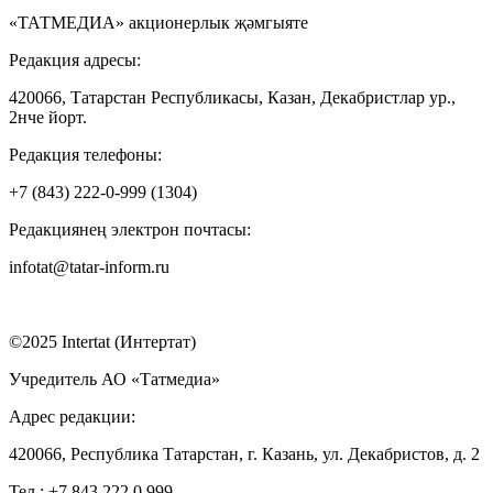
«ТАТМЕДИА» акционерлык җәмгыяте
Редакция адресы:
420066, Татарстан Республикасы, Казан, Декабристлар ур.,
2нче йорт.
Редакция телефоны:
+7 (843) 222-0-999 (1304)
Редакциянең электрон почтасы:
infotat@tatar-inform.ru
©2025 Intertat (Интертат)
Учредитель АО «Татмедиа»
Адрес редакции:
420066, Республика Татарстан, г. Казань, ул. Декабристов, д. 2
Тел.: +7 843 222 0 999