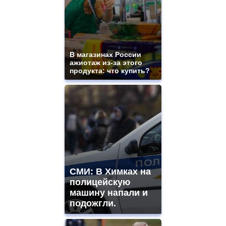
В магазинах России
ажиотаж из-за этого
продукта: что купить?
СМИ: В Химках на
полицейскую
машину напали и
подожгли.