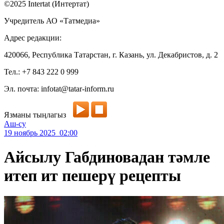
©2025 Intertat (Интертат)
Учредитель АО «Татмедиа»
Адрес редакции:
420066, Республика Татарстан, г. Казань, ул. Декабристов, д. 2
Тел.: +7 843 222 0 999
Эл. почта: infotat@tatar-inform.ru
Язманы тыңлагыз
Аш-су
19 ноябрь 2025 02:00
Айсылу Габдиновадан тәмле
итеп ит пешерү рецепты