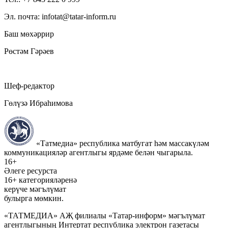
Эл. почта: infotat@tatar-inform.ru
Баш мөхәррир
Рөстәм Гәрәев
Шеф-редактор
Гөлүзә Ибраһимова
«Татмедиа» республика матбугат һәм массакүләм
коммуникацияләр агентлыгы ярдәме белән чыгарыла.
16+
Әлеге ресурста
16+ категорияләренә
керүче мәгълүмат
булырга мөмкин.
«ТАТМЕДИА» АҖ филиалы «Татар-информ» мәгълүмат
агентлыгының Интертат республика электрон газетасы