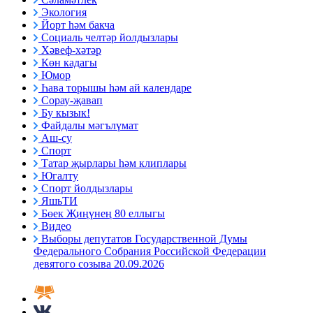
Экология
Йорт һәм бакча
Социаль челтәр йолдызлары
Хәвеф-хәтәр
Көн кадагы
Юмор
Һава торышы һәм ай календаре
Сорау-җавап
Бу кызык!
Файдалы мәгълүмат
Аш-су
Спорт
Татар җырлары һәм клиплары
Югалту
Спорт йолдызлары
ЯшьТИ
Бөек Җиңүнең 80 еллыгы
Видео
Выборы депутатов Государственной Думы
Федерального Собрания Российской Федерации
девятого созыва 20.09.2026