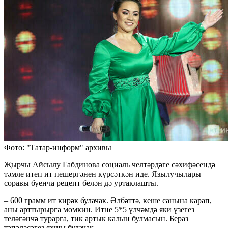
Фото: "Татар-информ" архивы
Җырчы Айсылу Габдинова социаль челтәрдәге сәхифәсендә
тәмле итеп ит пешергәнен күрсәткән иде. Язылучылары
соравы буенча рецепт белән дә уртаклашты.
– 600 грамм ит кирәк булачак. Әлбәттә, кеше санына карап,
аны арттырырга мөмкин. Итне 5*5 үлчәмдә яки үзегез
теләгәнчә турарга, тик артык калын булмасын. Бераз
тәпәләсәгез яхшы булачак.