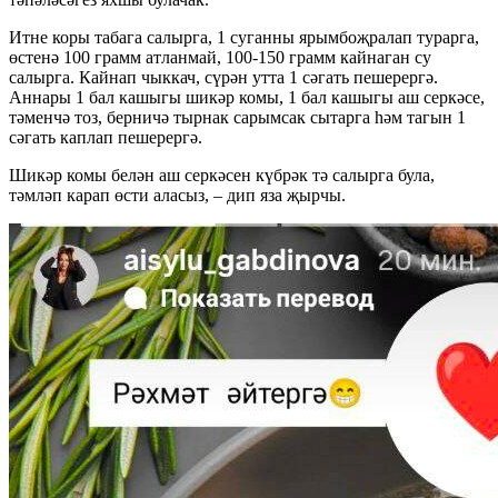
Итне коры табага салырга, 1 суганны ярымбоҗралап турарга,
өстенә 100 грамм атланмай, 100-150 грамм кайнаган су
салырга. Кайнап чыккач, сүрән утта 1 сәгать пешерергә.
Аннары 1 бал кашыгы шикәр комы, 1 бал кашыгы аш серкәсе,
тәменчә тоз, берничә тырнак сарымсак сытарга һәм тагын 1
сәгать каплап пешерергә.
Шикәр комы белән аш серкәсен күбрәк тә салырга була,
тәмләп карап өсти аласыз, – дип яза җырчы.