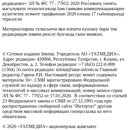
редакциясе» ЭЛ № ФС 77 - 77652 2020 Россиянең элемтә,
мәгълүмати технологияләр һәм гаммәви коммуникацияләрне
күзәтчелек хезмәте тарафыннан 2020 елның 17 гыйнварында
теркәлгән
Материалларны тулысынча яки өлешчә куллану бары тик
редакциядән язмача рөхсәт булганда гына мөмкин.
© Сетевое издание Intertat. Учредитель АО «ТАТМЕДИА».
Адрес редакции: 420066, Республика Татарстан, г. Казань, ул.
Декабристов, д. 2. Телефон редакции: +7 (843) 222-0-999
(1304) Эл.почта редакции: infotat@tatar-inform.ru Главный
редактор Гареев Р.И. Настоящий ресурс может содержать
материалы 16+. СМИ зарегистрировано Федеральной
службой по надзору в сфере связи, информационных
технологий и массовых коммуникаций, номер записи серия
ЭЛ № ФС 77 - 77652 от 17.01.2020. В соответствии со статьей
23 Федерального закона о СМИ от 27.12.1991 года при
распространении сообщений сайта “Интертат” другим
средством массовой информации гиперссылка на него
обязательна.
© 2026 «ТАТМЕДИА» акционерлык җәмгыяте