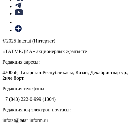
©2025 Intertat (Интертат)
«ТАТМЕДИА» акционерлык җәмгыяте
Редакция адресы:
420066, Татарстан Республикасы, Казан, Декабристлар ур.,
2нче йорт.
Редакция телефоны:
+7 (843) 222-0-999 (1304)
Редакциянең электрон почтасы:
infotat@tatar-inform.ru