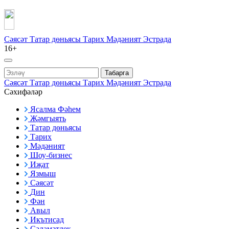
Сәясәт
Татар дөньясы
Тарих
Мәдәният
Эстрада
16+
Табарга
Сәясәт
Татар дөньясы
Тарих
Мәдәният
Эстрада
Сәхифәләр
Ясалма Фәһем
Җәмгыять
Татар дөньясы
Тарих
Мәдәният
Шоу-бизнес
Иҗат
Язмыш
Сәясәт
Дин
Фән
Авыл
Икътисад
Сәламәтлек