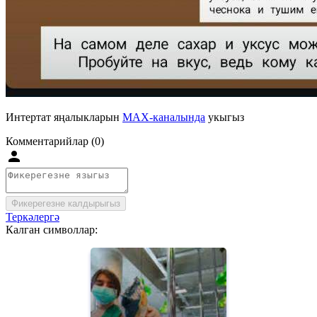
Интертат яңалыкларын
MAX-каналында
укыгыз
Комментарийлар (0)
Фикерегезне калдырыгыз
Теркәлергә
Калган символлар: