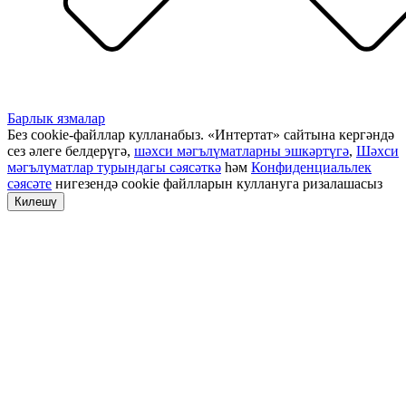
Барлык язмалар
Без cookie-файллар кулланабыз. «Интертат» сайтына кергәндә
сез әлеге белдерүгә,
шәхси мәгълүматларны эшкәртүгә
,
Шәхси
мәгълүматлар турындагы сәясәткә
һәм
Конфиденциальлек
сәясәте
нигезендә cookie файлларын куллануга ризалашасыз
Килешү