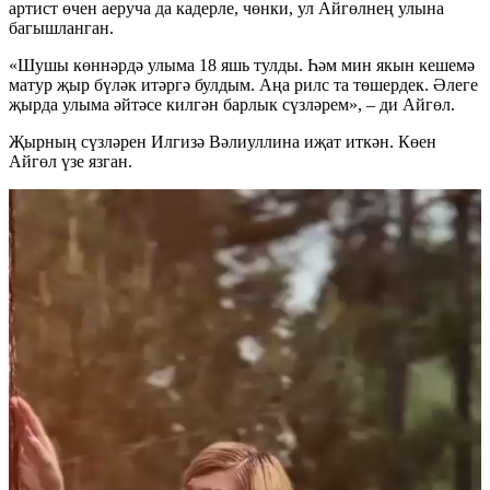
артист өчен аеруча да кадерле, чөнки, ул Айгөлнең улына
багышланган.
«Шушы көннәрдә улыма 18 яшь тулды. Һәм мин якын кешемә
матур җыр бүләк итәргә булдым. Аңа рилс та төшердек. Әлеге
җырда улыма әйтәсе килгән барлык сүзләрем», – ди Айгөл.
Җырның сүзләрен Илгизә Вәлиуллина иҗат иткән. Көен
Айгөл үзе язган.