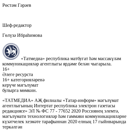
Рөстәм Гәрәев
Шеф-редактор
Гөлүзә Ибраһимова
«Татмедиа» республика матбугат һәм массакүләм
коммуникацияләр агентлыгы ярдәме белән чыгарыла.
16+
Әлеге ресурста
16+ категорияләренә
керүче мәгълүмат
булырга мөмкин.
«ТАТМЕДИА» АҖ филиалы «Татар-информ» мәгълүмат
агентлыгының Интертат республика электрон газетасы
редакциясе» ЭЛ № ФС 77 - 77652 2020 Россиянең элемтә,
мәгълүмати технологияләр һәм гаммәви коммуникацияләрне
күзәтчелек хезмәте тарафыннан 2020 елның 17 гыйнварында
теркәлгән