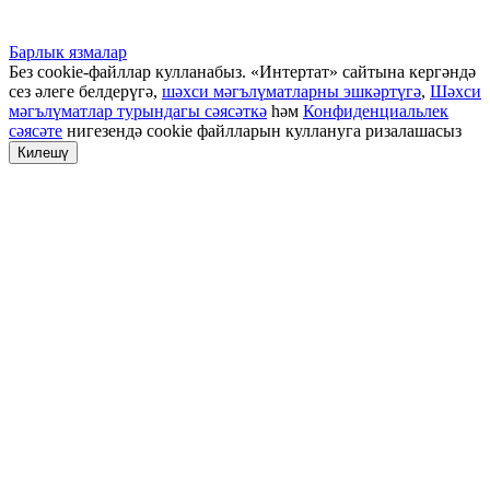
Барлык язмалар
Без cookie-файллар кулланабыз. «Интертат» сайтына кергәндә
сез әлеге белдерүгә,
шәхси мәгълүматларны эшкәртүгә
,
Шәхси
мәгълүматлар турындагы сәясәткә
һәм
Конфиденциальлек
сәясәте
нигезендә cookie файлларын куллануга ризалашасыз
Килешү