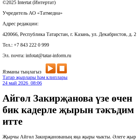
©2025 Intertat (Интертат)
Учредитель АО «Татмедиа»
Адрес редакции:
420066, Республика Татарстан, г. Казань, ул. Декабристов, д. 2
Тел.: +7 843 222 0 999
Эл. почта: infotat@tatar-inform.ru
Язманы тыңлагыз
Татар җырлары һәм клиплары
24 май 2026 08:06
Айгөл Закирҗанова үзе өчен
бик кадерле җырын тәкъдим
итте
Җырчы Айгөл Закирҗанованың яңа җыры чыкты. Әлеге җыр