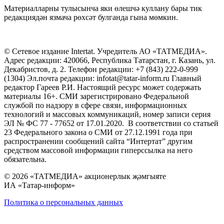
Материалларны тулысынча яки өлешчә куллану бары тик
редакциядән язмача рөхсәт булганда гына мөмкин.
© Сетевое издание Intertat. Учредитель АО «ТАТМЕДИА».
Адрес редакции: 420066, Республика Татарстан, г. Казань, ул.
Декабристов, д. 2. Телефон редакции: +7 (843) 222-0-999
(1304) Эл.почта редакции: infotat@tatar-inform.ru Главный
редактор Гареев Р.И. Настоящий ресурс может содержать
материалы 16+. СМИ зарегистрировано Федеральной
службой по надзору в сфере связи, информационных
технологий и массовых коммуникаций, номер записи серия
ЭЛ № ФС 77 - 77652 от 17.01.2020. В соответствии со статьей
23 Федерального закона о СМИ от 27.12.1991 года при
распространении сообщений сайта “Интертат” другим
средством массовой информации гиперссылка на него
обязательна.
© 2026 «ТАТМЕДИА» акционерлык җәмгыяте
ИА «Татар-информ»
Политика о персональных данных