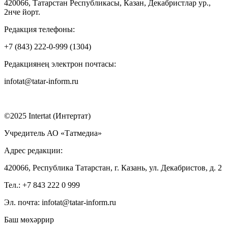
420066, Татарстан Республикасы, Казан, Декабристлар ур.,
2нче йорт.
Редакция телефоны:
+7 (843) 222-0-999 (1304)
Редакциянең электрон почтасы:
infotat@tatar-inform.ru
©2025 Intertat (Интертат)
Учредитель АО «Татмедиа»
Адрес редакции:
420066, Республика Татарстан, г. Казань, ул. Декабристов, д. 2
Тел.: +7 843 222 0 999
Эл. почта: infotat@tatar-inform.ru
Баш мөхәррир