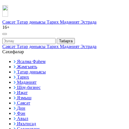
Сәясәт
Татар дөньясы
Тарих
Мәдәният
Эстрада
16+
Табарга
Сәясәт
Татар дөньясы
Тарих
Мәдәният
Эстрада
Сәхифәләр
Ясалма Фәһем
Җәмгыять
Татар дөньясы
Тарих
Мәдәният
Шоу-бизнес
Иҗат
Язмыш
Сәясәт
Дин
Фән
Авыл
Икътисад
Сәламәтлек