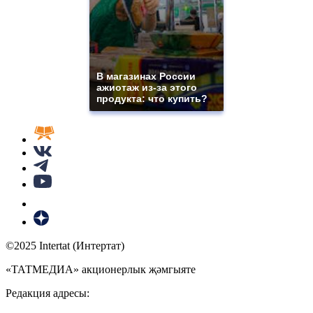
В магазинах России
ажиотаж из-за этого
продукта: что купить?
©2025 Intertat (Интертат)
«ТАТМЕДИА» акционерлык җәмгыяте
Редакция адресы: