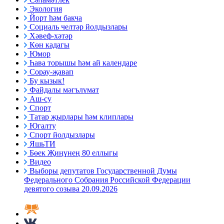
Экология
Йорт һәм бакча
Социаль челтәр йолдызлары
Хәвеф-хәтәр
Көн кадагы
Юмор
Һава торышы һәм ай календаре
Сорау-җавап
Бу кызык!
Файдалы мәгълүмат
Аш-су
Спорт
Татар җырлары һәм клиплары
Югалту
Спорт йолдызлары
ЯшьТИ
Бөек Җиңүнең 80 еллыгы
Видео
Выборы депутатов Государственной Думы
Федерального Собрания Российской Федерации
девятого созыва 20.09.2026