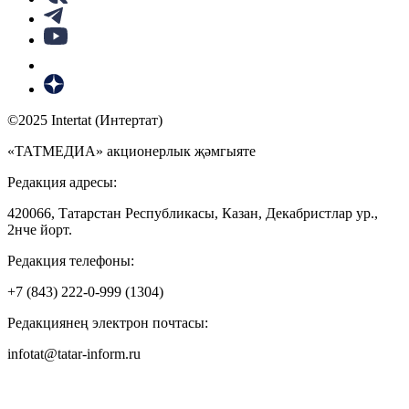
©2025 Intertat (Интертат)
«ТАТМЕДИА» акционерлык җәмгыяте
Редакция адресы:
420066, Татарстан Республикасы, Казан, Декабристлар ур.,
2нче йорт.
Редакция телефоны:
+7 (843) 222-0-999 (1304)
Редакциянең электрон почтасы:
infotat@tatar-inform.ru