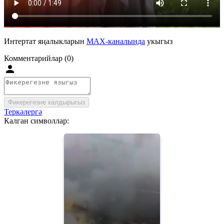
Интертат яңалыкларын
MAX-каналында
укыгыз
Комментарийлар (0)
Фикерегезне калдырыгыз
Теркәлергә
Калган символлар: