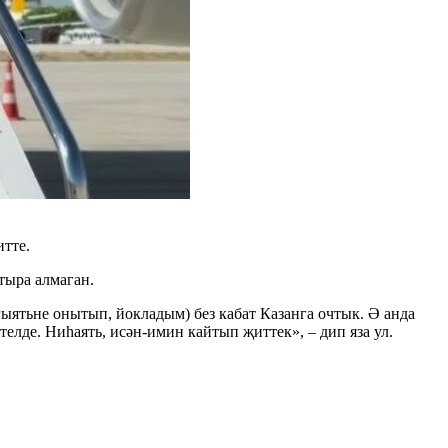
тте.
тыра алмаган.
гыятьне онытып, йокладым) без кабат Казанга очтык. Ә анда
лде. Ниһаять, исән-имин кайтып җиттек», – дип яза ул.