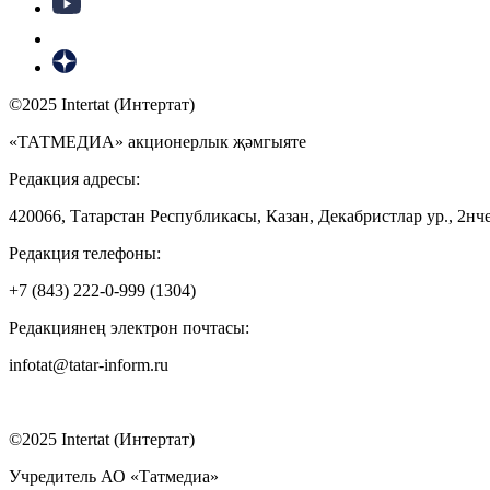
©2025 Intertat (Интертат)
«ТАТМЕДИА» акционерлык җәмгыяте
Редакция адресы:
420066, Татарстан Республикасы, Казан, Декабристлар ур., 2нче
Редакция телефоны:
+7 (843) 222-0-999 (1304)
Редакциянең электрон почтасы:
infotat@tatar-inform.ru
©2025 Intertat (Интертат)
Учредитель АО «Татмедиа»