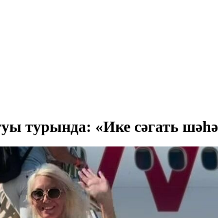
уы турында: «Ике сәгать шәһә