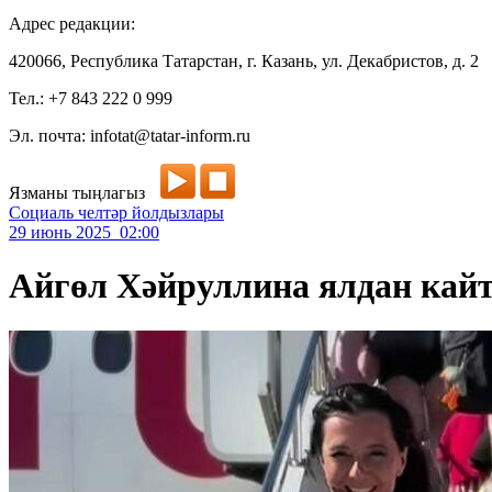
Адрес редакции:
420066, Республика Татарстан, г. Казань, ул. Декабристов, д. 2
Тел.: +7 843 222 0 999
Эл. почта: infotat@tatar-inform.ru
Язманы тыңлагыз
Социаль челтәр йолдызлары
29 июнь 2025 02:00
Айгөл Хәйруллина ялдан кайт