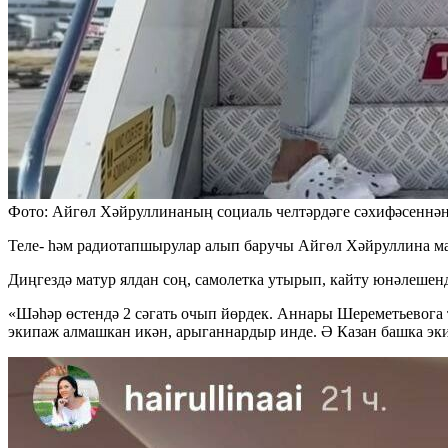
Фото: Айгөл Хәйруллинаның социаль челтәрдәге сәхифәсеннә
Теле- һәм радиотапшырулар алып баручы Айгөл Хәйруллина маҗ
Диңгездә матур ялдан соң, самолетка утырып, кайту юнәлешенд
«Шәһәр өстендә 2 сәгать очып йөрдек. Аннары Шереметьевога т
экипаж алмашкан икән, арыганнардыр инде. Ә Казан башка экип