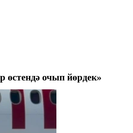
р өстендә очып йөрдек»