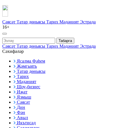
Сәясәт
Татар дөньясы
Тарих
Мәдәният
Эстрада
16+
Табарга
Сәясәт
Татар дөньясы
Тарих
Мәдәният
Эстрада
Сәхифәләр
Ясалма Фәһем
Җәмгыять
Татар дөньясы
Тарих
Мәдәният
Шоу-бизнес
Иҗат
Язмыш
Сәясәт
Дин
Фән
Авыл
Икътисад
Сәламәтлек