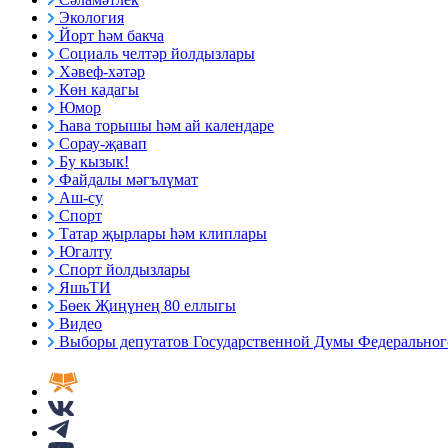
Экология
Йорт һәм бакча
Социаль челтәр йолдызлары
Хәвеф-хәтәр
Көн кадагы
Юмор
Һава торышы һәм ай календаре
Сорау-җавап
Бу кызык!
Файдалы мәгълүмат
Аш-су
Спорт
Татар җырлары һәм клиплары
Югалту
Спорт йолдызлары
ЯшьТИ
Бөек Җиңүнең 80 еллыгы
Видео
Выборы депутатов Государственной Думы Федерального