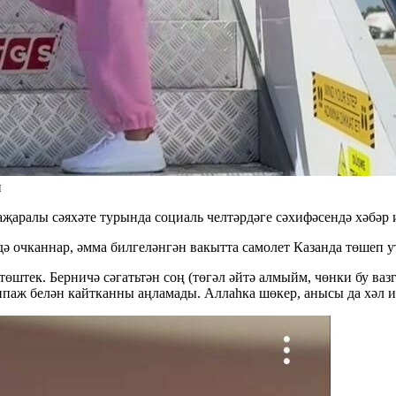
н
аралы сәяхәте турында социаль челтәрдәге сәхифәсендә хәбәр и
ә очканнар, әмма билгеләнгән вакытта самолет Казанда төшеп у
өштек. Берничә сәгатьтән соң (төгәл әйтә алмыйм, чөнки бу ваз
аж белән кайтканны аңламады. Аллаһка шөкер, анысы да хәл ите