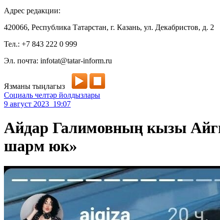
Адрес редакции:
420066, Республика Татарстан, г. Казань, ул. Декабристов, д. 2
Тел.: +7 843 222 0 999
Эл. почта: infotat@tatar-inform.ru
Язманы тыңлагыз
Социаль челтәр йолдызлары
9 август 2023 19:07
Айдар Галимовның кызы Айгиз
шарм юк»