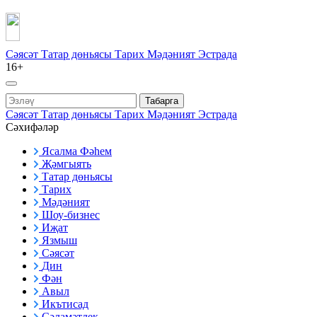
Сәясәт
Татар дөньясы
Тарих
Мәдәният
Эстрада
16+
Табарга
Сәясәт
Татар дөньясы
Тарих
Мәдәният
Эстрада
Сәхифәләр
Ясалма Фәһем
Җәмгыять
Татар дөньясы
Тарих
Мәдәният
Шоу-бизнес
Иҗат
Язмыш
Сәясәт
Дин
Фән
Авыл
Икътисад
Сәламәтлек