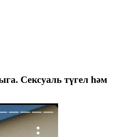
га. Сексуаль түгел һәм