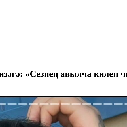
әгә: «Сезнең авылча килеп чы