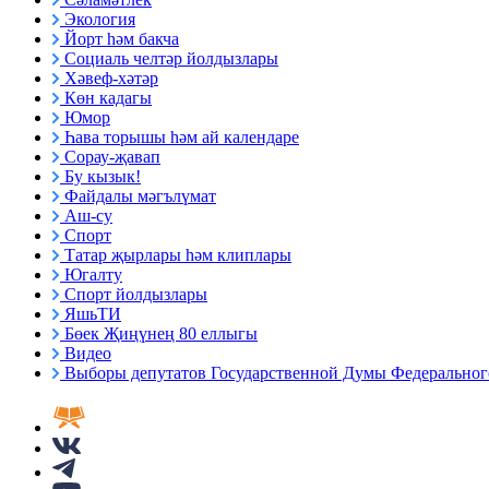
Экология
Йорт һәм бакча
Социаль челтәр йолдызлары
Хәвеф-хәтәр
Көн кадагы
Юмор
Һава торышы һәм ай календаре
Сорау-җавап
Бу кызык!
Файдалы мәгълүмат
Аш-су
Спорт
Татар җырлары һәм клиплары
Югалту
Спорт йолдызлары
ЯшьТИ
Бөек Җиңүнең 80 еллыгы
Видео
Выборы депутатов Государственной Думы Федерального