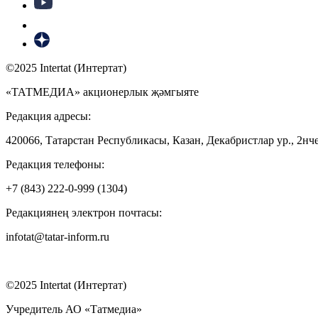
©2025 Intertat (Интертат)
«ТАТМЕДИА» акционерлык җәмгыяте
Редакция адресы:
420066, Татарстан Республикасы, Казан, Декабристлар ур., 2нче
Редакция телефоны:
+7 (843) 222-0-999 (1304)
Редакциянең электрон почтасы:
infotat@tatar-inform.ru
©2025 Intertat (Интертат)
Учредитель АО «Татмедиа»