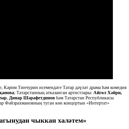
, Кәрим Тинчурин исемендәге Татар дәүләт драма һәм комедия
җанова
; Татарстанның атказанган артистлары:
Айгөл Хәйри,
лар
,
Динар Шәрәфетдинов
һәм Татарстан Республикасы
ар Фәйзрахмановның туган көн концертын «Интертат»
сагынудан чыккан халәтем»