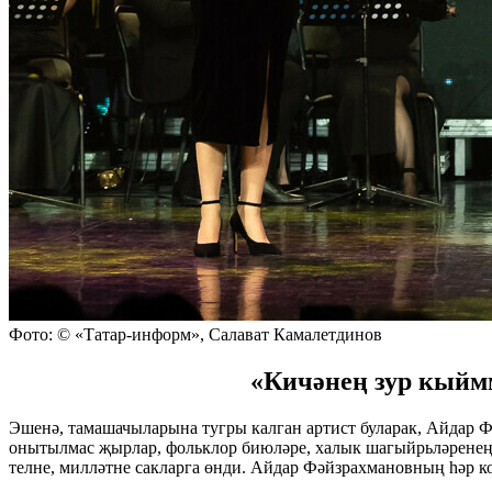
Фото: © «Татар-информ», Салават Камалетдинов
«Кичәнең зур кыймм
Эшенә, тамашачыларына тугры калган артист буларак, Айдар Фә
онытылмас җырлар, фольклор биюләре, халык шагыйрьләренең 
телне, милләтне сакларга өнди. Айдар Фәйзрахмановның һәр ко