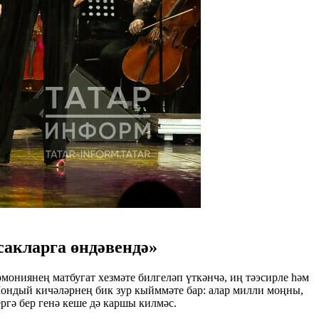
сакларга өндәвендә»
мониянең матбугат хезмәте билгеләп үткәнчә, иң тәэсирле һәм
ондый кичәләрнең бик зур кыйммәте бар: алар милли моңны,
ргә бер генә кеше дә каршы килмәс.