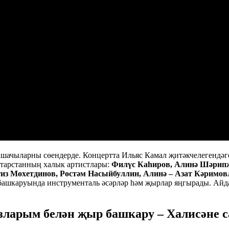
шачыларны сөендерде. Концертта Ильяс Камал җитәкчелегендәге
атарстанның халык артистлары:
Филүс Каһиров, Алинә Шәрип
из Мөхетдинов, Рөстәм Насыйбуллин, Алинә
–
Азат Кәримов
башкаруында инструменталь әсәрләр һәм җырлар яңгырады. Айд
ларым белән җыр башкару – Халисәне 