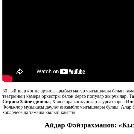
30 гыйнвар көнне артистларыбыз матур чыгышлары белән тама
театрының камера оркестры белән бергә популяр җырчылар, Т
Сиринә Зәйнетдинова
; Халыкара конкурслар лауреатлары:
Илг
Фольклор музыкасы дәүләт ансамбле чыгышлары булды. Алар 
хәбәрчесе дә тамаша кылып кайтты.
Айдар Фәйзрахманов: «Кыз