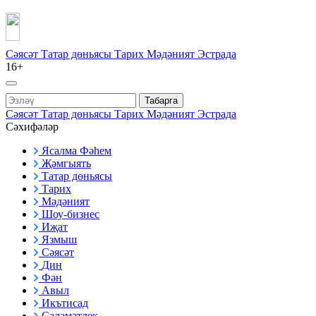
Сәясәт
Татар дөньясы
Тарих
Мәдәният
Эстрада
16+
Табарга
Сәясәт
Татар дөньясы
Тарих
Мәдәният
Эстрада
Сәхифәләр
Ясалма Фәһем
Җәмгыять
Татар дөньясы
Тарих
Мәдәният
Шоу-бизнес
Иҗат
Язмыш
Сәясәт
Дин
Фән
Авыл
Икътисад
Сәламәтлек