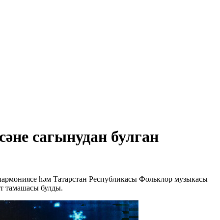
әне сагынудан булган
филармониясе һәм Татарстан Республикасы Фольклор музыкасы
т тамашасы булды.