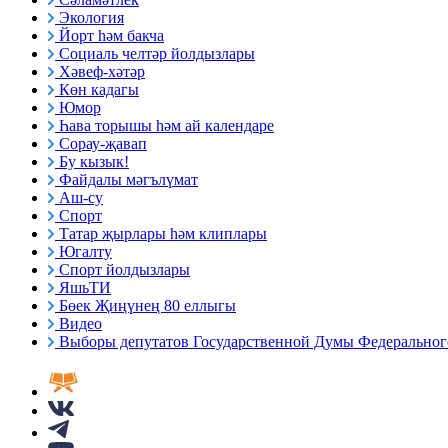
Экология
Йорт һәм бакча
Социаль челтәр йолдызлары
Хәвеф-хәтәр
Көн кадагы
Юмор
Һава торышы һәм ай календаре
Сорау-җавап
Бу кызык!
Файдалы мәгълүмат
Аш-су
Спорт
Татар җырлары һәм клиплары
Югалту
Спорт йолдызлары
ЯшьТИ
Бөек Җиңүнең 80 еллыгы
Видео
Выборы депутатов Государственной Думы Федерального