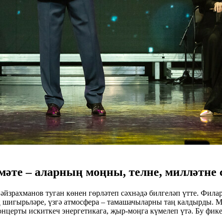
әте – аларның моңны, телне, милләтне 
йзрахманов туган көнен гөрләтеп сәхнәдә билгеләп үтте. Филар
шигырьләре, үзгә атмосфера – тамашачыларны таң калдырды. М
нцерты искиткеч энергетикага, җыр-моңга күмелеп үтә. Бу фике