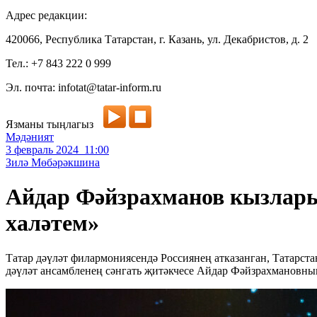
Адрес редакции:
420066, Республика Татарстан, г. Казань, ул. Декабристов, д. 2
Тел.: +7 843 222 0 999
Эл. почта: infotat@tatar-inform.ru
Язманы тыңлагыз
Мәдәният
3 февраль 2024 11:00
Зилә Мөбәрәкшина
Айдар Фәйзрахманов кызлары
халәтем»
Татар дәүләт филармониясендә Россиянең атказанган, Татарст
дәүләт ансамбленең сәнгать җитәкчесе Айдар Фәйзрахмановның