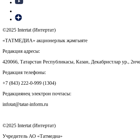
©2025 Intertat (Интертат)
«ТАТМЕДИА» акционерлык җәмгыяте
Редакция адресы:
420066, Татарстан Республикасы, Казан, Декабристлар ур., 2нче
Редакция телефоны:
+7 (843) 222-0-999 (1304)
Редакциянең электрон почтасы:
infotat@tatar-inform.ru
©2025 Intertat (Интертат)
Учредитель АО «Татмедиа»