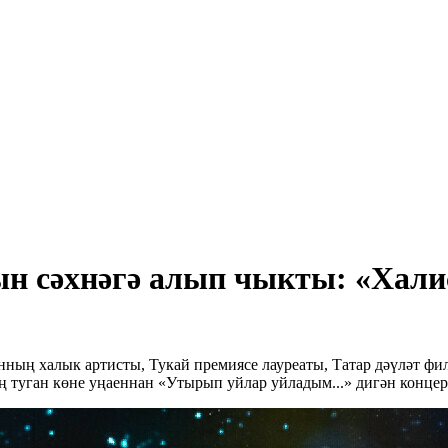
н сәхнәгә алып чыкты: «Халис
анның халык артисты, Тукай премиясе лауреаты, Татар дәүләт 
 туган көне уңаеннан «Утырып уйлар уйладым...» дигән концер