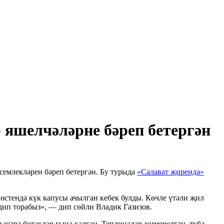
 яшелчәләрне бәреп бетергән
семлекләрен бәреп бетергән. Бу турыда
«Салават җирендә»
өстендә күк капусы ачылган кебек булды. Көчле үтәли җил
 дип торабыз», — дип сөйли Владик Газизов.
 шәрә ботаклар гына калган. Теплицалар җимерелгән, түбә