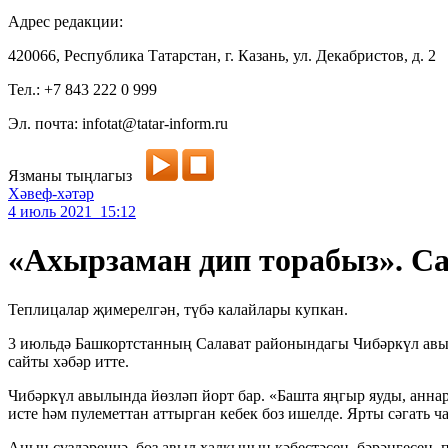
Адрес редакции:
420066, Республика Татарстан, г. Казань, ул. Декабристов, д. 2
Тел.: +7 843 222 0 999
Эл. почта: infotat@tatar-inform.ru
Язманы тыңлагыз
Хәвеф-хәтәр
4 июль 2021 15:12
«Ахырзаман дип торабыз». Са
Теплицалар җимерелгән, түбә калайлары купкан.
3 июльдә Башкортстанның Салават районындагы Чибәркүл авылы
сайты хәбәр итте.
Чибәркүл авылында йөзләп йорт бар. «Башта яңгыр яуды, анна
исте һәм пулеметтан аттырган кебек боз ишелде. Ярты сәгать 
Аның сүзләренчә, боз авыл халкының кәбестәсен, бәрәңгесен, 