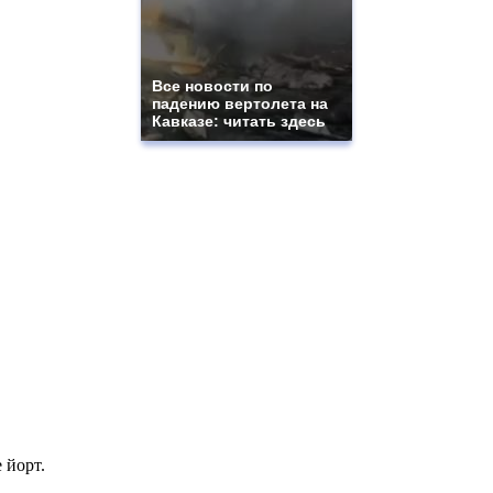
Все новости по
падению вертолета на
Кавказе: читать здесь
 йорт.