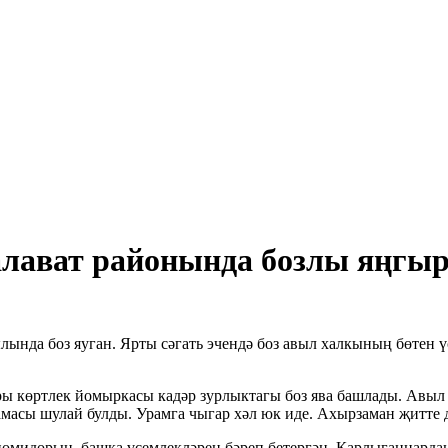
лават районында бозлы яңгыр
нда боз яуган. Ярты сәгать эчендә боз авыл халкының бөтен ү
ры көртлек йомыркасы кадәр зурлыктагы боз ява башлады. Авыл 
чамасы шулай булды. Урамга чыгар хәл юк иде. Ахырзаман җитте
помидорын, башка үсемлекләрен бәреп бетергән. Карлыганнардан