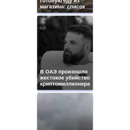
готовую еду из
магазина: список
В ОАЭ произошло
жестокое убийство
криптомиллионера