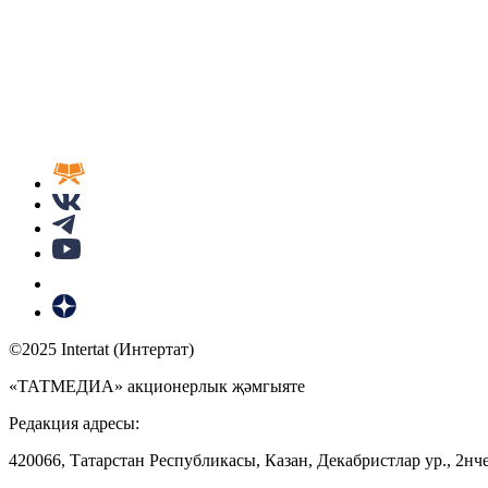
©2025 Intertat (Интертат)
«ТАТМЕДИА» акционерлык җәмгыяте
Редакция адресы:
420066, Татарстан Республикасы, Казан, Декабристлар ур., 2нче