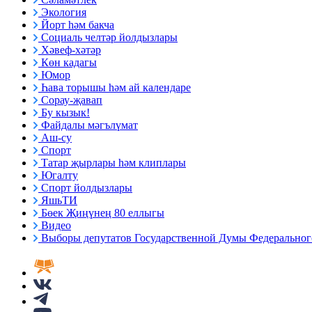
Экология
Йорт һәм бакча
Социаль челтәр йолдызлары
Хәвеф-хәтәр
Көн кадагы
Юмор
Һава торышы һәм ай календаре
Сорау-җавап
Бу кызык!
Файдалы мәгълүмат
Аш-су
Спорт
Татар җырлары һәм клиплары
Югалту
Спорт йолдызлары
ЯшьТИ
Бөек Җиңүнең 80 еллыгы
Видео
Выборы депутатов Государственной Думы Федерального