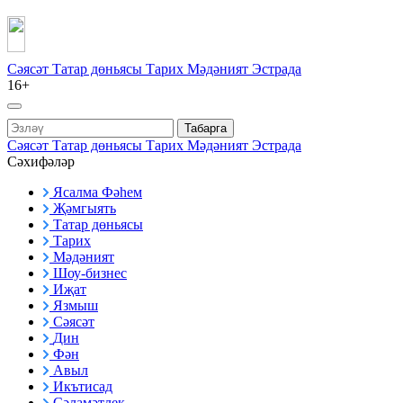
Сәясәт
Татар дөньясы
Тарих
Мәдәният
Эстрада
16+
Табарга
Сәясәт
Татар дөньясы
Тарих
Мәдәният
Эстрада
Сәхифәләр
Ясалма Фәһем
Җәмгыять
Татар дөньясы
Тарих
Мәдәният
Шоу-бизнес
Иҗат
Язмыш
Сәясәт
Дин
Фән
Авыл
Икътисад
Сәламәтлек