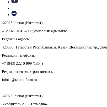
©2025 Intertat (Интертат)
«ТАТМЕДИА» акционерлык җәмгыяте
Редакция адресы:
420066, Татарстан Республикасы, Казан, Декабристлар ур., 2нче
Редакция телефоны:
+7 (843) 222-0-999 (1304)
Редакциянең электрон почтасы:
infotat@tatar-inform.ru
©2025 Intertat (Интертат)
Учредитель АО «Татмедиа»