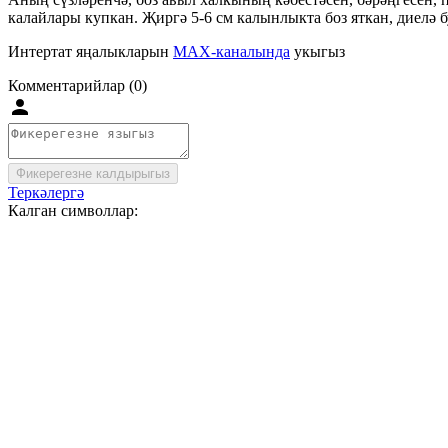
калайлары купкан. Җиргә 5-6 см калынлыкта боз яткан, диелә б
Интертат яңалыкларын
MAX-каналында
укыгыз
Комментарийлар (0)
Фикерегезне калдырыгыз
Теркәлергә
Калган символлар: