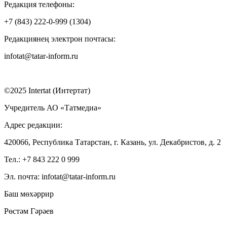
Редакция телефоны:
+7 (843) 222-0-999 (1304)
Редакциянең электрон почтасы:
infotat@tatar-inform.ru
©2025 Intertat (Интертат)
Учредитель АО «Татмедиа»
Адрес редакции:
420066, Республика Татарстан, г. Казань, ул. Декабристов, д. 2
Тел.: +7 843 222 0 999
Эл. почта: infotat@tatar-inform.ru
Баш мөхәррир
Рөстәм Гәрәев