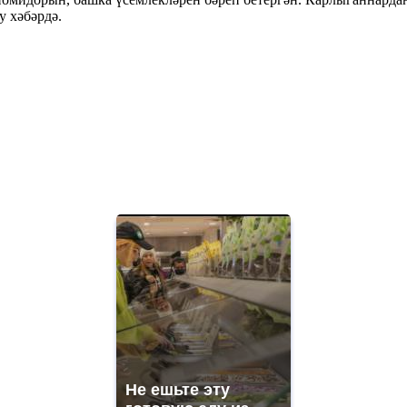
у хәбәрдә.
Не ешьте эту