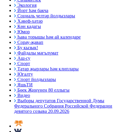
Экология
Йорт һәм бакча
Социаль челтәр йолдызлары
Хәвеф-хәтәр
Көн кадагы
Юмор
Һава торышы һәм ай календаре
Сорау-җавап
Бу кызык!
Файдалы мәгълүмат
Аш-су
Спорт
Татар җырлары һәм клиплары
Югалту
Спорт йолдызлары
ЯшьТИ
Бөек Җиңүнең 80 еллыгы
Видео
Выборы депутатов Государственной Думы
Федерального Собрания Российской Федерации
девятого созыва 20.09.2026