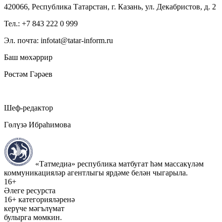
420066, Республика Татарстан, г. Казань, ул. Декабристов, д. 2
Тел.: +7 843 222 0 999
Эл. почта: infotat@tatar-inform.ru
Баш мөхәррир
Рөстәм Гәрәев
Шеф-редактор
Гөлүзә Ибраһимова
«Татмедиа» республика матбугат һәм массакүләм
коммуникацияләр агентлыгы ярдәме белән чыгарыла.
16+
Әлеге ресурста
16+ категорияләренә
керүче мәгълүмат
булырга мөмкин.