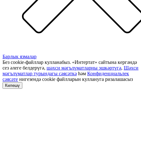
Барлык язмалар
Без cookie-файллар кулланабыз. «Интертат» сайтына кергәндә
сез әлеге белдерүгә,
шәхси мәгълүматларны эшкәртүгә
,
Шәхси
мәгълүматлар турындагы сәясәткә
һәм
Конфиденциальлек
сәясәте
нигезендә cookie файлларын куллануга ризалашасыз
Килешү