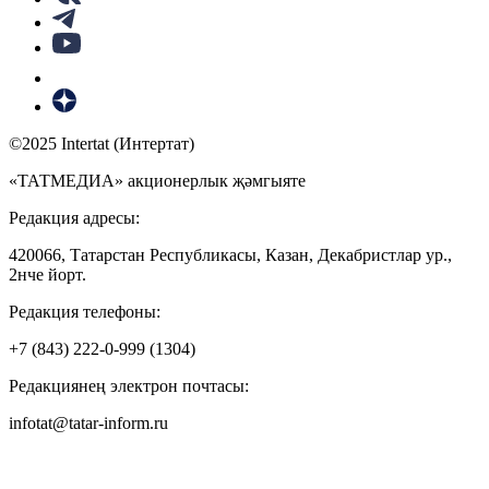
©2025 Intertat (Интертат)
«ТАТМЕДИА» акционерлык җәмгыяте
Редакция адресы:
420066, Татарстан Республикасы, Казан, Декабристлар ур.,
2нче йорт.
Редакция телефоны:
+7 (843) 222-0-999 (1304)
Редакциянең электрон почтасы:
infotat@tatar-inform.ru