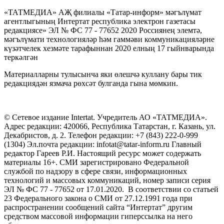
«ТАТМЕДИА» АҖ филиалы «Татар-информ» мәгълүмат
агентлыгының Интертат республика электрон газетасы
редакциясе» ЭЛ № ФС 77 - 77652 2020 Россиянең элемтә,
мәгълүмати технологияләр һәм гаммәви коммуникацияләрне
күзәтчелек хезмәте тарафыннан 2020 елның 17 гыйнварында
теркәлгән
Материалларны тулысынча яки өлешчә куллану бары тик
редакциядән язмача рөхсәт булганда гына мөмкин.
© Сетевое издание Intertat. Учредитель АО «ТАТМЕДИА».
Адрес редакции: 420066, Республика Татарстан, г. Казань, ул.
Декабристов, д. 2. Телефон редакции: +7 (843) 222-0-999
(1304) Эл.почта редакции: infotat@tatar-inform.ru Главный
редактор Гареев Р.И. Настоящий ресурс может содержать
материалы 16+. СМИ зарегистрировано Федеральной
службой по надзору в сфере связи, информационных
технологий и массовых коммуникаций, номер записи серия
ЭЛ № ФС 77 - 77652 от 17.01.2020. В соответствии со статьей
23 Федерального закона о СМИ от 27.12.1991 года при
распространении сообщений сайта “Интертат” другим
средством массовой информации гиперссылка на него