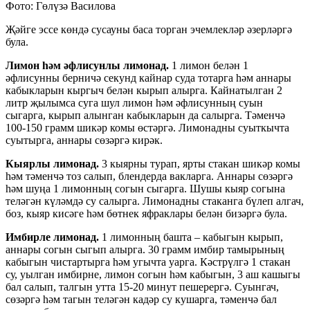
Фото: Гөлүзә Василова
Җәйге эссе көндә сусауны баса торган эчемлекләр әзерләргә
була.
Лимон һәм әфлисунлы лимонад.
1 лимон белән 1
әфлисунны берничә секунд кайнар суда тотарга һәм аннары
кабыкларын кыргыч белән кырып алырга. Кайнатылган 2
литр җылымса суга шул лимон һәм әфлисунның суын
сыгарга, кырып алынган кабыкларын да салырга. Тәменчә
100-150 грамм шикәр комы өстәргә. Лимонадны суыткычта
суытырга, аннары сөзәргә кирәк.
Кыярлы лимонад.
3 кыярны турап, ярты стакан шикәр комы
һәм тәменчә тоз салып, блендерда вакларга. Аннары сөзәргә
һәм шуңа 1 лимонның согын сыгарга. Шушы кыяр согына
теләгән күләмдә су салырга. Лимонадны стаканга бүлеп алгач,
боз, кыяр кисәге һәм бөтнек яфраклары белән бизәргә була.
Имбирле лимонад.
1 лимонның башта – кабыгын кырып,
аннары согын сыгып алырга. 30 грамм имбир тамырының
кабыгын чистартырга һәм угычта уарга. Кәстрүлгә 1 стакан
су, уылган имбирне, лимон согын һәм кабыгын, 3 аш кашыгы
бал салып, талгын утта 15-20 минут пешерергә. Суынгач,
сөзәргә һәм тагын теләгән кадәр су кушарга, тәменчә бал