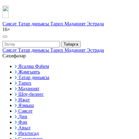
Сәясәт
Татар дөньясы
Тарих
Мәдәният
Эстрада
16+
Табарга
Сәясәт
Татар дөньясы
Тарих
Мәдәният
Эстрада
Сәхифәләр
Ясалма Фәһем
Җәмгыять
Татар дөньясы
Тарих
Мәдәният
Шоу-бизнес
Иҗат
Язмыш
Сәясәт
Дин
Фән
Авыл
Икътисад
Сәламәтлек