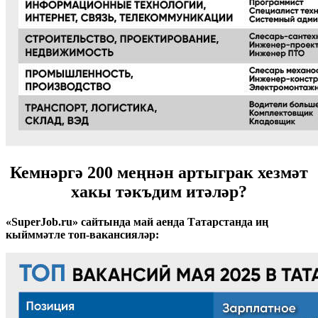
Кемнәргә 200 меңнән артыграк хезмәт
хакы тәкъдим итәләр?
«SuperJob.ru» сайтында май аенда Татарстанда иң
кыйммәтле топ-вакансияләр: