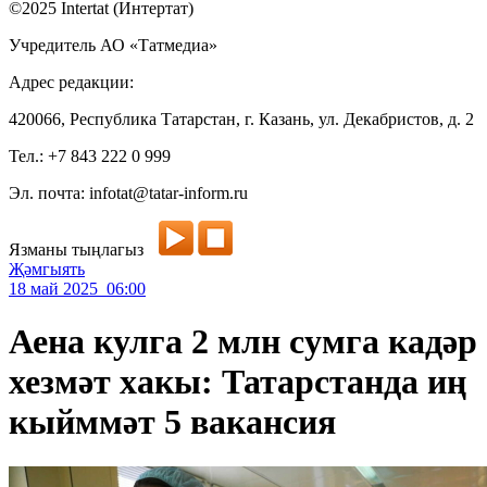
©2025 Intertat (Интертат)
Учредитель АО «Татмедиа»
Адрес редакции:
420066, Республика Татарстан, г. Казань, ул. Декабристов, д. 2
Тел.: +7 843 222 0 999
Эл. почта: infotat@tatar-inform.ru
Язманы тыңлагыз
Җәмгыять
18 май 2025 06:00
Аена кулга 2 млн сумга кадәр
хезмәт хакы: Татарстанда иң
кыйммәт 5 вакансия