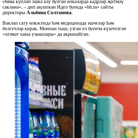
Әмма күпләп эшкә алу булган өлкәләрдә кадрлар җитмәү
саклана», – дип аңлаткан Идел буенда «hh.ru» сайты
директоры
Альбина Солтанова
.
Ваклап сату өлкәсендә һәм медицинада эшчеләр һәм
белгечләр кирәк. Моннан тыш, узган ел буенча күзәтелгән
«хезмәт хакы узышлары» да акрынайган.