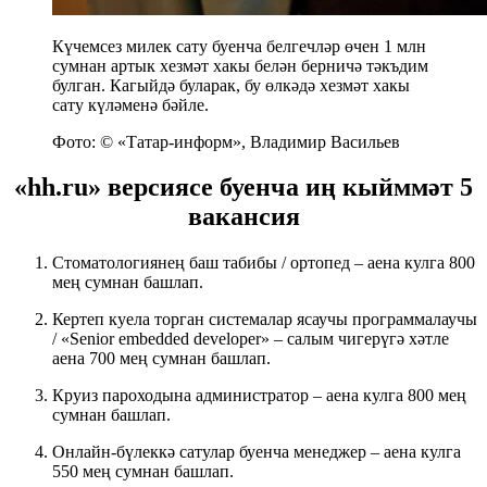
Күчемсез милек сату буенча белгечләр өчен 1 млн
сумнан артык хезмәт хакы белән берничә тәкъдим
булган. Кагыйдә буларак, бу өлкәдә хезмәт хакы
сату күләменә бәйле.
Фото: © «Татар-информ», Владимир Васильев
«hh.ru» версиясе буенча иң кыйммәт 5
вакансия
Стоматологиянең баш табибы / ортопед – аена кулга 800
мең сумнан башлап.
Кертеп куела торган системалар ясаучы программалаучы
/ «Senior embedded developer» – салым чигерүгә хәтле
аена 700 мең сумнан башлап.
Круиз пароходына администратор – аена кулга 800 мең
сумнан башлап.
Онлайн-бүлеккә сатулар буенча менеджер – аена кулга
550 мең сумнан башлап.