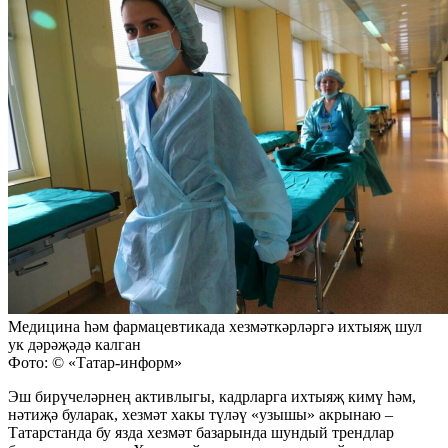
Медицина һәм фармацевтикада хезмәткәрләргә ихтыяҗ шул
ук дәрәҗәдә калган
Фото: © «Татар-информ»
Эш бирүчеләрнең активлыгы, кадрларга ихтыяҗ кимү һәм,
нәтиҗә буларак, хезмәт хакы түләү «узышы» акрынаю –
Татарстанда бу язда хезмәт базарында шундый трендлар