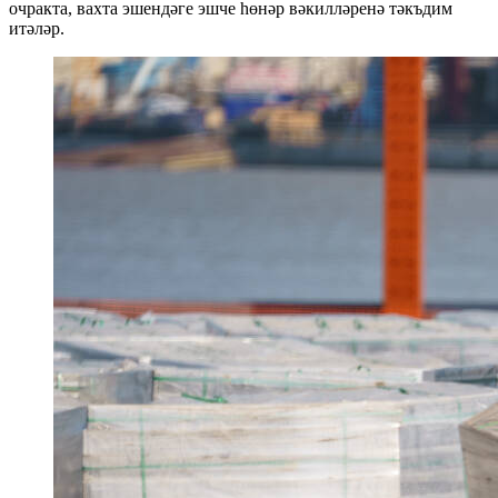
очракта, вахта эшендәге эшче һөнәр вәкилләренә тәкъдим
итәләр.