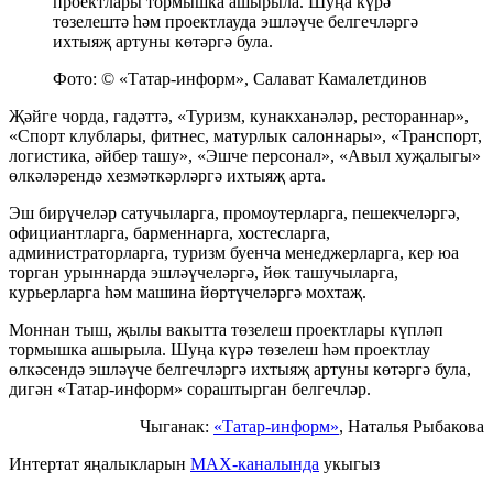
проектлары тормышка ашырыла. Шуңа күрә
төзелештә һәм проектлауда эшләүче белгечләргә
ихтыяҗ артуны көтәргә була.
Фото: © «Татар-информ», Салават Камалетдинов
Җәйге чорда, гадәттә, «Туризм, кунакханәләр, рестораннар»,
«Спорт клублары, фитнес, матурлык салоннары», «Транспорт,
логистика, әйбер ташу», «Эшче персонал», «Авыл хуҗалыгы»
өлкәләрендә хезмәткәрләргә ихтыяҗ арта.
Эш бирүчеләр сатучыларга, промоутерларга, пешекчеләргә,
официантларга, барменнарга, хостесларга,
администраторларга, туризм буенча менеджерларга, кер юа
торган урыннарда эшләүчеләргә, йөк ташучыларга,
курьерларга һәм машина йөртүчеләргә мохтаҗ.
Моннан тыш, җылы вакытта төзелеш проектлары күпләп
тормышка ашырыла. Шуңа күрә төзелеш һәм проектлау
өлкәсендә эшләүче белгечләргә ихтыяҗ артуны көтәргә була,
дигән «Татар-информ» сораштырган белгечләр.
Чыганак:
«Татар-информ»
, Наталья Рыбакова
Интертат яңалыкларын
MAX-каналында
укыгыз