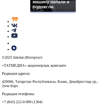
машину напали и
подожгли.
©2025 Intertat (Интертат)
«ТАТМЕДИА» акционерлык җәмгыяте
Редакция адресы:
420066, Татарстан Республикасы, Казан, Декабристлар ур.,
2нче йорт.
Редакция телефоны:
+7 (843) 222-0-999 (1304)