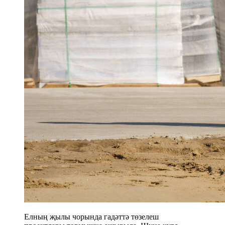
Елның җылы чорында гадәттә төзелеш