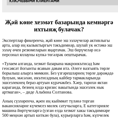
Җәй көне хезмәт базарында кемнәргә
ихтыяҗ булачак?
Экспертлар фикеренчә, җәй көне эш эзләүчеләр активлыгы
арта, алар иң кызыктыргыч тәкъдимнәр, шулай ук өстәмә эш
эзләү өчен резюмеларын яңартачак. Эш бирүчеләр исә
персонал яллауны күпкә төгәлрәк оештырачак.
«Тулаем алганда, хезмәт базарына макроикътисад һәм
геосәясәт йогынты ясавын дәвам итә. Әлеге вазгыять төрле
борылыш алырга мөмкин. Без үзгәрешләрнең төрле дәрәҗәдә
булуын, мәсәлән, икътисадның кайбер тармакларында
эшсезлекнең бераз артуын күрәчәкбез. Хәер, тарихи яктан
караганда, безнең илдә кризис вакытында эшсезлек нык
артмаган», – диде Альбина Солтанова.
Аның сүзләренчә, җәен иң кыйммәт түләнә торган
вакансияләрне күчемсез милек сатучыларга, Е категорияле
машина йөртүчеләргә (узган елда хезмәт хакы тәкъдимнәре
500 меңнән артып киткән була), курьерларга һәм, күпчелек