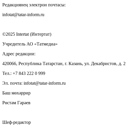
Редакциянең электрон почтасы:
infotat@tatar-inform.ru
©2025 Intertat (Интертат)
Учредитель АО «Татмедиа»
Адрес редакции:
420066, Республика Татарстан, г. Казань, ул. Декабристов, д. 2
Тел.: +7 843 222 0 999
Эл. почта: infotat@tatar-inform.ru
Баш мөхәррир
Рөстәм Гәрәев
Шеф-редактор