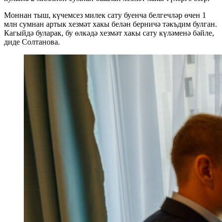
Моннан тыш, күчемсез милек сату буенча белгечләр өчен 1
млн сумнан артык хезмәт хакы белән берничә тәкъдим булган.
Кагыйдә буларак, бу өлкәдә хезмәт хакы сату күләменә бәйле,
диде Солтанова.