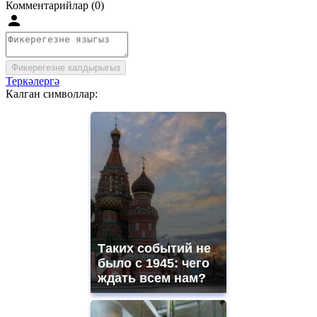
Комментарийлар (0)
Фикерегезне калдырыгыз
Теркәлергә
Калган символлар:
Таких событий не
было с 1945: чего
ждать всем нам?