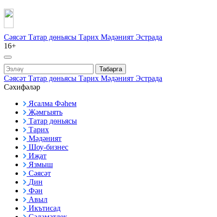
Сәясәт
Татар дөньясы
Тарих
Мәдәният
Эстрада
16+
Табарга
Сәясәт
Татар дөньясы
Тарих
Мәдәният
Эстрада
Сәхифәләр
Ясалма Фәһем
Җәмгыять
Татар дөньясы
Тарих
Мәдәният
Шоу-бизнес
Иҗат
Язмыш
Сәясәт
Дин
Фән
Авыл
Икътисад
Сәламәтлек