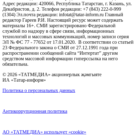
Адрес редакции: 420066, Республика Татарстан, г. Казань, ул.
Декабристов, д. 2. Телефон редакции: +7 (843) 222-0-999
(1304) Эл.почта редакции: infotat@tatar-inform.ru Главный
редактор Гареев Р.И. Настоящий ресурс может содержать
материалы 16+. СМИ зарегистрировано Федеральной
службой по надзору в сфере связи, информационных
технологий и массовых коммуникаций, номер записи серия
ЭЛ № ФС 77 - 77652 от 17.01.2020. В соответствии со статьей
23 Федерального закона о СМИ от 27.12.1991 года при
распространении сообщений сайта “Интертат” другим
средством массовой информации гиперссылка на него
обязательна.
© 2026 «ТАТМЕДИА» акционерлык җәмгыяте
ИА «Татар-информ»
Политика о персональных данных
Антикоррупционная политика
АО «ТАТМЕДИА» использует «cookie»