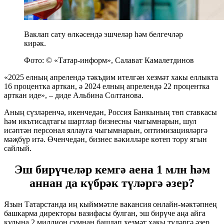
Ваклап сату өлкәсендә эшчеләр һәм белгечләр
кирәк.
Фото: © «Татар-информ», Салават Камалетдинов
«2025 елның апрелендә тәкъдим ителгән хезмәт хакы еллыкта
16 процентка арткан, ә 2024 елның апрелендә 22 процентка
арткан иде», – диде Альбина Солтанова.
Аның сүзләренчә, икенчедән, Россия Банкының төп ставкасы
һәм икътисадтагы шартлар бизнесны чыгымнарын, шул
исәптән персонал яллауга чыгымнарын, оптимизацияләргә
мәҗбүр итә. Өченчедән, бизнес вәкилләре көтеп тору ягын
сайлый.
Эш бирүчеләр кемгә аена 1 млн һәм
аннан да күбрәк түләргә әзер?
Язын Татарстанда иң кыйммәтле вакансия онлайн-мәктәпнең
башкарма директоры вазифасы булган, эш бирүче аңа айга
кулына 2 миллион сумнан башлап хезмәт хакы түләргә әзер.