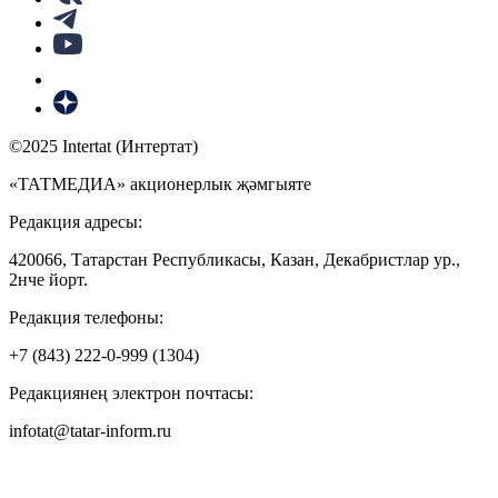
©2025 Intertat (Интертат)
«ТАТМЕДИА» акционерлык җәмгыяте
Редакция адресы:
420066, Татарстан Республикасы, Казан, Декабристлар ур.,
2нче йорт.
Редакция телефоны:
+7 (843) 222-0-999 (1304)
Редакциянең электрон почтасы:
infotat@tatar-inform.ru