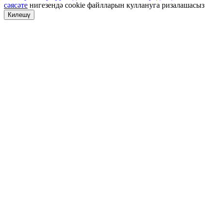
сәясәте
нигезендә cookie файлларын куллануга ризалашасыз
Килешү