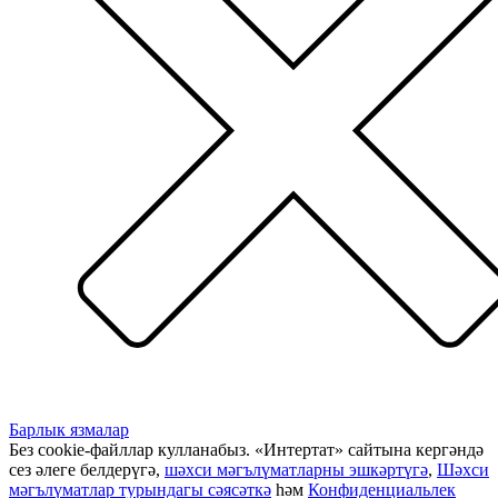
Барлык язмалар
Без cookie-файллар кулланабыз. «Интертат» сайтына кергәндә
сез әлеге белдерүгә,
шәхси мәгълүматларны эшкәртүгә
,
Шәхси
мәгълүматлар турындагы сәясәткә
һәм
Конфиденциальлек