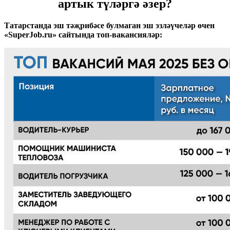
артык түләргә әзер?
Татарстанда эш тәҗрибәсе булмаган эш эзләүчеләр өчен
«SuperJob.ru» сайтында топ-вакансияләр: