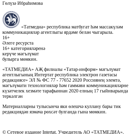
Гөлүзә Ибраһимова
«Татмедиа» республика матбугат һәм массакүләм
коммуникацияләр агентлыгы ярдәме белән чыгарыла.
16+
Әлеге ресурста
16+ категорияләренә
керүче мәгълүмат
булырга мөмкин.
«ТАТМЕДИА» АҖ филиалы «Татар-информ» мәгълүмат
агентлыгының Интертат республика электрон газетасы
редакциясе» ЭЛ № ФС 77 - 77652 2020 Россиянең элемтә,
мәгълүмати технологияләр һәм гаммәви коммуникацияләрне
күзәтчелек хезмәте тарафыннан 2020 елның 17 гыйнварында
теркәлгән
Материалларны тулысынча яки өлешчә куллану бары тик
редакциядән язмача рөхсәт булганда гына мөмкин.
© Сетевое издание Intertat. Учредитель АО «ТАТМЕДИА».