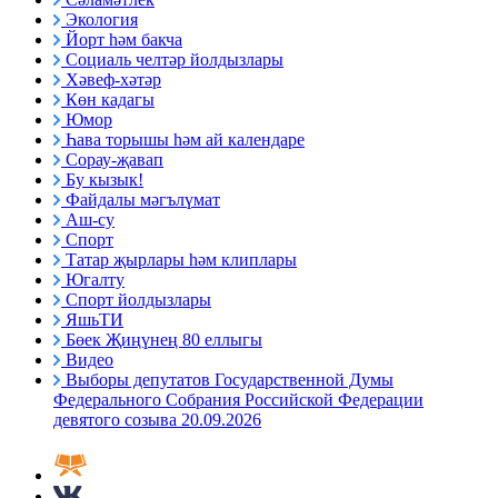
Экология
Йорт һәм бакча
Социаль челтәр йолдызлары
Хәвеф-хәтәр
Көн кадагы
Юмор
Һава торышы һәм ай календаре
Сорау-җавап
Бу кызык!
Файдалы мәгълүмат
Аш-су
Спорт
Татар җырлары һәм клиплары
Югалту
Спорт йолдызлары
ЯшьТИ
Бөек Җиңүнең 80 еллыгы
Видео
Выборы депутатов Государственной Думы
Федерального Собрания Российской Федерации
девятого созыва 20.09.2026