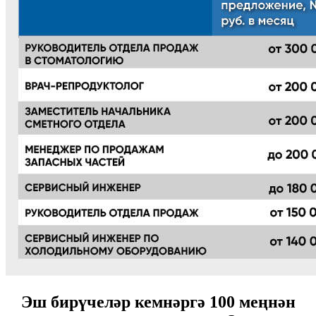
Эш бирүчеләр кемнәргә 100 меңнән