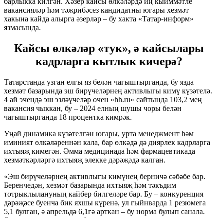
барлыкка килгән. Хәзер кайсы өлкәләрдә иң кыйммәтле
вакансияләр һәм тәҗрибәсез кандидатны югары хезмәт
хакына кайда алырга әзерләр – бу хакта «Татар-информ»
язмасында.
Кайсы өлкәләр «тук», ә кайсылары
кадрларга кытлык кичерә?
Татарстанда узган елгы яз белән чагыштырганда, бу язда
хезмәт базарында эш бирүчеләрнең активлыгы кимү күзәтелә.
4 ай эчендә эш эзләүчеләр өчен «hh.ru» сайтында 103,2 мең
вакансия чыккан, бу – 2024 елның шушы чоры белән
чагыштырганда 18 процентка кимрәк.
Уңай динамика күзәтелгән югары, урта менеджмент һәм
иминият өлкәләреннән кала, бар өлкәдә дә диярлек кадрларга
ихтыяҗ кимегән. Әмма медицинада һәм фармацевтикада
хезмәткәрләргә ихтыяҗ элекке дәрәҗәдә калган.
«Эш бирүчеләрнең активлыгы кимүнең берничә сәбәбе бар.
Беренчедән, хезмәт базарында ихтыяҗ һәм тәкъдим
тотрыклылануның кайбер билгеләре бар. Бу – конкуренция
дәрәҗәсе буенча бик яхшы күренә, ул гыйнварда 1 резюмега
5,1 булган, ә апрельдә 6,1гә арткан – бу норма булып санала.