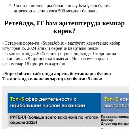
Чит ил клиентлары белән эшләү һәм үсеш буенча
директор – аена кулга 500 меңнән башлап.
Ретейлда, IT һәм җитештерүдә кемнәр
кирәк?
«Татар-информ»га «SuperJob.ru» матбугат хезмәтендә хәбәр
итүләренчә, 2024 елның беренче кварталы белән
чагыштырганда, 2025 елның шушы чорында Татарстанда
вакансияләр 9 процентка кимегән. Эш эзләүчеләрдән
резюмелар 16 процентка арткан.
«SuperJob.ru» сайтында апрель йомгаклары буенча
Татарстанда вакансияләр иң күп булган 5 өлкә: