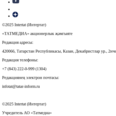
©2025 Intertat (Интертат)
«ТАТМЕДИА» акционерлык җәмгыяте
Редакция адресы:
420066, Татарстан Республикасы, Казан, Декабристлар ур., 2нче
Редакция телефоны:
+7 (843) 222-0-999 (1304)
Редакциянең электрон почтасы:
infotat@tatar-inform.ru
©2025 Intertat (Интертат)
Учредитель АО «Татмедиа»