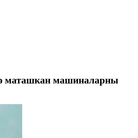
ргә маташкан машиналарны