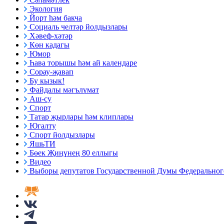
Экология
Йорт һәм бакча
Социаль челтәр йолдызлары
Хәвеф-хәтәр
Көн кадагы
Юмор
Һава торышы һәм ай календаре
Сорау-җавап
Бу кызык!
Файдалы мәгълүмат
Аш-су
Спорт
Татар җырлары һәм клиплары
Югалту
Спорт йолдызлары
ЯшьТИ
Бөек Җиңүнең 80 еллыгы
Видео
Выборы депутатов Государственной Думы Федерального