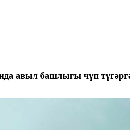
танда авыл башлыгы чүп түгә