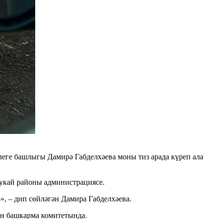
еге башлыгы Дамирә Габделхәева моны тиз арада күреп ала
Тукай районы администрациясе.
, – дип сөйләгән Дамира Габделхәева.
он башкарма комитетында.