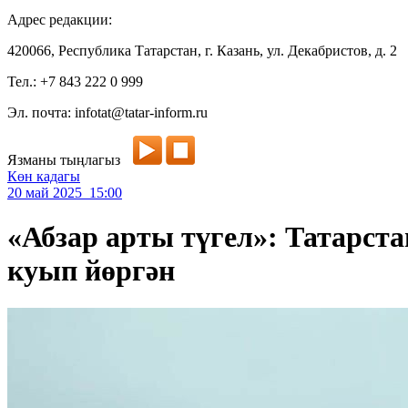
Адрес редакции:
420066, Республика Татарстан, г. Казань, ул. Декабристов, д. 2
Тел.: +7 843 222 0 999
Эл. почта: infotat@tatar-inform.ru
Язманы тыңлагыз
Көн кадагы
20 май 2025 15:00
«Абзар арты түгел»: Татарс
куып йөргән