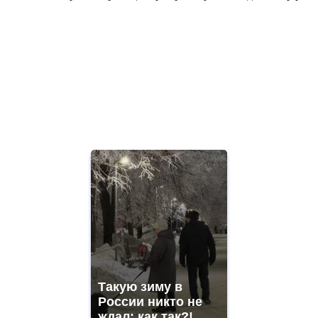
Такую зиму в
России никто не
ждал: как так?!