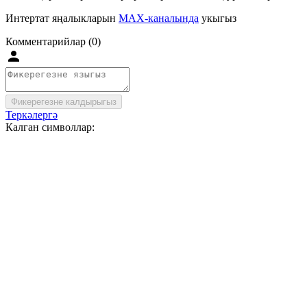
Интертат яңалыкларын
MAX-каналында
укыгыз
Комментарийлар (0)
Фикерегезне калдырыгыз
Теркәлергә
Калган символлар: