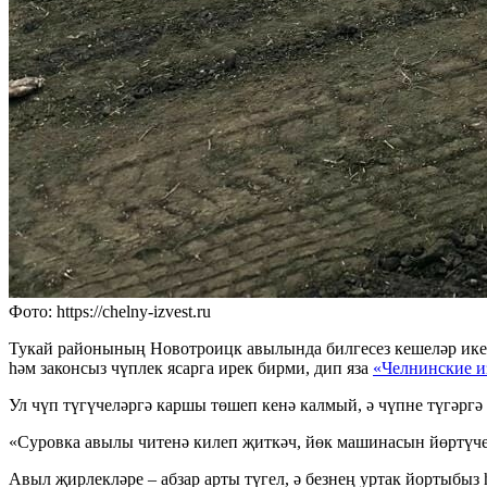
Фото: https://chelny-izvest.ru
Тукай районының Новотроицк авылында билгесез кешеләр ике 
һәм законсыз чүплек ясарга ирек бирми, дип яза
«Челнинские и
Ул чүп түгүчеләргә каршы төшеп кенә калмый, ә чүпне түгәргә
«Суровка авылы читенә килеп җиткәч, йөк машинасын йөртүчел
Авыл җирлекләре – абзар арты түгел, ә безнең уртак йортыбыз