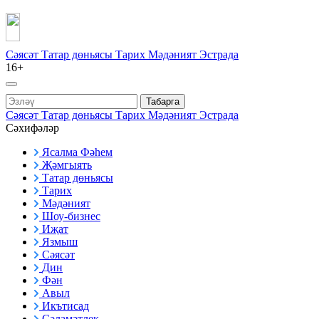
Сәясәт
Татар дөньясы
Тарих
Мәдәният
Эстрада
16+
Табарга
Сәясәт
Татар дөньясы
Тарих
Мәдәният
Эстрада
Сәхифәләр
Ясалма Фәһем
Җәмгыять
Татар дөньясы
Тарих
Мәдәният
Шоу-бизнес
Иҗат
Язмыш
Сәясәт
Дин
Фән
Авыл
Икътисад
Сәламәтлек