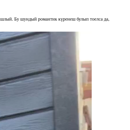
башлый. Бу шундый романтик күренеш булып тоелса да,