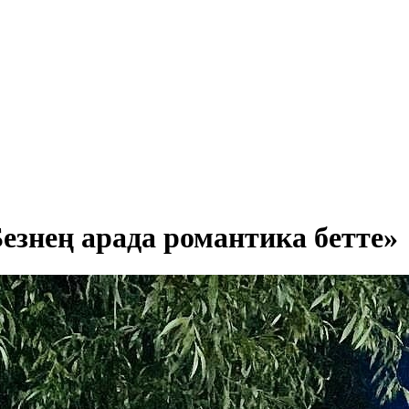
знең арада романтика бетте»