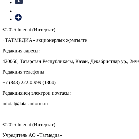
©2025 Intertat (Интертат)
«ТАТМЕДИА» акционерлык җәмгыяте
Редакция адресы:
420066, Татарстан Республикасы, Казан, Декабристлар ур., 2нче
Редакция телефоны:
+7 (843) 222-0-999 (1304)
Редакциянең электрон почтасы:
infotat@tatar-inform.ru
©2025 Intertat (Интертат)
Учредитель АО «Татмедиа»