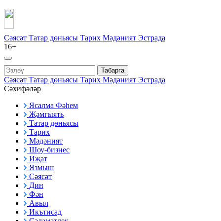
Сәясәт
Татар дөньясы
Тарих
Мәдәният
Эстрада
16+
Табарга
Сәясәт
Татар дөньясы
Тарих
Мәдәният
Эстрада
Сәхифәләр
Ясалма Фәһем
Җәмгыять
Татар дөньясы
Тарих
Мәдәният
Шоу-бизнес
Иҗат
Язмыш
Сәясәт
Дин
Фән
Авыл
Икътисад
Сәламәтлек