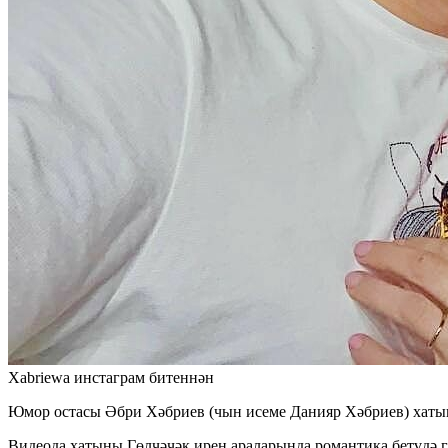
Xabriewa инстаграм битеннән
Юмор остасы Әбри Хәбриев (чын исеме Данияр Хәбриев) хатын
Видеода хатыны Гөлчәчәк ирен араларында романтика бетүдә г