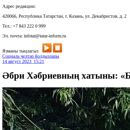
Адрес редакции:
420066, Республика Татарстан, г. Казань, ул. Декабристов, д. 2
Тел.: +7 843 222 0 999
Эл. почта: infotat@tatar-inform.ru
Язманы тыңлагыз
Социаль челтәр йолдызлары
14 август 2023 15:21
Әбри Хәбриевның хатыны: «Бе