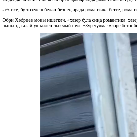
- Әтисе, бу төзелеш белән безнең арада романтика бетте, роман
Әбри Хәбриев моны ишеткәч, «хәзер була сиңа романтика, хәз
чынында алай ук килеп чыкмый шул. «Зур чүлмәк»ләре бетонб