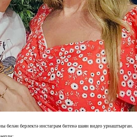
ы белән берлектә инстаграм битенә шаян видео урнаштырган.
аепли: