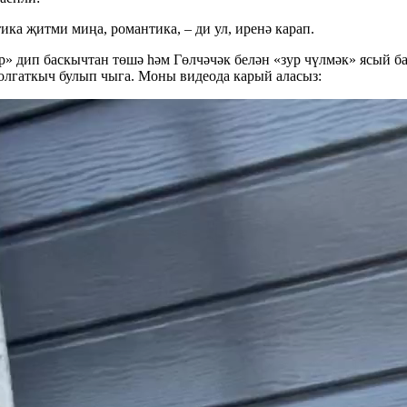
тика җитми миңа, романтика, – ди ул, иренә карап.
ер» дип баскычтан төшә һәм Гөлчәчәк белән «зур чүлмәк» ясый 
олгаткыч булып чыга. Моны видеода карый аласыз: