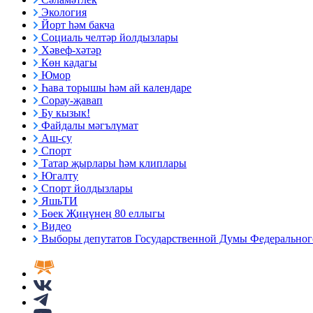
Экология
Йорт һәм бакча
Социаль челтәр йолдызлары
Хәвеф-хәтәр
Көн кадагы
Юмор
Һава торышы һәм ай календаре
Сорау-җавап
Бу кызык!
Файдалы мәгълүмат
Аш-су
Спорт
Татар җырлары һәм клиплары
Югалту
Спорт йолдызлары
ЯшьТИ
Бөек Җиңүнең 80 еллыгы
Видео
Выборы депутатов Государственной Думы Федерального