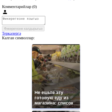
Комментарийлар (0)
Фикерегезне калдырыгыз
Теркәлергә
Калган символлар:
Не ешьте эту
готовую еду из
магазина: список