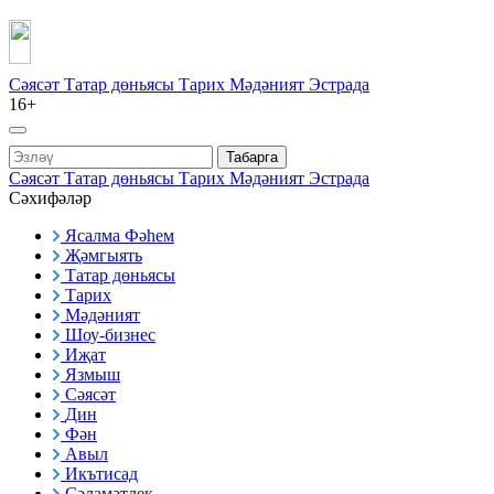
Сәясәт
Татар дөньясы
Тарих
Мәдәният
Эстрада
16+
Табарга
Сәясәт
Татар дөньясы
Тарих
Мәдәният
Эстрада
Сәхифәләр
Ясалма Фәһем
Җәмгыять
Татар дөньясы
Тарих
Мәдәният
Шоу-бизнес
Иҗат
Язмыш
Сәясәт
Дин
Фән
Авыл
Икътисад
Сәламәтлек