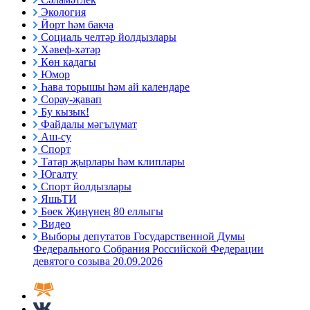
Экология
Йорт һәм бакча
Социаль челтәр йолдызлары
Хәвеф-хәтәр
Көн кадагы
Юмор
Һава торышы һәм ай календаре
Сорау-җавап
Бу кызык!
Файдалы мәгълүмат
Аш-су
Спорт
Татар җырлары һәм клиплары
Югалту
Спорт йолдызлары
ЯшьТИ
Бөек Җиңүнең 80 еллыгы
Видео
Выборы депутатов Государственной Думы
Федерального Собрания Российской Федерации
девятого созыва 20.09.2026