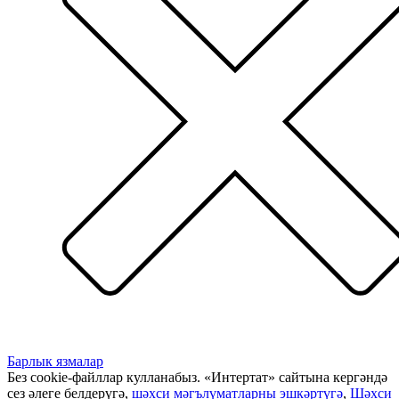
Барлык язмалар
Без cookie-файллар кулланабыз. «Интертат» сайтына кергәндә
сез әлеге белдерүгә,
шәхси мәгълүматларны эшкәртүгә
,
Шәхси