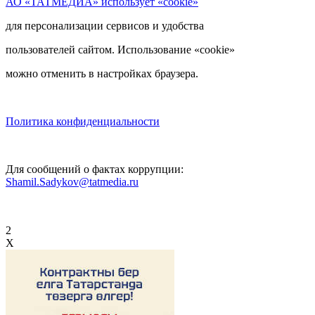
АО «ТАТМЕДИА» использует «cookie»
для персонализации сервисов и удобства
пользователей сайтом. Использование «cookie»
можно отменить в настройках браузера.
Политика конфиденциальности
Для сообщений о фактах коррупции:
Shamil.Sadykov@tatmedia.ru
2
X