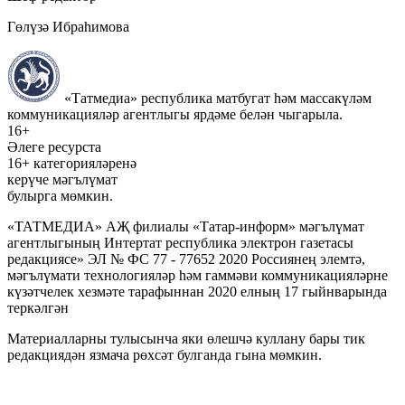
Гөлүзә Ибраһимова
«Татмедиа» республика матбугат һәм массакүләм
коммуникацияләр агентлыгы ярдәме белән чыгарыла.
16+
Әлеге ресурста
16+ категорияләренә
керүче мәгълүмат
булырга мөмкин.
«ТАТМЕДИА» АҖ филиалы «Татар-информ» мәгълүмат
агентлыгының Интертат республика электрон газетасы
редакциясе» ЭЛ № ФС 77 - 77652 2020 Россиянең элемтә,
мәгълүмати технологияләр һәм гаммәви коммуникацияләрне
күзәтчелек хезмәте тарафыннан 2020 елның 17 гыйнварында
теркәлгән
Материалларны тулысынча яки өлешчә куллану бары тик
редакциядән язмача рөхсәт булганда гына мөмкин.