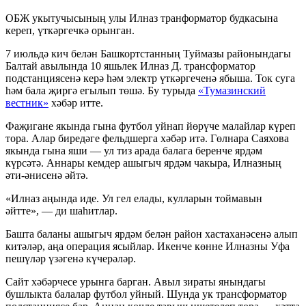
ОБЖ укытучысының улы Илназ транформатор будкасына
кереп, үткәргечкә орынган.
7 июльдә кич белән Башкортстанның Туймазы районындагы
Балтай авылында 10 яшьлек Илназ Д. трансформатор
подстанциясенә керә һәм электр үткәргеченә ябыша. Ток суга
һәм бала җиргә егылып төшә. Бу турыда
«Тумазинский
вестник»
хәбәр итте.
Фаҗигане якында гына футбол уйнап йөрүче малайлар күреп
тора. Алар биредәге фельдшерга хәбәр итә. Гөлнара Саяхова
якында гына яши — ул тиз арада балага беренче ярдәм
күрсәтә. Аннары кемдер ашыгыч ярдәм чакыра, Илназның
әти-әнисенә әйтә.
«Илназ аңында иде. Ул гел елады, кулларын тоймавын
әйтте», — ди шаһитлар.
Башта баланы ашыгыч ярдәм белән район хастаханәсенә алып
китәләр, аңа операция ясыйлар. Икенче көнне Илназны Уфа
пешүләр үзәгенә күчерәләр.
Сайт хәбәрчесе урынга барган. Авыл зираты янындагы
бушлыкта балалар футбол уйный. Шунда ук трансформатор