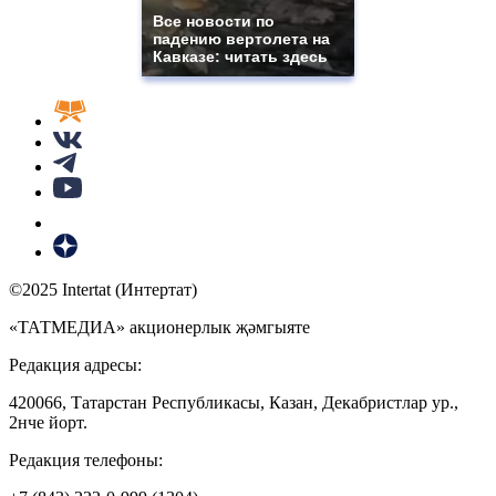
Все новости по
падению вертолета на
Кавказе: читать здесь
©2025 Intertat (Интертат)
«ТАТМЕДИА» акционерлык җәмгыяте
Редакция адресы:
420066, Татарстан Республикасы, Казан, Декабристлар ур.,
2нче йорт.
Редакция телефоны: