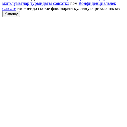
мәгълүматлар турындагы сәясәткә
һәм
Конфиденциальлек
сәясәте
нигезендә cookie файлларын куллануга ризалашасыз
Килешү