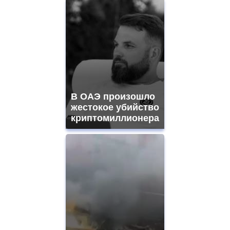
В ОАЭ произошло
жестокое убийство
криптомиллионера