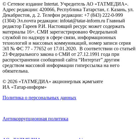
© Сетевое издание Intertat. Учредитель АО «ТАТМЕДИА».
Адрес редакции: 420066, Республика Татарстан, г. Казань, ул.
Декабристов, д. 2. Телефон редакции: +7 (843) 222-0-999
(1304) Эл.почта редакции: infotat@tatar-inform.ru Главный
редактор Гареев Р.И. Настоящий ресурс может содержать
материалы 16+. СМИ зарегистрировано Федеральной
службой по надзору в сфере связи, информационных
технологий и массовых коммуникаций, номер записи серия
ЭЛ № ФС 77 - 77652 от 17.01.2020. В соответствии со статьей
23 Федерального закона о СМИ от 27.12.1991 года при
распространении сообщений сайта “Интертат” другим
средством массовой информации гиперссылка на него
обязательна.
© 2026 «ТАТМЕДИА» акционерлык җәмгыяте
ИА «Татар-информ»
Политика о персональных данных
Антикоррупционная политика