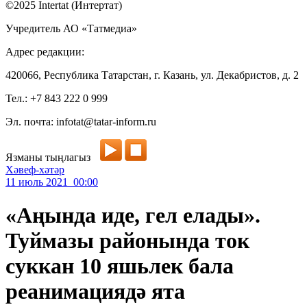
©2025 Intertat (Интертат)
Учредитель АО «Татмедиа»
Адрес редакции:
420066, Республика Татарстан, г. Казань, ул. Декабристов, д. 2
Тел.: +7 843 222 0 999
Эл. почта: infotat@tatar-inform.ru
Язманы тыңлагыз
Хәвеф-хәтәр
11 июль 2021 00:00
«Аңында иде, гел елады».
Туймазы районында ток
суккан 10 яшьлек бала
реанимациядә ята