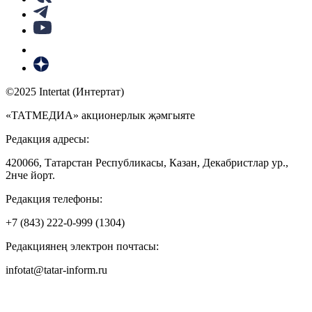
©2025 Intertat (Интертат)
«ТАТМЕДИА» акционерлык җәмгыяте
Редакция адресы:
420066, Татарстан Республикасы, Казан, Декабристлар ур.,
2нче йорт.
Редакция телефоны:
+7 (843) 222-0-999 (1304)
Редакциянең электрон почтасы:
infotat@tatar-inform.ru