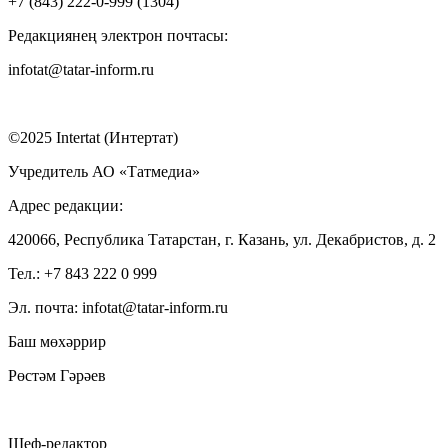
+7 (843) 222-0-999 (1304)
Редакциянең электрон почтасы:
infotat@tatar-inform.ru
©2025 Intertat (Интертат)
Учредитель АО «Татмедиа»
Адрес редакции:
420066, Республика Татарстан, г. Казань, ул. Декабристов, д. 2
Тел.: +7 843 222 0 999
Эл. почта: infotat@tatar-inform.ru
Баш мөхәррир
Рөстәм Гәрәев
Шеф-редактор