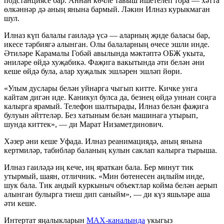
подстанциясе бар. Аннан көчле тавыш ишетелеп тора — хәтта
өлкәннәр дә аның янына бармый. Ләкин Илназ курыкмаган
шул.
Илназ күп балалы гаиләдә үсә — аларның җиде баласы бар,
икесе тәрбиягә алынган. Олы балаларның өчесе эшли инде.
Әтиләре Карамалы Гобәй авылында мәктәптә ОБЖ укыта,
әниләре өйдә хуҗабикә. Фаҗига вакытында әти белән әни
кеше өйдә була, алар хуҗалык эшләрен эшләп йөри.
«Улым дуслары белән уйнарга чыгып китте. Кичке унга
кайтам дигән иде. Каникул булса да, безнең өйдә уннан соңга
калырга ярамый. Телефон шалтырады, Илназ белән фаҗига
булуын әйттеләр. Без хатыным белән машинага утырып,
шунда киттек», — ди Марат Низаметдинович.
Хәзер әни кеше Уфада. Илназ реанимациядә, аның янына
кертмиләр, табиблар баланың кулын саклап калырга тырыша.
Илназ гаиләдә иң кече, иң яраткан бала. Бер минут тик
утырмый, шаян, отличник. «Мин бөтенесен аңлыйм инде,
шук бала. Тик андый куркыныч объектлар койма белән аерып
алынган булырга тиеш дип саныйм», — ди күз яшьләре аша
әти кеше.
Интертат яңалыкларын
MAX-каналында
укыгыз