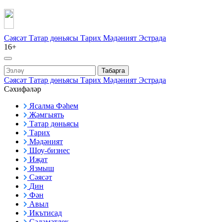
Сәясәт
Татар дөньясы
Тарих
Мәдәният
Эстрада
16+
Табарга
Сәясәт
Татар дөньясы
Тарих
Мәдәният
Эстрада
Сәхифәләр
Ясалма Фәһем
Җәмгыять
Татар дөньясы
Тарих
Мәдәният
Шоу-бизнес
Иҗат
Язмыш
Сәясәт
Дин
Фән
Авыл
Икътисад
Сәламәтлек