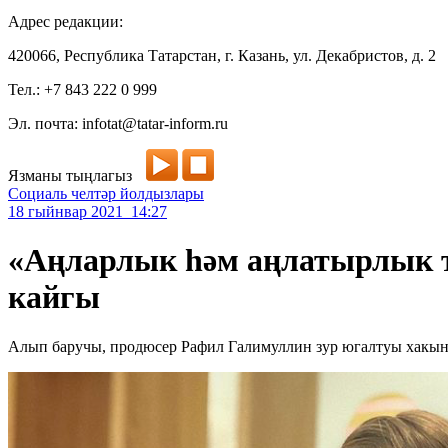
Адрес редакции:
420066, Республика Татарстан, г. Казань, ул. Декабристов, д. 2
Тел.: +7 843 222 0 999
Эл. почта: infotat@tatar-inform.ru
Язманы тыңлагыз
Социаль челтәр йолдызлары
18 гыйнвар 2021 14:27
«Аңларлык һәм аңлатырлык т
кайгы
Алып баручы, продюсер Рафил Галимуллин зур югалтуы хакынд