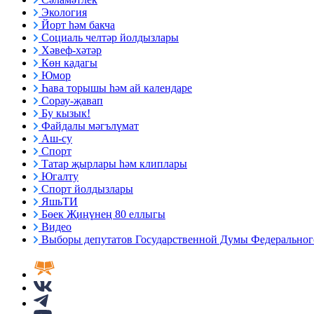
Экология
Йорт һәм бакча
Социаль челтәр йолдызлары
Хәвеф-хәтәр
Көн кадагы
Юмор
Һава торышы һәм ай календаре
Сорау-җавап
Бу кызык!
Файдалы мәгълүмат
Аш-су
Спорт
Татар җырлары һәм клиплары
Югалту
Спорт йолдызлары
ЯшьТИ
Бөек Җиңүнең 80 еллыгы
Видео
Выборы депутатов Государственной Думы Федерального