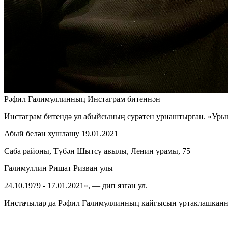
Рәфил Галимуллинның Инстаграм битеннән
Инстаграм битендә ул абыйсының сурәтен урнаштырган. «Ур
Абый белән хушлашу 19.01.2021
Саба районы, Түбән Шытсу авылы, Ленин урамы, 75
Галимуллин Ришат Ризван улы
24.10.1979 - 17.01.2021», — дип язган ул.
Инстачылар да Рәфил Галимуллинның кайгысын уртаклашканн