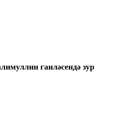
лимуллин гаиләсендә зур