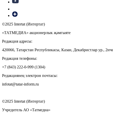
©2025 Intertat (Интертат)
«ТАТМЕДИА» акционерлык җәмгыяте
Редакция адресы:
420066, Татарстан Республикасы, Казан, Декабристлар ур., 2нче
Редакция телефоны:
+7 (843) 222-0-999 (1304)
Редакциянең электрон почтасы:
infotat@tatar-inform.ru
©2025 Intertat (Интертат)
Учредитель АО «Татмедиа»