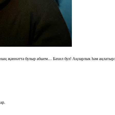
ының җәннәттә булыр абыем… Бәхил бул! Аңларлык hәм аңлаты
ар.