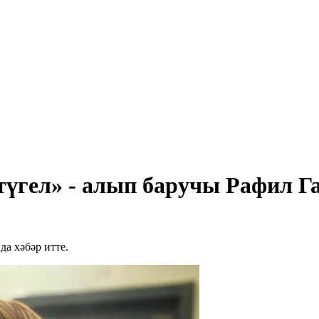
үгел» - алып баручы Рафил Га
а хәбәр итте.