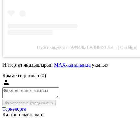
Публикация от РАФИЛЬ ГАЛИМУЛЛИН (@rafilga)
Интертат яңалыкларын
MAX-каналында
укыгыз
Комментарийлар (0)
Фикерегезне калдырыгыз
Теркәлергә
Калган символлар: