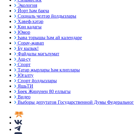
Экология
Йорт һәм бакча
Социаль челтәр йолдызлары
Хәвеф-хәтәр
Көн кадагы
Юмор
Һава торышы һәм ай календаре
Сорау-җавап
Бу кызык!
Файдалы мәгълүмат
Аш-су
Спорт
Татар җырлары һәм клиплары
Югалту
Спорт йолдызлары
ЯшьТИ
Бөек Җиңүнең 80 еллыгы
Видео
Выборы депутатов Государственной Думы Федерального