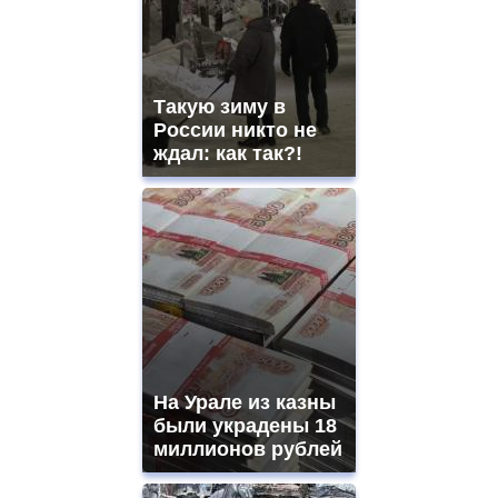
Такую зиму в
России никто не
ждал: как так?!
На Урале из казны
были украдены 18
миллионов рублей