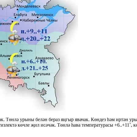
к. Төнлә урыны белән бераз яңгыр явачак. Көндез һәм иртән ур
излектә көчле җил исәчәк. Төнлә һава температурасы +6..+11˚, 