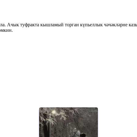
була. Ачык туфракта кышламый торган күпьеллык чәчәкләрне казы
өмкин.