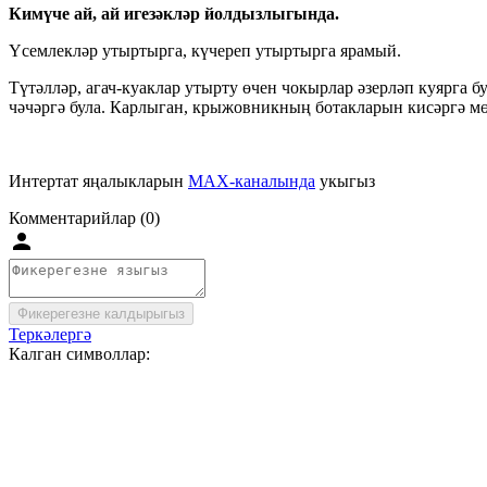
Кимүче ай, ай игезәкләр йолдызлыгында.
Үсемлекләр утыртырга, күчереп утыртырга ярамый.
Түтәлләр, агач-куаклар утырту өчен чокырлар әзерләп куярга 
чәчәргә була. Карлыган, крыжовникның ботакларын кисәргә м
Интертат яңалыкларын
MAX-каналында
укыгыз
Комментарийлар (0)
Фикерегезне калдырыгыз
Теркәлергә
Калган символлар: