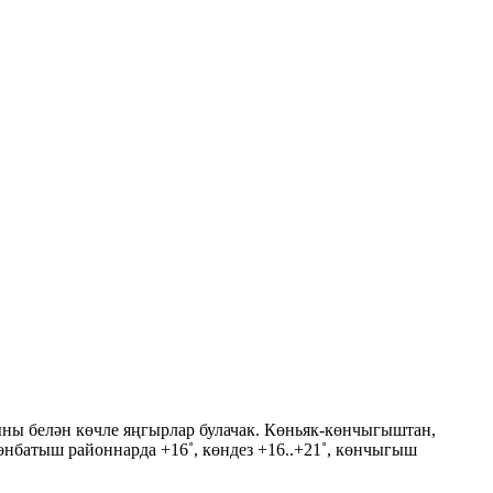
ыны белән көчле яңгырлар булачак. Көньяк-көнчыгыштан,
көнбатыш районнарда +16˚, көндез +16..+21˚, көнчыгыш