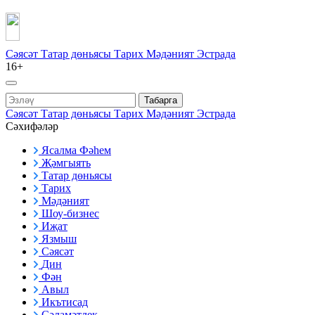
Сәясәт
Татар дөньясы
Тарих
Мәдәният
Эстрада
16+
Табарга
Сәясәт
Татар дөньясы
Тарих
Мәдәният
Эстрада
Сәхифәләр
Ясалма Фәһем
Җәмгыять
Татар дөньясы
Тарих
Мәдәният
Шоу-бизнес
Иҗат
Язмыш
Сәясәт
Дин
Фән
Авыл
Икътисад
Сәламәтлек