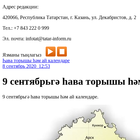
Адрес редакции:
420066, Республика Татарстан, г. Казань, ул. Декабристов, д. 2
Тел.: +7 843 222 0 999
Эл. почта: infotat@tatar-inform.ru
Язманы тыңлагыз
Һава торышы һәм ай календаре
8 сентябрь 2020 12:53
9 сентябрьгә һава торышы һә
9 сентябрьгә һава торышы һәм ай календаре.