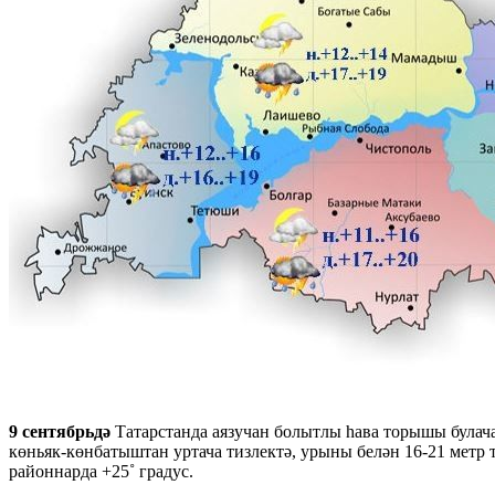
9 сентябрьдә
Татарстанда аязучан болытлы һава торышы булача
көньяк-көнбатыштан уртача тизлектә, урыны белән 16-21 метр т
районнарда +25˚ градус.