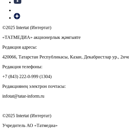
©2025 Intertat (Интертат)
«ТАТМЕДИА» акционерлык җәмгыяте
Редакция адресы:
420066, Татарстан Республикасы, Казан, Декабристлар ур., 2нче
Редакция телефоны:
+7 (843) 222-0-999 (1304)
Редакциянең электрон почтасы:
infotat@tatar-inform.ru
©2025 Intertat (Интертат)
Учредитель АО «Татмедиа»