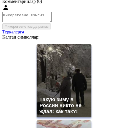
Комментарийлар (0)
Фикерегезне калдырыгыз
Теркәлергә
Калган символлар:
Такую зиму в
России никто не
ждал: как так?!