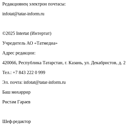
Редакциянең электрон почтасы:
infotat@tatar-inform.ru
©2025 Intertat (Интертат)
Учредитель АО «Татмедиа»
Адрес редакции:
420066, Республика Татарстан, г. Казань, ул. Декабристов, д. 2
Тел.: +7 843 222 0 999
Эл. почта: infotat@tatar-inform.ru
Баш мөхәррир
Рөстәм Гәрәев
Шеф-редактор