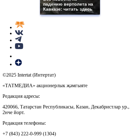
падению вертолета на
Кавказе: читать здесь
©2025 Intertat (Интертат)
«ТАТМЕДИА» акционерлык җәмгыяте
Редакция адресы:
420066, Татарстан Республикасы, Казан, Декабристлар ур.,
2нче йорт.
Редакция телефоны:
+7 (843) 222-0-999 (1304)