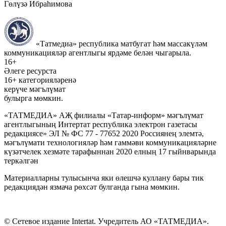
Гөлүзә Ибраһимова
«Татмедиа» республика матбугат һәм массакүләм
коммуникацияләр агентлыгы ярдәме белән чыгарыла.
16+
Әлеге ресурста
16+ категорияләренә
керүче мәгълүмат
булырга мөмкин.
«ТАТМЕДИА» АҖ филиалы «Татар-информ» мәгълүмат
агентлыгының Интертат республика электрон газетасы
редакциясе» ЭЛ № ФС 77 - 77652 2020 Россиянең элемтә,
мәгълүмати технологияләр һәм гаммәви коммуникацияләрне
күзәтчелек хезмәте тарафыннан 2020 елның 17 гыйнварында
теркәлгән
Материалларны тулысынча яки өлешчә куллану бары тик
редакциядән язмача рөхсәт булганда гына мөмкин.
© Сетевое издание Intertat. Учредитель АО «ТАТМЕДИА».