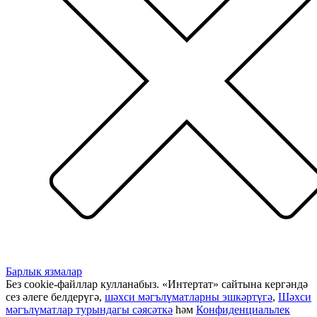
Барлык язмалар
Без cookie-файллар кулланабыз. «Интертат» сайтына кергәндә
сез әлеге белдерүгә,
шәхси мәгълүматларны эшкәртүгә
,
Шәхси
мәгълүматлар турындагы сәясәткә
һәм
Конфиденциальлек