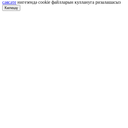
сәясәте
нигезендә cookie файлларын куллануга ризалашасыз
Килешү