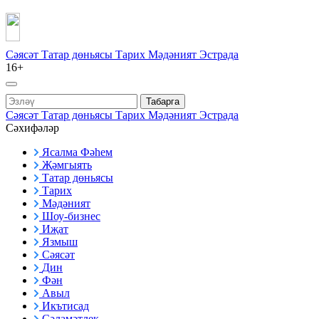
Сәясәт
Татар дөньясы
Тарих
Мәдәният
Эстрада
16+
Табарга
Сәясәт
Татар дөньясы
Тарих
Мәдәният
Эстрада
Сәхифәләр
Ясалма Фәһем
Җәмгыять
Татар дөньясы
Тарих
Мәдәният
Шоу-бизнес
Иҗат
Язмыш
Сәясәт
Дин
Фән
Авыл
Икътисад
Сәламәтлек