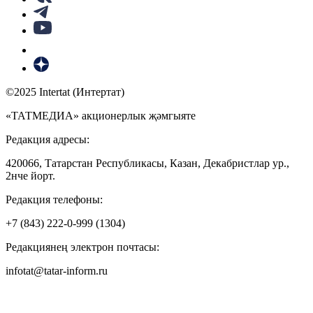
©2025 Intertat (Интертат)
«ТАТМЕДИА» акционерлык җәмгыяте
Редакция адресы:
420066, Татарстан Республикасы, Казан, Декабристлар ур.,
2нче йорт.
Редакция телефоны:
+7 (843) 222-0-999 (1304)
Редакциянең электрон почтасы:
infotat@tatar-inform.ru