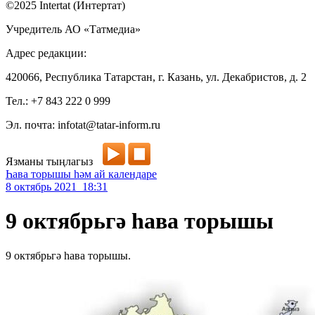
©2025 Intertat (Интертат)
Учредитель АО «Татмедиа»
Адрес редакции:
420066, Республика Татарстан, г. Казань, ул. Декабристов, д. 2
Тел.: +7 843 222 0 999
Эл. почта: infotat@tatar-inform.ru
Язманы тыңлагыз
Һава торышы һәм ай календаре
8 октябрь 2021 18:31
9 октябрьгә һава торышы
9 октябрьгә һава торышы.