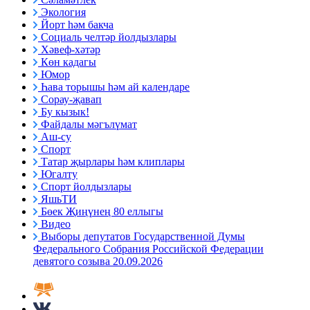
Экология
Йорт һәм бакча
Социаль челтәр йолдызлары
Хәвеф-хәтәр
Көн кадагы
Юмор
Һава торышы һәм ай календаре
Сорау-җавап
Бу кызык!
Файдалы мәгълүмат
Аш-су
Спорт
Татар җырлары һәм клиплары
Югалту
Спорт йолдызлары
ЯшьТИ
Бөек Җиңүнең 80 еллыгы
Видео
Выборы депутатов Государственной Думы
Федерального Собрания Российской Федерации
девятого созыва 20.09.2026