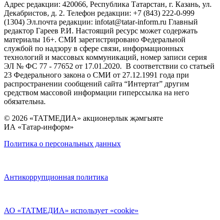
Адрес редакции: 420066, Республика Татарстан, г. Казань, ул.
Декабристов, д. 2. Телефон редакции: +7 (843) 222-0-999
(1304) Эл.почта редакции: infotat@tatar-inform.ru Главный
редактор Гареев Р.И. Настоящий ресурс может содержать
материалы 16+. СМИ зарегистрировано Федеральной
службой по надзору в сфере связи, информационных
технологий и массовых коммуникаций, номер записи серия
ЭЛ № ФС 77 - 77652 от 17.01.2020. В соответствии со статьей
23 Федерального закона о СМИ от 27.12.1991 года при
распространении сообщений сайта “Интертат” другим
средством массовой информации гиперссылка на него
обязательна.
© 2026 «ТАТМЕДИА» акционерлык җәмгыяте
ИА «Татар-информ»
Политика о персональных данных
Антикоррупционная политика
АО «ТАТМЕДИА» использует «cookie»