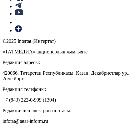
©2025 Intertat (Интертат)
«ТАТМЕДИА» акционерлык җәмгыяте
Редакция адресы:
420066, Татарстан Республикасы, Казан, Декабристлар ур.,
2нче йорт.
Редакция телефоны:
+7 (843) 222-0-999 (1304)
Редакциянең электрон почтасы:
infotat@tatar-inform.ru