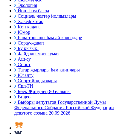
Экология
Йорт һәм бакча
Социаль челтәр йолдызлары
Хәвеф-хәтәр
Көн кадагы
Юмор
Һава торышы һәм ай календаре
Сорау-җавап
Бу кызык!
Файдалы мәгълүмат
Аш-су
Спорт
Татар җырлары һәм клиплары
Югалту
Спорт йолдызлары
ЯшьТИ
Бөек Җиңүнең 80 еллыгы
Видео
Выборы депутатов Государственной Думы
Федерального Собрания Российской Федерации
девятого созыва 20.09.2026