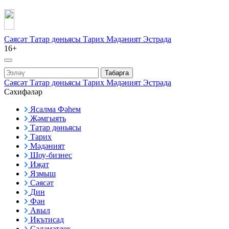
Сәясәт
Татар дөньясы
Тарих
Мәдәният
Эстрада
16+
Табарга
Сәясәт
Татар дөньясы
Тарих
Мәдәният
Эстрада
Сәхифәләр
Ясалма Фәһем
Җәмгыять
Татар дөньясы
Тарих
Мәдәният
Шоу-бизнес
Иҗат
Язмыш
Сәясәт
Дин
Фән
Авыл
Икътисад
Сәламәтлек