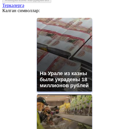
Теркәлергә
Калган символлар:
На Урале из казны
были украдены 18
миллионов рублей