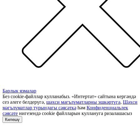
Барлык язмалар
Без cookie-файллар кулланабыз. «Интертат» сайтына кергәндә
сез әлеге белдерүгә,
шәхси мәгълүматларны эшкәртүгә
,
Шәхси
мәгълүматлар турындагы сәясәткә
һәм
Конфиденциальлек
сәясәте
нигезендә cookie файлларын куллануга ризалашасыз
Килешү