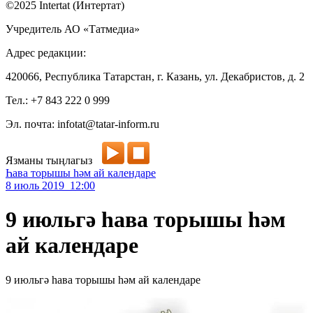
©2025 Intertat (Интертат)
Учредитель АО «Татмедиа»
Адрес редакции:
420066, Республика Татарстан, г. Казань, ул. Декабристов, д. 2
Тел.: +7 843 222 0 999
Эл. почта: infotat@tatar-inform.ru
Язманы тыңлагыз
Һава торышы һәм ай календаре
8 июль 2019 12:00
9 июльгә һава торышы һәм
ай календаре
9 июльгә һава торышы һәм ай календаре