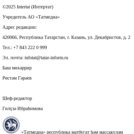
©2025 Intertat (Интертат)
Учредитель АО «Татмедиа»
Адрес редакции:
420066, Республика Татарстан, г. Казань, ул. Декабристов, д. 2
Тел.: +7 843 222 0 999
Эл. почта: infotat@tatar-inform.ru
Баш мөхәррир
Рөстәм Гәрәев
Шеф-редактор
Гөлүзә Ибраһимова
«Татмедиа» республика матбугат һәм массакүләм