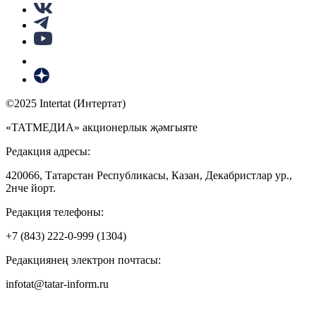
©2025 Intertat (Интертат)
«ТАТМЕДИА» акционерлык җәмгыяте
Редакция адресы:
420066, Татарстан Республикасы, Казан, Декабристлар ур.,
2нче йорт.
Редакция телефоны:
+7 (843) 222-0-999 (1304)
Редакциянең электрон почтасы:
infotat@tatar-inform.ru