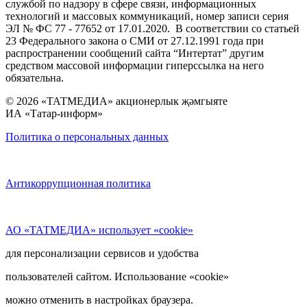
службой по надзору в сфере связи, информационных
технологий и массовых коммуникаций, номер записи серия
ЭЛ № ФС 77 - 77652 от 17.01.2020. В соответствии со статьей
23 Федерального закона о СМИ от 27.12.1991 года при
распространении сообщений сайта “Интертат” другим
средством массовой информации гиперссылка на него
обязательна.
© 2026 «ТАТМЕДИА» акционерлык җәмгыяте
ИА «Татар-информ»
Политика о персональных данных
Антикоррупционная политика
АО «ТАТМЕДИА» использует «cookie»
для персонализации сервисов и удобства
пользователей сайтом. Использование «cookie»
можно отменить в настройках браузера.