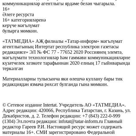
коммуникацияләр агентлыгы ярдәме белән чыгарыла.
16+
Әлеге ресурста
16+ категорияләренә
керүче мәгълүмат
булырга мөмкин.
«ТАТМЕДИА» АҖ филиалы «Татар-информ» мәгълүмат
агентлыгының Интертат республика электрон газетасы
редакциясе» ЭЛ № ФС 77 - 77652 2020 Россиянең элемтә,
мәгълүмати технологияләр һәм гаммәви коммуникацияләрне
күзәтчелек хезмәте тарафыннан 2020 елның 17 гыйнварында
теркәлгән
Материалларны тулысынча яки өлешчә куллану бары тик
редакциядән язмача рөхсәт булганда гына мөмкин.
© Сетевое издание Intertat. Учредитель АО «ТАТМЕДИА».
Адрес редакции: 420066, Республика Татарстан, г. Казань, ул.
Декабристов, д. 2. Телефон редакции: +7 (843) 222-0-999
(1304) Эл.почта редакции: infotat@tatar-inform.ru Главный
редактор Гареев Р.И. Настоящий ресурс может содержать
материалы 16+. СМИ зарегистрировано Федеральной