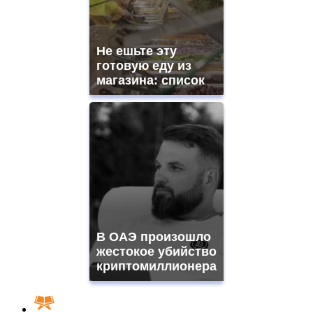
Не ешьте эту
готовую еду из
магазина: список
В ОАЭ произошло
жестокое убийство
криптомиллионера