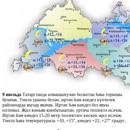
9 июльдә
Татарстанда алмашынучан болытлы һава торышы
булачак. Төнлә урыны белән, иртән һәм көндез күпчелек
районнарда яңгыр явачак. Иртән һәм көндез боз явуы
ихтимал. Җил көньяк-көнбатыштан, уртача тизлектә исәчәк.
Иртән һәм көндез 15-20 метр тизлектәге кискен җил исәчәк.
Төнлә һава температурасы +10..+15°, көндез +22..+27° градус.