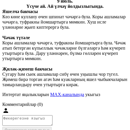
9 июль.
Үсүче ай. Ай үлчәү йолдызлыгында.
Яшелчә бакчасы
Көз көне куллану өчен шпинат чәчәргә була. Коры ашламалар
чәчәргә, туфракны йомшартырга мөмкин. Хуш исле
үләннәрне җыеп киптерергә була.
Чәчәк түтәле
Коры ашламалар чәчәргә, туфракны йомшартырга була. Чәчәк
атып бетергән күпьеллык чәчәкләрне бүлгәләргә һәм күчереп
утыртырга була. Дару үләннәрен, бүлмә гөлләрен күчереп
утыртырга мөмкин.
Җиләк-җимеш бакчасы
Сугару һәм сыек ашламалар сибү өчен уңышлы чор түгел.
Җимеш бирә торган агач һәм куакларның яшел чыбыкчаларын
тамырландыру өчен утыртырга кирәк.
Интертат яңалыкларын
MAX-каналында
укыгыз
Комментарийлар (0)
Фикерегезне калдырыгыз