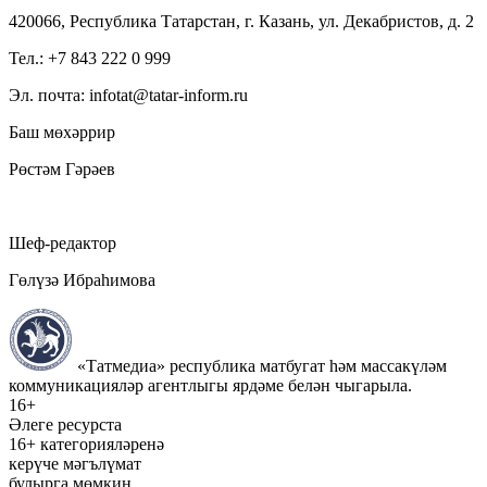
420066, Республика Татарстан, г. Казань, ул. Декабристов, д. 2
Тел.: +7 843 222 0 999
Эл. почта: infotat@tatar-inform.ru
Баш мөхәррир
Рөстәм Гәрәев
Шеф-редактор
Гөлүзә Ибраһимова
«Татмедиа» республика матбугат һәм массакүләм
коммуникацияләр агентлыгы ярдәме белән чыгарыла.
16+
Әлеге ресурста
16+ категорияләренә
керүче мәгълүмат
булырга мөмкин.