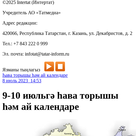
©2025 Intertat (Интертат)
Учредитель АО «Татмедиа»
Адрес редакции:
420066, Республика Татарстан, г. Казань, ул. Декабристов, д. 2
Тел.: +7 843 222 0 999
Эл. почта: infotat@tatar-inform.ru
Язманы тыңлагыз
Һава торышы һәм ай календаре
8 июль 2023 14:53
9-10 июльгә һава торышы
һәм ай календаре