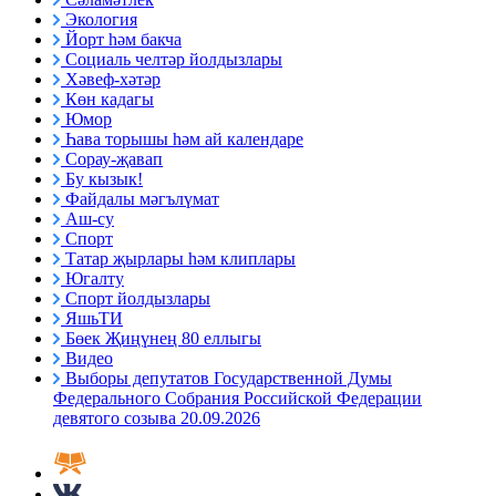
Экология
Йорт һәм бакча
Социаль челтәр йолдызлары
Хәвеф-хәтәр
Көн кадагы
Юмор
Һава торышы һәм ай календаре
Сорау-җавап
Бу кызык!
Файдалы мәгълүмат
Аш-су
Спорт
Татар җырлары һәм клиплары
Югалту
Спорт йолдызлары
ЯшьТИ
Бөек Җиңүнең 80 еллыгы
Видео
Выборы депутатов Государственной Думы
Федерального Собрания Российской Федерации
девятого созыва 20.09.2026