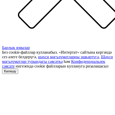
Барлык язмалар
Без cookie-файллар кулланабыз. «Интертат» сайтына кергәндә
сез әлеге белдерүгә,
шәхси мәгълүматларны эшкәртүгә
,
Шәхси
мәгълүматлар турындагы сәясәткә
һәм
Конфиденциальлек
сәясәте
нигезендә cookie файлларын куллануга ризалашасыз
Килешү