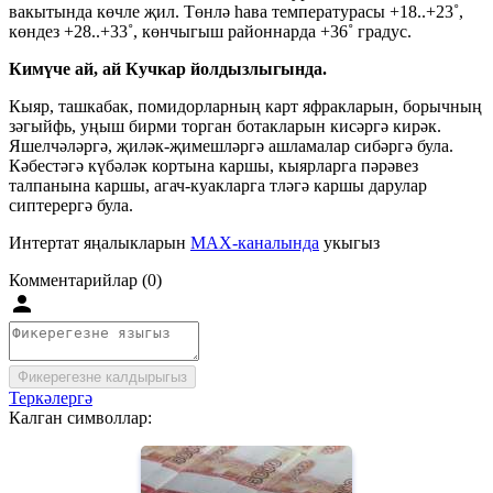
вакытында көчле җил. Төнлә һава температурасы +18..+23˚,
көндез +28..+33˚, көнчыгыш районнарда +36˚ градус.
Кимүче ай, ай Кучкар йолдызлыгында.
Кыяр, ташкабак, помидорларның карт яфракларын, борычның
зәгыйфь, уңыш бирми торган ботакларын кисәргә кирәк.
Яшелчәләргә, җиләк-җимешләргә ашламалар сибәргә була.
Кәбестәгә күбәләк кортына каршы, кыярларга пәрәвез
талпанына каршы, агач-куакларга тләгә каршы дарулар
сиптерергә була.
Интертат яңалыкларын
MAX-каналында
укыгыз
Комментарийлар (0)
Фикерегезне калдырыгыз
Теркәлергә
Калган символлар: