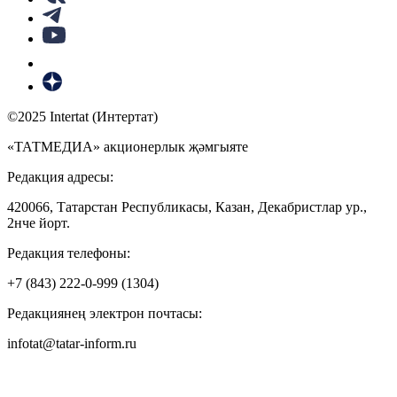
©2025 Intertat (Интертат)
«ТАТМЕДИА» акционерлык җәмгыяте
Редакция адресы:
420066, Татарстан Республикасы, Казан, Декабристлар ур.,
2нче йорт.
Редакция телефоны:
+7 (843) 222-0-999 (1304)
Редакциянең электрон почтасы:
infotat@tatar-inform.ru