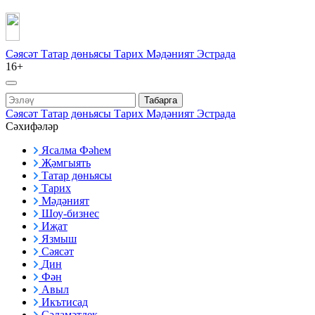
Сәясәт
Татар дөньясы
Тарих
Мәдәният
Эстрада
16+
Табарга
Сәясәт
Татар дөньясы
Тарих
Мәдәният
Эстрада
Сәхифәләр
Ясалма Фәһем
Җәмгыять
Татар дөньясы
Тарих
Мәдәният
Шоу-бизнес
Иҗат
Язмыш
Сәясәт
Дин
Фән
Авыл
Икътисад
Сәламәтлек