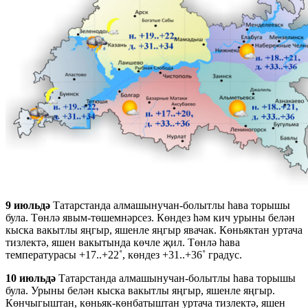
9 июльдә
Татарстанда алмашынучан-болытлы һава торышы
була. Төнлә явым-төшемнәрсез. Көндез һәм кич урыны белән
кыска вакытлы яңгыр, яшенле яңгыр явачак. Көньяктан уртача
тизлектә, яшен вакытында көчле җил. Төнлә һава
температурасы +17..+22˚, көндез +31..+36˚ градус.
10 июльдә
Татарстанда алмашынучан-болытлы һава торышы
була. Урыны белән кыска вакытлы яңгыр, яшенле яңгыр.
Көнчыгыштан, көньяк-көнбатыштан уртача тизлектә, яшен