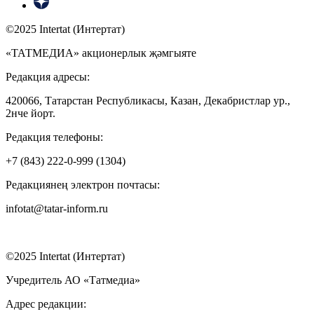
©2025 Intertat (Интертат)
«ТАТМЕДИА» акционерлык җәмгыяте
Редакция адресы:
420066, Татарстан Республикасы, Казан, Декабристлар ур.,
2нче йорт.
Редакция телефоны:
+7 (843) 222-0-999 (1304)
Редакциянең электрон почтасы:
infotat@tatar-inform.ru
©2025 Intertat (Интертат)
Учредитель АО «Татмедиа»
Адрес редакции: