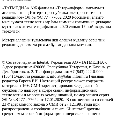
«ТАТМЕДИА» АҖ филиалы «Татар-информ» мәгълүмат
агентлыгының Интертат республика электрон газетасы
редакциясе» ЭЛ № ФС 77 - 77652 2020 Россиянең элемтә,
мәгълүмати технологияләр һәм гаммәви коммуникацияләрне
күзәтчелек хезмәте тарафыннан 2020 елның 17 гыйнварында
теркәлгән
Материалларны тулысынча яки өлешчә куллану бары тик
редакциядән язмача рөхсәт булганда гына мөмкин.
© Сетевое издание Intertat. Учредитель АО «ТАТМЕДИА».
Адрес редакции: 420066, Республика Татарстан, г. Казань, ул.
Декабристов, д. 2. Телефон редакции: +7 (843) 222-0-999
(1304) Эл.почта редакции: infotat@tatar-inform.ru Главный
редактор Гареев Р.И. Настоящий ресурс может содержать
материалы 16+. СМИ зарегистрировано Федеральной
службой по надзору в сфере связи, информационных
технологий и массовых коммуникаций, номер записи серия
ЭЛ № ФС 77 - 77652 от 17.01.2020. В соответствии со статьей
23 Федерального закона о СМИ от 27.12.1991 года при
распространении сообщений сайта “Интертат” другим
средством массовой информации гиперссылка на него