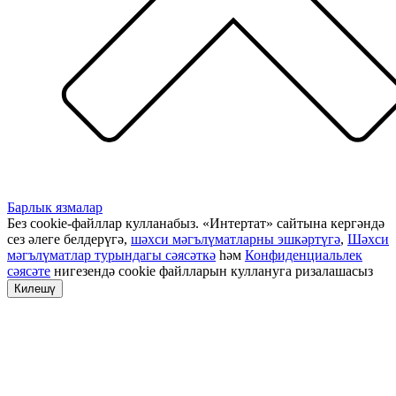
Барлык язмалар
Без cookie-файллар кулланабыз. «Интертат» сайтына кергәндә
сез әлеге белдерүгә,
шәхси мәгълүматларны эшкәртүгә
,
Шәхси
мәгълүматлар турындагы сәясәткә
һәм
Конфиденциальлек
сәясәте
нигезендә cookie файлларын куллануга ризалашасыз
Килешү