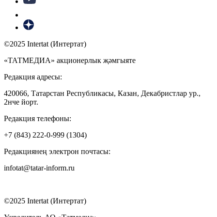
©2025 Intertat (Интертат)
«ТАТМЕДИА» акционерлык җәмгыяте
Редакция адресы:
420066, Татарстан Республикасы, Казан, Декабристлар ур.,
2нче йорт.
Редакция телефоны:
+7 (843) 222-0-999 (1304)
Редакциянең электрон почтасы:
infotat@tatar-inform.ru
©2025 Intertat (Интертат)