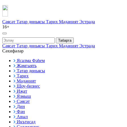
Сәясәт
Татар дөньясы
Тарих
Мәдәният
Эстрада
16+
Табарга
Сәясәт
Татар дөньясы
Тарих
Мәдәният
Эстрада
Сәхифәләр
Ясалма Фәһем
Җәмгыять
Татар дөньясы
Тарих
Мәдәният
Шоу-бизнес
Иҗат
Язмыш
Сәясәт
Дин
Фән
Авыл
Икътисад
Сәламәтлек