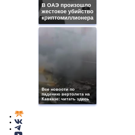
В ОАЭ произошло
жестокое убийство
криптомиллионера
Все новости по
падению вертолета на
Кавказе: читать здесь