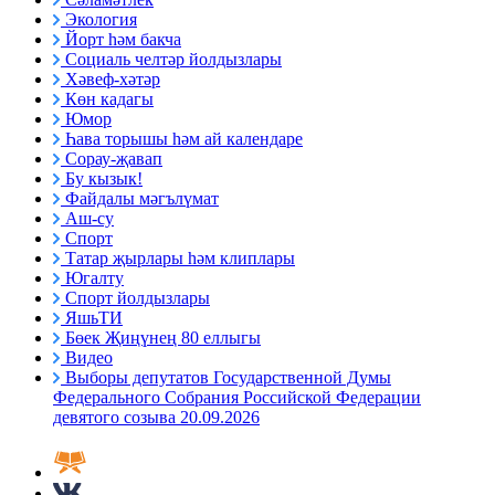
Экология
Йорт һәм бакча
Социаль челтәр йолдызлары
Хәвеф-хәтәр
Көн кадагы
Юмор
Һава торышы һәм ай календаре
Сорау-җавап
Бу кызык!
Файдалы мәгълүмат
Аш-су
Спорт
Татар җырлары һәм клиплары
Югалту
Спорт йолдызлары
ЯшьТИ
Бөек Җиңүнең 80 еллыгы
Видео
Выборы депутатов Государственной Думы
Федерального Собрания Российской Федерации
девятого созыва 20.09.2026