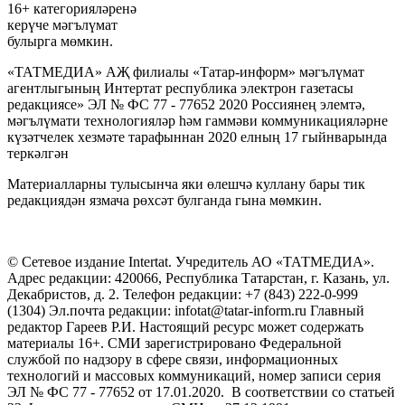
16+ категорияләренә
керүче мәгълүмат
булырга мөмкин.
«ТАТМЕДИА» АҖ филиалы «Татар-информ» мәгълүмат
агентлыгының Интертат республика электрон газетасы
редакциясе» ЭЛ № ФС 77 - 77652 2020 Россиянең элемтә,
мәгълүмати технологияләр һәм гаммәви коммуникацияләрне
күзәтчелек хезмәте тарафыннан 2020 елның 17 гыйнварында
теркәлгән
Материалларны тулысынча яки өлешчә куллану бары тик
редакциядән язмача рөхсәт булганда гына мөмкин.
© Сетевое издание Intertat. Учредитель АО «ТАТМЕДИА».
Адрес редакции: 420066, Республика Татарстан, г. Казань, ул.
Декабристов, д. 2. Телефон редакции: +7 (843) 222-0-999
(1304) Эл.почта редакции: infotat@tatar-inform.ru Главный
редактор Гареев Р.И. Настоящий ресурс может содержать
материалы 16+. СМИ зарегистрировано Федеральной
службой по надзору в сфере связи, информационных
технологий и массовых коммуникаций, номер записи серия
ЭЛ № ФС 77 - 77652 от 17.01.2020. В соответствии со статьей