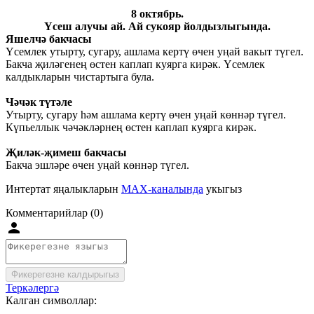
8 октябрь.
Үсеш алучы ай. Ай сукояр йолдызлыгында.
Яшелчә бакчасы
Үсемлек утырту, сугару, ашлама кертү өчен уңай вакыт түгел.
Бакча җиләгенең өстен каплап куярга кирәк. Үсемлек
калдыкларын чистартыга була.
Чәчәк түтәле
Утырту, сугару һәм ашлама кертү өчен уңай көннәр түгел.
Күпьеллык чәчәкләрнең өстен каплап куярга кирәк.
Җиләк-җимеш бакчасы
Бакча эшләре өчен уңай көннәр түгел.
Интертат яңалыкларын
MAX-каналында
укыгыз
Комментарийлар (0)
Фикерегезне калдырыгыз
Теркәлергә
Калган символлар: