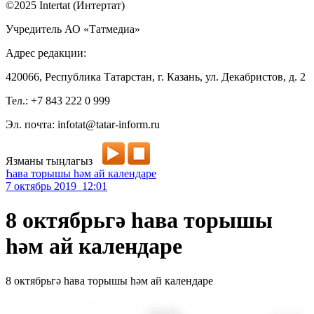
©2025 Intertat (Интертат)
Учредитель АО «Татмедиа»
Адрес редакции:
420066, Республика Татарстан, г. Казань, ул. Декабристов, д. 2
Тел.: +7 843 222 0 999
Эл. почта: infotat@tatar-inform.ru
Язманы тыңлагыз
Һава торышы һәм ай календаре
7 октябрь 2019 12:01
8 октябрьгә һава торышы
һәм ай календаре
8 октябрьгә һава торышы һәм ай календаре