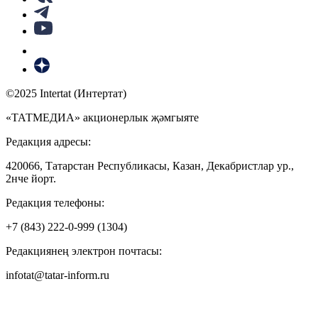
©2025 Intertat (Интертат)
«ТАТМЕДИА» акционерлык җәмгыяте
Редакция адресы:
420066, Татарстан Республикасы, Казан, Декабристлар ур.,
2нче йорт.
Редакция телефоны:
+7 (843) 222-0-999 (1304)
Редакциянең электрон почтасы:
infotat@tatar-inform.ru