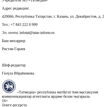
Учредитель АО «Татмедиа»
Адрес редакции:
420066, Республика Татарстан, г. Казань, ул. Декабристов, д. 2
Тел.: +7 843 222 0 999
Эл. почта: infotat@tatar-inform.ru
Баш мөхәррир
Рөстәм Гәрәев
Шеф-редактор
Гөлүзә Ибраһимова
«Татмедиа» республика матбугат һәм массакүләм
коммуникацияләр агентлыгы ярдәме белән чыгарыла.
16+
Әлеге ресурста