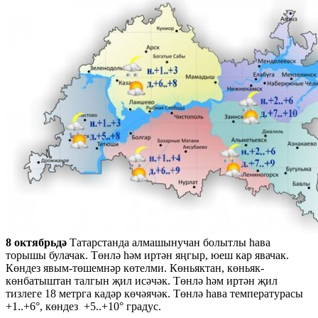
8 октябрьдә
Татарстанда алмашынучан болытлы һава
торышы булачак. Төнлә һәм иртән яңгыр, юеш кар явачак.
Көндез явым-төшемнәр көтелми. Көньяктан, көньяк-
көнбатыштан талгын җил исәчәк. Төнлә һәм иртән җил
тизлеге 18 метрга кадәр көчәячәк. Төнлә һава температурасы
+1..+6°, көндез +5..+10° градус.