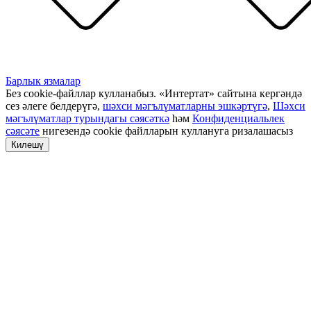
Барлык язмалар
Без cookie-файллар кулланабыз. «Интертат» сайтына кергәндә
сез әлеге белдерүгә,
шәхси мәгълүматларны эшкәртүгә
,
Шәхси
мәгълүматлар турындагы сәясәткә
һәм
Конфиденциальлек
сәясәте
нигезендә cookie файлларын куллануга ризалашасыз
Килешү