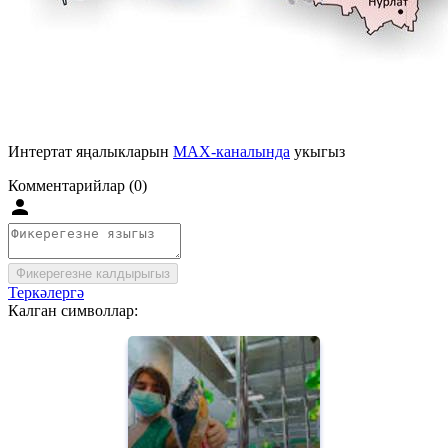
Интертат яңалыкларын
MAX-каналында
укыгыз
Комментарийлар (0)
Фикерегезне калдырыгыз
Теркәлергә
Калган символлар: