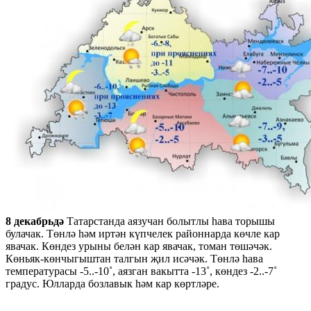
8 декабрьдә
Татарстанда аязучан болытлы һава торышы
булачак. Төнлә һәм иртән күпчелек районнарда көчле кар
явачак. Көндез урыны белән кар явачак, томан төшәчәк.
Көньяк-көнчыгыштан талгын җил исәчәк. Төнлә һава
температурасы -5..-10˚, аязган вакытта -13˚, көндез -2..-7˚
градус. Юлларда бозлавык һәм кар көртләре.