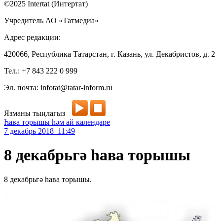
©2025 Intertat (Интертат)
Учредитель АО «Татмедиа»
Адрес редакции:
420066, Республика Татарстан, г. Казань, ул. Декабристов, д. 2
Тел.: +7 843 222 0 999
Эл. почта: infotat@tatar-inform.ru
Язманы тыңлагыз
Һава торышы һәм ай календаре
7 декабрь 2018 11:49
8 декабрьгә һава торышы
8 декабрьгә һава торышы.