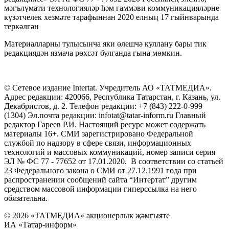
мәгълүмати технологияләр һәм гаммәви коммуникацияләрне
күзәтчелек хезмәте тарафыннан 2020 елның 17 гыйнварында
теркәлгән
Материалларны тулысынча яки өлешчә куллану бары тик
редакциядән язмача рөхсәт булганда гына мөмкин.
© Сетевое издание Intertat. Учредитель АО «ТАТМЕДИА».
Адрес редакции: 420066, Республика Татарстан, г. Казань, ул.
Декабристов, д. 2. Телефон редакции: +7 (843) 222-0-999
(1304) Эл.почта редакции: infotat@tatar-inform.ru Главный
редактор Гареев Р.И. Настоящий ресурс может содержать
материалы 16+. СМИ зарегистрировано Федеральной
службой по надзору в сфере связи, информационных
технологий и массовых коммуникаций, номер записи серия
ЭЛ № ФС 77 - 77652 от 17.01.2020. В соответствии со статьей
23 Федерального закона о СМИ от 27.12.1991 года при
распространении сообщений сайта “Интертат” другим
средством массовой информации гиперссылка на него
обязательна.
© 2026 «ТАТМЕДИА» акционерлык җәмгыяте
ИА «Татар-информ»