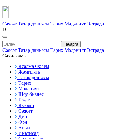
Сәясәт
Татар дөньясы
Тарих
Мәдәният
Эстрада
16+
Табарга
Сәясәт
Татар дөньясы
Тарих
Мәдәният
Эстрада
Сәхифәләр
Ясалма Фәһем
Җәмгыять
Татар дөньясы
Тарих
Мәдәният
Шоу-бизнес
Иҗат
Язмыш
Сәясәт
Дин
Фән
Авыл
Икътисад
Сәламәтлек