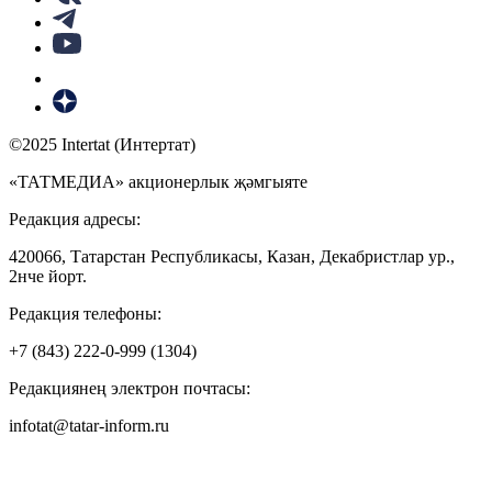
©2025 Intertat (Интертат)
«ТАТМЕДИА» акционерлык җәмгыяте
Редакция адресы:
420066, Татарстан Республикасы, Казан, Декабристлар ур.,
2нче йорт.
Редакция телефоны:
+7 (843) 222-0-999 (1304)
Редакциянең электрон почтасы:
infotat@tatar-inform.ru