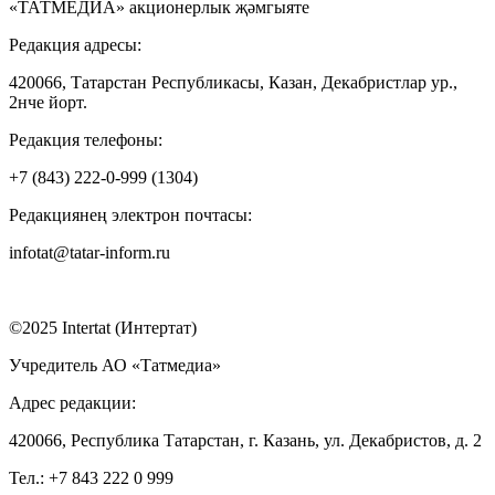
«ТАТМЕДИА» акционерлык җәмгыяте
Редакция адресы:
420066, Татарстан Республикасы, Казан, Декабристлар ур.,
2нче йорт.
Редакция телефоны:
+7 (843) 222-0-999 (1304)
Редакциянең электрон почтасы:
infotat@tatar-inform.ru
©2025 Intertat (Интертат)
Учредитель АО «Татмедиа»
Адрес редакции:
420066, Республика Татарстан, г. Казань, ул. Декабристов, д. 2
Тел.: +7 843 222 0 999