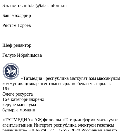
Эл. почта: infotat@tatar-inform.ru
Баш мөхәррир
Рөстәм Гәрәев
Шеф-редактор
Гөлүзә Ибраһимова
«Татмедиа» республика матбугат һәм массакүләм
коммуникацияләр агентлыгы ярдәме белән чыгарыла.
16+
Әлеге ресурста
16+ категорияләренә
керүче мәгълүмат
булырга мөмкин.
«ТАТМЕДИА» АҖ филиалы «Татар-информ» мәгълүмат
агентлыгының Интертат республика электрон газетасы
редакциясе» ЭЛ № ФС 77 - 77652 2020 Россиянең элемтә,