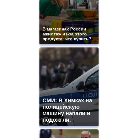
В магазинах России
ажиотаж из-за этого
продукта: что купить?
СМИ: В Химках на
полицейскую
машину напали и
подожгли.