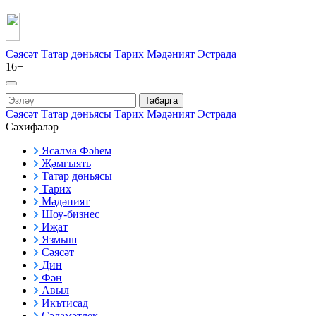
Сәясәт
Татар дөньясы
Тарих
Мәдәният
Эстрада
16+
Табарга
Сәясәт
Татар дөньясы
Тарих
Мәдәният
Эстрада
Сәхифәләр
Ясалма Фәһем
Җәмгыять
Татар дөньясы
Тарих
Мәдәният
Шоу-бизнес
Иҗат
Язмыш
Сәясәт
Дин
Фән
Авыл
Икътисад
Сәламәтлек