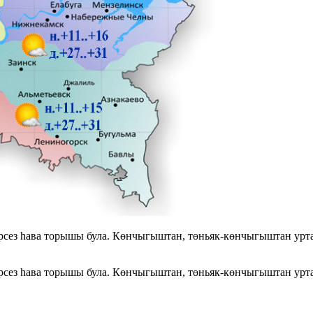
з һава торышы була. Көнчыгыштан, төньяк-көнчыгыштан уртача т
з һава торышы була. Көнчыгыштан, төньяк-көнчыгыштан уртача 