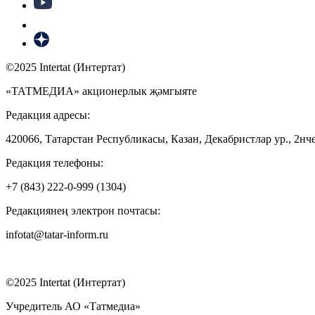
©2025 Intertat (Интертат)
«ТАТМЕДИА» акционерлык җәмгыяте
Редакция адресы:
420066, Татарстан Республикасы, Казан, Декабристлар ур., 2нче
Редакция телефоны:
+7 (843) 222-0-999 (1304)
Редакциянең электрон почтасы:
infotat@tatar-inform.ru
©2025 Intertat (Интертат)
Учредитель АО «Татмедиа»