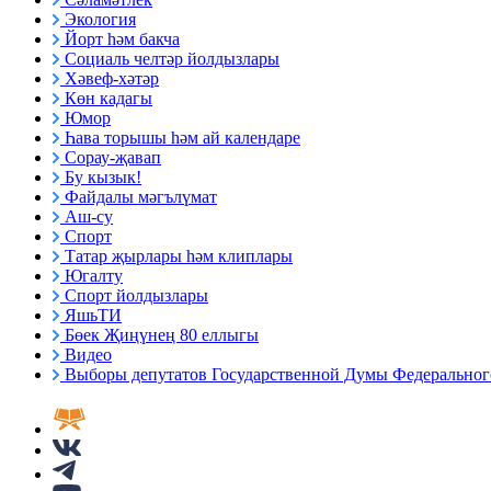
Экология
Йорт һәм бакча
Социаль челтәр йолдызлары
Хәвеф-хәтәр
Көн кадагы
Юмор
Һава торышы һәм ай календаре
Сорау-җавап
Бу кызык!
Файдалы мәгълүмат
Аш-су
Спорт
Татар җырлары һәм клиплары
Югалту
Спорт йолдызлары
ЯшьТИ
Бөек Җиңүнең 80 еллыгы
Видео
Выборы депутатов Государственной Думы Федерального