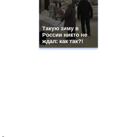
Такую зиму в
России никто не
ждал: как так?!