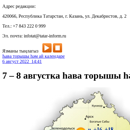
Адрес редакции:
420066, Республика Татарстан, г. Казань, ул. Декабристов, д. 2
Тел.: +7 843 222 0 999
Эл. почта: infotat@tatar-inform.ru
Язманы тыңлагыз
Һава торышы һәм ай календаре
6 август 2022 14:41
7 – 8 августка һава торышы һ