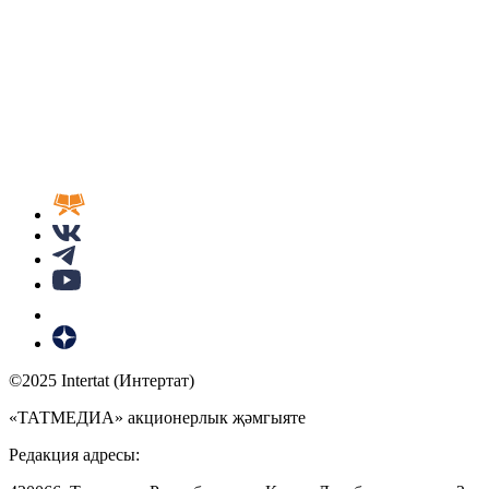
©2025 Intertat (Интертат)
«ТАТМЕДИА» акционерлык җәмгыяте
Редакция адресы: