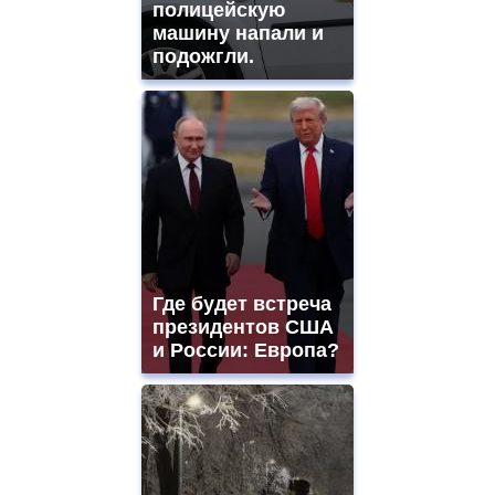
полицейскую
машину напали и
подожгли.
Где будет встреча
президентов США
и России: Европа?