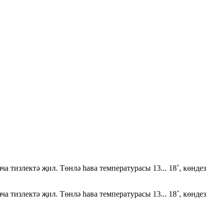
излектә җил. Төнлә һава температурасы 13... 18˚, көндез
тизлектә җил. Төнлә һава температурасы 13... 18˚, көндез