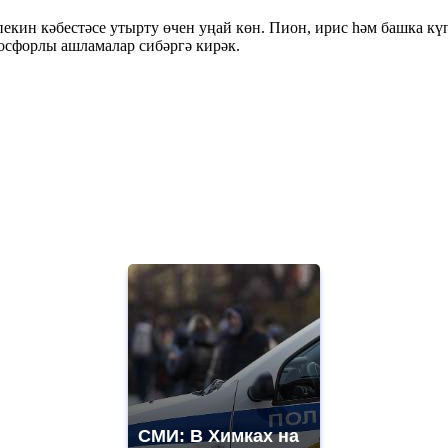
пекин кәбестәсе утырту өчен уңай көн. Пион, ирис һәм башка к
осфорлы ашламалар сибәргә кирәк.
СМИ: В Химках на