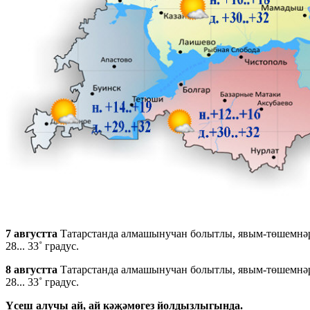
7 августта
Татарстанда алмашынучан болытлы, явым-төшемнәрсе
28... 33˚ градус.
8 августта
Татарстанда алмашынучан болытлы, явым-төшемнәрсе
28... 33˚ градус.
Үсеш алучы ай, ай кәҗәмөгез йолдызлыгында.