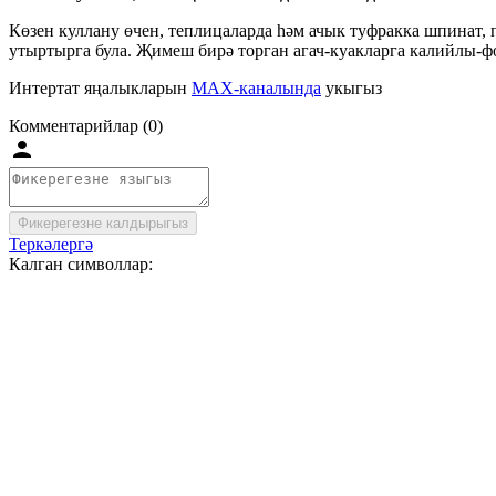
Көзен куллану өчен, теплицаларда һәм ачык туфракка шпинат, 
утыртырга була. Җимеш бирә торган агач-куакларга калийлы-ф
Интертат яңалыкларын
MAX-каналында
укыгыз
Комментарийлар (0)
Фикерегезне калдырыгыз
Теркәлергә
Калган символлар: