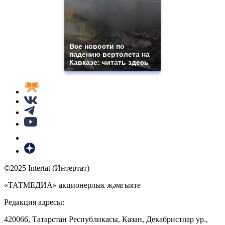
Все новости по
падению вертолета на
Кавказе: читать здесь
©2025 Intertat (Интертат)
«ТАТМЕДИА» акционерлык җәмгыяте
Редакция адресы:
420066, Татарстан Республикасы, Казан, Декабристлар ур.,