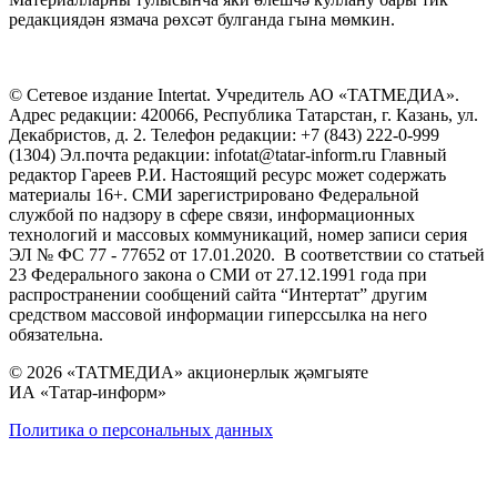
редакциядән язмача рөхсәт булганда гына мөмкин.
© Сетевое издание Intertat. Учредитель АО «ТАТМЕДИА».
Адрес редакции: 420066, Республика Татарстан, г. Казань, ул.
Декабристов, д. 2. Телефон редакции: +7 (843) 222-0-999
(1304) Эл.почта редакции: infotat@tatar-inform.ru Главный
редактор Гареев Р.И. Настоящий ресурс может содержать
материалы 16+. СМИ зарегистрировано Федеральной
службой по надзору в сфере связи, информационных
технологий и массовых коммуникаций, номер записи серия
ЭЛ № ФС 77 - 77652 от 17.01.2020. В соответствии со статьей
23 Федерального закона о СМИ от 27.12.1991 года при
распространении сообщений сайта “Интертат” другим
средством массовой информации гиперссылка на него
обязательна.
© 2026 «ТАТМЕДИА» акционерлык җәмгыяте
ИА «Татар-информ»
Политика о персональных данных