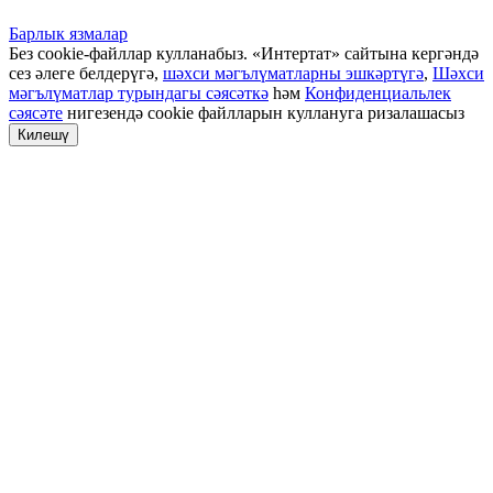
Барлык язмалар
Без cookie-файллар кулланабыз. «Интертат» сайтына кергәндә
сез әлеге белдерүгә,
шәхси мәгълүматларны эшкәртүгә
,
Шәхси
мәгълүматлар турындагы сәясәткә
һәм
Конфиденциальлек
сәясәте
нигезендә cookie файлларын куллануга ризалашасыз
Килешү