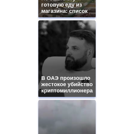
готовую еду из
магазина: список
В ОАЭ произошло
жестокое убийство
криптомиллионера