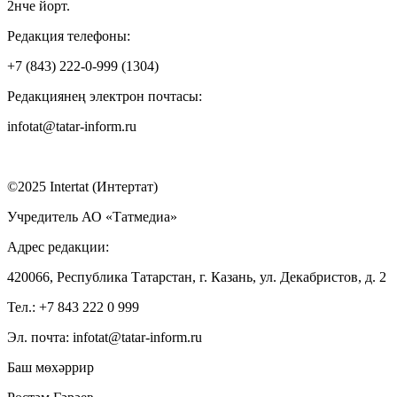
2нче йорт.
Редакция телефоны:
+7 (843) 222-0-999 (1304)
Редакциянең электрон почтасы:
infotat@tatar-inform.ru
©2025 Intertat (Интертат)
Учредитель АО «Татмедиа»
Адрес редакции:
420066, Республика Татарстан, г. Казань, ул. Декабристов, д. 2
Тел.: +7 843 222 0 999
Эл. почта: infotat@tatar-inform.ru
Баш мөхәррир