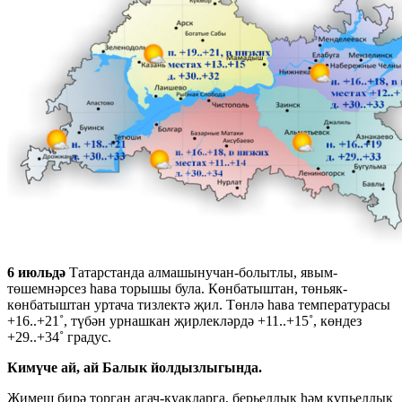
6 июльдә
Татарстанда алмашынучан-болытлы, явым-
төшемнәрсез һава торышы була. Көнбатыштан, төньяк-
көнбатыштан уртача тизлектә җил. Төнлә һава температурасы
+16..+21˚, түбән урнашкан җирлекләрдә +11..+15˚, көндез
+29..+34˚ градус.
Кимүче ай, ай Балык йолдызлыгында.
Җимеш бирә торган агач-куакларга, берьеллык һәм күпьеллык