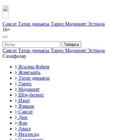
Сәясәт
Татар дөньясы
Тарих
Мәдәният
Эстрада
16+
Табарга
Сәясәт
Татар дөньясы
Тарих
Мәдәният
Эстрада
Сәхифәләр
Ясалма Фәһем
Җәмгыять
Татар дөньясы
Тарих
Мәдәният
Шоу-бизнес
Иҗат
Язмыш
Сәясәт
Дин
Фән
Авыл
Икътисад
Сәламәтлек