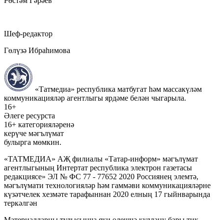
Рөстәм Гәрәев
Шеф-редактор
Гөлүзә Ибраһимова
«Татмедиа» республика матбугат һәм массакүләм
коммуникацияләр агентлыгы ярдәме белән чыгарыла.
16+
Әлеге ресурста
16+ категорияләренә
керүче мәгълүмат
булырга мөмкин.
«ТАТМЕДИА» АҖ филиалы «Татар-информ» мәгълүмат
агентлыгының Интертат республика электрон газетасы
редакциясе» ЭЛ № ФС 77 - 77652 2020 Россиянең элемтә,
мәгълүмати технологияләр һәм гаммәви коммуникацияләрне
күзәтчелек хезмәте тарафыннан 2020 елның 17 гыйнварында
теркәлгән
Материалларны тулысынча яки өлешчә куллану бары тик