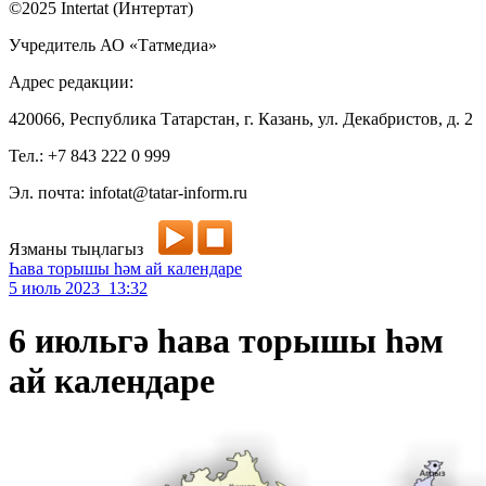
©2025 Intertat (Интертат)
Учредитель АО «Татмедиа»
Адрес редакции:
420066, Республика Татарстан, г. Казань, ул. Декабристов, д. 2
Тел.: +7 843 222 0 999
Эл. почта: infotat@tatar-inform.ru
Язманы тыңлагыз
Һава торышы һәм ай календаре
5 июль 2023 13:32
6 июльгә һава торышы һәм
ай календаре