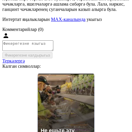
чәчәкләргә, яшелчәләргә ашлама сибәргә була. Лалә, нәркис,
гаицинт чәчәкләренең суганчаларын казып алырга була.
Интертат яңалыкларын
MAX-каналында
укыгыз
Комментарийлар (0)
Фикерегезне калдырыгыз
Теркәлергә
Калган символлар:
Не ешьте эту