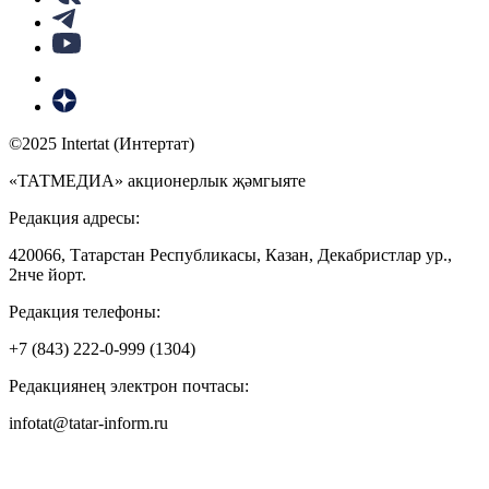
©2025 Intertat (Интертат)
«ТАТМЕДИА» акционерлык җәмгыяте
Редакция адресы:
420066, Татарстан Республикасы, Казан, Декабристлар ур.,
2нче йорт.
Редакция телефоны:
+7 (843) 222-0-999 (1304)
Редакциянең электрон почтасы:
infotat@tatar-inform.ru