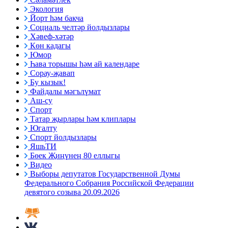
Экология
Йорт һәм бакча
Социаль челтәр йолдызлары
Хәвеф-хәтәр
Көн кадагы
Юмор
Һава торышы һәм ай календаре
Сорау-җавап
Бу кызык!
Файдалы мәгълүмат
Аш-су
Спорт
Татар җырлары һәм клиплары
Югалту
Спорт йолдызлары
ЯшьТИ
Бөек Җиңүнең 80 еллыгы
Видео
Выборы депутатов Государственной Думы
Федерального Собрания Российской Федерации
девятого созыва 20.09.2026